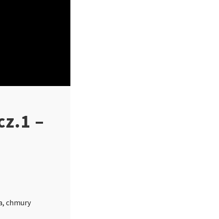
cz.1 –
a, chmury