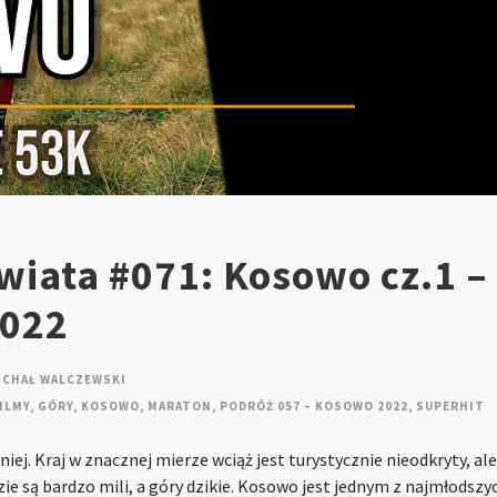
iata #071: Kosowo cz.1 – 
2022
ICHAŁ WALCZEWSKI
ILMY
,
GÓRY
,
KOSOWO
,
MARATON
,
PODRÓŻ 057 – KOSOWO 2022
,
SUPERHIT
iej. Kraj w znacznej mierze wciąż jest turystycznie nieodkryty, a
ie są bardzo mili, a góry dzikie. Kosowo jest jednym z najmłodsz