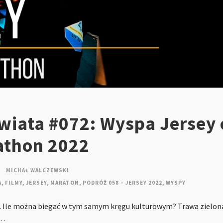
iata #072: Wyspa Jersey 
athon 2022
MICHAŁ WALCZEWSKI
A
,
FILMY
,
JERSEY
,
MARATON
,
PODRÓŻ 058 – JERSEY 2022
,
WYSPY
Ile można biegać w tym samym kręgu kulturowym? Trawa zielon
t…