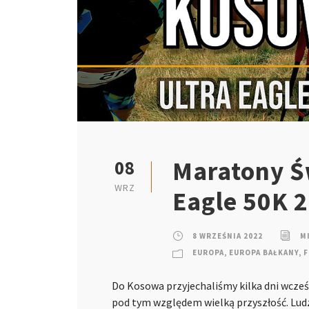
Maratony Św
08
WRZ
Eagle 50K 
8 WRZEŚNIA 2022
M
EUROPA
,
EUROPA BAŁKANY
,
F
Do Kosowa przyjechaliśmy kilka dni wcześn
pod tym względem wielką przyszłość. Ludz