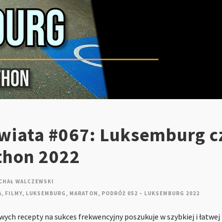
wiata #067: Luksemburg cz
thon 2022
CHAŁ WALCZEWSKI
A
,
FILMY
,
LUKSEMBURG
,
MARATON
,
PODRÓŻ 052 – LUKSEMBURG 2022
ych recepty na sukces frekwencyjny poszukuje w szybkiej i łatwej 