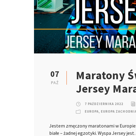
Maratony Św
07
PAŹ
Jersey Mar
7 PAŹDZIERNIKA 2022
EUROPA
,
EUROPA ZACHODNI
Jestem zmęczony maratonami w Europie. 
białe – żadnej egzotyki. Wyspa Jersey jes