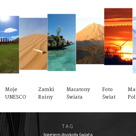
Moje
Zamki
Maratony
Foto
Ma
UNESCO
Ruiny
Świata
Świat
Pol
TAG
biegiem dookoła świata