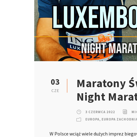
Maratony Ś
03
CZE
Night Mara
3 CZERWCA 2022
MI
EUROPA
,
EUROPA ZACHODNI
W Polsce wciąż wiele dużych imprez biegow