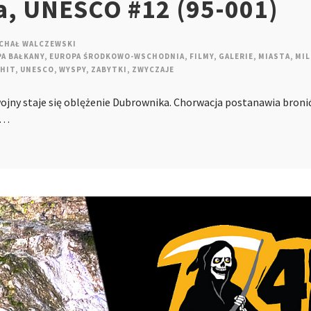
, UNESCO #12 (95-001)
CHAŁ WALCZEWSKI
A BAŁKANY
,
EUROPA ŚRODKOWO-WSCHODNIA
,
FILMY
,
GALERIE
,
MIASTA
,
MIL
HIT
,
UNESCO
,
WYSPY
,
ZABYTKI
,
ZWYCZAJE
jny staje się oblężenie Dubrownika. Chorwacja postanawia bronić
a…