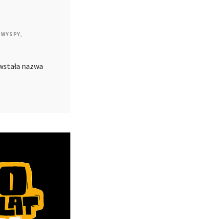
WYSPY
,
owstała nazwa