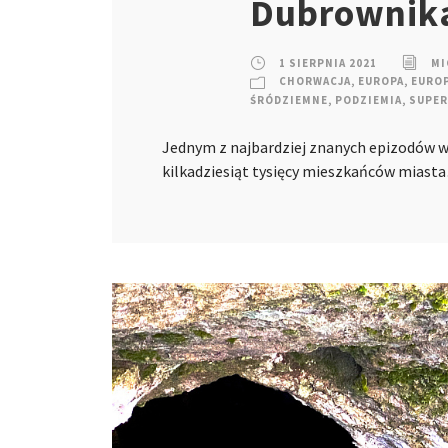
Dubrownika
1 SIERPNIA 2021
MI
CHORWACJA
,
EUROPA
,
EUROP
ŚRÓDZIEMNE
,
PODZIEMIA
,
SUPER
Jednym z najbardziej znanych epizodów wo
kilkadziesiąt tysięcy mieszkańców miast