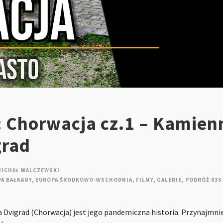
: Chorwacja cz.1 – Kamien
grad
MICHAŁ WALCZEWSKI
A BAŁKANY
,
EUROPA ŚRODKOWO-WSCHODNIA
,
FILMY
,
GALERIE
,
PODRÓŻ 033
Dvigrad (Chorwacja) jest jego pandemiczna historia. Przynajmnie