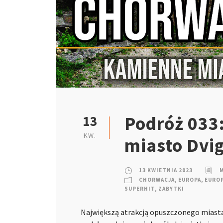
Podróż 033
13
KW.
miasto Dvi
13 KWIETNIA 2023
CHORWACJA
,
EUROPA
,
EUROP
SUPERHIT
,
ZABYTKI
Największą atrakcją opuszczonego miasta 