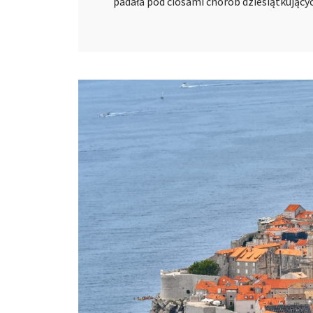
padała pod ciosami chorób dziesiątkując