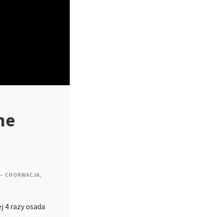
ne
 – CHORWACJA
,
j 4 razy osada