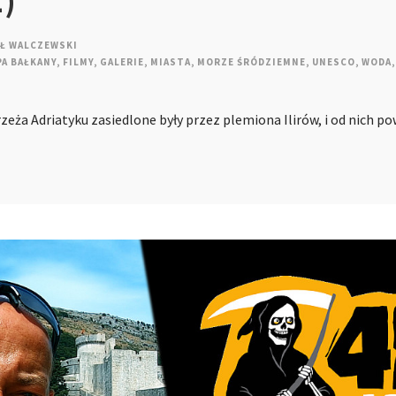
1)
Ł WALCZEWSKI
A BAŁKANY
,
FILMY
,
GALERIE
,
MIASTA
,
MORZE ŚRÓDZIEMNE
,
UNESCO
,
WODA
,
eża Adriatyku zasiedlone były przez plemiona Ilirów, i od nich p