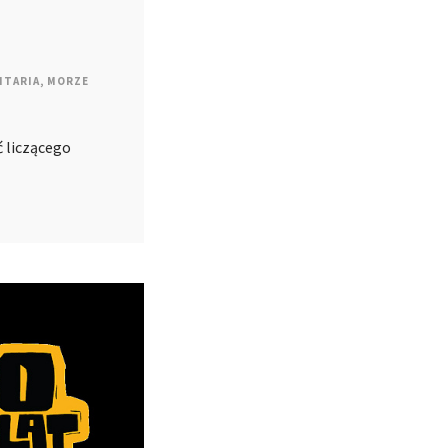
ITARIA
,
MORZE
 liczącego