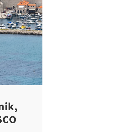
nik,
ESCO