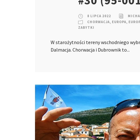
#30 (95-00
8 LIPCA 2022
MICHA
CHORWACJA
,
EUROPA
,
EUROP
ZABYTKI
W starożytności tereny wschodniego wybrz
Dalmacja. Chorwacja i Dubrownik to...