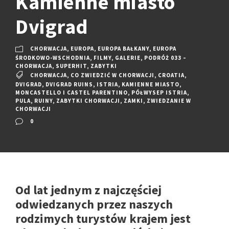
Kamienne miasto
Dvigrad
CHORWACJA
,
EUROPA
,
EUROPA BAŁKANY
,
EUROPA
ŚRODKOWO-WSCHODNIA
,
FILMY
,
GALERIE
,
PODRÓŻ 033 –
CHORWACJA
,
SUPERHIT
,
ZABYTKI
CHORWACJA
,
CO ZWIEDZIĆ W CHORWACJI
,
CROATIA
,
DVIGRAD
,
DVIGRAD RUINS
,
ISTRIA
,
KAMIENNE MIASTO
,
MONCASTELLO I CASTEL PARENTINO
,
PÓŁWYSEP ISTRIA
,
PULA
,
RUINY
,
ZABYTKI CHORWACJI
,
ZAMKI
,
ZWIEDZANIE W
CHORWACJI
0
Od lat jednym z najczęściej
odwiedzanych przez naszych
rodzimych turystów krajem jest