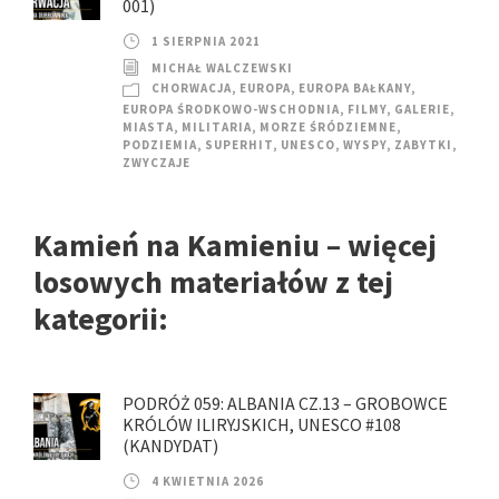
001)
1 SIERPNIA 2021
MICHAŁ WALCZEWSKI
CHORWACJA
,
EUROPA
,
EUROPA BAŁKANY
,
EUROPA ŚRODKOWO-WSCHODNIA
,
FILMY
,
GALERIE
,
MIASTA
,
MILITARIA
,
MORZE ŚRÓDZIEMNE
,
PODZIEMIA
,
SUPERHIT
,
UNESCO
,
WYSPY
,
ZABYTKI
,
ZWYCZAJE
Kamień na Kamieniu – więcej
losowych materiałów z tej
kategorii:
PODRÓŻ 059: ALBANIA CZ.13 – GROBOWCE
KRÓLÓW ILIRYJSKICH, UNESCO #108
(KANDYDAT)
4 KWIETNIA 2026