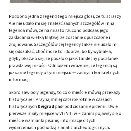
Podobno jedna z legend tego miejsca głosi, że tu straszy.
Ale nie udało mi się znaleźć żadnych szczegółów. Inna
legenda mówi, że na miasto rzucono podczas jego
zakładania wielką klątwę: że zostanie opuszczone i
zrujnowane. Szczegółów tej legendy także nie udało mi
się odszukać, choć może to i dobrze, bo by wyblakła,
gdyby okazało się, że poszło o jakiś tandetny pocałunek
prawdziwej miłości. Odniosłem wrażenie, że legendą są
już same legendy o tym miejscu — żadnych konkretnych
informacji.
Skoro zawiodły legendy, to co o mieście mówią przekazy
historyczne? Przynajmniej czterokrotnie w czasach
historycznych
Dvigrad
padł pod ciosami epidemii. Dwie
pierwsze miały miejsce w VI i VIII w. – zanim pojawiły się o
mieście wzmianki pisane; informacje o tych
wydarzeniach pochodzą z analiz archeologicznych.