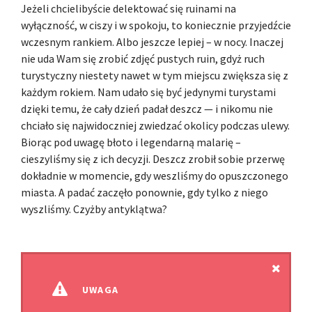
Jeżeli chcielibyście delektować się ruinami na
wyłączność, w ciszy i w spokoju, to koniecznie przyjedźcie
wczesnym rankiem. Albo jeszcze lepiej – w nocy. Inaczej
nie uda Wam się zrobić zdjęć pustych ruin, gdyż ruch
turystyczny niestety nawet w tym miejscu zwiększa się z
każdym rokiem. Nam udało się być jedynymi turystami
dzięki temu, że cały dzień padał deszcz — i nikomu nie
chciało się najwidoczniej zwiedzać okolicy podczas ulewy.
Biorąc pod uwagę błoto i legendarną malarię –
cieszyliśmy się z ich decyzji. Deszcz zrobił sobie przerwę
dokładnie w momencie, gdy weszliśmy do opuszczonego
miasta. A padać zaczęło ponownie, gdy tylko z niego
wyszliśmy. Czyżby antyklątwa?
UWAGA