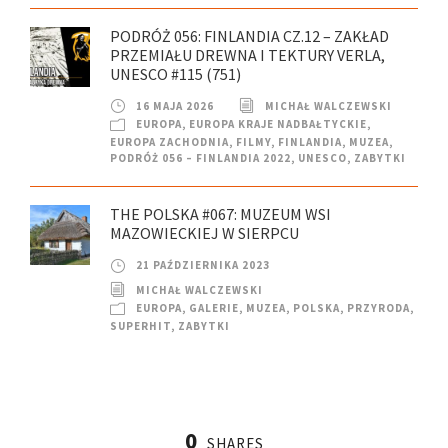
PODRÓŻ 056: FINLANDIA CZ.12 – ZAKŁAD
PRZEMIAŁU DREWNA I TEKTURY VERLA,
UNESCO #115 (751)
16 MAJA 2026
MICHAŁ WALCZEWSKI
EUROPA
,
EUROPA KRAJE NADBAŁTYCKIE
,
EUROPA ZACHODNIA
,
FILMY
,
FINLANDIA
,
MUZEA
,
PODRÓŻ 056 – FINLANDIA 2022
,
UNESCO
,
ZABYTKI
THE POLSKA #067: MUZEUM WSI
MAZOWIECKIEJ W SIERPCU
21 PAŹDZIERNIKA 2023
MICHAŁ WALCZEWSKI
EUROPA
,
GALERIE
,
MUZEA
,
POLSKA
,
PRZYRODA
,
SUPERHIT
,
ZABYTKI
0
SHARES