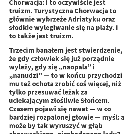
Chorwacja: i to oczywiście jest
truizm. Turystyczna Chorwacja to
głównie wybrzeże Adriatyku oraz
słodkie wylegiwanie się na plaży. I
to także jest truizm.
Trzecim banałem jest stwierdzenie,
że gdy człowiek się już porządnie
wyleży, gdy się „naopala” i
„nanudzi” — to w końcu przychodzi
mu też ochota zrobić coś więcej, niż
tylko przesuwać leżak za
uciekającym złośliwie Słońcem.
Czasem pojawi się nawet — w co
bardziej rozpalonej głowie — myśl: a
może by tak wyruszyć w głąb
chorwackiego, niezbadanego lądu?