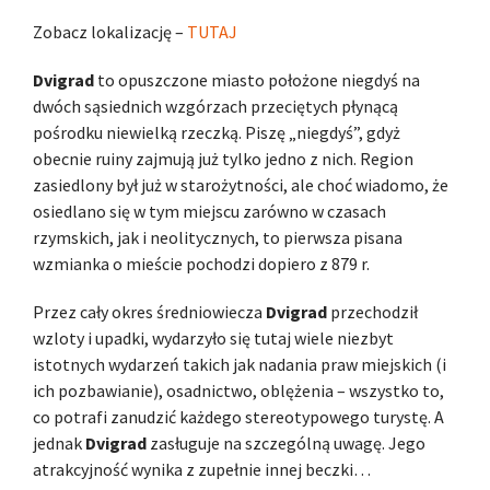
Zobacz lokalizację –
TUTAJ
Dvigrad
to opuszczone miasto położone niegdyś na
dwóch sąsiednich wzgórzach przeciętych płynącą
pośrodku niewielką rzeczką. Piszę „niegdyś”, gdyż
obecnie ruiny zajmują już tylko jedno z nich. Region
zasiedlony był już w starożytności, ale choć wiadomo, że
osiedlano się w tym miejscu zarówno w czasach
rzymskich, jak i neolitycznych, to pierwsza pisana
wzmianka o mieście pochodzi dopiero z 879 r.
Przez cały okres średniowiecza
Dvigrad
przechodził
wzloty i upadki, wydarzyło się tutaj wiele niezbyt
istotnych wydarzeń takich jak nadania praw miejskich (i
ich pozbawianie), osadnictwo, oblężenia – wszystko to,
co potrafi zanudzić każdego stereotypowego turystę. A
jednak
Dvigrad
zasługuje na szczególną uwagę. Jego
atrakcyjność wynika z zupełnie innej beczki…