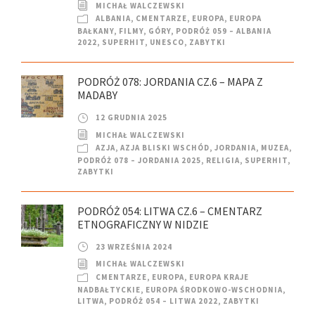
MICHAŁ WALCZEWSKI
ALBANIA
,
CMENTARZE
,
EUROPA
,
EUROPA
BAŁKANY
,
FILMY
,
GÓRY
,
PODRÓŻ 059 – ALBANIA
2022
,
SUPERHIT
,
UNESCO
,
ZABYTKI
PODRÓŻ 078: JORDANIA CZ.6 – MAPA Z
MADABY
12 GRUDNIA 2025
MICHAŁ WALCZEWSKI
AZJA
,
AZJA BLISKI WSCHÓD
,
JORDANIA
,
MUZEA
,
PODRÓŻ 078 – JORDANIA 2025
,
RELIGIA
,
SUPERHIT
,
ZABYTKI
PODRÓŻ 054: LITWA CZ.6 – CMENTARZ
ETNOGRAFICZNY W NIDZIE
23 WRZEŚNIA 2024
MICHAŁ WALCZEWSKI
CMENTARZE
,
EUROPA
,
EUROPA KRAJE
NADBAŁTYCKIE
,
EUROPA ŚRODKOWO-WSCHODNIA
,
LITWA
,
PODRÓŻ 054 – LITWA 2022
,
ZABYTKI