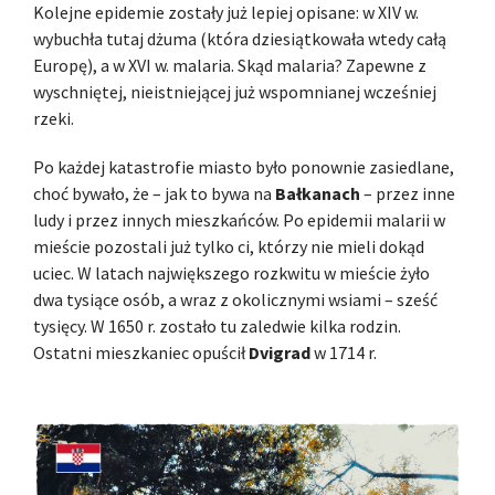
Kolejne epidemie zostały już lepiej opisane: w XIV w.
wybuchła tutaj dżuma (która dziesiątkowała wtedy całą
Europę), a w XVI w. malaria. Skąd malaria? Zapewne z
wyschniętej, nieistniejącej już wspomnianej wcześniej
rzeki.
Po każdej katastrofie miasto było ponownie zasiedlane,
choć bywało, że – jak to bywa na
Bałkanach
– przez inne
ludy i przez innych mieszkańców. Po epidemii malarii w
mieście pozostali już tylko ci, którzy nie mieli dokąd
uciec. W latach największego rozkwitu w mieście żyło
dwa tysiące osób, a wraz z okolicznymi wsiami – sześć
tysięcy. W 1650 r. zostało tu zaledwie kilka rodzin.
Ostatni mieszkaniec opuścił
Dvigrad
w 1714 r.