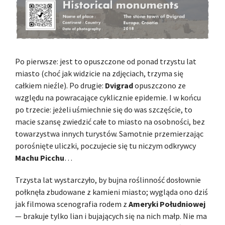
Po pierwsze: jest to opuszczone od ponad trzystu lat
miasto (choć jak widzicie na zdjęciach, trzyma się
całkiem nieźle). Po drugie:
Dvigrad
opuszczono ze
względu na powracające cyklicznie epidemie. I w końcu
po trzecie: jeżeli uśmiechnie się do was szczęście, to
macie szansę zwiedzić całe to miasto na osobności, bez
towarzystwa innych turystów. Samotnie przemierzając
porośnięte uliczki, poczujecie się tu niczym odkrywcy
Machu Picchu
…
Trzysta lat wystarczyło, by bujna roślinność dosłownie
połknęła zbudowane z kamieni miasto; wygląda ono dziś
jak filmowa scenografia rodem z
Ameryki Południowej
— brakuje tylko lian i bujających się na nich małp. Nie ma