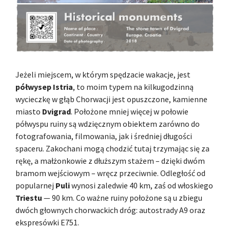
Jeżeli miejscem, w którym spędzacie wakacje, jest
półwysep Istria
, to moim typem na kilkugodzinną
wycieczkę w głąb Chorwacji jest opuszczone, kamienne
miasto
Dvigrad
. Położone mniej więcej w połowie
półwyspu ruiny są wdzięcznym obiektem zarówno do
fotografowania, filmowania, jak i średniej długości
spaceru. Zakochani mogą chodzić tutaj trzymając się za
rękę, a małżonkowie z dłuższym stażem – dzięki dwóm
bramom wejściowym – wręcz przeciwnie. Odległość od
popularnej
Puli
wynosi zaledwie 40 km, zaś od włoskiego
Triestu
— 90 km. Co ważne ruiny położone są u zbiegu
dwóch głownych chorwackich dróg: autostrady A9 oraz
ekspresówki E751.