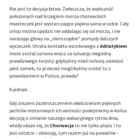
Nie jest to decyzja łatwa. Zwłaszcza, że większość
położonych nad brzegiem morza chorwackich
miasteczek jest wystarczająco piękna sama w sobie. Cały
urlop można spędzić nie oddalając się od morza, i nie
narażając głowy na „nierozsądne” pomysły dalszych
wycieczek. Utrata kontaktu wzrokowego z
Adriatykiem
może zostać uznana wręcz za sytuację niegodną
prawdziwego turysty: gdybyśmy mieli ochotę zwiedzić
jakiś zamek, to przecież moglibyśmy zrobić to z
powodzeniem w Polsce, prawda?
A jednak…
Gdy znużeni zazdroszczeniem właścicielom pięknych
jachtów motorowych ich wolności podejmiemy w końcu
decyzję o zmianie naszego wakacyjnego rytmu dnia,
wtedy okaże się, że
Chorwacja
to nie tylko plaża. I to
jest ostatni – obiecuję, tym razem już na poważnie –