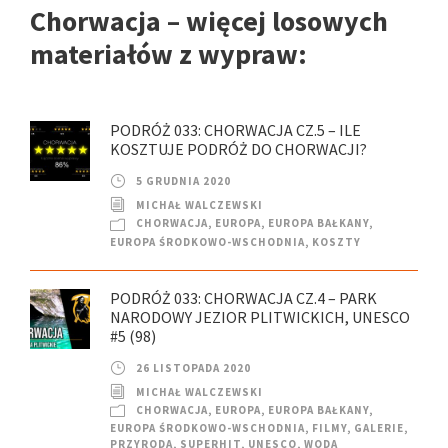
Chorwacja – więcej losowych
materiałów z wypraw:
PODRÓŻ 033: CHORWACJA CZ.5 – ILE
KOSZTUJE PODRÓŻ DO CHORWACJI?
5 GRUDNIA 2020
MICHAŁ WALCZEWSKI
CHORWACJA
,
EUROPA
,
EUROPA BAŁKANY
,
EUROPA ŚRODKOWO-WSCHODNIA
,
KOSZTY
PODRÓŻ 033: CHORWACJA CZ.4 – PARK
NARODOWY JEZIOR PLITWICKICH, UNESCO
#5 (98)
26 LISTOPADA 2020
MICHAŁ WALCZEWSKI
CHORWACJA
,
EUROPA
,
EUROPA BAŁKANY
,
EUROPA ŚRODKOWO-WSCHODNIA
,
FILMY
,
GALERIE
,
PRZYRODA
,
SUPERHIT
,
UNESCO
,
WODA