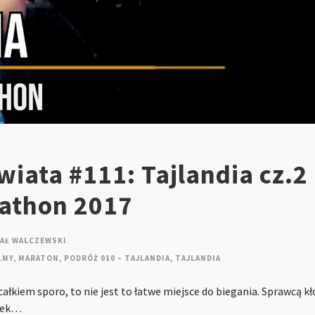
iata #111: Tajlandia cz.2
athon 2017
AŁ WALCZEWSKI
LMY
,
MARATON
,
PODRÓŻ 010 – TAJLANDIA
,
TAJLANDIA
ałkiem sporo, to nie jest to łatwe miejsce do biegania. Sprawcą k
iłek…