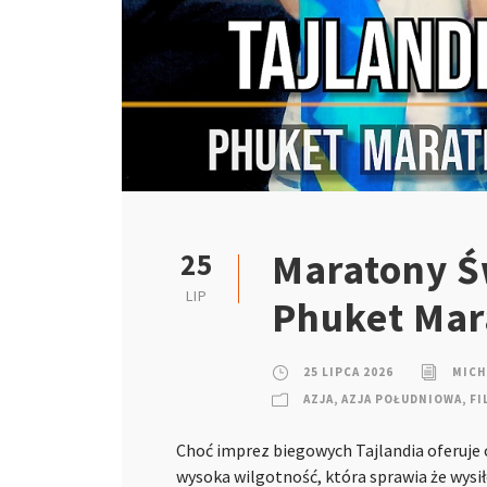
Maratony Św
25
LIP
Phuket Mar
25 LIPCA 2026
MICH
AZJA
,
AZJA POŁUDNIOWA
,
FI
Choć imprez biegowych Tajlandia oferuje c
wysoka wilgotność, która sprawia że wys