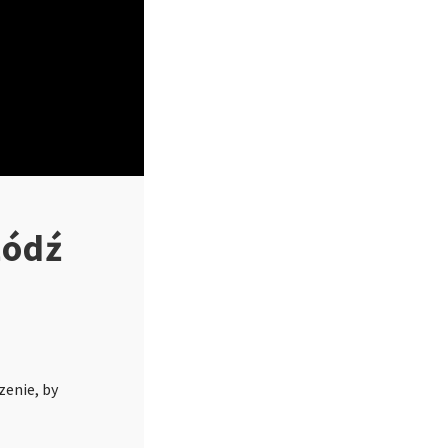
Łódź
T
zenie, by