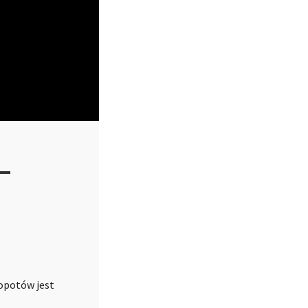
 –
łopotów jest