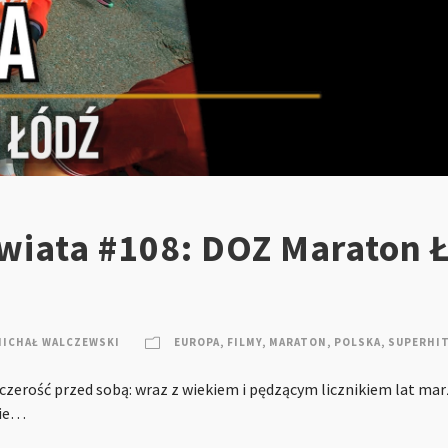
wiata #108: DOZ Maraton 
MICHAŁ WALCZEWSKI
EUROPA
,
FILMY
,
MARATON
,
POLSKA
,
SUPERHI
zczerość przed sobą: wraz z wiekiem i pędzącym licznikiem lat mar
nie…