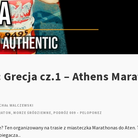
 Grecja cz.1 – Athens Mar
CHAŁ WALCZEWSKI
RATON
,
MORZE ŚRÓDZIEMNE
,
PODRÓŻ 009 – PELOPONEZ
ie? Ten organizowany na trasie z miasteczka Marathonas do Aten. 
iegacza...