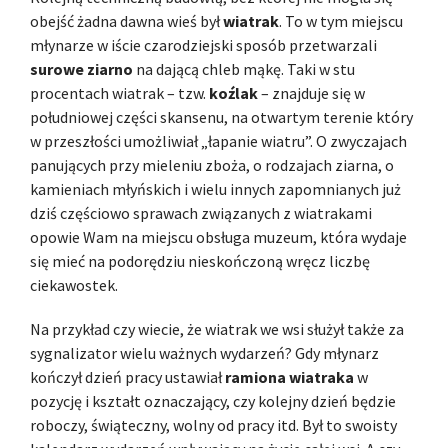
obejść żadna dawna wieś był
wiatrak
. To w tym miejscu
młynarze w iście czarodziejski sposób przetwarzali
surowe ziarno
na dającą chleb mąkę. Taki w stu
procentach wiatrak – tzw.
koźlak
– znajduje się w
południowej części skansenu, na otwartym terenie który
w przeszłości umożliwiał „łapanie wiatru”. O zwyczajach
panujących przy mieleniu zboża, o rodzajach ziarna, o
kamieniach młyńskich i wielu innych zapomnianych już
dziś częściowo sprawach związanych z wiatrakami
opowie Wam na miejscu obsługa muzeum, która wydaje
się mieć na podorędziu nieskończoną wręcz liczbę
ciekawostek.
Na przykład czy wiecie, że wiatrak we wsi służył także za
sygnalizator wielu ważnych wydarzeń? Gdy młynarz
kończył dzień pracy ustawiał
ramiona wiatraka
w
pozycję i kształt oznaczający, czy kolejny dzień będzie
roboczy, świąteczny, wolny od pracy itd. Był to swoisty