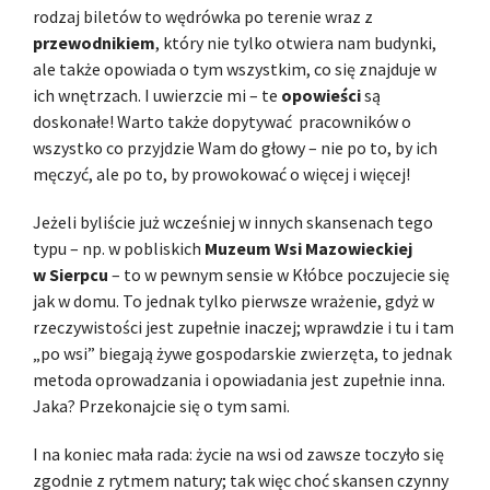
rodzaj biletów to wędrówka po terenie wraz z
przewodnikiem
, który nie tylko otwiera nam budynki,
ale także opowiada o tym wszystkim, co się znajduje w
ich wnętrzach. I uwierzcie mi – te
opowieści
są
doskonałe! Warto także dopytywać pracowników o
wszystko co przyjdzie Wam do głowy – nie po to, by ich
męczyć, ale po to, by prowokować o więcej i więcej!
Jeżeli byliście już wcześniej w innych skansenach tego
typu – np. w pobliskich
Muzeum Wsi Mazowieckiej
w Sierpcu
– to w pewnym sensie w Kłóbce poczujecie się
jak w domu. To jednak tylko pierwsze wrażenie, gdyż w
rzeczywistości jest zupełnie inaczej; wprawdzie i tu i tam
„po wsi” biegają żywe gospodarskie zwierzęta, to jednak
metoda oprowadzania i opowiadania jest zupełnie inna.
Jaka? Przekonajcie się o tym sami.
I na koniec mała rada: życie na wsi od zawsze toczyło się
zgodnie z rytmem natury; tak więc choć skansen czynny