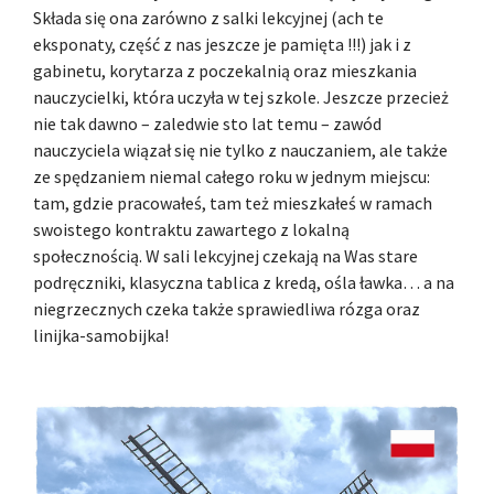
Składa się ona zarówno z salki lekcyjnej (ach te
eksponaty, część z nas jeszcze je pamięta !!!) jak i z
gabinetu, korytarza z poczekalnią oraz mieszkania
nauczycielki, która uczyła w tej szkole. Jeszcze przecież
nie tak dawno – zaledwie sto lat temu – zawód
nauczyciela wiązał się nie tylko z nauczaniem, ale także
ze spędzaniem niemal całego roku w jednym miejscu:
tam, gdzie pracowałeś, tam też mieszkałeś w ramach
swoistego kontraktu zawartego z lokalną
społecznością. W sali lekcyjnej czekają na Was stare
podręczniki, klasyczna tablica z kredą, ośla ławka… a na
niegrzecznych czeka także sprawiedliwa rózga oraz
linijka-samobijka!