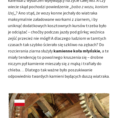
kalendarz wydarzeń wpływający na życie całej wsi. A czy
wiecie skąd pochodzi powiedzenie „
baba z wozu, koniom
lżej
„? Ano stąd, że wozy konne jechały do wiatraka
maksymalnie załadowane workami z ziarnem, i by
uniknąć dodatkowych kosztownych kursów trzeba było
je odciążać – choćby podczas jazdy pod górkę; woźnica
zejść przecież nie mógł! A dlaczego ludziom w tamtych
czasach tak szybko ścierało się szkliwo na zębach? Do
rozcierania ziarna służyły
kamienne koła młyńskie
, a te
miały tendencję to powolnego kruszenia się – drobne
niczym pył kamienie mieszały się z mąką i trafiały do
chleba… Dlatego tak ważne było poszukiwanie
odpowiednio twardych kamieni będących duszą wiatraka.