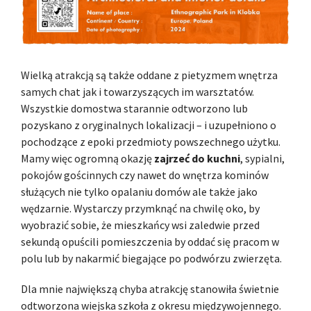
Wielką atrakcją są także oddane z pietyzmem wnętrza
samych chat jak i towarzyszących im warsztatów.
Wszystkie domostwa starannie odtworzono lub
pozyskano z oryginalnych lokalizacji – i uzupełniono o
pochodzące z epoki przedmioty powszechnego użytku.
Mamy więc ogromną okazję
zajrzeć do kuchni
, sypialni,
pokojów gościnnych czy nawet do wnętrza kominów
służących nie tylko opalaniu domów ale także jako
wędzarnie. Wystarczy przymknąć na chwilę oko, by
wyobrazić sobie, że mieszkańcy wsi zaledwie przed
sekundą opuścili pomieszczenia by oddać się pracom w
polu lub by nakarmić biegające po podwórzu zwierzęta.
Dla mnie największą chyba atrakcję stanowiła świetnie
odtworzona wiejska szkoła z okresu międzywojennego.