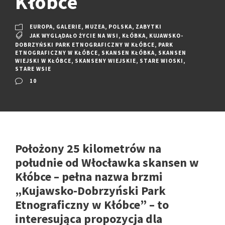
Kłóbce
EUROPA
,
GALERIE
,
MUZEA
,
POLSKA
,
ZABYTKI
JAK WYGLĄDAŁO ŻYCIE NA WSI
,
KŁÓBKA
,
KUJAWSKO-
DOBRZYŃSKI PARK ETNOGRAFICZNY W KŁÓBCE
,
PARK
ETNOGRAFICZNY W KŁÓBCE
,
SKANSEN KŁÓBKA
,
SKANSEN
WIEJSKI W KŁÓBCE
,
SKANSENY WIEJSKIE
,
STARE WIOSKI
,
STARE WSIE
10
Położony 25 kilometrów na
południe od Włocławka skansen w
Kłóbce – pełna nazwa brzmi
„Kujawsko-Dobrzyński Park
Etnograficzny w Kłóbce” – to
interesująca propozycja dla