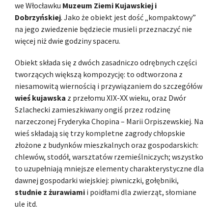
we Włocławku
Muzeum Ziemi Kujawskiej i
Dobrzyńskiej
. Jako że obiekt jest dość „kompaktowy”
na jego zwiedzenie będziecie musieli przeznaczyć nie
więcej niż dwie godziny spaceru.
Obiekt składa się z dwóch zasadniczo odrębnych części
tworzących większą kompozycję: to odtworzona z
niesamowitą wiernością i przywiązaniem do szczegółów
wieś kujawska
z przełomu XIX-XX wieku, oraz Dwór
Szlachecki zamieszkiwany ongiś przez rodzinę
narzeczonej Fryderyka Chopina – Marii Orpiszewskiej. Na
wieś składają się trzy kompletne zagrody chłopskie
złożone z budynków mieszkalnych oraz gospodarskich:
chlewów, stodół, warsztatów rzemieślniczych; wszystko
to uzupełniają mniejsze elementy charakterystyczne dla
dawnej gospodarki wiejskiej: piwniczki, gołębniki,
studnie z żurawiami
i poidłami dla zwierząt, słomiane
ule itd.