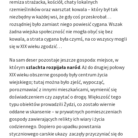
remiza strażacka, kościół, chaty lokalnych
rzemieślników oraz warsztat kowala – który był tak
niezbędny w każdej wsi, że gdy coś przeskrobał…
rozsądniej było zamiast niego powiesić cygana. Wszak
żadna wiejska społeczność nie mogła obyć się bez
kowala, a strata cygana była czymś, na co wszyscy mogli
się w XIX wieku zgodzić…
Na sam deser pozostaje jeszcze gospoda: miejsce, w
którym
szlachta rozpijała naród
. Aż do drugiej połowy
XIX wieku obszerne gospody były centrum życia
wiejskiego; tutaj można było zjeść, wypocząć,
porozmawiać z innymi mieszkańcami, wymienić się
doświadczeniem czy zapytać o drogę. Większość tego
typu obiektów prowadzili Żydzi, co zostało wiernie
oddane w skansenie – w prywatnych pomieszczeniach
gospody zawierających relikty ich wiary i życia
codziennego. Dopiero po upadku powstania
styczniowego carskie ukazy zaczęły przyczyniać się do