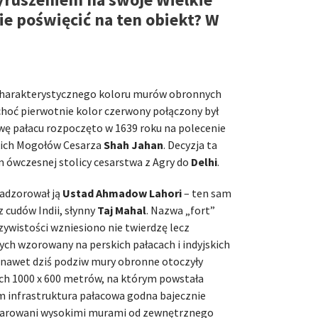
ie poświęcić na ten obiekt? W
charakterystycznego koloru murów obronnych
choć pierwotnie kolor czerwony połączony był
wę pałacu rozpoczęto w 1639 roku na polecenie
kich Mogołów Cesarza
Shah Jahan
. Decyzja ta
m ówczesnej stolicy cesarstwa z Agry do
Delhi
.
nadzorował ją
Ustad Ahmadow Lahori
– ten sam
z cudów Indii, słynny
Taj Mahal
. Nazwa „fort”
zywistości wzniesiono nie twierdzę lecz
h wzorowany na perskich pałacach i indyjskich
 nawet dziś podziw mury obronne otoczyły
h 1000 x 600 metrów, na którym powstała
m infrastruktura pałacowa godna bajecznie
eparowani wysokimi murami od zewnętrznego