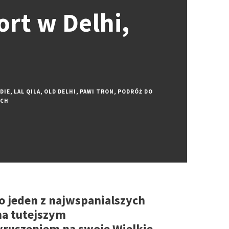
ort w Delhi,
DIE
,
LAL QILA
,
OLD DELHI
,
PAWI TRON
,
PODRÓŻ DO
ACH
to jeden z najwspanialszych
na tutejszym
yruszeniem na swoje Wielkie