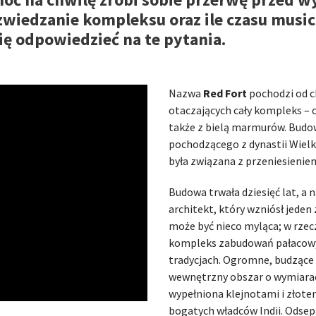
 zwiedzanie kompleksu oraz ile czasu music
ę odpowiedzieć na te pytania.
Nazwa
Red Fort
pochodzi od 
otaczających cały kompleks – 
także z bielą marmurów. Budo
pochodzącego z dynastii Wiel
była związana z przeniesienie
Budowa trwała dziesięć lat, a 
architekt, który wzniósł jeden 
może być nieco myląca; w rzec
kompleks zabudowań pałacowyc
tradycjach. Ogromne, budzące
wewnętrzny obszar o wymiarac
wypełniona klejnotami i złote
bogatych władców Indii. Ods