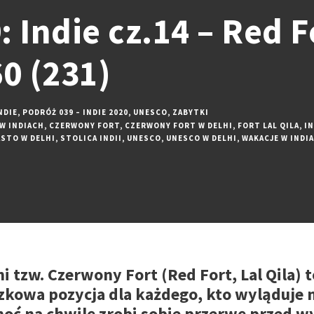
 Indie cz.14 – Red F
0 (231)
NDIE
,
PODRÓŻ 039 – INDIE 2020
,
UNESCO
,
ZABYTKI
 W INDIACH
,
CZERWONY FORT
,
CZERWONY FORT W DELHI
,
FORT LAL QILA
,
IN
ASTO W DELHI
,
STOLICA INDII
,
UNESCO
,
UNESCO W DELHI
,
WAKACJE W INDI
hi tzw. Czerwony Fort (Red Fort, Lal Qila) 
ązkowa pozycja dla każdego, kto wyląduje 
oć na chwilę zrobi sobie przerwę przed w