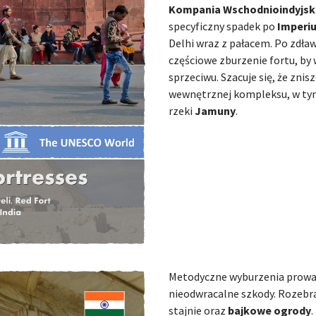
Kompania Wschodnioindyjsk
specyficzny spadek po
Imperi
Delhi wraz z pałacem. Po zdław
częściowe zburzenie fortu, by
sprzeciwu. Szacuje się, że zn
wewnętrznej kompleksu, w ty
rzeki
Jamuny
.
Metodyczne wyburzenia prowa
nieodwracalne szkody. Rozeb
stajnie oraz
bajkowe ogrody
.