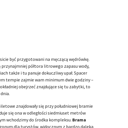
icie być przygotowani na męczącą wędrówkę.
ą przynajmniej półtora litrowego zapasu wody,
iach także i tu panuje dokuczliwy upał. Spacer
ym tempie zajmie wam minimum dwie godziny –
dokładniej obejrzeć znajdujące się tu zabytki, to
dnia.
iletowe znajdowały się przy południowej bramie
jduje się ona w odległości siedmiuset metrów
rym wchodzimy do środka kompleksu.
Brama
zonym dla turystów, widocznym z bardzo daleka