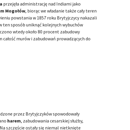
a
przejęła administrację nad Indiami jako
um Mogołów
, biorąc we władanie także cały teren
ieniu powstania w 1857 roku Brytyjczycy nakazali
 w ten sposób uniknąć kolejnych wybuchów
iszczono wtedy około 80 procent zabudowy
m całość murów i zabudowań prowadzących do
dzone przez Brytyjczyków spowodowały
rano
harem
, zabudowania cesarskiej służby,
 Na szczęście ostały się niemal nietknięte