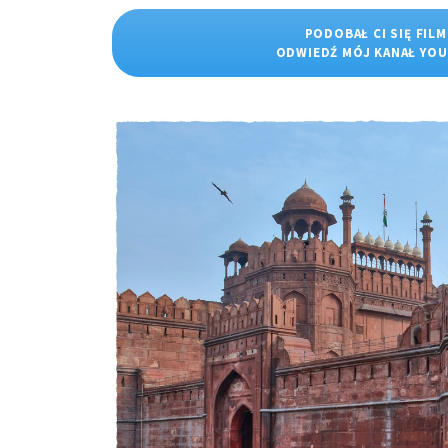
PODOBAŁ CI SIĘ FILM
ODWIEDŹ MÓJ KANAŁ YO