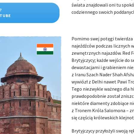
świata znajdowali oni tu spokój
?
codziennego swoich poddanyc
UTUBE
Pomimo swej potęgi twierdza 
najeźdźców podczas licznych
zewnętrznych najazdów. Red Fo
Brytyjczycy; każde wejście do 
dewastacjami i grabieniem ni
z Iranu Szach Nader Shah Afsha
wywiózł z Delhi nawet Pawi Tr
Tego niezwykle ważnego dla his
prawdopodobnie został zniszcz
niektóre diamenty zdobiące ni
z Tronem Króla Salomona – znaj
się częścią królewskich klejn
Brytyjczycy przyłożyli swoją 