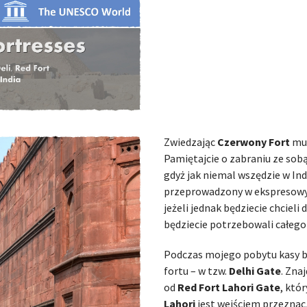
Zwiedzając
Czerwony Fort
mus
Pamiętajcie o zabraniu ze sob
gdyż jak niemal wszędzie w Ind
przeprowadzony w ekspresow
jeżeli jednak będziecie chcieli 
będziecie potrzebowali całego 
Podczas mojego pobytu kasy b
fortu – w tzw.
Delhi Gate
. Zna
od
Red Fort Lahori Gate
, któ
Lahori
jest wejściem przeznac