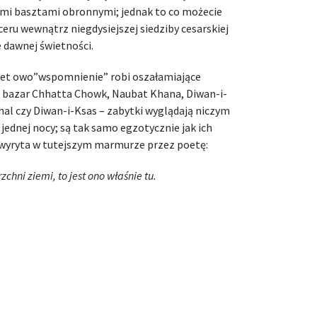
imi basztami obronnymi; jednak to co możecie
eru wewnątrz niegdysiejszej siedziby cesarskiej
 dawnej świetności.
wet owo”wspomnienie” robi oszałamiające
i, bazar Chhatta Chowk, Naubat Khana, Diwan-i-
l czy Diwan-i-Ksas – zabytki wyglądają niczym
 jednej nocy; są tak samo egzotycznie jak ich
a wyryta w tutejszym marmurze przez poetę:
chni ziemi, to jest ono właśnie tu.