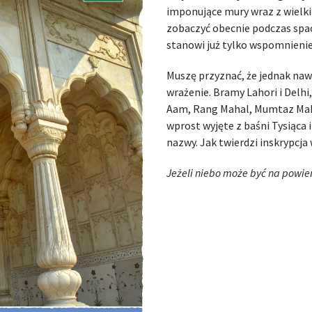
imponujące mury wraz z wielk
zobaczyć obecnie podczas spac
stanowi już tylko wspomnienie
Muszę przyznać, że jednak na
wrażenie. Bramy Lahori i Delh
Aam, Rang Mahal, Mumtaz Maha
wprost wyjęte z baśni Tysiąca i
nazwy. Jak twierdzi inskrypcj
Jeżeli niebo może być na powierz