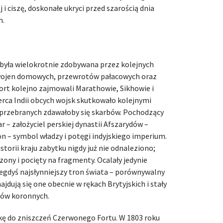
 i ciszę, doskonałe ukryci przed szarością dnia
h.
była wielokrotnie zdobywana przez kolejnych
 wojen domowych, przewrotów pałacowych oraz
rt kolejno zajmowali Marathowie, Sikhowie i
serca Indii obcych wojsk skutkowało kolejnymi
eprzebranych zdawałoby się skarbów. Pochodzący
r – założyciel perskiej dynastii Afszarydów –
on – symbol władzy i potęgi indyjskiego imperium.
torii kraju zabytku nigdy już nie odnaleziono;
ony i pocięty na fragmenty. Ocalały jedynie
egdyś najsłynniejszy tron świata – porównywalny
dują się one obecnie w rękach Brytyjskich i stały
otów koronnych.
rękę do zniszczeń Czerwonego Fortu. W 1803 roku