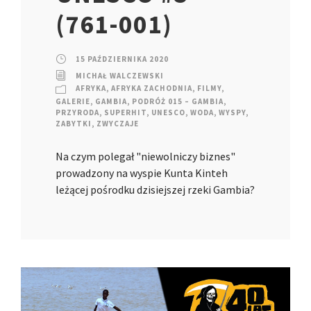
(761-001)
15 PAŹDZIERNIKA 2020
MICHAŁ WALCZEWSKI
AFRYKA
,
AFRYKA ZACHODNIA
,
FILMY
,
GALERIE
,
GAMBIA
,
PODRÓŻ 015 – GAMBIA
,
PRZYRODA
,
SUPERHIT
,
UNESCO
,
WODA
,
WYSPY
,
ZABYTKI
,
ZWYCZAJE
Na czym polegał "niewolniczy biznes"
prowadzony na wyspie Kunta Kinteh
leżącej pośrodku dzisiejszej rzeki Gambia?