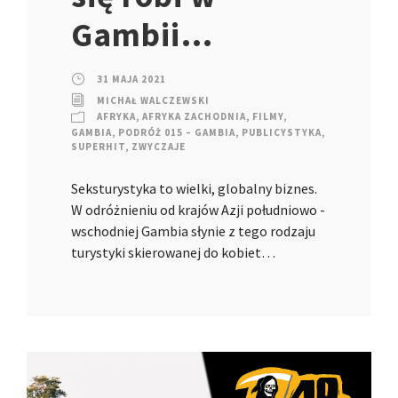
Gambii…
31 MAJA 2021
MICHAŁ WALCZEWSKI
AFRYKA
,
AFRYKA ZACHODNIA
,
FILMY
,
GAMBIA
,
PODRÓŻ 015 – GAMBIA
,
PUBLICYSTYKA
,
SUPERHIT
,
ZWYCZAJE
Seksturystyka to wielki, globalny biznes.
W odróżnieniu od krajów Azji południowo -
wschodniej Gambia słynie z tego rodzaju
turystyki skierowanej do kobiet…