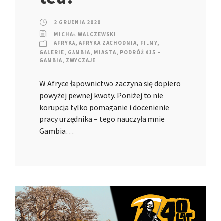
2 GRUDNIA 2020
MICHAŁ WALCZEWSKI
AFRYKA
,
AFRYKA ZACHODNIA
,
FILMY
,
GALERIE
,
GAMBIA
,
MIASTA
,
PODRÓŻ 015 –
GAMBIA
,
ZWYCZAJE
W Afryce łapownictwo zaczyna się dopiero
powyżej pewnej kwoty. Poniżej to nie
korupcja tylko pomaganie i docenienie
pracy urzędnika – tego nauczyła mnie
Gambia…