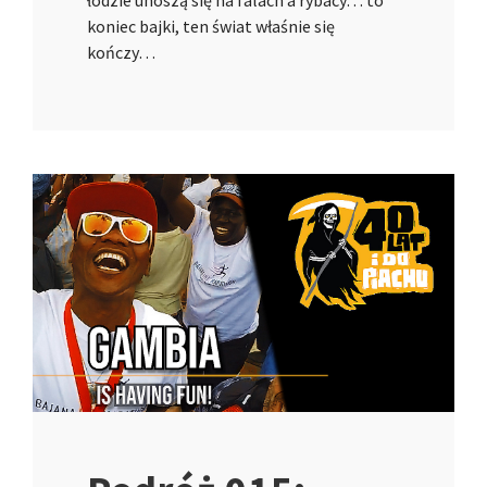
łodzie unoszą się na falach a rybacy… to
koniec bajki, ten świat właśnie się
kończy…