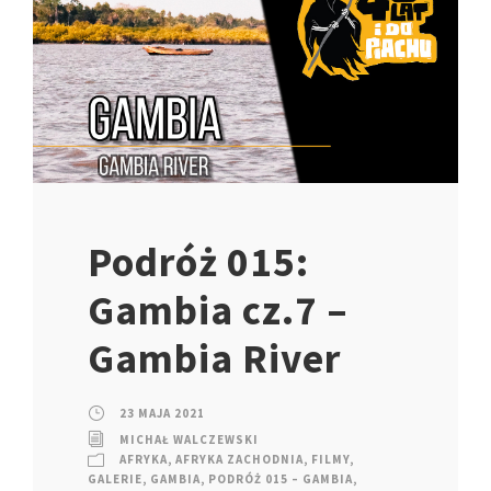
Podróż 015:
Gambia cz.7 –
Gambia River
23 MAJA 2021
MICHAŁ WALCZEWSKI
AFRYKA
,
AFRYKA ZACHODNIA
,
FILMY
,
GALERIE
,
GAMBIA
,
PODRÓŻ 015 – GAMBIA
,