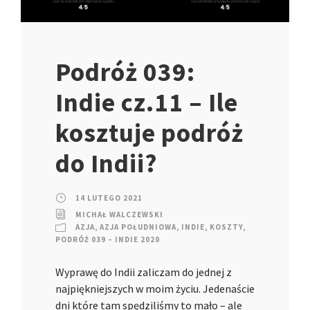
Podróż 039:
Indie cz.11 – Ile
kosztuje podróż
do Indii?
14 LUTEGO 2021
MICHAŁ WALCZEWSKI
AZJA
,
AZJA POŁUDNIOWA
,
INDIE
,
KOSZTY
,
PODRÓŻ 039 – INDIE 2020
Wyprawę do Indii zaliczam do jednej z
najpiękniejszych w moim życiu. Jedenaście
dni które tam spędziliśmy to mało – ale