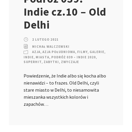
Indie cz.10 – Old
Delhi
2 LUTEGO 2021
MICHAŁ WALCZEWSKI
AZJA
,
AZJA POŁUDNIOWA
,
FILMY
,
GALERIE
,
INDIE
,
MIASTA
,
PODRÓŻ 039 – INDIE 2020
,
SUPERHIT
,
ZABYTKI
,
ZWYCZAJE
Powiedzenie, że Indie albo się kocha albo
nienawidzi – to frazes. Old Delhi, czyli
stare miasto w Delhi, to niesamowita
mieszanka wszystkich kolorów i
zapachów…