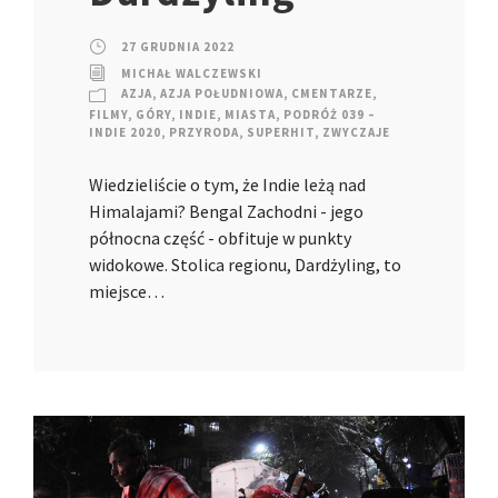
27 GRUDNIA 2022
MICHAŁ WALCZEWSKI
AZJA
,
AZJA POŁUDNIOWA
,
CMENTARZE
,
FILMY
,
GÓRY
,
INDIE
,
MIASTA
,
PODRÓŻ 039 –
INDIE 2020
,
PRZYRODA
,
SUPERHIT
,
ZWYCZAJE
Wiedzieliście o tym, że Indie leżą nad
Himalajami? Bengal Zachodni - jego
północna część - obfituje w punkty
widokowe. Stolica regionu, Dardżyling, to
miejsce…