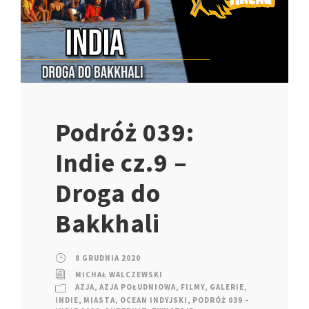
Podróż 039:
Indie cz.9 –
Droga do
Bakkhali
8 GRUDNIA 2020
MICHAŁ WALCZEWSKI
AZJA
,
AZJA POŁUDNIOWA
,
FILMY
,
GALERIE
,
INDIE
,
MIASTA
,
OCEAN INDYJSKI
,
PODRÓŻ 039 –