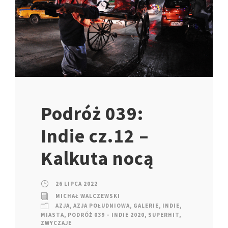
Podróż 039:
Indie cz.12 –
Kalkuta nocą
26 LIPCA 2022
MICHAŁ WALCZEWSKI
AZJA
,
AZJA POŁUDNIOWA
,
GALERIE
,
INDIE
,
MIASTA
,
PODRÓŻ 039 – INDIE 2020
,
SUPERHIT
,
ZWYCZAJE