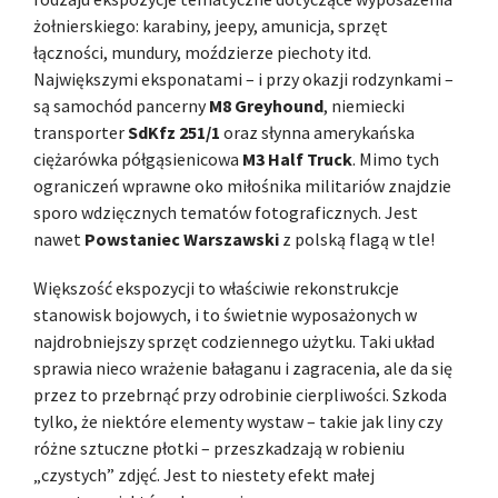
żołnierskiego: karabiny, jeepy, amunicja, sprzęt
łączności, mundury, moździerze piechoty itd.
Największymi eksponatami – i przy okazji rodzynkami –
są samochód pancerny
M8 Greyhound
, niemiecki
transporter
SdKfz 251/1
oraz słynna amerykańska
ciężarówka półgąsienicowa
M3 Half Truck
. Mimo tych
ograniczeń wprawne oko miłośnika militariów znajdzie
sporo wdzięcznych tematów fotograficznych. Jest
nawet
Powstaniec Warszawski
z polską flagą w tle!
Większość ekspozycji to właściwie rekonstrukcje
stanowisk bojowych, i to świetnie wyposażonych w
najdrobniejszy sprzęt codziennego użytku. Taki układ
sprawia nieco wrażenie bałaganu i zagracenia, ale da się
przez to przebrnąć przy odrobinie cierpliwości. Szkoda
tylko, że niektóre elementy wystaw – takie jak liny czy
różne sztuczne płotki – przeszkadzają w robieniu
„czystych” zdjęć. Jest to niestety efekt małej