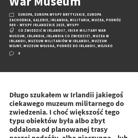
War Museum
EUROPA
,
EUROPA WYSPY BRYTYJSKIE
,
EUROPA
ZACHODNIA
,
GALERIE
,
IRLANDIA
,
MILITARIA
,
MUZEA
,
PODRÓŻ
080 – WYSPY IRLANDZKIE 2025
,
WYSPY
CO ZWIEDZIĆ W IRLANDII?
,
IRISH MILITARY WAR
MUSEUM
,
IRLANDIA
,
IRLANDIA CO ZWIEDZIĆ?
,
MUZEA W
IRLANDII
,
MUZEUM MILITARIÓW W IRLANDII
,
MUZEUM
WOJNY
,
MUZEUM WOJSKA
,
PODRÓŻ DO IRLANDII
,
WOJSKO
0
Długo szukałem w Irlandii jakiegoś
ciekawego muzeum militarnego do
zwiedzenia. I choć większość tego
typu obiektów była albo zbyt
oddalona od planowanej trasy
naszej podróży, albo nieczynna – lub