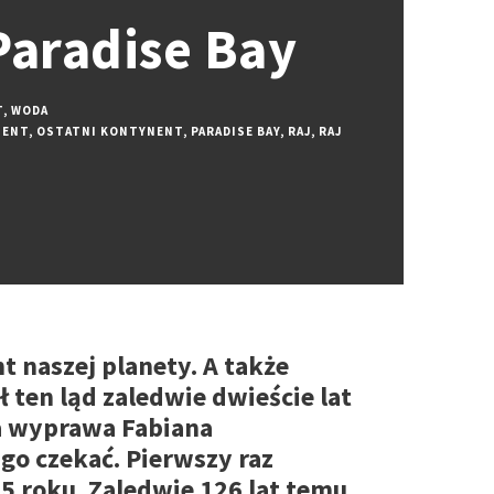
Paradise Bay
T
,
WODA
NENT
,
OSTATNI KONTYNENT
,
PARADISE BAY
,
RAJ
,
RAJ
t naszej planety. A także
 ten ląd zaledwie dwieście lat
a wyprawa Fabiana
ugo czekać. Pierwszy raz
 roku. Zaledwie 126 lat temu.