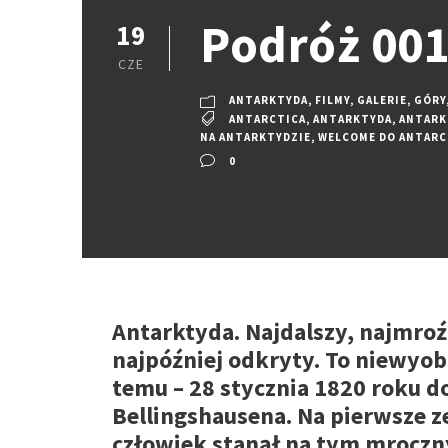
Podróż 001
19
CZE
ANTARKTYDA
,
FILMY
,
GALERIE
,
GÓRY
ANTARCTICA
,
ANTARKTYDA
,
ANTARK
NA ANTARKTYDZIE
,
WELCOME DO ANTARC
0
Antarktyda. Najdalszy, najmroźn
najpóźniej odkryty. To niewyobr
temu – 28 stycznia 1820 roku 
Bellingshausena. Na pierwsze ze
człowiek stanął na tym mroczn