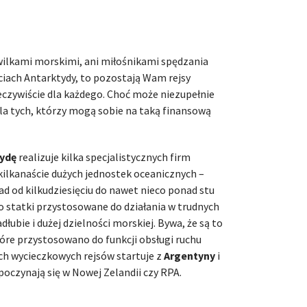
i wilkami morskimi, ani miłośnikami spędzania
iach Antarktydy, to pozostają Wam rejsy
zeczywiście dla każdego. Choć może niezupełnie
dla tych, którzy mogą sobie na taką finansową
tydę
realizuje kilka specjalistycznych firm
kilkanaście dużych jednostek oceanicznych –
ład od kilkudziesięciu do nawet nieco ponad stu
to statki przystosowane do działania w trudnych
ubie i dużej dzielności morskiej. Bywa, że są to
re przystosowano do funkcji obsługi ruchu
ch wycieczkowych rejsów startuje z
Argentyny
i
ozpoczynają się w Nowej Zelandii czy RPA.