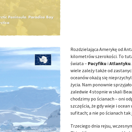
Rozdzielająca Amerykę od Anta
kilometrów szerokości. To tut
świata –
Pacyfiku
i
Atlantyku
wiele zależy także od zastan
oceanów okażą się nieprzychyl
życia. Nam ponownie sprzyjało 
zaledwie 4 stopnie w skali Bea
chodzimy po ścianach – oni od
szczęścia, że gdy wieje i ocea
sufitach; a nie po ścianach tak
Trzeciego dnia rejsu, wczesn