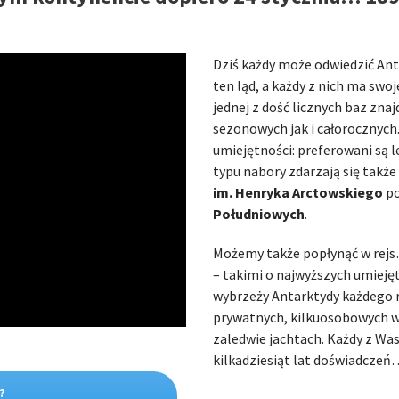
Dziś każdy może odwiedzić Anta
ten ląd, a każdy z nich ma swo
jednej z dość licznych baz zna
sezonowych jak i całorocznych
umiejętności: preferowani są l
typu nabory zdarzają się takż
im. Henryka Arctowskiego
po
Południowych
.
Możemy także popłynąć w rejs…
– takimi o najwyższych umieję
wybrzeży Antarktydy każdego 
prywatnych, kilkuosobowych 
zaledwie jachtach. Każdy z Wa
kilkadziesiąt lat doświadczeń… 
?