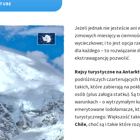
UTUBE
Jeżeli jednak nie jesteście an
zimowych miesięcy w ciemnośc
wycieczkowe; i to jest opcja r
dla każdego – to rozwiązanie 
ekstrawagancję pozwolić.
Rejsy turystyczne na Antark
podróżniczych czarterujących 
takich, które zabierają na pok
osób (plus załoga statku). Są 
warunkach – o wytrzymałym kadł
emerytowane lodołamacze, któ
turystycznego. Większość taki
Chile
, choć są i takie które r