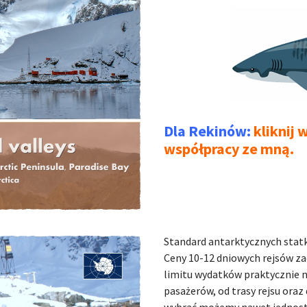
Dla Rekinów:
kliknij 
współpracy ze mną.
Standard antarktycznych stat
Ceny 10-12 dniowych rejsów za
limitu wydatków praktycznie ni
pasażerów, od trasy rejsu oraz
wybrać możemy nawet jednost