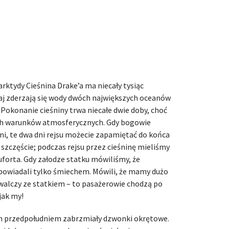
rktydy Cieśnina Drake’a ma niecały tysiąc
aj zderzają się wody dwóch największych oceanów
. Pokonanie cieśniny trwa niecałe dwie doby, choć
ych warunków atmosferycznych. Gdy bogowie
ni, te dwa dni rejsu możecie zapamiętać do końca
szczęście; podczas rejsu przez cieśninę mieliśmy
uforta. Gdy załodze statku mówiliśmy, że
powiadali tylko śmiechem. Mówili, że mamy dużo
n walczy ze statkiem – to pasażerowie chodzą po
 jak my!
ym przedpołudniem zabrzmiały dzwonki okrętowe.