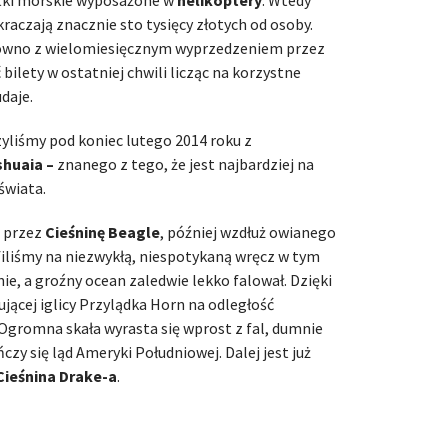
kraczają znacznie sto tysięcy złotych od osoby.
ówno z wielomiesięcznym wyprzedzeniem przez
 bilety w ostatniej chwili licząc na korzystne
daje.
zyliśmy pod koniec lutego 2014 roku z
shuaia –
znanego z tego, że jest najbardziej na
świata.
o przez
Cieśninę Beagle
, później wzdłuż owianego
afiliśmy na niezwykłą, niespotykaną wręcz w tym
ie, a groźny ocean zaledwie lekko falował. Dzięki
jącej iglicy Przylądka Horn na odległość
Ogromna skała wyrasta się wprost z fal, dumnie
ńczy się ląd Ameryki Południowej. Dalej jest już
Cieśnina Drake-a
.