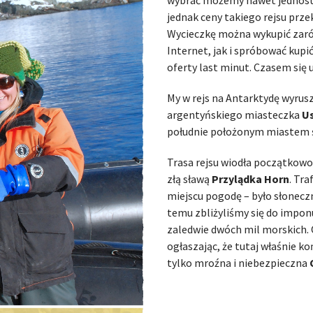
jednak ceny takiego rejsu prze
Wycieczkę można wykupić zar
Internet, jak i spróbować kupić
oferty last minut. Czasem się u
My w rejs na Antarktydę wyrus
argentyńskiego miasteczka
U
południe położonym miastem 
Trasa rejsu wiodła początkow
złą sławą
Przylądka Horn
. Tr
miejscu pogodę – było słoneczn
temu zbliżyliśmy się do imponu
zaledwie dwóch mil morskich. 
ogłaszając, że tutaj właśnie ko
tylko mroźna i niebezpieczna