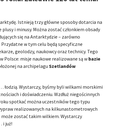
rktydę. Istnieją trzy główne sposoby dotarcia na
je plusy i minusy. Można zostać członkiem obsady
jdujących się na Antarktydzie – zarówno
. Przydatne w tym celu będą specyficzne
ekarze, geolodzy, naukowcy oraz technicy. Tego
e w Polsce: misje naukowe realizowane są w
bazie
łożonej na archipelagu
Szetlandów
 łodzią. Wystarczy, byśmy byli wilkami morskimi
tnościach i doświadczeniu. Wzdłuż niegościnnych
roku spotkać można uczestników tego typu
wypraw realizowanych na kilkunastometrowych
s może zostać takim wilkiem. Wystarczy
i już!