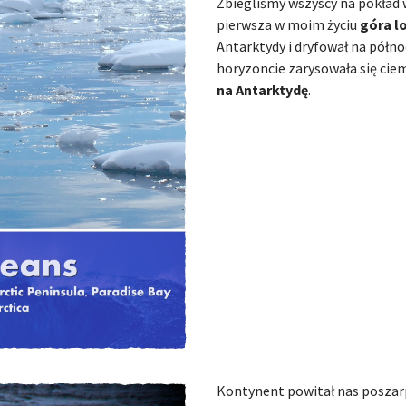
Zbiegliśmy wszyscy na pokład 
pierwsza w moim życiu
góra l
Antarktydy i dryfował na północ
horyzoncie zarysowała się cie
na Antarktydę
.
Kontynent powitał nas poszar