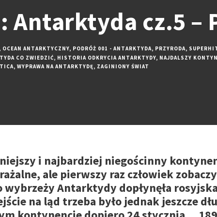
: Antarktyda cz.5 – 
,
OCEAN ANTARKTYCZNY
,
PODRÓŻ 001 - ANTARKTYDA
,
PRZYRODA
,
SUPERHI
TYDA CO ZWIEDZIĆ
,
HISTORIA ODKRYCIA ANTARKTYDY
,
NAJDALSZY KONTY
TICA
,
WYPRAWA NA ANTARKTYDĘ
,
ZAGINIONY ŚWIAT
iejszy i najbardziej niegościnny kontynen
ażalne, ale pierwszy raz człowiek zobaczył
do wybrzeży Antarktydy dopłynęła rosyjsk
jście na ląd trzeba było jednak jeszcze dł
ym kontynencie dopiero 24 stycznia… 1895