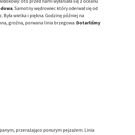
widokowy: oto przed nami wyłaniała się z oceanu
odowa
. Samotny wędrowiec który oderwał się od
. Była wielka i piękna. Godzinę później na
mna, groźna, porwana linia brzegowa.
Dotarliśmy
panym, przerażająco ponurym pejzażem. Linia