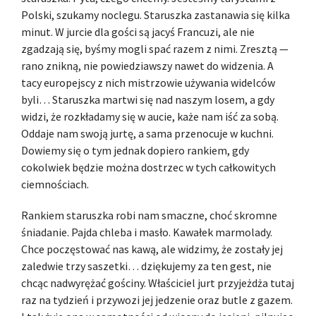
Polski, szukamy noclegu. Staruszka zastanawia się kilka
minut. W jurcie dla gości są jacyś Francuzi, ale nie
zgadzają się, byśmy mogli spać razem z nimi. Zresztą —
rano znikną, nie powiedziawszy nawet do widzenia. A
tacy europejscy z nich mistrzowie używania widelców
byli… Staruszka martwi się nad naszym losem, a gdy
widzi, że rozkładamy się w aucie, każe nam iść za sobą.
Oddaje nam swoją jurtę, a sama przenocuje w kuchni.
Dowiemy się o tym jednak dopiero rankiem, gdy
cokolwiek będzie można dostrzec w tych całkowitych
ciemnościach.
Rankiem staruszka robi nam smaczne, choć skromne
śniadanie. Pajda chleba i masło. Kawałek marmolady.
Chce poczęstować nas kawą, ale widzimy, że zostały jej
zaledwie trzy saszetki… dziękujemy za ten gest, nie
chcąc nadwyrężać gościny. Właściciel jurt przyjeżdża tutaj
raz na tydzień i przywozi jej jedzenie oraz butle z gazem.