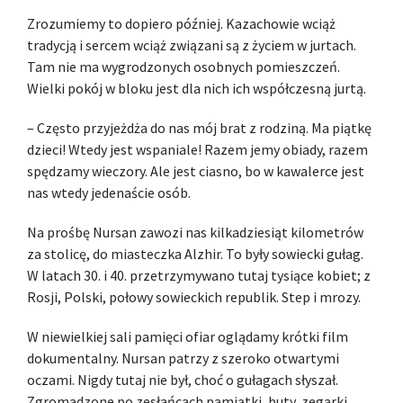
Zrozumiemy to dopiero później. Kazachowie wciąż
tradycją i sercem wciąż związani są z życiem w jurtach.
Tam nie ma wygrodzonych osobnych pomieszczeń.
Wielki pokój w bloku jest dla nich ich współczesną jurtą.
– Często przyjeżdża do nas mój brat z rodziną. Ma piątkę
dzieci! Wtedy jest wspaniale! Razem jemy obiady, razem
spędzamy wieczory. Ale jest ciasno, bo w kawalerce jest
nas wtedy jedenaście osób.
Na prośbę Nursan zawozi nas kilkadziesiąt kilometrów
za stolicę, do miasteczka Alzhir. To były sowiecki gułag.
W latach 30. i 40. przetrzymywano tutaj tysiące kobiet; z
Rosji, Polski, połowy sowieckich republik. Step i mrozy.
W niewielkiej sali pamięci ofiar oglądamy krótki film
dokumentalny. Nursan patrzy z szeroko otwartymi
oczami. Nigdy tutaj nie był, choć o gułagach słyszał.
Zgromadzone po zesłańcach pamiątki, buty, zegarki,