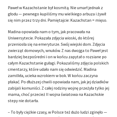
Paweł w Kazachstanie był kosmitą. Nie umarł jednak z
głodu — pewnego kupiliśmy mu wielkiego arbuza i żywił
się nim przez trzy dni. Pamiętajcie: Kazachstan = mięso.
Madina opowiada nam o tym, jak pracowała na
Uniwersytecie. Pokazała zdjęcia wioski, do której
przeniosła się na emeryturze. Swój wiejski dom. Zdjęcia
zwierząt domowych, wnuków. Z nas dwojga to Paweł jest
bardziej bezpośredni i on w końcu zapytał o rozsiane po
całym Kazachstanie gułagi. Pokazaliśmy zdjęcia polskich
cmentarzy, które udało nam się odwiedzić. Madina
zamilkła, ucieka wzrokiem w bok. W końcu zaczyna
płakać. Po dłuższej chwili opowiada nam, jak jej dziadków
zabijali komuniści. Z całej rodziny wojnę przeżyła tylko jej
mama, choć przecież II wojna światowa na Kazachskie
stepy nie dotarła.
– To były ciężkie czasy, w Polsce też dużo ludzi zginęło —