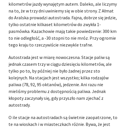
kilometrów jazdy wynajętym autem. Daleko, ale liczymy
na to, że w trzy dni uwiniemy się w obie strony. Z Ałmat
do Aralska prowadzi autostrada. Fajna, dobrze się jedzie,
tylko ostatnie kilkaset kilometrów do zwykła 1-
pasmówka. Kazachowie mają takie powiedzenie: 300 km
to nie odległość, a -30 stopni to nie mróz. Przy ogromie
tego kraju to rzeczywiście niezwykle trafne.
Autostrada jest w miarę nowoczesna. Stacje paliw są
jednak czasem trzy w ciągu dziesięciu kilometrów, ale
tylko po to, by później nie było żadnej przez sto
kolejnych. Na stacjach jest wszystko; kilka rodzajów
paliwa (78, 92, 95 oktanów), jedzenie. Ani razu nie
mieliśmy problemu z dostępnością paliwa. Jednak
kłopoty zaczynały się, gdy przyszło nam zjechać z
autostrady.
O ile stacje na autostradach są świetnie zaopatrzone, to
te na wioskach i w miasteczkach różnie. Bywa, że jest