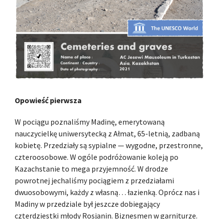
Opowieść pierwsza
W pociągu poznaliśmy Madinę, emerytowaną
nauczycielkę uniwersytecką z Ałmat, 65-letnią, zadbaną
kobietę. Przedziały są sypialne — wygodne, przestronne,
czteroosobowe. W ogóle podróżowanie koleją po
Kazachstanie to mega przyjemność. W drodze
powrotnej jechaliśmy pociągiem z przedziałami
dwuosobowymi, każdy z własną… łazienką. Oprócz nas i
Madiny w przedziale był jeszcze dobiegający
czterdziestki młody Rosjanin. Biznesmen w garniturze.