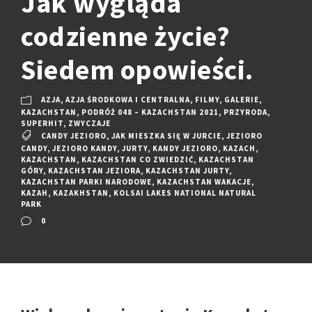
Jak wygląda
codzienne życie?
Siedem opowieści.
AZJA
,
AZJA ŚRODKOWA I CENTRALNA
,
FILMY
,
GALERIE
,
KAZACHSTAN
,
PODRÓŻ 048 – KAZACHSTAN 2021
,
PRZYRODA
,
SUPERHIT
,
ZWYCZAJE
CANDY JEZIORO
,
JAK MIESZKA SIĘ W JURCIE
,
JEZIORO
CANDY
,
JEZIORO KANDY
,
JURTY
,
KANDY JEZIORO
,
KAZACH
,
KAZACHSTAN
,
KAZACHSTAN CO ZWIEDZIĆ
,
KAZACHSTAN
GÓRY
,
KAZACHSTAN JEZIORA
,
KAZACHSTAN JURTY
,
KAZACHSTAN PARKI NARODOWE
,
KAZACHSTAN WAKACJE
,
KAZAH
,
KAZAKHSTAN
,
KOLSAI LAKES NATIONAL NATURAL
PARK
0