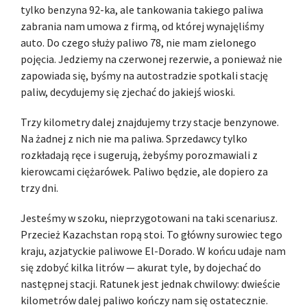
tylko benzyna 92-ka, ale tankowania takiego paliwa
zabrania nam umowa z firmą, od której wynajęliśmy
auto. Do czego służy paliwo 78, nie mam zielonego
pojęcia. Jedziemy na czerwonej rezerwie, a ponieważ nie
zapowiada się, byśmy na autostradzie spotkali stację
paliw, decydujemy się zjechać do jakiejś wioski.
Trzy kilometry dalej znajdujemy trzy stacje benzynowe.
Na żadnej z nich nie ma paliwa. Sprzedawcy tylko
rozkładają ręce i sugerują, żebyśmy porozmawiali z
kierowcami ciężarówek. Paliwo będzie, ale dopiero za
trzy dni.
Jesteśmy w szoku, nieprzygotowani na taki scenariusz.
Przecież Kazachstan ropą stoi. To główny surowiec tego
kraju, azjatyckie paliwowe El-Dorado. W końcu udaje nam
się zdobyć kilka litrów — akurat tyle, by dojechać do
następnej stacji. Ratunek jest jednak chwilowy: dwieście
kilometrów dalej paliwo kończy nam się ostatecznie.