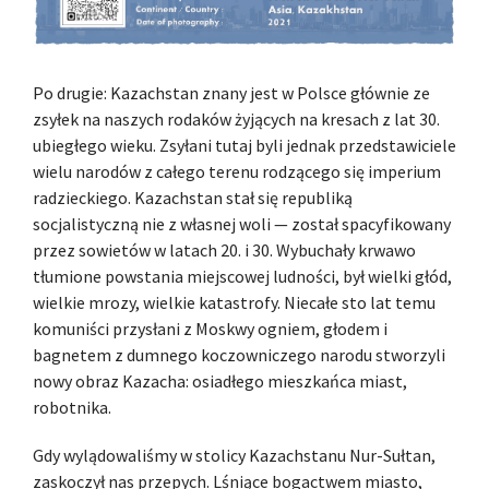
Po drugie: Kazachstan znany jest w Polsce głównie ze
zsyłek na naszych rodaków żyjących na kresach z lat 30.
ubiegłego wieku. Zsyłani tutaj byli jednak przedstawiciele
wielu narodów z całego terenu rodzącego się imperium
radzieckiego. Kazachstan stał się republiką
socjalistyczną nie z własnej woli — został spacyfikowany
przez sowietów w latach 20. i 30. Wybuchały krwawo
tłumione powstania miejscowej ludności, był wielki głód,
wielkie mrozy, wielkie katastrofy. Niecałe sto lat temu
komuniści przysłani z Moskwy ogniem, głodem i
bagnetem z dumnego koczowniczego narodu stworzyli
nowy obraz Kazacha: osiadłego mieszkańca miast,
robotnika.
Gdy wylądowaliśmy w stolicy Kazachstanu Nur-Sułtan,
zaskoczył nas przepych. Lśniące bogactwem miasto,