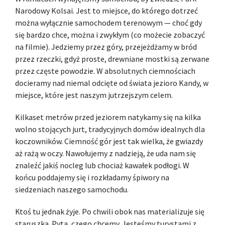
Narodowy Kolsai. Jest to miejsce, do którego dotrzeć
można wyłącznie samochodem terenowym — choć gdy
się bardzo chce, można i zwykłym (co możecie zobaczyć
na filmie). Jedziemy przez góry, przejeżdżamy w bród
przez rzeczki, gdyż proste, drewniane mostki są zerwane
przez częste powodzie. W absolutnych ciemnościach
docieramy nad niemal odcięte od świata jezioro Kandy, w
miejsce, które jest naszym jutrzejszym celem.
Kilkaset metrów przed jeziorem natykamy się na kilka
wolno stojących jurt, tradycyjnych domów idealnych dla
koczowników. Ciemność gór jest tak wielka, że gwiazdy
aż rażą w oczy. Nawołujemy z nadzieją, że uda nam się
znaleźć jakiś nocleg lub chociaż kawałek podłogi. W
końcu poddajemy się i rozkładamy śpiwory na
siedzeniach naszego samochodu.
Ktoś tu jednak żyje. Po chwili obok nas materializuje się
staruszka. Pyta, czego chcemy. Jesteśmy turystami z