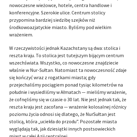
nowoczesne wieżowce, hotele, centra handlowe i
konferencyjne. Szerokie ulice. Centrum stolicy
przypomina bardziej siedzibę szejków niż
środkowoazjatyckie miasto. Byliśmy pod wielkim
wrażeniem.
W rzeczywistości jednak Kazachstany są dwa: stolica i
reszta kraju. To stolica jest tutejszym bijącym centrum
wszechświata. Wszystko, co nowoczesne znajdziecie
właśnie w Nur-Sułtan. Natomiast ta nowoczesność zdaje
się kończyć wraz z rogatkami miasta; gdy
przejechaliśmy pociągiem ponad tysiąc kilometrów na
południe i wysiedliśmy w Ałmatach — mieliśmy wrażenie,
że cofnęliśmy się w czasie o 30 lat. Nie jest jednak tak, że
reszta kraju jest zacofana — wrażenie kolosalnej różnicy
poziomu życia odnosi się dlatego, że NurSułtan jest
stolicą, która „uciekła do przodu”. Pozostałe miasta
wyglądają tak, jak dziesiątki innych postsowieckich
miast w całej Azji centralnej.