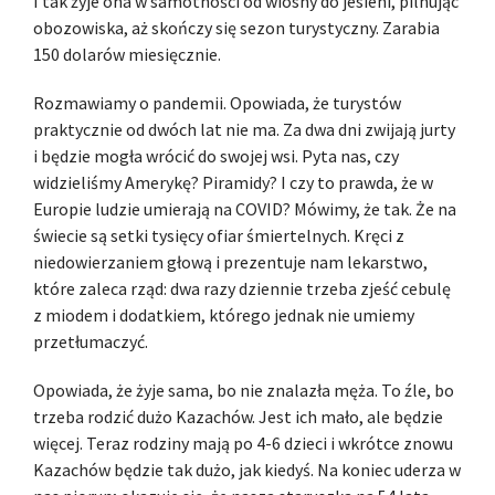
I tak żyje ona w samotności od wiosny do jesieni, pilnując
obozowiska, aż skończy się sezon turystyczny. Zarabia
150 dolarów miesięcznie.
Rozmawiamy o pandemii. Opowiada, że turystów
praktycznie od dwóch lat nie ma. Za dwa dni zwijają jurty
i będzie mogła wrócić do swojej wsi. Pyta nas, czy
widzieliśmy Amerykę? Piramidy? I czy to prawda, że w
Europie ludzie umierają na COVID? Mówimy, że tak. Że na
świecie są setki tysięcy ofiar śmiertelnych. Kręci z
niedowierzaniem głową i prezentuje nam lekarstwo,
które zaleca rząd: dwa razy dziennie trzeba zjeść cebulę
z miodem i dodatkiem, którego jednak nie umiemy
przetłumaczyć.
Opowiada, że żyje sama, bo nie znalazła męża. To źle, bo
trzeba rodzić dużo Kazachów. Jest ich mało, ale będzie
więcej. Teraz rodziny mają po 4-6 dzieci i wkrótce znowu
Kazachów będzie tak dużo, jak kiedyś. Na koniec uderza w