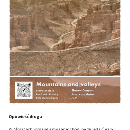
Opowieść druga
W Ałmatach wynajęliśmy samochód, by zwiedzić Park