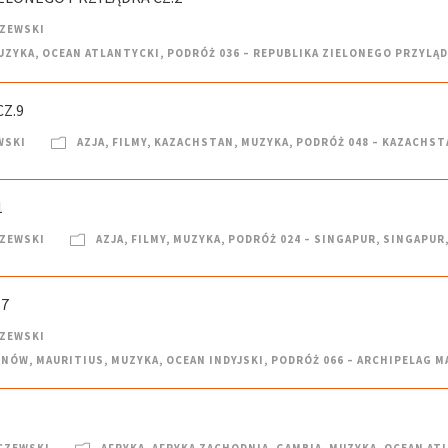
CZEWSKI
UZYKA
,
OCEAN ATLANTYCKI
,
PODRÓŻ 036 – REPUBLIKA ZIELONEGO PRZYLĄ
Z.9
WSKI
AZJA
,
FILMY
,
KAZACHSTAN
,
MUZYKA
,
PODRÓŻ 048 – KAZACHST
1
CZEWSKI
AZJA
,
FILMY
,
MUZYKA
,
PODRÓŻ 024 – SINGAPUR
,
SINGAPUR
.7
CZEWSKI
ENÓW
,
MAURITIUS
,
MUZYKA
,
OCEAN INDYJSKI
,
PODRÓŻ 066 – ARCHIPELAG 