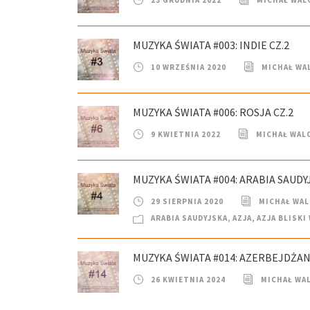
23 GRUDNIA 2022
MICHAŁ WAL
MUZYKA ŚWIATA #003: INDIE CZ.2
10 WRZEŚNIA 2020
MICHAŁ WA
MUZYKA ŚWIATA #006: ROSJA CZ.2
9 KWIETNIA 2022
MICHAŁ WAL
MUZYKA ŚWIATA #004: ARABIA SAUDYJ
29 SIERPNIA 2020
MICHAŁ WA
ARABIA SAUDYJSKA
,
AZJA
,
AZJA BLISK
MUZYKA ŚWIATA #014: AZERBEJDŻAN
26 KWIETNIA 2024
MICHAŁ WA