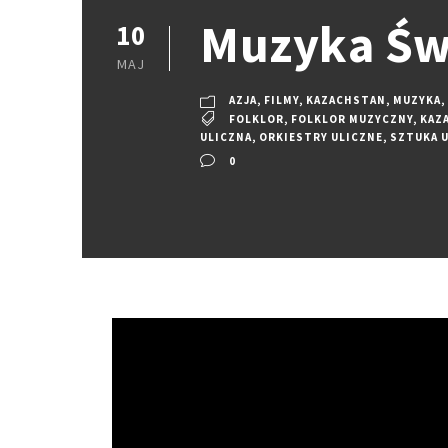
Muzyka Świ
10
MAJ
AZJA
,
FILMY
,
KAZACHSTAN
,
MUZYKA
,
FOLKLOR
,
FOLKLOR MUZYCZNY
,
KAZ
ULICZNA
,
ORKIESTRY ULICZNE
,
SZTUKA 
0