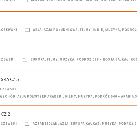
CZEWSKI
AFRYKA
,
AFRYKA ZACHODNIA
,
GAMBIA
,
MUZYKA
,
OCEAN AT
LCZEWSKI
AZJA
,
AZJA POŁUDNIOWA
,
FILMY
,
INDIE
,
MUZYKA
,
PODRÓŻ 
CZEWSKI
EUROPA
,
FILMY
,
MUZYKA
,
PODRÓŻ 028 – ROSJA BAJKAŁ
,
RO
SKA CZ.5
LCZEWSKI
I WSCHÓD
,
AZJA PÓŁWYSEP ARABSKI
,
FILMY
,
MUZYKA
,
PODRÓŻ 040 – ARABIA 
 CZ.2
LCZEWSKI
AZERBEJDŻAN
,
AZJA
,
EUROPA KAUKAZ
,
MUZYKA
,
PODRÓŻ 0