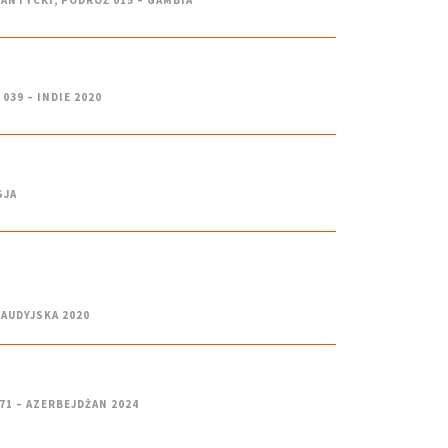
LANTYCKI
,
PODRÓŻ 015 – GAMBIA
039 – INDIE 2020
SJA
SAUDYJSKA 2020
71 – AZERBEJDŻAN 2024