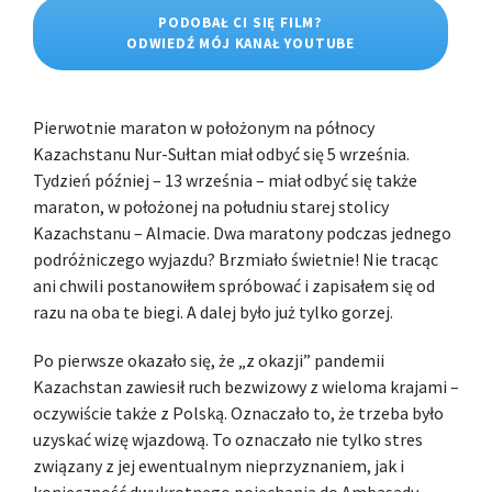
PODOBAŁ CI SIĘ FILM?
ODWIEDŹ MÓJ KANAŁ YOUTUBE
Pierwotnie maraton w położonym na północy
Kazachstanu Nur-Sułtan miał odbyć się 5 września.
Tydzień później – 13 września – miał odbyć się także
maraton, w położonej na południu starej stolicy
Kazachstanu – Almacie. Dwa maratony podczas jednego
podróżniczego wyjazdu? Brzmiało świetnie! Nie tracąc
ani chwili postanowiłem spróbować i zapisałem się od
razu na oba te biegi. A dalej było już tylko gorzej.
Po pierwsze okazało się, że „z okazji” pandemii
Kazachstan zawiesił ruch bezwizowy z wieloma krajami –
oczywiście także z Polską. Oznaczało to, że trzeba było
uzyskać wizę wjazdową. To oznaczało nie tylko stres
związany z jej ewentualnym nieprzyznaniem, jak i
konieczność dwukrotnego pojechania do Ambasady