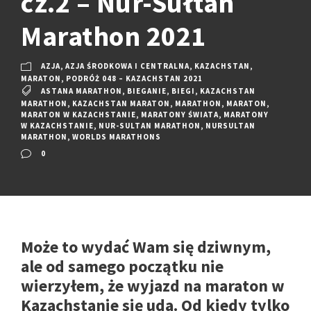
cz.2 – Nur-Sułtan
Marathon 2021
AZJA
,
AZJA ŚRODKOWA I CENTRALNA
,
KAZACHSTAN
,
MARATON
,
PODRÓŻ 048 – KAZACHSTAN 2021
ASTANA MARATHON
,
BIEGANIE
,
BIEGI
,
KAZACHSTAN
MARATHON
,
KAZACHSTAN MARATON
,
MARATHON
,
MARATON
,
MARATON W KAZACHSTANIE
,
MARATONY ŚWIATA
,
MARATONY
W KAZACHSTANIE
,
NUR-SULTAN MARATHON
,
NURSULTAN
MARATHON
,
WORLDS MARATHONS
0
Może to wydać Wam się dziwnym,
ale od samego początku nie
wierzyłem, że wyjazd na maraton w
Kazachstanie się uda. Od kiedy tylko