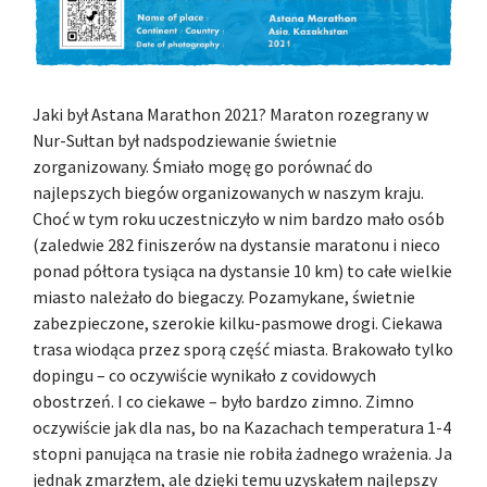
Jaki był Astana Marathon 2021? Maraton rozegrany w
Nur-Sułtan był nadspodziewanie świetnie
zorganizowany. Śmiało mogę go porównać do
najlepszych biegów organizowanych w naszym kraju.
Choć w tym roku uczestniczyło w nim bardzo mało osób
(zaledwie 282 finiszerów na dystansie maratonu i nieco
ponad półtora tysiąca na dystansie 10 km) to całe wielkie
miasto należało do biegaczy. Pozamykane, świetnie
zabezpieczone, szerokie kilku-pasmowe drogi. Ciekawa
trasa wiodąca przez sporą część miasta. Brakowało tylko
dopingu – co oczywiście wynikało z covidowych
obostrzeń. I co ciekawe – było bardzo zimno. Zimno
oczywiście jak dla nas, bo na Kazachach temperatura 1-4
stopni panująca na trasie nie robiła żadnego wrażenia. Ja
jednak zmarzłem, ale dzięki temu uzyskałem najlepszy