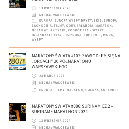
13 WRZEŚNIA 2025
MICHAŁ WALCZEWSKI
EUROPA
,
EUROPA WYSPY BRYTYJSKIE
,
EUROPA
ZACHODNIA
,
FILMY
,
GÓRY
,
IRLANDIA
,
MARATON
,
OCEAN ATLANTYCKI
,
PODRÓŻ 080 – WYSPY
IRLANDZKIE 2025
,
PRZYRODA
,
SUPERHIT
,
WODA
,
WYSPY
MARATONY ŚWIATA #107: ZAWIODŁEM SIĘ NA
„ORGACH” 20 PÓŁMARATONU
WARSZAWSKIEGO…
23 MARCA 2026
MICHAŁ WALCZEWSKI
EUROPA
,
FILMY
,
MARATON
,
POLSKA
,
SUPERHIT
MARATONY ŚWIATA #086: SURINAM CZ.2 –
SURINAME MARATHON 2024
13 WRZEŚNIA 2024
MICHAŁ WALCZEWSKI