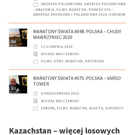
AMERYKA POŁUDNIOWA
,
AMERYKA POŁUDNIOWA
- AMAZONIA
,
FILMY
,
MARATON
,
PODRÓŻ 070 –
AMERYKA ŚRODKOWA I POŁUDNIOWA 2024
,
SURINAM
MARATONY ŚWIATA #048: POLSKA – CHUDY
WAWRZYNIEC 2020
12 SIERPNIA 2020
MICHAŁ WALCZEWSKI
FILMY
,
GÓRY
,
MARATON
,
PRZYRODA
MARATONY ŚWIATA #075: POLSKA – VARSO
TOWER
9 PAŹDZIERNIKA 2022
MICHAŁ WALCZEWSKI
EUROPA
,
FILMY
,
MARATON
,
MIASTA
,
SUPERHIT
Kazachstan – więcej losowych