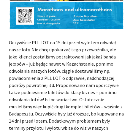
Oczywiście PLL LOT na 15 dni przed wylotem odwołał
nasze loty. Nie chcę upokarzać tego przewoźnika, ale
jako klienci zostaliśmy potraktowani jak jakaś banda
jełopów – już będąc nawet w Kazachstanie, pomimo
odwołania naszych lotów, ciągle dostawaliśmy np.
powiadomienia z PLL LOT o odprawie, nadchodzącej
podróży powrotnej itd. Proponowano nam uporczywie
także podniesienie biletów do klasy biznes – pomimo
odwołania lotów! Istne wariactwo. Ostatecznie
musieliśmy więc kupić drugi komplet biletów – właśnie z
Budapesztu. Oczywiście były już droższe, bo kupowane na
14 dni przed lotem. Dodatkowym problemem były
terminy przylotu i wylotu wbite do wiz w naszych