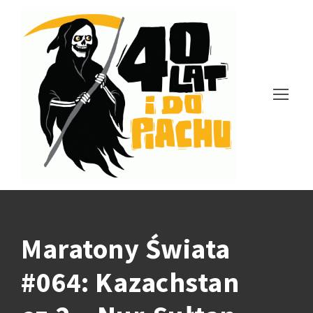
Maratony Świata
#064: Kazachstan