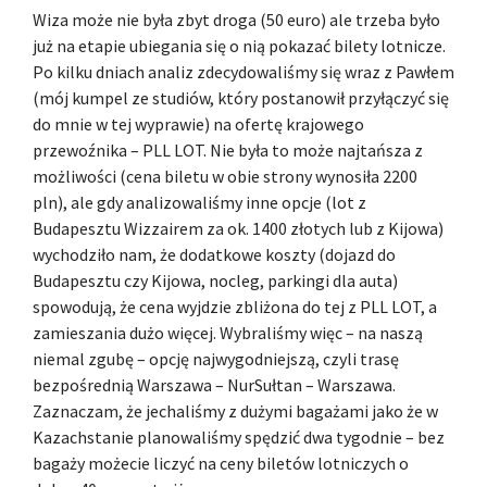
Wiza może nie była zbyt droga (50 euro) ale trzeba było
już na etapie ubiegania się o nią pokazać bilety lotnicze.
Po kilku dniach analiz zdecydowaliśmy się wraz z Pawłem
(mój kumpel ze studiów, który postanowił przyłączyć się
do mnie w tej wyprawie) na ofertę krajowego
przewoźnika – PLL LOT. Nie była to może najtańsza z
możliwości (cena biletu w obie strony wynosiła 2200
pln), ale gdy analizowaliśmy inne opcje (lot z
Budapesztu Wizzairem za ok. 1400 złotych lub z Kijowa)
wychodziło nam, że dodatkowe koszty (dojazd do
Budapesztu czy Kijowa, nocleg, parkingi dla auta)
spowodują, że cena wyjdzie zbliżona do tej z PLL LOT, a
zamieszania dużo więcej. Wybraliśmy więc – na naszą
niemal zgubę – opcję najwygodniejszą, czyli trasę
bezpośrednią Warszawa – NurSułtan – Warszawa.
Zaznaczam, że jechaliśmy z dużymi bagażami jako że w
Kazachstanie planowaliśmy spędzić dwa tygodnie – bez
bagaży możecie liczyć na ceny biletów lotniczych o