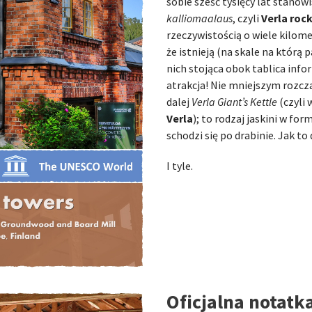
sobie sześć tysięcy lat stanow
kalliomaalaus
, czyli
Verla rock
rzeczywistością o wiele kilome
że istnieją (na skale na którą
nich stojąca obok tablica infor
atrakcja! Nie mniejszym rozcz
dalej
Verla Giant’s Kettle
(czyli
Verla
); to rodzaj jaskini w f
schodzi się po drabinie. Jak to
I tyle.
Oficjalna notat