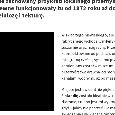
ale zachowany przykład lokalnego przemys
ewne funkcjonowały tu od 1872 roku aż do
lulozę i tekturę.
W skład tego niewielkiego, al
fabrycznego wchodziły
młyny
suszarnie oraz magazyny. Prz
zaprojektowane od podstaw osi
integralną częścią systemu pr
zamieniony został w muzeum, 
przetwórstwa drewna: od mome
kanałami wodnymi, aż po mas
Miejsce jest ewidentnie piękne
Finlandię
zostało idealnie wto
Niemniej trudno jest mi wykro
gdyż – jakby nie patrzeć – jes
zwiedzania XIX-wieczna fabry