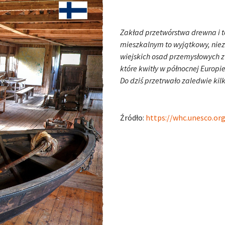
Zakład przetwórstwa drewna i t
mieszkalnym to wyjątkowy, niez
wiejskich osad przemysłowych zw
które kwitły w północnej Europi
Do dziś przetrwało zaledwie kil
Źródło:
https://whc.unesco.org