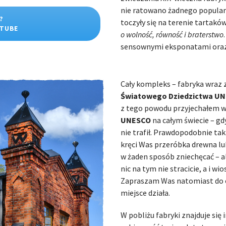
nie ratowano żadnego popularn
?
toczyły się na terenie tartakó
UTUBE
o wolność, równość i braterstwo
sensownymi eksponatami oraz z
Cały kompleks – fabryka wraz 
Światowego Dziedzictwa U
z tego powodu przyjechałem w
UNESCO
na całym świecie – gd
nie trafił. Prawdopodobnie ta
kręci Was przeróbka drewna lub
w żaden sposób zniechęcać – ale
nic na tym nie stracicie, a i wi
Zapraszam Was natomiast do o
miejsce działa.
W pobliżu fabryki znajduje się 