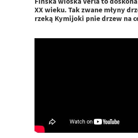
Fińska wioska Verla to doskon
XX wieku. Tak zwane młyny drz
rzeką Kymijoki pnie drzew na ce