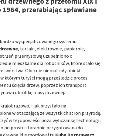
łu drzewnego z przełomu XIX i
 1964, przerabiając spławiane
e bardzo wyspecjalizowanego systemu
 drzewne
, tartaki, elektrownie, papiernie,
estrzeń przemysłową uzupełniono o
edle mieszkalne dla robotników, które stało się
zetwórstwa. Obecnie niemal cały obiekt
w którym turyści mogą prześledzić proces
ntu ścięcia drzew, poprzez ich transport
zynową obróbkę masy drzewnej.
 krajobrazowo, i jak przystało na
pione w otaczającą ze wszystkich stron przyrodę.
czyć w tej opowieści poza wyliczankę technologii,
t to po prostu starannie przygotowana do
ka drewna. Nie mordował tu
Kuba Rozpruwacz
,