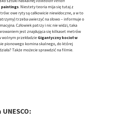
isko sztuki naskalnej
Valkealan Verlan
 paintings
. Niestety teoria mija się tutaj z
trów: owe ryty są całkowicie niewidoczne, a w to
 patrzymy) trzeba uwierzyć na słowo – informuje o
macyjna. Człowiek patrzy i nic nie widzi, taka
arowaniem jest znajdująca się kilkaset metrów
 w wolnym przekładzie
Gigantyczny kocioł w
ormie pionowego komina skalnego, do której
 działa? Także możecie sprawdzić na filmie.
ka UNESCO: