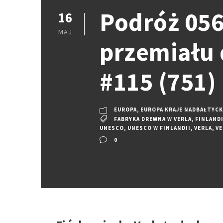
Podróż 056
16
MAJ
przemiału 
#115 (751)
EUROPA
,
EUROPA KRAJE NADBAŁTYCK
FABRYKA DREWNA W VERLA
,
FINLAND
UNESCO
,
UNESCO W FINLANDII
,
VERLA
,
VE
0