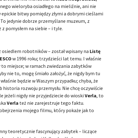
ego wieloryba osiadłego na mieliźnie, ani nie
w epickie bitwy pomiędzy złymi a dobrymi cieślami
. To jedynie dobrze przemyślane muzeum, z
 pomysłem na siebie – i tyle.
z osiedlem robotników – został wpisany na
Listę
NESCO
w 1996 roku; trzydzieści lat temu. I właśnie
 to miejsce; w ramach zwiedzania zabytków
yby nie to, mogę śmiało założyć, że nigdy bym tu
k właśnie będzie w Waszym przypadku; chyba, że
 historia rozwoju przemysłu. Nie chcę oczywiście
 jeżeli nigdy nie przyjedziecie do wioski
Verla
, to
oska
Verla
też nie zarejestruje tego faktu.
bejrzenia mojego filmu, który pokaże jak to
inny teoretycznie fascynujący zabytek – liczące