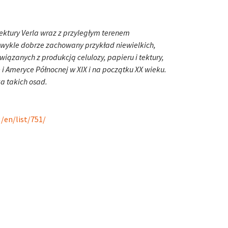
ektury Verla wraz z przyległym terenem
wykle dobrze zachowany przykład niewielkich,
iązanych z produkcją celulozy, papieru i tektury,
e i Ameryce Północnej w XIX i na początku XX wieku.
ka takich osad.
/en/list/751/