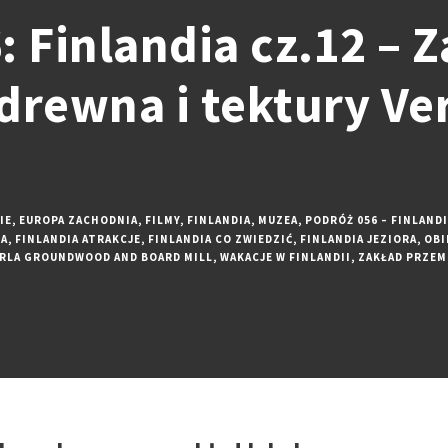
: Finlandia cz.12 – 
drewna i tektury Ve
IE
,
EUROPA ZACHODNIA
,
FILMY
,
FINLANDIA
,
MUZEA
,
PODRÓŻ 056 – FINLANDI
IA
,
FINLANDIA ATRAKCJE
,
FINLANDIA CO ZWIEDZIĆ
,
FINLANDIA JEZIORA
,
OBI
RLA GROUNDWOOD AND BOARD MILL
,
WAKACJE W FINLANDII
,
ZAKŁAD PRZEM