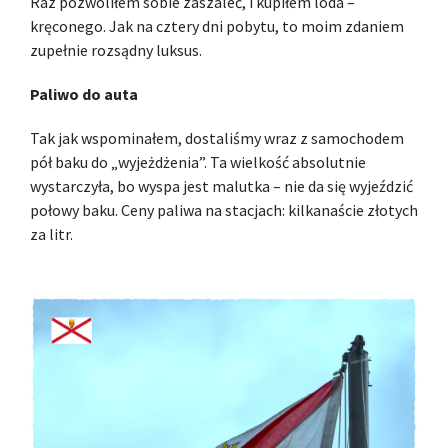
Raz pozwoliłem sobie zaszaleć, i kupiłem loda –
kręconego. Jak na cztery dni pobytu, to moim zdaniem
zupełnie rozsądny luksus.
Paliwo do auta
Tak jak wspominałem, dostaliśmy wraz z samochodem
pół baku do „wyjeżdżenia”. Ta wielkość absolutnie
wystarczyła, bo wyspa jest malutka – nie da się wyjeździć
połowy baku. Ceny paliwa na stacjach: kilkanaście złotych
za litr.