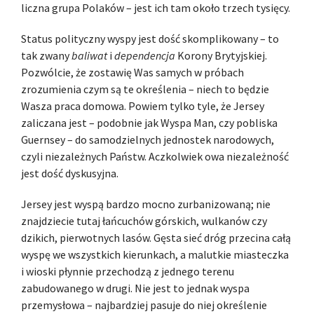
liczna grupa Polaków – jest ich tam około trzech tysięcy.
Status polityczny wyspy jest dość skomplikowany – to
tak zwany
baliwat
i
dependencja
Korony Brytyjskiej.
Pozwólcie, że zostawię Was samych w próbach
zrozumienia czym są te określenia – niech to będzie
Wasza praca domowa. Powiem tylko tyle, że Jersey
zaliczana jest – podobnie jak Wyspa Man, czy pobliska
Guernsey – do samodzielnych jednostek narodowych,
czyli niezależnych Państw. Aczkolwiek owa niezależność
jest dość dyskusyjna.
Jersey jest wyspą bardzo mocno zurbanizowaną; nie
znajdziecie tutaj łańcuchów górskich, wulkanów czy
dzikich, pierwotnych lasów. Gęsta sieć dróg przecina całą
wyspę we wszystkich kierunkach, a malutkie miasteczka
i wioski płynnie przechodzą z jednego terenu
zabudowanego w drugi. Nie jest to jednak wyspa
przemysłowa – najbardziej pasuje do niej określenie