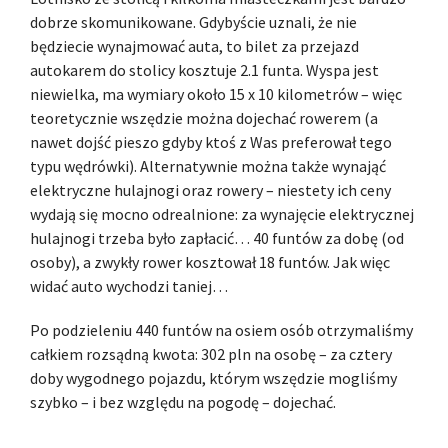
dobrze skomunikowane. Gdybyście uznali, że nie
będziecie wynajmować auta, to bilet za przejazd
autokarem do stolicy kosztuje 2.1 funta. Wyspa jest
niewielka, ma wymiary około 15 x 10 kilometrów – więc
teoretycznie wszędzie można dojechać rowerem (a
nawet dojść pieszo gdyby ktoś z Was preferował tego
typu wędrówki). Alternatywnie można także wynająć
elektryczne hulajnogi oraz rowery – niestety ich ceny
wydają się mocno odrealnione: za wynajęcie elektrycznej
hulajnogi trzeba było zapłacić… 40 funtów za dobę (od
osoby), a zwykły rower kosztował 18 funtów. Jak więc
widać auto wychodzi taniej…
Po podzieleniu 440 funtów na osiem osób otrzymaliśmy
całkiem rozsądną kwota: 302 pln na osobę – za cztery
doby wygodnego pojazdu, którym wszędzie mogliśmy
szybko – i bez względu na pogodę – dojechać.