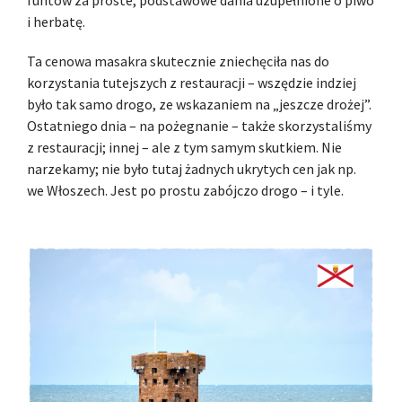
funtów za proste, podstawowe dania uzupełnione o piwo
i herbatę.
Ta cenowa masakra skutecznie zniechęciła nas do
korzystania tutejszych z restauracji – wszędzie indziej
było tak samo drogo, ze wskazaniem na „jeszcze drożej”.
Ostatniego dnia – na pożegnanie – także skorzystaliśmy
z restauracji; innej – ale z tym samym skutkiem. Nie
narzekamy; nie było tutaj żadnych ukrytych cen jak np.
we Włoszech. Jest po prostu zabójczo drogo – i tyle.