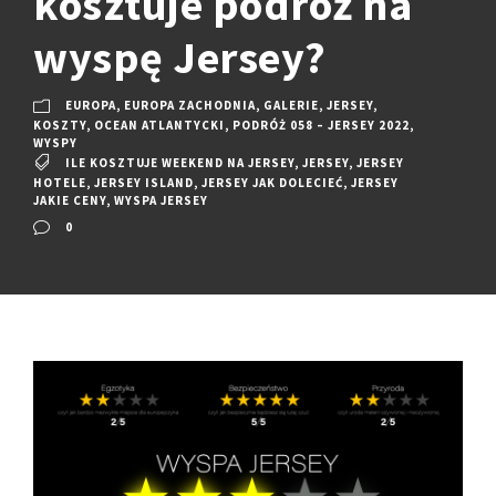
kosztuje podróż na
wyspę Jersey?
EUROPA
,
EUROPA ZACHODNIA
,
GALERIE
,
JERSEY
,
KOSZTY
,
OCEAN ATLANTYCKI
,
PODRÓŻ 058 – JERSEY 2022
,
WYSPY
ILE KOSZTUJE WEEKEND NA JERSEY
,
JERSEY
,
JERSEY
HOTELE
,
JERSEY ISLAND
,
JERSEY JAK DOLECIEĆ
,
JERSEY
JAKIE CENY
,
WYSPA JERSEY
0