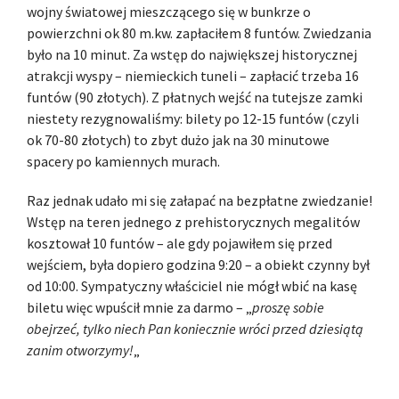
wojny światowej mieszczącego się w bunkrze o
powierzchni ok 80 m.kw. zapłaciłem 8 funtów. Zwiedzania
było na 10 minut. Za wstęp do największej historycznej
atrakcji wyspy – niemieckich tuneli – zapłacić trzeba 16
funtów (90 złotych). Z płatnych wejść na tutejsze zamki
niestety rezygnowaliśmy: bilety po 12-15 funtów (czyli
ok 70-80 złotych) to zbyt dużo jak na 30 minutowe
spacery po kamiennych murach.
Raz jednak udało mi się załapać na bezpłatne zwiedzanie!
Wstęp na teren jednego z prehistorycznych megalitów
kosztował 10 funtów – ale gdy pojawiłem się przed
wejściem, była dopiero godzina 9:20 – a obiekt czynny był
od 10:00. Sympatyczny właściciel nie mógł wbić na kasę
biletu więc wpuścił mnie za darmo – „
proszę sobie
obejrzeć, tylko niech Pan koniecznie wróci przed dziesiątą
zanim otworzymy!
„