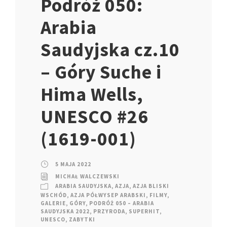
Podróż 050:
Arabia
Saudyjska cz.10
– Góry Suche i
Hima Wells,
UNESCO #26
(1619-001)
5 MAJA 2022
MICHAŁ WALCZEWSKI
ARABIA SAUDYJSKA
,
AZJA
,
AZJA BLISKI
WSCHÓD
,
AZJA PÓŁWYSEP ARABSKI
,
FILMY
,
GALERIE
,
GÓRY
,
PODRÓŻ 050 – ARABIA
SAUDYJSKA 2022
,
PRZYRODA
,
SUPERHIT
,
UNESCO
,
ZABYTKI