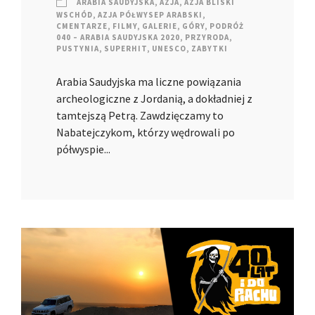
ARABIA SAUDYJSKA
,
AZJA
,
AZJA BLISKI
WSCHÓD
,
AZJA PÓŁWYSEP ARABSKI
,
CMENTARZE
,
FILMY
,
GALERIE
,
GÓRY
,
PODRÓŻ
040 – ARABIA SAUDYJSKA 2020
,
PRZYRODA
,
PUSTYNIA
,
SUPERHIT
,
UNESCO
,
ZABYTKI
Arabia Saudyjska ma liczne powiązania
archeologiczne z Jordanią, a dokładniej z
tamtejszą Petrą. Zawdzięczamy to
Nabatejczykom, którzy wędrowali po
półwyspie...