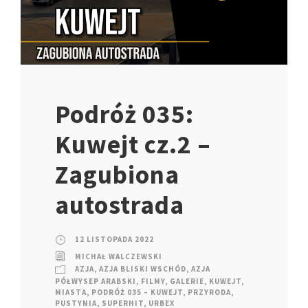
Podróż 035:
Kuwejt cz.2 –
Zagubiona
autostrada
12 LISTOPADA 2022
MICHAŁ WALCZEWSKI
AZJA
,
AZJA BLISKI WSCHÓD
,
AZJA
PÓŁWYSEP ARABSKI
,
FILMY
,
GALERIE
,
KUWEJT
,
MIASTA
,
PODRÓŻ 035 – KUWEJT
,
PRZYRODA
,
PUSTYNIA
,
SUPERHIT
,
URBEX