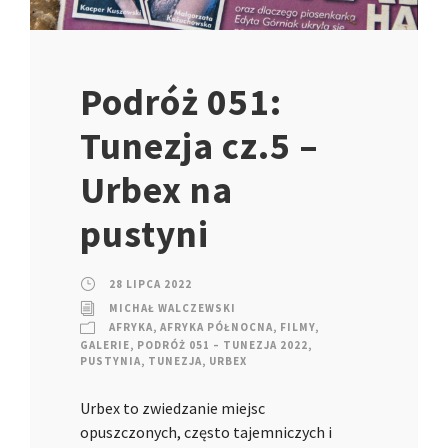
Podróż 051:
Tunezja cz.5 –
Urbex na
pustyni
28 LIPCA 2022
MICHAŁ WALCZEWSKI
AFRYKA
,
AFRYKA PÓŁNOCNA
,
FILMY
,
GALERIE
,
PODRÓŻ 051 – TUNEZJA 2022
,
PUSTYNIA
,
TUNEZJA
,
URBEX
Urbex to zwiedzanie miejsc
opuszczonych, często tajemniczych i