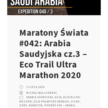
Maratony Świata
#042: Arabia
Saudyjska cz.3 –
Eco Trail Ultra
Marathon 2020
2 LIPCA 2020
MICHAŁ WALCZEWSKI
ARABIA SAUDYJSKA
,
AZJA
,
AZJA BLISKI
WSCHÓD
,
AZJA PÓŁWYSEP ARABSKI
,
FILMY
,
GÓRY
,
MARATON
,
PODRÓŻ 040 – ARABIA