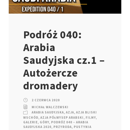
Podróż 040:
Arabia
Saudyjska cz.1 –
Autożercze
dromadery
2 CZERWCA 2020
MICHAŁ WALCZEWSKI
ARABIA SAUDYJSKA
,
AZJA
,
AZJA BLISKI
WSCHÓD
,
AZJA PÓŁWYSEP ARABSKI
,
FILMY
,
GALERIE
,
GÓRY
,
PODRÓŻ 040 – ARABIA
SAUDYJSKA 2020
,
PRZYRODA
,
PUSTYNIA