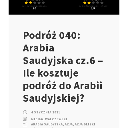
Podróż 040:
Arabia
Saudyjska cz.6 –
Ile kosztuje
podróż do Arabii
Saudyjskiej?
4 STYCZNIA 2021
MICHAŁ WALCZEWSKI
ARABIA SAUDYJSKA
,
AZJA
,
AZJA BLISKI