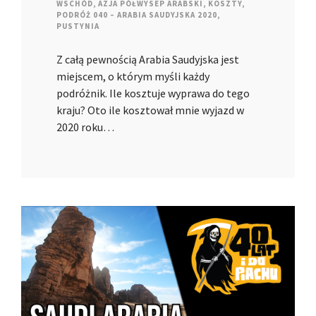
WSCHÓD
,
AZJA PÓŁWYSEP ARABSKI
,
KOSZTY
,
PODRÓŻ 040 – ARABIA SAUDYJSKA 2020
,
PUSTYNIA
Z całą pewnością Arabia Saudyjska jest
miejscem, o którym myśli każdy
podróżnik. Ile kosztuje wyprawa do tego
kraju? Oto ile kosztował mnie wyjazd w
2020 roku…