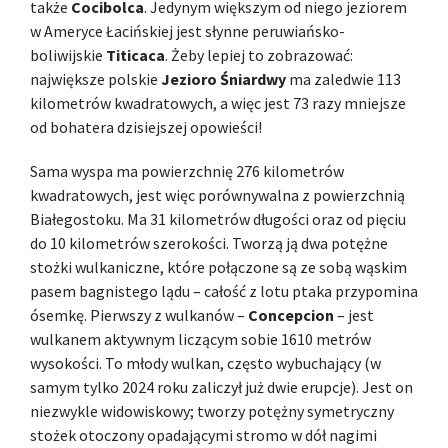
także
Cocibolca
. Jedynym większym od niego jeziorem
w Ameryce Łacińskiej jest słynne peruwiańsko-
boliwijskie
Titicaca
. Żeby lepiej to zobrazować:
największe polskie
Jezioro Śniardwy
ma zaledwie 113
kilometrów kwadratowych, a więc jest 73 razy mniejsze
od bohatera dzisiejszej opowieści!
Sama wyspa ma powierzchnię 276 kilometrów
kwadratowych, jest więc porównywalna z powierzchnią
Białegostoku. Ma 31 kilometrów długości oraz od pięciu
do 10 kilometrów szerokości. Tworzą ją dwa potężne
stożki wulkaniczne, które połączone są ze sobą wąskim
pasem bagnistego lądu – całość z lotu ptaka przypomina
ósemkę. Pierwszy z wulkanów –
Concepcion
– jest
wulkanem aktywnym liczącym sobie 1610 metrów
wysokości. To młody wulkan, często wybuchający (w
samym tylko 2024 roku zaliczył już dwie erupcje). Jest on
niezwykle widowiskowy; tworzy potężny symetryczny
stożek otoczony opadającymi stromo w dół nagimi