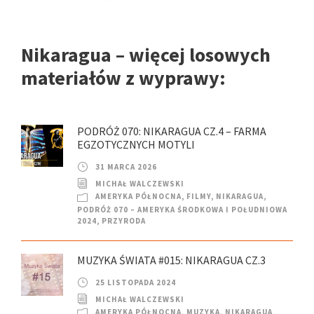
Nikaragua – więcej losowych
materiałów z wyprawy:
PODRÓŻ 070: NIKARAGUA CZ.4 – FARMA
EGZOTYCZNYCH MOTYLI
31 MARCA 2026
MICHAŁ WALCZEWSKI
AMERYKA PÓŁNOCNA
,
FILMY
,
NIKARAGUA
,
PODRÓŻ 070 – AMERYKA ŚRODKOWA I POŁUDNIOWA
2024
,
PRZYRODA
MUZYKA ŚWIATA #015: NIKARAGUA CZ.3
25 LISTOPADA 2024
MICHAŁ WALCZEWSKI
AMERYKA PÓŁNOCNA
,
MUZYKA
,
NIKARAGUA
,