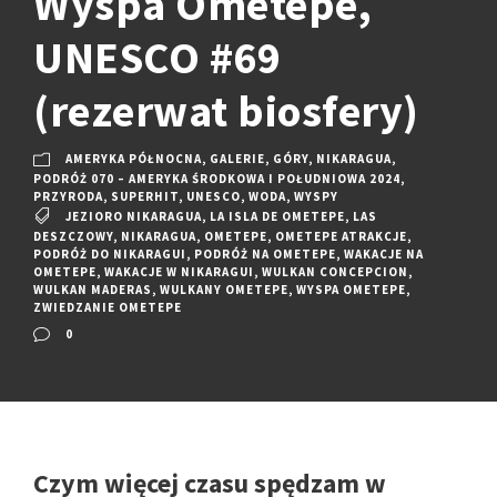
Wyspa Ometepe,
UNESCO #69
(rezerwat biosfery)
AMERYKA PÓŁNOCNA
,
GALERIE
,
GÓRY
,
NIKARAGUA
,
PODRÓŻ 070 – AMERYKA ŚRODKOWA I POŁUDNIOWA 2024
,
PRZYRODA
,
SUPERHIT
,
UNESCO
,
WODA
,
WYSPY
JEZIORO NIKARAGUA
,
LA ISLA DE OMETEPE
,
LAS
DESZCZOWY
,
NIKARAGUA
,
OMETEPE
,
OMETEPE ATRAKCJE
,
PODRÓŻ DO NIKARAGUI
,
PODRÓŻ NA OMETEPE
,
WAKACJE NA
OMETEPE
,
WAKACJE W NIKARAGUI
,
WULKAN CONCEPCION
,
WULKAN MADERAS
,
WULKANY OMETEPE
,
WYSPA OMETEPE
,
ZWIEDZANIE OMETEPE
0
Czym więcej czasu spędzam w