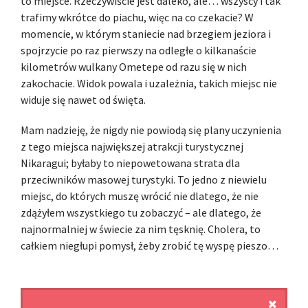
to miejsce. Rzeczywiście jest daleko, ale… wszyscy i tak
trafimy wkrótce do piachu, więc na co czekacie? W
momencie, w którym staniecie nad brzegiem jeziora i
spojrzycie po raz pierwszy na odległe o kilkanaście
kilometrów wulkany Ometepe od razu się w nich
zakochacie. Widok powala i uzależnia, takich miejsc nie
widuje się nawet od święta.
Mam nadzieję, że nigdy nie powiodą się plany uczynienia
z tego miejsca największej atrakcji turystycznej
Nikaragui; byłaby to niepowetowana strata dla
przeciwników masowej turystyki. To jedno z niewielu
miejsc, do których muszę wrócić nie dlatego, że nie
zdążyłem wszystkiego tu zobaczyć – ale dlatego, że
najnormalniej w świecie za nim tęsknię. Cholera, to
całkiem niegłupi pomysł, żeby zrobić tę wyspę pieszo…