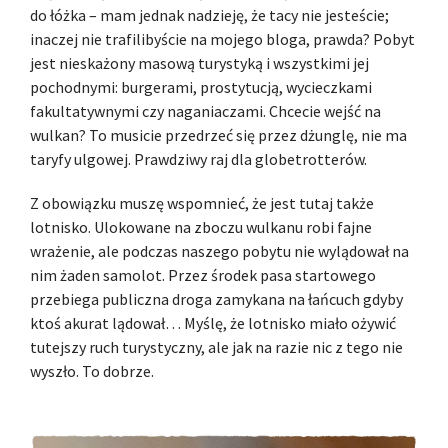
do łóżka – mam jednak nadzieję, że tacy nie jesteście;
inaczej nie trafilibyście na mojego bloga, prawda? Pobyt
jest nieskażony masową turystyką i wszystkimi jej
pochodnymi: burgerami, prostytucją, wycieczkami
fakultatywnymi czy naganiaczami. Chcecie wejść na
wulkan? To musicie przedrzeć się przez dżunglę, nie ma
taryfy ulgowej. Prawdziwy raj dla globetrotterów.
Z obowiązku muszę wspomnieć, że jest tutaj także
lotnisko. Ulokowane na zboczu wulkanu robi fajne
wrażenie, ale podczas naszego pobytu nie wylądował na
nim żaden samolot. Przez środek pasa startowego
przebiega publiczna droga zamykana na łańcuch gdyby
ktoś akurat lądował… Myślę, że lotnisko miało ożywić
tutejszy ruch turystyczny, ale jak na razie nic z tego nie
wyszło. To dobrze.