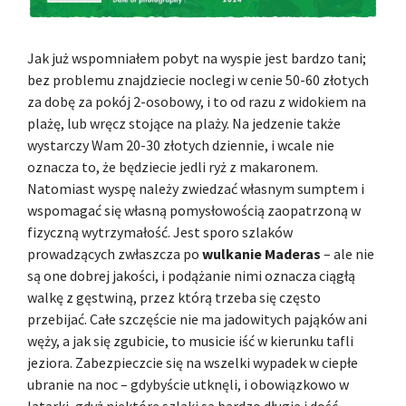
Jak już wspomniałem pobyt na wyspie jest bardzo tani;
bez problemu znajdziecie noclegi w cenie 50-60 złotych
za dobę za pokój 2-osobowy, i to od razu z widokiem na
plażę, lub wręcz stojące na plaży. Na jedzenie także
wystarczy Wam 20-30 złotych dziennie, i wcale nie
oznacza to, że będziecie jedli ryż z makaronem.
Natomiast wyspę należy zwiedzać własnym sumptem i
wspomagać się własną pomysłowością zaopatrzoną w
fizyczną wytrzymałość. Jest sporo szlaków
prowadzących zwłaszcza po
wulkanie
Maderas
– ale nie
są one dobrej jakości, i podążanie nimi oznacza ciągłą
walkę z gęstwiną, przez którą trzeba się często
przebijać. Całe szczęście nie ma jadowitych pająków ani
węży, a jak się zgubicie, to musicie iść w kierunku tafli
jeziora. Zabezpieczcie się na wszelki wypadek w ciepłe
ubranie na noc – gdybyście utknęli, i obowiązkowo w