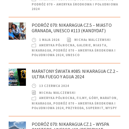
PODRÓŻ 070 – AMERYKA ŚRODKOWA I POŁUDNIOWA
2024
PODRÓŻ 070: NIKARAGUA CZ.5 – MIASTO
GRANADA, UNESCO #113 (KANDYDAT)
1 MAJA 2026
MICHAŁ WALCZEWSKI
AMERYKA PÓŁNOCNA
,
GALERIE
,
MIASTA
,
NIKARAGUA
,
PODRÓŻ 070 – AMERYKA ŚRODKOWA I
POŁUDNIOWA 2024
,
UNESCO
MARATONY ŚWIATA #085: NIKARAGUA CZ.2 –
ULTRA FUEGO Y AGUA 2024
13 CZERWCA 2024
MICHAŁ WALCZEWSKI
AMERYKA PÓŁNOCNA
,
FILMY
,
GÓRY
,
MARATON
,
NIKARAGUA
,
PODRÓŻ 070 – AMERYKA ŚRODKOWA I
POŁUDNIOWA 2024
,
PRZYRODA
,
SUPERHIT
,
WYSPY
PODRÓŻ 070: NIKARAGUA CZ.1 – WYSPA