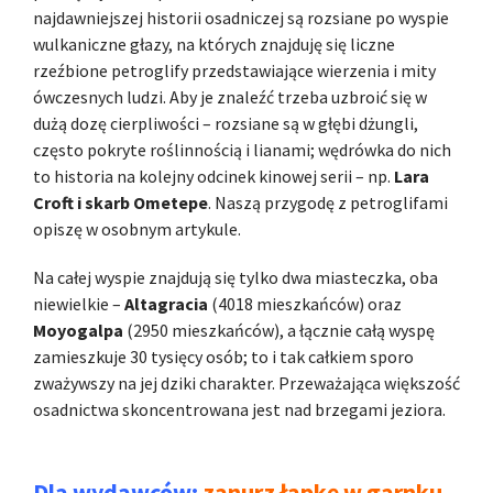
najdawniejszej historii osadniczej są rozsiane po wyspie
wulkaniczne głazy, na których znajduję się liczne
rzeźbione petroglify przedstawiające wierzenia i mity
ówczesnych ludzi. Aby je znaleźć trzeba uzbroić się w
dużą dozę cierpliwości – rozsiane są w głębi dżungli,
często pokryte roślinnością i lianami; wędrówka do nich
to historia na kolejny odcinek kinowej serii – np.
Lara
Croft i skarb Ometepe
. Naszą przygodę z petroglifami
opiszę w osobnym artykule.
Na całej wyspie znajdują się tylko dwa miasteczka, oba
niewielkie –
Altagracia
(4018 mieszkańców) oraz
Moyogalpa
(2950 mieszkańców), a łącznie całą wyspę
zamieszkuje 30 tysięcy osób; to i tak całkiem sporo
zważywszy na jej dziki charakter. Przeważająca większość
osadnictwa skoncentrowana jest nad brzegami jeziora.
Dla wydawców:
zanurz łapkę w garnku