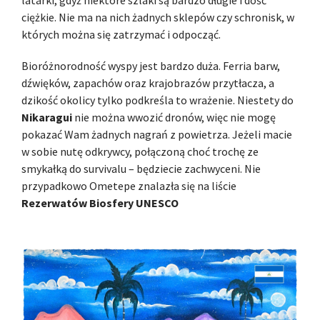
latarki, gdyż niektóre szlaki są bardzo długie i dość
ciężkie. Nie ma na nich żadnych sklepów czy schronisk, w
których można się zatrzymać i odpocząć.
Bioróżnorodność wyspy jest bardzo duża. Ferria barw,
dźwięków, zapachów oraz krajobrazów przytłacza, a
dzikość okolicy tylko podkreśla to wrażenie. Niestety do
Nikaragui
nie można wwozić dronów, więc nie mogę
pokazać Wam żadnych nagrań z powietrza. Jeżeli macie
w sobie nutę odkrywcy, połączoną choć trochę ze
smykałką do survivalu – będziecie zachwyceni. Nie
przypadkowo Ometepe znalazła się na liście
Rezerwatów Biosfery UNESCO