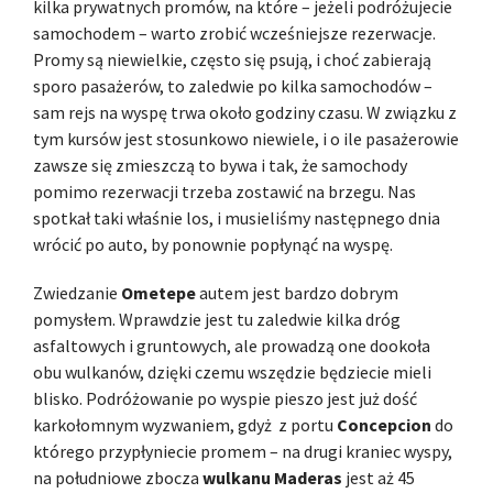
kilka prywatnych promów, na które – jeżeli podróżujecie
samochodem – warto zrobić wcześniejsze rezerwacje.
Promy są niewielkie, często się psują, i choć zabierają
sporo pasażerów, to zaledwie po kilka samochodów –
sam rejs na wyspę trwa około godziny czasu. W związku z
tym kursów jest stosunkowo niewiele, i o ile pasażerowie
zawsze się zmieszczą to bywa i tak, że samochody
pomimo rezerwacji trzeba zostawić na brzegu. Nas
spotkał taki właśnie los, i musieliśmy następnego dnia
wrócić po auto, by ponownie popłynąć na wyspę.
Zwiedzanie
Ometepe
autem jest bardzo dobrym
pomysłem. Wprawdzie jest tu zaledwie kilka dróg
asfaltowych i gruntowych, ale prowadzą one dookoła
obu wulkanów, dzięki czemu wszędzie będziecie mieli
blisko. Podróżowanie po wyspie pieszo jest już dość
karkołomnym wyzwaniem, gdyż z portu
Concepcion
do
którego przypłyniecie promem – na drugi kraniec wyspy,
na południowe zbocza
wulkanu Maderas
jest aż 45