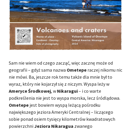
Sam nie wiem od czego zacząć, więc zacznę może od
geografii – gdyż sama nazwa
Ometepe
raczej nikomu nic
nie mówi. Ba, jeszcze rok temu także dla mnie był to
wyraz, który nie kojarzył się z niczym. Wyspa leży w
Ameryce Środkowej
, w
Nikaragui
– i co warte
podkreślenia nie jest to wyspa morska, lecz śródlądowa.
Ometepe
jest bowiem wyspą leżącą pośrodku
największego jeziora Ameryki Centralnej – liczącego
sobie ponad osiem tysięcy kilometrów kwadratowych
powierzchni
Jeziora Nikaragua
zwanego