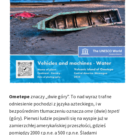
Ometepe
znaczy „dwie góry”. To nad wyraz trafne
odniesienie pochodzi z języka azteckiego, i w
bezpośrednim tłumaczeniu oznacza
ome
(dwie)
tepetl
(góry)
.
Pierwsi ludzie pojawili się na wyspie już w
zamierzchłej amerykańskiej przeszłości, gdzieś
pomiędzy 2000 r.p.n.e. a 500 r.p.n.e. Śladami