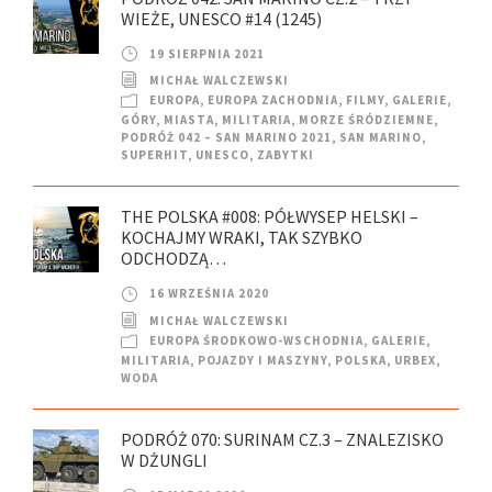
WIEŻE, UNESCO #14 (1245)
19 SIERPNIA 2021
MICHAŁ WALCZEWSKI
EUROPA
,
EUROPA ZACHODNIA
,
FILMY
,
GALERIE
,
GÓRY
,
MIASTA
,
MILITARIA
,
MORZE ŚRÓDZIEMNE
,
PODRÓŻ 042 – SAN MARINO 2021
,
SAN MARINO
,
SUPERHIT
,
UNESCO
,
ZABYTKI
THE POLSKA #008: PÓŁWYSEP HELSKI –
KOCHAJMY WRAKI, TAK SZYBKO
ODCHODZĄ…
16 WRZEŚNIA 2020
MICHAŁ WALCZEWSKI
EUROPA ŚRODKOWO-WSCHODNIA
,
GALERIE
,
MILITARIA
,
POJAZDY I MASZYNY
,
POLSKA
,
URBEX
,
WODA
PODRÓŻ 070: SURINAM CZ.3 – ZNALEZISKO
W DŻUNGLI