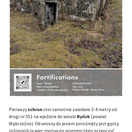
Pierwszy
schron
stoi samotnie zaledwie 3-4 metry od
drogi nr 551 na wjeździe do wioski
Ryńsk
(powiat
Wąbrzeźno). Od wiosny do jesieni porośnięty jest gęstą
roślinnością więc można go pomimo tego przeoczyć.