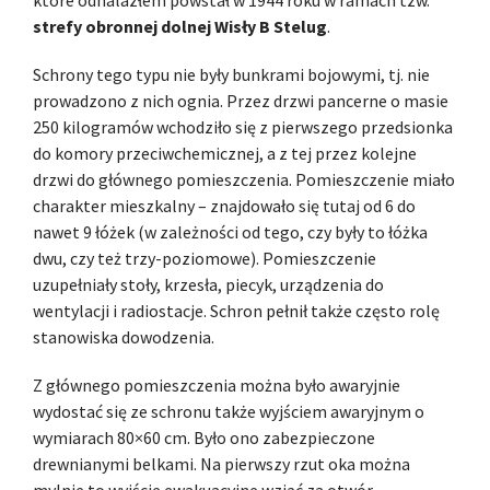
strefy obronnej dolnej Wisły B Stelug
.
Schrony tego typu nie były bunkrami bojowymi, tj. nie
prowadzono z nich ognia. Przez drzwi pancerne o masie
250 kilogramów wchodziło się z pierwszego przedsionka
do komory przeciwchemicznej, a z tej przez kolejne
drzwi do głównego pomieszczenia. Pomieszczenie miało
charakter mieszkalny – znajdowało się tutaj od 6 do
nawet 9 łóżek (w zależności od tego, czy były to łóżka
dwu, czy też trzy-poziomowe). Pomieszczenie
uzupełniały stoły, krzesła, piecyk, urządzenia do
wentylacji i radiostacje. Schron pełnił także często rolę
stanowiska dowodzenia.
Z głównego pomieszczenia można było awaryjnie
wydostać się ze schronu także wyjściem awaryjnym o
wymiarach 80×60 cm. Było ono zabezpieczone
drewnianymi belkami. Na pierwszy rzut oka można
mylnie to wyjście ewakuacyjne wziąć za otwór