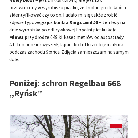
przewrócony w wyrobisku piasku, że trudno go do końca
zidentyfikować czy to on. I udało mi się także zrobić
zdjęcie typowego już bunkra
Ringstand 58
– ten leży na
dnie wyrobiska po odkrywkowej kopalni piasku koło
Mlewa
przy drodze 649 kilkaset metrów od autostrady
A1. Ten bunkier wyszedł fajnie, bo fotki zrobiłem akurat
podczas zachodu Słońca. Zdjęcia zamieszczam na samym
dole.
Poniżej:
schron Regelbau 668
„Ryńsk”