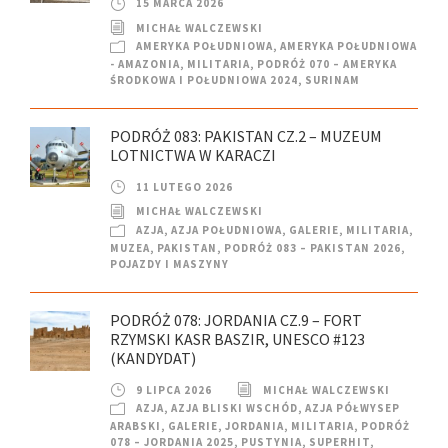
15 MARCA 2026
MICHAŁ WALCZEWSKI
AMERYKA POŁUDNIOWA
,
AMERYKA POŁUDNIOWA
- AMAZONIA
,
MILITARIA
,
PODRÓŻ 070 – AMERYKA
ŚRODKOWA I POŁUDNIOWA 2024
,
SURINAM
PODRÓŻ 083: PAKISTAN CZ.2 – MUZEUM
LOTNICTWA W KARACZI
11 LUTEGO 2026
MICHAŁ WALCZEWSKI
AZJA
,
AZJA POŁUDNIOWA
,
GALERIE
,
MILITARIA
,
MUZEA
,
PAKISTAN
,
PODRÓŻ 083 – PAKISTAN 2026
,
POJAZDY I MASZYNY
PODRÓŻ 078: JORDANIA CZ.9 – FORT
RZYMSKI KASR BASZIR, UNESCO #123
(KANDYDAT)
9 LIPCA 2026
MICHAŁ WALCZEWSKI
AZJA
,
AZJA BLISKI WSCHÓD
,
AZJA PÓŁWYSEP
ARABSKI
,
GALERIE
,
JORDANIA
,
MILITARIA
,
PODRÓŻ
078 – JORDANIA 2025
,
PUSTYNIA
,
SUPERHIT
,