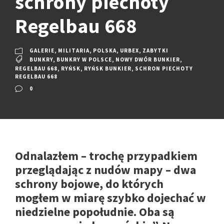
schrony piechoty
Regelbau 668
GALERIE
,
MILITARIA
,
POLSKA
,
URBEX
,
ZABYTKI
BUNKRY
,
BUNKRY W POLSCE
,
NOWY DWÓR BUNKIER
,
REGELBAU 668
,
RYŃSK
,
RYŃSK BUNKIER
,
SCHRON PIECHOTY
REGELBAU 668
0
Odnalazłem – trochę przypadkiem
przeglądając z nudów mapy – dwa
schrony bojowe, do których
mogłem w miarę szybko dojechać w
niedzielne popołudnie. Oba są