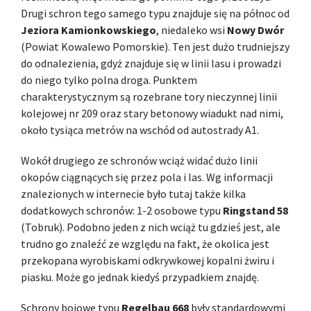
Drugi schron tego samego typu znajduje się na północ od
Jeziora Kamionkowskiego
, niedaleko wsi
Nowy Dwór
(Powiat Kowalewo Pomorskie). Ten jest dużo trudniejszy
do odnalezienia, gdyż znajduje się w linii lasu i prowadzi
do niego tylko polna droga. Punktem
charakterystycznym są rozebrane tory nieczynnej linii
kolejowej nr 209 oraz stary betonowy wiadukt nad nimi,
około tysiąca metrów na wschód od autostrady A1.
Wokół drugiego ze schronów wciąż widać dużo linii
okopów ciągnących się przez pola i las. Wg informacji
znalezionych w internecie było tutaj także kilka
dodatkowych schronów: 1-2 osobowe typu
Ringstand 58
(Tobruk). Podobno jeden z nich wciąż tu gdzieś jest, ale
trudno go znaleźć ze względu na fakt, że okolica jest
przekopana wyrobiskami odkrywkowej kopalni żwiru i
piasku. Może go jednak kiedyś przypadkiem znajdę.
Schrony bojowe typu
Regelbau 668
były standardowymi