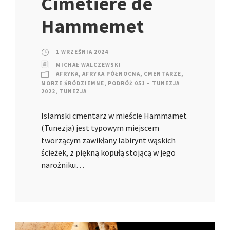
Cimetière de
Hammemet
1 WRZEŚNIA 2024
MICHAŁ WALCZEWSKI
AFRYKA
,
AFRYKA PÓŁNOCNA
,
CMENTARZE
,
MORZE ŚRÓDZIEMNE
,
PODRÓŻ 051 – TUNEZJA
2022
,
TUNEZJA
Islamski cmentarz w mieście Hammamet
(Tunezja) jest typowym miejscem
tworzącym zawikłany labirynt wąskich
ścieżek, z piękną kopułą stojącą w jego
narożniku…