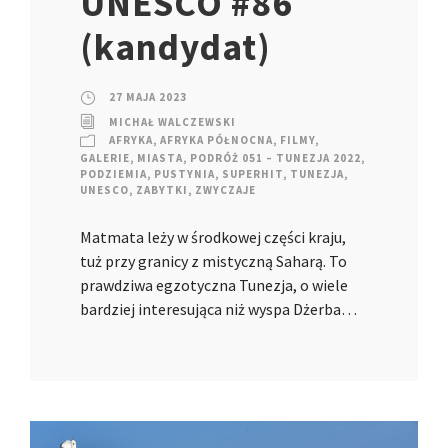
UNESCO #86
(kandydat)
27 MAJA 2023
MICHAŁ WALCZEWSKI
AFRYKA
,
AFRYKA PÓŁNOCNA
,
FILMY
,
GALERIE
,
MIASTA
,
PODRÓŻ 051 – TUNEZJA 2022
,
PODZIEMIA
,
PUSTYNIA
,
SUPERHIT
,
TUNEZJA
,
UNESCO
,
ZABYTKI
,
ZWYCZAJE
Matmata leży w środkowej części kraju,
tuż przy granicy z mistyczną Saharą. To
prawdziwa egzotyczna Tunezja, o wiele
bardziej interesująca niż wyspa Dżerba…