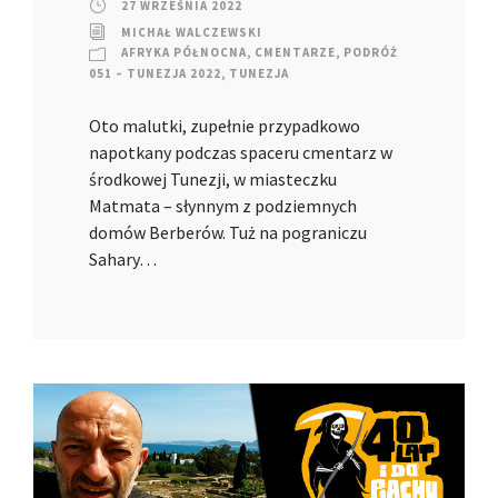
27 WRZEŚNIA 2022
MICHAŁ WALCZEWSKI
AFRYKA PÓŁNOCNA
,
CMENTARZE
,
PODRÓŻ
051 – TUNEZJA 2022
,
TUNEZJA
Oto malutki, zupełnie przypadkowo
napotkany podczas spaceru cmentarz w
środkowej Tunezji, w miasteczku
Matmata – słynnym z podziemnych
domów Berberów. Tuż na pograniczu
Sahary…