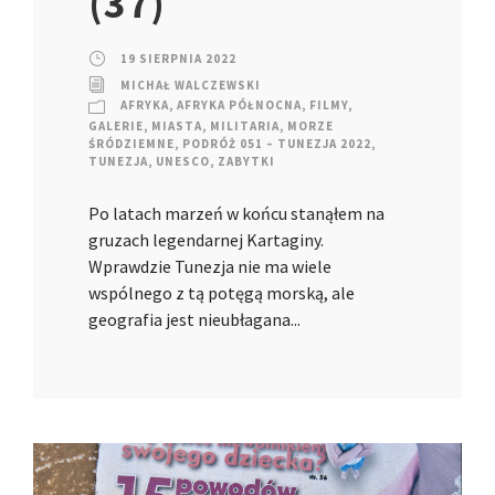
(37)
19 SIERPNIA 2022
MICHAŁ WALCZEWSKI
AFRYKA
,
AFRYKA PÓŁNOCNA
,
FILMY
,
GALERIE
,
MIASTA
,
MILITARIA
,
MORZE
ŚRÓDZIEMNE
,
PODRÓŻ 051 – TUNEZJA 2022
,
TUNEZJA
,
UNESCO
,
ZABYTKI
Po latach marzeń w końcu stanąłem na
gruzach legendarnej Kartaginy.
Wprawdzie Tunezja nie ma wiele
wspólnego z tą potęgą morską, ale
geografia jest nieubłagana...