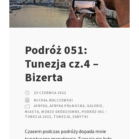
Podróż 051:
Tunezja cz.4 –
Bizerta
23 CZERWCA 2022
MICHAŁ WALCZEWSKI
AFRYKA
,
AFRYKA PÓŁNOCNA
,
GALERIE
,
MIASTA
,
MORZE ŚRÓDZIEMNE
,
PODRÓŻ 051 –
TUNEZJA 2022
,
TUNEZJA
,
ZABYTKI
Czasem podczas podróży dopada mnie
turystyczne marudzenie. Tunezja nie była