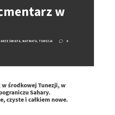
 cmentarz w
ARZE ŚWIATA
,
MATMATA
,
TUNEZJA
0
 w środkowej Tunezji, w
ograniczu Sahary.
, czyste i całkiem nowe.