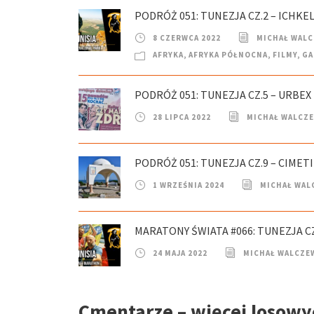
PODRÓŻ 051: TUNEZJA CZ.2 – ICHKEL
8 CZERWCA 2022
MICHAŁ WAL
AFRYKA
,
AFRYKA PÓŁNOCNA
,
FILMY
,
GA
PODRÓŻ 051: TUNEZJA CZ.5 – URBEX
28 LIPCA 2022
MICHAŁ WALCZ
PODRÓŻ 051: TUNEZJA CZ.9 – CIME
1 WRZEŚNIA 2024
MICHAŁ WAL
MARATONY ŚWIATA #066: TUNEZJA C
24 MAJA 2022
MICHAŁ WALCZE
Cmentarze – więcej losowyc