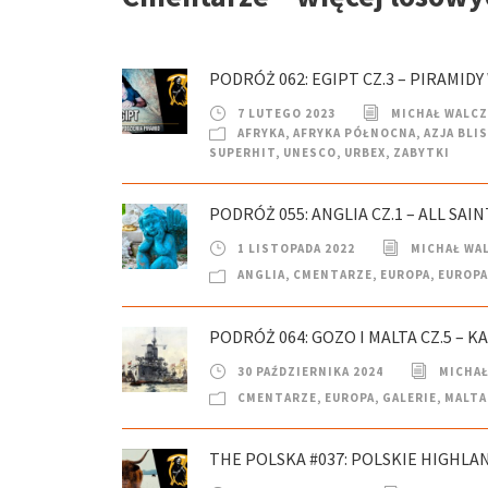
PODRÓŻ 062: EGIPT CZ.3 – PIRAMIDY
7 LUTEGO 2023
MICHAŁ WALC
AFRYKA
,
AFRYKA PÓŁNOCNA
,
AZJA BLI
SUPERHIT
,
UNESCO
,
URBEX
,
ZABYTKI
PODRÓŻ 055: ANGLIA CZ.1 – ALL SAI
1 LISTOPADA 2022
MICHAŁ WA
ANGLIA
,
CMENTARZE
,
EUROPA
,
EUROPA
PODRÓŻ 064: GOZO I MALTA CZ.5 – 
30 PAŹDZIERNIKA 2024
MICHAŁ
CMENTARZE
,
EUROPA
,
GALERIE
,
MALTA
THE POLSKA #037: POLSKIE HIGHLA