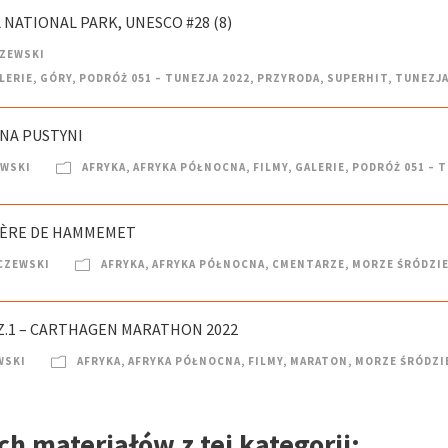
 NATIONAL PARK, UNESCO #28 (8)
CZEWSKI
LERIE
,
GÓRY
,
PODRÓŻ 051 – TUNEZJA 2022
,
PRZYRODA
,
SUPERHIT
,
TUNEZJ
 NA PUSTYNI
EWSKI
AFRYKA
,
AFRYKA PÓŁNOCNA
,
FILMY
,
GALERIE
,
PODRÓŻ 051 – T
TIÈRE DE HAMMEMET
CZEWSKI
AFRYKA
,
AFRYKA PÓŁNOCNA
,
CMENTARZE
,
MORZE ŚRÓDZI
Z.1 – CARTHAGEN MARATHON 2022
WSKI
AFRYKA
,
AFRYKA PÓŁNOCNA
,
FILMY
,
MARATON
,
MORZE ŚRÓDZI
h materiałów z tej kategorii: