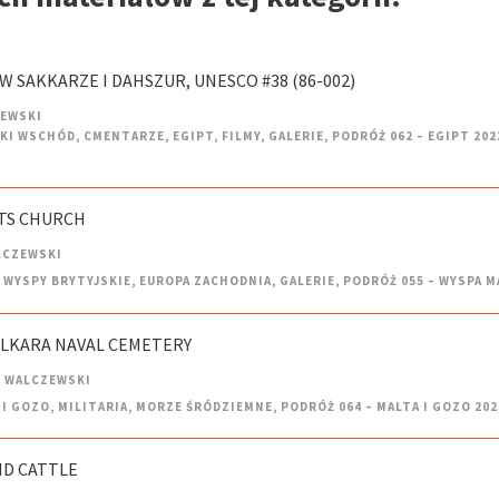
 W SAKKARZE I DAHSZUR, UNESCO #38 (86-002)
ZEWSKI
SKI WSCHÓD
,
CMENTARZE
,
EGIPT
,
FILMY
,
GALERIE
,
PODRÓŻ 062 – EGIPT 202
NTS CHURCH
LCZEWSKI
 WYSPY BRYTYJSKIE
,
EUROPA ZACHODNIA
,
GALERIE
,
PODRÓŻ 055 – WYSPA M
KALKARA NAVAL CEMETERY
 WALCZEWSKI
 I GOZO
,
MILITARIA
,
MORZE ŚRÓDZIEMNE
,
PODRÓŻ 064 – MALTA I GOZO 202
ND CATTLE