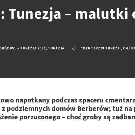
: Tunezja – malutki
DRÓŻ 051 – TUNEZJA 2022
,
TUNEZJA
CMENTARZ W TUNEZJI
,
CMENT
kowo napotkany podczas spaceru cmentarz
 z podziemnych domów Berberów; tuż na p
żenie porzuconego – choć groby są zadbane