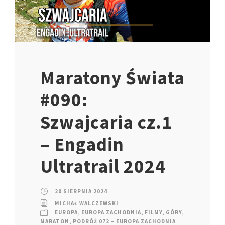
Maratony Świata
#090:
Szwajcaria cz.1
– Engadin
Ultratrail 2024
20 SIERPNIA 2024
MICHAŁ WALCZEWSKI
EUROPA
,
EUROPA ZACHODNIA
,
FILMY
,
GÓRY
,
MARATON
,
PODRÓŻ 072 – EUROPA ZACHODNIA