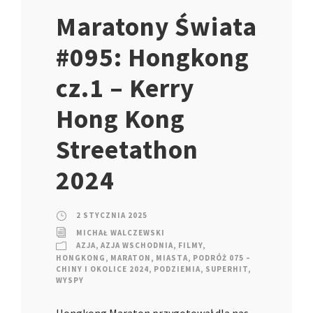
Maratony Świata
#095: Hongkong
cz.1 – Kerry
Hong Kong
Streetathon
2024
2 STYCZNIA 2025
MICHAŁ WALCZEWSKI
AZJA
,
AZJA WSCHODNIA
,
FILMY
,
HONGKONG
,
MARATON
,
MIASTA
,
PODRÓŻ 075 –
CHINY I OKOLICE 2024
,
PODZIEMIA
,
SUPERHIT
,
WYSPY