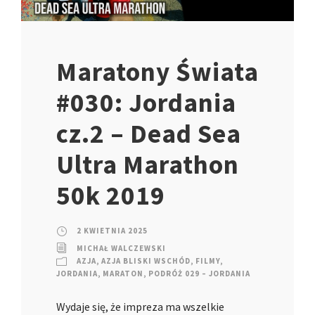
Maratony Świata
#030: Jordania
cz.2 – Dead Sea
Ultra Marathon
50k 2019
2 KWIETNIA 2025
MICHAŁ WALCZEWSKI
AZJA
,
AZJA BLISKI WSCHÓD
,
FILMY
,
JORDANIA
,
MARATON
,
PODRÓŻ 029 – JORDANIA
Wydaje się, że impreza ma wszelkie