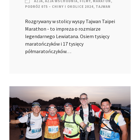
AZJA
,
AZJA WSCHODNIA
,
FILMY
,
MARATON
,
PODRÓŻ 075 – CHINY I OKOLICE 2024
,
TAJWAN
Rozgrywany w stolicy wyspy Tajwan Taipei
Marathon - to impreza o rozmiarze
legendarnego Lewiatana. Osiem tysięcy
maratończyków i 17 tysięcy
półmaratończyków…