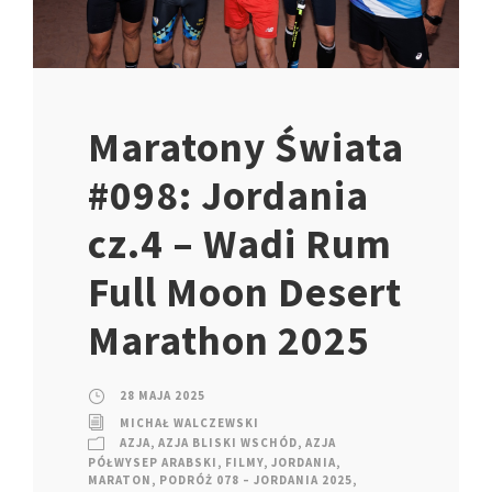
Maratony Świata
#098: Jordania
cz.4 – Wadi Rum
Full Moon Desert
Marathon 2025
28 MAJA 2025
MICHAŁ WALCZEWSKI
AZJA
,
AZJA BLISKI WSCHÓD
,
AZJA
PÓŁWYSEP ARABSKI
,
FILMY
,
JORDANIA
,
MARATON
,
PODRÓŻ 078 – JORDANIA 2025
,