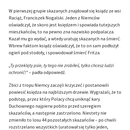
W pierwszej grupie skazanych znajdował się ksiądz ze wsi
Raciąż, Franciszek Nogalski. Jeden z Niemców
oświadczył, że skoro jest księdzem i spowiada tutejszych
mieszkańców, to na pewno zna nazwisko podpalacza.
Kazał mu go wydać, a wtedy uratuję skazanych na śmierć.
Wbrew faktom ksiądz oświadczył, że to on sam podłożył
ogień pod stodoły, i spowodował śmierć Fritza.
„Ty przeklęty psie, ty tego nie zrobiłeś, tylko chcesz ludzi
ochronić!”
– padła odpowiedź.
Zbici z tropu Niemcy zaczęli krzyczeć i postanowili
powiesić księdza na najbliższym drzewie. Wygrażali, że to
podstęp, przez który Polacy chcą uniknąć kary.
Duchownego najpierw pobito przed szeregiem
skazańców, a następnie zastrzelono. Niestety nie
zmieniło to losu 44 pozostałych skazańców – po chwili
rozstrzelano wszystkich (uratował się tylko jeden,