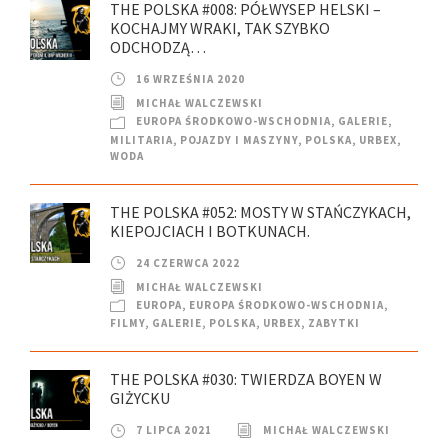
THE POLSKA #008: PÓŁWYSEP HELSKI –
KOCHAJMY WRAKI, TAK SZYBKO
ODCHODZĄ…
16 WRZEŚNIA 2020
MICHAŁ WALCZEWSKI
EUROPA ŚRODKOWO-WSCHODNIA
,
GALERIE
,
MILITARIA
,
POJAZDY I MASZYNY
,
POLSKA
,
URBEX
,
WODA
THE POLSKA #052: MOSTY W STAŃCZYKACH,
KIEPOJCIACH I BOTKUNACH.
24 CZERWCA 2022
MICHAŁ WALCZEWSKI
EUROPA
,
EUROPA ŚRODKOWO-WSCHODNIA
,
FILMY
,
GALERIE
,
POLSKA
,
URBEX
,
ZABYTKI
THE POLSKA #030: TWIERDZA BOYEN W
GIŻYCKU
7 LIPCA 2021
MICHAŁ WALCZEWSKI