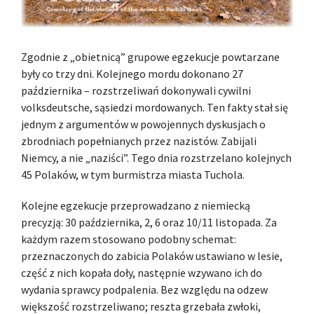
Zgodnie z „obietnicą” grupowe egzekucje powtarzane
były co trzy dni. Kolejnego mordu dokonano 27
października – rozstrzeliwań dokonywali cywilni
volksdeutsche, sąsiedzi mordowanych. Ten fakty stał się
jednym z argumentów w powojennych dyskusjach o
zbrodniach popełnianych przez nazistów. Zabijali
Niemcy, a nie „naziści”. Tego dnia rozstrzelano kolejnych
45 Polaków, w tym burmistrza miasta Tuchola.
Kolejne egzekucje przeprowadzano z niemiecką
precyzją: 30 października, 2, 6 oraz 10/11 listopada. Za
każdym razem stosowano podobny schemat:
przeznaczonych do zabicia Polaków ustawiano w lesie,
część z nich kopała doły, następnie wzywano ich do
wydania sprawcy podpalenia. Bez względu na odzew
większość rozstrzeliwano; reszta grzebała zwłoki,