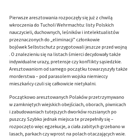
Pierwsze aresztowania rozpoczęły się już z chwilą
wkroczenia do Tucholi Wehrmachtu: listy Polskich
nauczycieli, duchownych, leśników i intelektualistów
przeznaczonych do „eliminacji” członkowie
bojówek Selbstschutz przygotowali jeszcze przed wojną
. O znalezieniu się na listach śmierci decydowały także
indywidualne urazy, pretensje czy konflikty sąsiedzkie.
Aresztowaniom od samego początku towarzyszyły także
morderstwa – pod parasolem wojska niemieccy
mieszkańcy czuli się całkowicie nietykalni.
Początkowo aresztowanych Polaków przetrzymywano
w zamkniętych wiejskich obejściach, oborach, piwnicach
i zabudowaniach tutejszych dworków rozsianych po
puszczy. Szybko jednak miejsca te przepełniły się –
rozpoczęto więc egzekucje, a ciała zabitych grzebano w
lasach, parkach czy wprost na polach otaczających wsie.