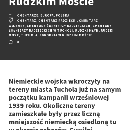
Rudzkim Moście
CMENTARZE
,
EUROPA
,
POLSKA
CMENTARZ
,
CMENTARZ RADZIECKI
,
CMENTARZ
WOJENNY
,
CMENTARZ ŻOŁNIERZY RADZIECKICH
,
CMENTARZ
ŻOŁNIERZY RADZIECKICH W TUCHOLI
,
RUDZKI MŁYN
,
RUDZKI
MOST
,
TUCHOLA
,
ZBRODNIA W RUDZKIM MOŚCIE
0
Niemieckie wojska wkroczyły na
tereny miasta Tuchola już na samym
początku kampanii wrześniowej
1939 roku. Okoliczne tereny
zamieszkałe były przez liczną
mniejszość niemiecką osiedloną tu
w okresie zaborów. Cywilni