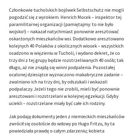
Członkowie tucholskich bojówek Selbstschutz nie mogli
pogodzić się z wyrokiem. Henrich Mocek – inspektor tej
paramilitarnej organizacji (pamiętajmy: to nie było
wojsko!) – nakazał natychmiast ponownie aresztować
oskarżonych mieszkańców wsi. Dodatkowo aresztowano
kolejnych 40 Polaków z okolicznych wiosek – wszystkich
osadzono w więzieniu w Tucholi, i wydano dekret, że co
trzy dni z tej grupy będzie rozstrzeliwanych 40 osób; tak
długo, aż nie znajdą się winni podpalenia. Pozostałej
ocalonej dziesiątce wyznaczono makabryczne zadanie –
zwalniano ich na trzy dni, by odszukali i wskazali
podpalaczy. Jeżeli tego nie zrobili, mieli być ponownie
aresztowani i rozstrzelani w kolejnej egzekucji. Gdyby
uciekli – rozstrzelane miały być całe ich rodziny.
Jak podają dokumenty jeden z niemieckich mieszkańców
zwrócił się osobiście do wdowy po Hugo Fritzu, by ta
powiedziała prawdę o całym zdarzeniu; kobieta