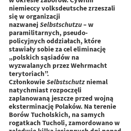
niemieccy volksdeutsche zrzeszali
się w organizacji
nazwanej
Selbstschutzu
– w
paramilitarnych, pseudo-
policyjnych oddziałach, które
stawiały sobie za cel eliminację
„polskich sąsiadów na
wyzwalanych przez Wehrmacht
terytoriach”.
Członkowie
Selbstschutz
niemal
natychmiast rozpoczęli
zaplanowaną jeszcze przed wojną
eksterminację Polaków. Na terenie
Borów Tucholskich, na samych
rogatkach Tucholi, zamordowano w
zaledwie kilka jesiennych dni ponad