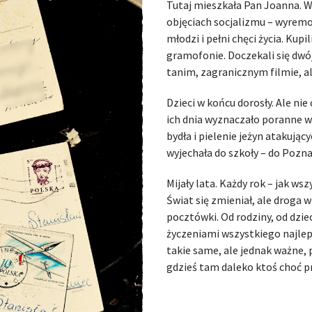
Tutaj mieszkała Pan Joanna. W
objęciach socjalizmu – wyremon
młodzi i pełni chęci życia. Kup
gramofonie. Doczekali się dwójk
tanim, zagranicznym filmie, ale 
Dzieci w końcu dorosły. Ale nie 
ich dnia wyznaczało poranne w
bydła i pielenie jeżyn atakują
wyjechała do szkoły – do Poznani
Mijały lata. Każdy rok – jak ws
Świat się zmieniał, ale droga w
pocztówki. Od rodziny, od dzie
życzeniami wszystkiego najlep
takie same, ale jednak ważne, 
gdzieś tam daleko ktoś choć p