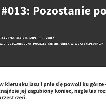
 #013: Pozostanie po
LICYSTYKA
,
RELIGIA
,
SUPERHIT
,
URBEX
JA
,
OPUSZCZONE DOMY
,
POGRZEB
,
ŚMIERĆ
,
URBEX
,
WIEJSKA EKSPLORACJA
 kierunku lasu i pnie się powoli ku górze
ajdzie jej zagubiony koniec, nagle las rozs
przestrzeń.