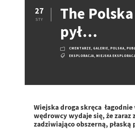
The Polska
27
STY
pył…
CMENTARZE
,
GALERIE
,
POLSKA
,
PUB
EKSPLORACJA
,
MIEJSKA EKSPLORAC
Wiejska droga skręca łagodnie w
wędrowcy wydaje się, że zaraz zn
zadziwiająco obszerną, płaską 