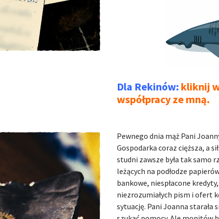
Dla Rekinów:
kliknij 
współpracy ze mną.
Pewnego dnia mąż Pani Joanny zm
Gospodarka coraz cięższa, a si
studni zawsze była tak samo rz
leżących na podłodze papierów
bankowe, niespłacone kredyty,
niezrozumiałych pism i ofert k
sytuację. Pani Joanna starała 
szukać pomocy. Ale monitów był