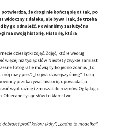
potwierdza, że drogi nie kończą się ot tak, po
t widoczny z daleka, ale bywa i tak, że trzeba
ud by go odnaleźć. Powinniśmy zasłużyć na
gi ma swoją historię. Historię, która
ecie dziesiątki zdjęć. Zdjęć, które według
 więcej niż tysiąc słów. Niestety zwykle zamiast
czesne fotografie mówią tylko jedno zdanie. „To
 mój mały pies”. „To jest dzisiejszy śnieg”. To są
 powinny przekazywać historię: opowiadać ją
wać wyobraźnię i zmuszać do rozmów. Oglądając
ia. Obiecane tysiąc słów to kłamstwo.
e dobrałeś profil koloru skóry”, „Ładna ta modelka”