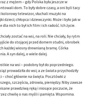
raz z mężem – gdy Polska była jeszcze w
towali dom. To były dobre czasy, a oni byli tacy
ili kolorowy telewizor, słuchali muzyki na
i dzieci; chłopca i dziewczynki. Może i było jak w
dla nich to był ich film i ich radość. Ich życie.
chciały zostać na wsi, na roli. Nie chciały, by rytm
yjście do stojącej przed domem studni, obrobek
cych każdej wiosny drewnianą bramę. Córka
a. A syn dalej, o wiele dalej.
zystkie na wsi – podobny był do poprzedniego.
ciąż prowadziła do wsi; a ze świata przychodziły
ci – choć głównie na święta. Pocztówki z
szego, szczęścia, zdrowia, pieniędzy. Niby zawsze
pisane prawdziwą ręką i niosące poczucie, że
rzez chwilę o nas myśli i pamięta. Wspomina.