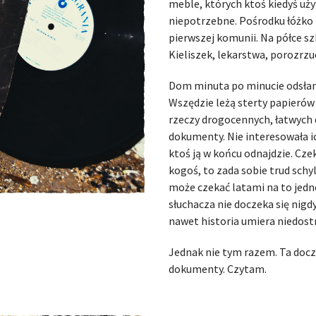
meble, których ktoś kiedyś używ
niepotrzebne. Pośrodku łóżko 
pierwszej komunii. Na półce sz
Kieliszek, lekarstwa, porozrzu
Dom minuta po minucie odsłani
Wszędzie leżą sterty papierów
rzeczy drogocennych, łatwych d
dokumenty. Nie interesowała ich
ktoś ją w końcu odnajdzie. Cze
kogoś, to zada sobie trud schyle
może czekać latami na to jedno
słuchacza nie doczeka się nigd
nawet historia umiera niedost
Jednak nie tym razem. Ta docze
dokumenty. Czytam.