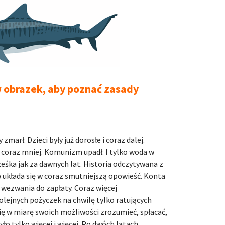
w obrazek, aby poznać zasady
arł. Dzieci były już dorosłe i coraz dalej.
ł coraz mniej. Komunizm upadł. I tylko woda w
eśka jak za dawnych lat. Historia odczytywana z
 układa się w coraz smutniejszą opowieść. Konta
 wezwania do zapłaty. Coraz więcej
olejnych pożyczek na chwilę tylko ratujących
się w miarę swoich możliwości zrozumieć, spłacać,
o tylko więcej i więcej. Po dwóch latach