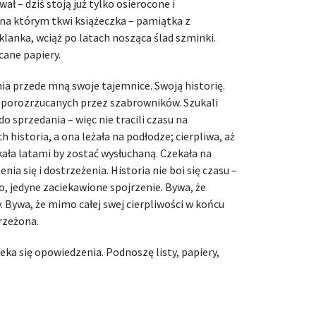
ał – dziś stoją już tylko osierocone i
na którym tkwi książeczka – pamiątka z
klanka, wciąż po latach nosząca ślad szminki.
cane papiery.
a przede mną swoje tajemnice. Swoją historię.
 porozrzucanych przez szabrowników. Szukali
o sprzedania – więc nie tracili czasu na
 historia, a ona leżała na podłodze; cierpliwa, aż
kała latami by zostać wysłuchaną. Czekała na
nia się i dostrzeżenia. Historia nie boi się czasu –
, jedyne zaciekawione spojrzenie. Bywa, że
y. Bywa, że mimo całej swej cierpliwości w końcu
rzeżona.
ka się opowiedzenia. Podnoszę listy, papiery,