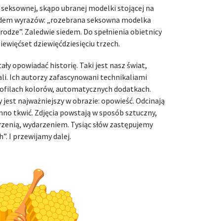
 seksownej, skąpo ubranej modelki stojącej na
iedem wyrazów: „rozebrana seksowna modelka
drodze”. Zaledwie siedem. Do spełnienia obietnicy
ziewięćset dziewięćdziesięciu trzech.
ły opowiadać historię. Taki jest nasz świat,
li. Ich autorzy zafascynowani technikaliami
rofilach kolorów, automatycznych dodatkach.
 jest najważniejszy w obrazie: opowieść. Odcinają
nno tkwić. Zdjęcia powstają w sposób sztuczny,
rzenią, wydarzeniem. Tysiąc słów zastępujemy
. I przewijamy dalej.