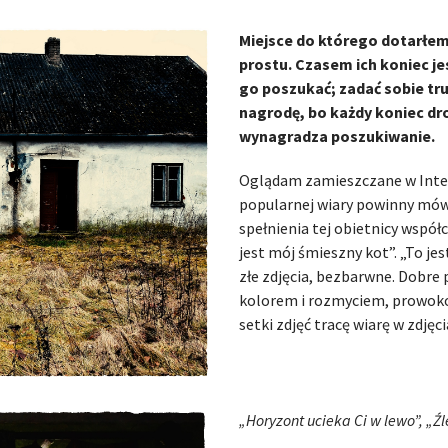
Miejsce do którego dotarłem 
prostu. Czasem ich koniec jes
go poszukać; zadać sobie tr
nagrodę, bo każdy koniec dro
wynagradza poszukiwanie.
Oglądam zamieszczane w Intern
popularnej wiary powinny mówić
spełnienia tej obietnicy współ
jest mój śmieszny kot”. „To jest
złe zdjęcia, bezbarwne. Dobre
kolorem i rozmyciem, prowoko
setki zdjęć tracę wiarę w zdjęc
„Horyzont ucieka Ci w lewo”, „Źl