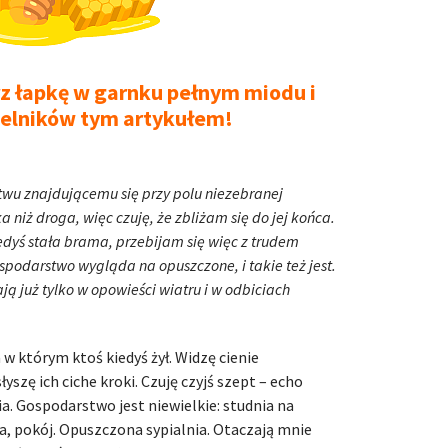
z łapkę w garnku pełnym miodu i
telników tym artykułem!
wu znajdującemu się przy polu niezebranej
a niż droga, więc czuję, że zbliżam się do jej końca.
edyś stała brama, przebijam się więc z trudem
ospodarstwo wygląda na opuszczone, i takie też jest.
wają już tylko w opowieści wiatru i w odbiciach
w którym ktoś kiedyś żył. Widzę cienie
łyszę ich ciche kroki. Czuję czyjś szept – echo
a. Gospodarstwo jest niewielkie: studnia na
a, pokój. Opuszczona sypialnia. Otaczają mnie