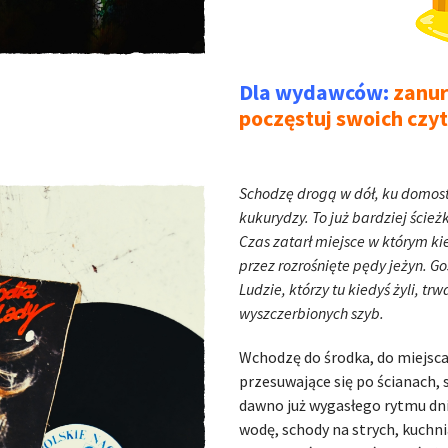
Dla wydawców:
zanur
poczęstuj swoich czy
Schodzę drogą w dół, ku domost
kukurydzy. To już bardziej ścieżk
Czas zatarł miejsce w którym ki
przez rozrośnięte pędy jeżyn. G
Ludzie, którzy tu kiedyś żyli, tr
wyszczerbionych szyb.
Wchodzę do środka, do miejsca 
przesuwające się po ścianach, s
dawno już wygasłego rytmu dni
wodę, schody na strych, kuchni