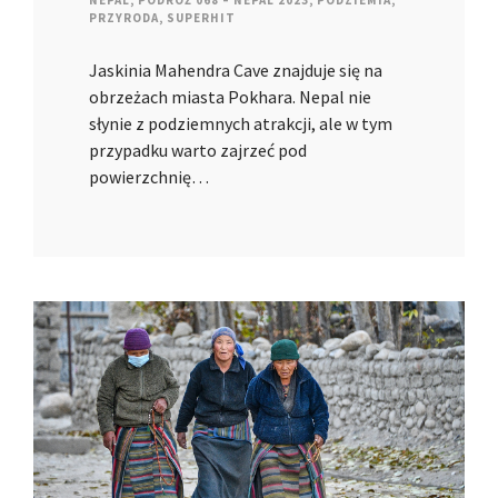
NEPAL
,
PODRÓŻ 068 – NEPAL 2023
,
PODZIEMIA
,
PRZYRODA
,
SUPERHIT
Jaskinia Mahendra Cave znajduje się na
obrzeżach miasta Pokhara. Nepal nie
słynie z podziemnych atrakcji, ale w tym
przypadku warto zajrzeć pod
powierzchnię…