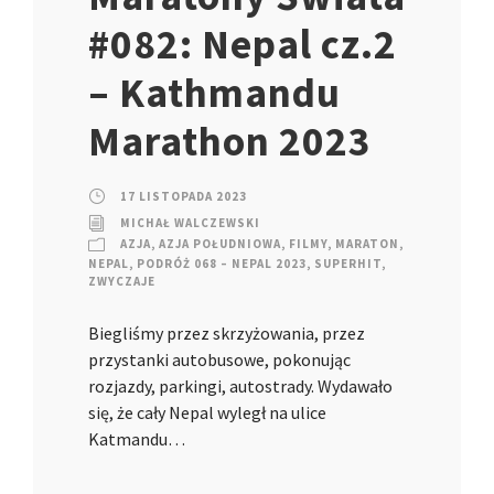
#082: Nepal cz.2
– Kathmandu
Marathon 2023
17 LISTOPADA 2023
MICHAŁ WALCZEWSKI
AZJA
,
AZJA POŁUDNIOWA
,
FILMY
,
MARATON
,
NEPAL
,
PODRÓŻ 068 – NEPAL 2023
,
SUPERHIT
,
ZWYCZAJE
Biegliśmy przez skrzyżowania, przez
przystanki autobusowe, pokonując
rozjazdy, parkingi, autostrady. Wydawało
się, że cały Nepal wyległ na ulice
Katmandu…