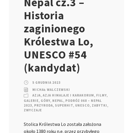
Nepal cz.3 –
Historia
zaginionego
Królestwa Lo,
UNESCO #54
(kandydat)
5 GRUDNIA 2023
MICHAŁ WALCZEWSKI
AZJA
,
AZJA HIMALAJE I KARAKORUM
,
FILMY
,
GALERIE
,
GÓRY
,
NEPAL
,
PODRÓŻ 068 – NEPAL
2023
,
PRZYRODA
,
SUPERHIT
,
UNESCO
,
ZABYTKI
,
ZWYCZAJE
Stolica Królestwa Lo została założona
około 1380 roku n.e. przez przybyłego