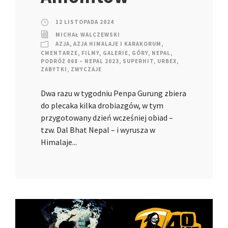
12 LISTOPADA 2024
MICHAŁ WALCZEWSKI
AZJA
,
AZJA HIMALAJE I KARAKORUM
,
CMENTARZE
,
FILMY
,
GALERIE
,
GÓRY
,
NEPAL
,
PODRÓŻ 068 – NEPAL 2023
,
SUPERHIT
,
URBEX
,
ZABYTKI
,
ZWYCZAJE
Dwa razu w tygodniu Penpa Gurung zbiera
do plecaka kilka drobiazgów, w tym
przygotowany dzień wcześniej obiad –
tzw. Dal Bhat Nepal – i wyrusza w
Himalaje...