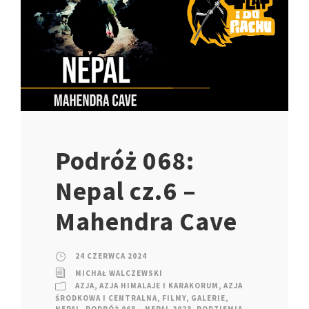
Podróż 068:
Nepal cz.6 –
Mahendra Cave
24 CZERWCA 2024
MICHAŁ WALCZEWSKI
AZJA
,
AZJA HIMALAJE I KARAKORUM
,
AZJA
ŚRODKOWA I CENTRALNA
,
FILMY
,
GALERIE
,