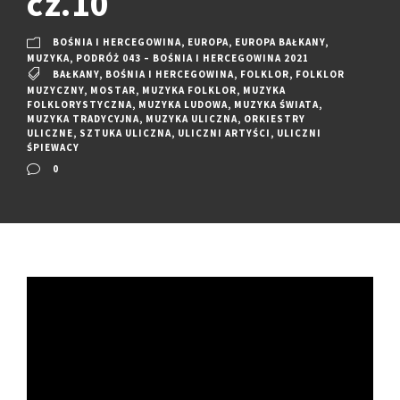
cz.10
BOŚNIA I HERCEGOWINA
,
EUROPA
,
EUROPA BAŁKANY
,
MUZYKA
,
PODRÓŻ 043 – BOŚNIA I HERCEGOWINA 2021
BAŁKANY
,
BOŚNIA I HERCEGOWINA
,
FOLKLOR
,
FOLKLOR
MUZYCZNY
,
MOSTAR
,
MUZYKA FOLKLOR
,
MUZYKA
FOLKLORYSTYCZNA
,
MUZYKA LUDOWA
,
MUZYKA ŚWIATA
,
MUZYKA TRADYCYJNA
,
MUZYKA ULICZNA
,
ORKIESTRY
ULICZNE
,
SZTUKA ULICZNA
,
ULICZNI ARTYŚCI
,
ULICZNI
ŚPIEWACY
0