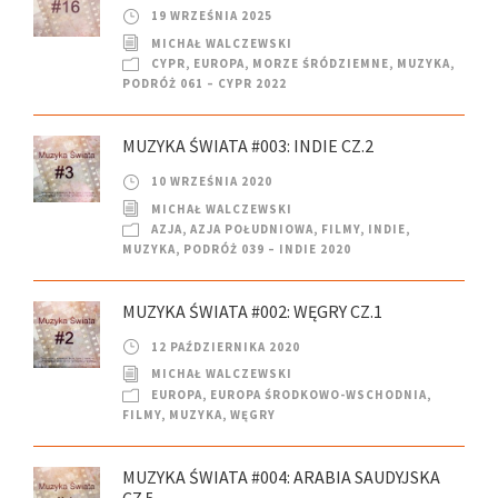
19 WRZEŚNIA 2025
MICHAŁ WALCZEWSKI
CYPR
,
EUROPA
,
MORZE ŚRÓDZIEMNE
,
MUZYKA
,
PODRÓŻ 061 – CYPR 2022
MUZYKA ŚWIATA #003: INDIE CZ.2
10 WRZEŚNIA 2020
MICHAŁ WALCZEWSKI
AZJA
,
AZJA POŁUDNIOWA
,
FILMY
,
INDIE
,
MUZYKA
,
PODRÓŻ 039 – INDIE 2020
MUZYKA ŚWIATA #002: WĘGRY CZ.1
12 PAŹDZIERNIKA 2020
MICHAŁ WALCZEWSKI
EUROPA
,
EUROPA ŚRODKOWO-WSCHODNIA
,
FILMY
,
MUZYKA
,
WĘGRY
MUZYKA ŚWIATA #004: ARABIA SAUDYJSKA
CZ.5