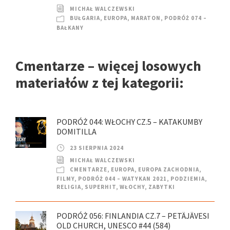
MICHAŁ WALCZEWSKI
BUŁGARIA
,
EUROPA
,
MARATON
,
PODRÓŻ 074 –
BAŁKANY
Cmentarze – więcej losowych
materiałów z tej kategorii:
PODRÓŻ 044: WŁOCHY CZ.5 – KATAKUMBY
DOMITILLA
23 SIERPNIA 2024
MICHAŁ WALCZEWSKI
CMENTARZE
,
EUROPA
,
EUROPA ZACHODNIA
,
FILMY
,
PODRÓŻ 044 – WATYKAN 2021
,
PODZIEMIA
,
RELIGIA
,
SUPERHIT
,
WŁOCHY
,
ZABYTKI
PODRÓŻ 056: FINLANDIA CZ.7 – PETÄJÄVESI
OLD CHURCH, UNESCO #44 (584)