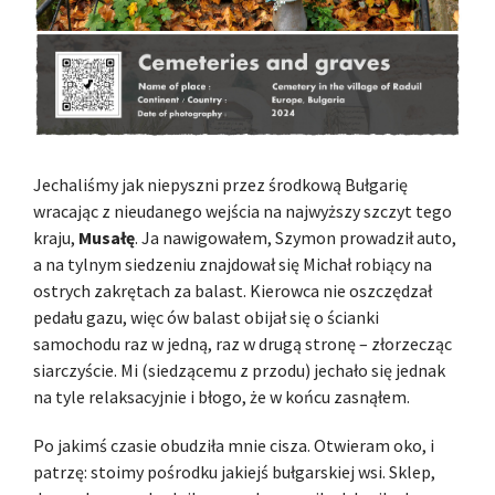
Jechaliśmy jak niepyszni przez środkową Bułgarię
wracając z nieudanego wejścia na najwyższy szczyt tego
kraju,
Musałę
. Ja nawigowałem, Szymon prowadził auto,
a na tylnym siedzeniu znajdował się Michał robiący na
ostrych zakrętach za balast. Kierowca nie oszczędzał
pedału gazu, więc ów balast obijał się o ścianki
samochodu raz w jedną, raz w drugą stronę – złorzecząc
siarczyście. Mi (siedzącemu z przodu) jechało się jednak
na tyle relaksacyjnie i błogo, że w końcu zasnąłem.
Po jakimś czasie obudziła mnie cisza. Otwieram oko, i
patrzę: stoimy pośrodku jakiejś bułgarskiej wsi. Sklep,