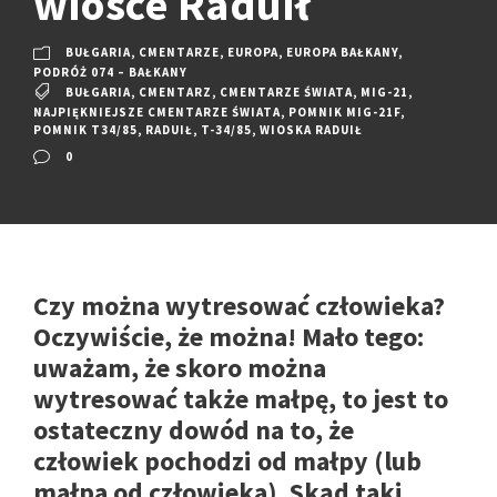
wiosce Raduił
BUŁGARIA
,
CMENTARZE
,
EUROPA
,
EUROPA BAŁKANY
,
PODRÓŻ 074 – BAŁKANY
BUŁGARIA
,
CMENTARZ
,
CMENTARZE ŚWIATA
,
MIG-21
,
NAJPIĘKNIEJSZE CMENTARZE ŚWIATA
,
POMNIK MIG-21F
,
POMNIK T34/85
,
RADUIŁ
,
T-34/85
,
WIOSKA RADUIŁ
0
Czy można wytresować człowieka?
Oczywiście, że można! Mało tego:
uważam, że skoro można
wytresować także małpę, to jest to
ostateczny dowód na to, że
człowiek pochodzi od małpy (lub
małpa od człowieka). Skąd taki