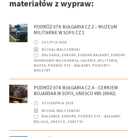
materiałów z wypraw:
PODRÓŻ 074: BUŁGARIA CZ.2 – MUZEUM
MILITARNE W SOFII CZ.1
10 LIPCA 2025
MICHAŁ WALCZEWSKI
BUŁGARIA
,
EUROPA
,
EUROPA BAŁKANY
,
EUROPA
ŚRODKOWO-WSCHODNIA
,
GALERIE
,
MILITARIA
,
MUZEA
,
PODRÓŻ 074 – BAŁKANY
,
POJAZDY I
MASZYNY
PODRÓŻ 074: BUŁGARIA CZ.4 – CERKIEW
BOJAŃSKA W SOFII, UNESCO #85 (0042)
23 SIERPNIA 2025
MICHAŁ WALCZEWSKI
BUŁGARIA
,
EUROPA
,
PODRÓŻ 074 – BAŁKANY
,
RELIGIA
,
UNESCO
,
ZABYTKI