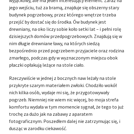
wyjątkowy, ale ma jeden interesujący element. Zaraz na
jego wejściu, tuż za bramą, znajduje się obszerny stary
budynek pogrzebowy, przez którego wnętrze trzeba
przejść by dostać się do środka. Ów budynek jest
drewniany, na oko liczy sobie koło setki lat – i pełni rolę
dzisiejszych domów przedpogrzebowych. Znajdują się w
nim długie drewniane ławy, na których siedzą
bezpośrednio przed pogrzebem przyjaciele oraz rodzina
zmarłego, podczas gdy w wyznaczonym miejscu obok
płaczki opłakują leżące na stole ciało.
Rzeczywiście w jednej z bocznych naw leżały na stole
przykryte szarym materiałem zwłoki. Chodziło wokół
nich kilka osób, wydaje mi się, że przygotowywały
pogrzeb. Niemniej nie wiem nic więcej, bo moja strefa
komfortu wydała w tym momencie sygnał, że tego to już
trochę za dużo jak na zabawy z aparatem
fotograficznym. Poszedłem dalej nie zatrzymując się, i
dusząc w zarodku ciekawość.