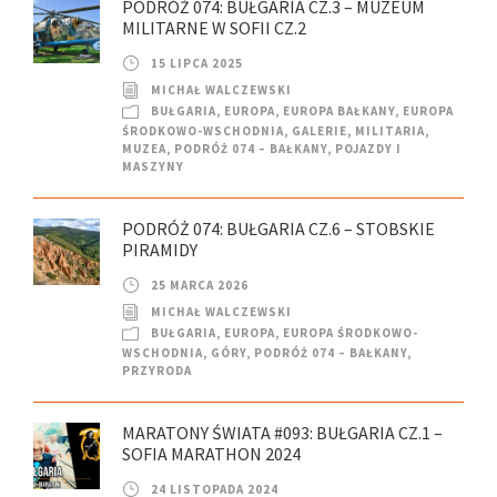
PODRÓŻ 074: BUŁGARIA CZ.3 – MUZEUM
MILITARNE W SOFII CZ.2
15 LIPCA 2025
MICHAŁ WALCZEWSKI
BUŁGARIA
,
EUROPA
,
EUROPA BAŁKANY
,
EUROPA
ŚRODKOWO-WSCHODNIA
,
GALERIE
,
MILITARIA
,
MUZEA
,
PODRÓŻ 074 – BAŁKANY
,
POJAZDY I
MASZYNY
PODRÓŻ 074: BUŁGARIA CZ.6 – STOBSKIE
PIRAMIDY
25 MARCA 2026
MICHAŁ WALCZEWSKI
BUŁGARIA
,
EUROPA
,
EUROPA ŚRODKOWO-
WSCHODNIA
,
GÓRY
,
PODRÓŻ 074 – BAŁKANY
,
PRZYRODA
MARATONY ŚWIATA #093: BUŁGARIA CZ.1 –
SOFIA MARATHON 2024
24 LISTOPADA 2024