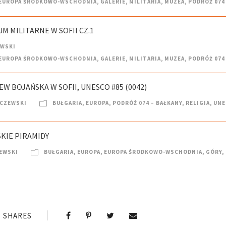
EUROPA ŚRODKOWO-WSCHODNIA
,
GALERIE
,
MILITARIA
,
MUZEA
,
PODRÓŻ 074
M MILITARNE W SOFII CZ.1
EWSKI
EUROPA ŚRODKOWO-WSCHODNIA
,
GALERIE
,
MILITARIA
,
MUZEA
,
PODRÓŻ 074
EW BOJAŃSKA W SOFII, UNESCO #85 (0042)
LCZEWSKI
BUŁGARIA
,
EUROPA
,
PODRÓŻ 074 – BAŁKANY
,
RELIGIA
,
UNE
SKIE PIRAMIDY
EWSKI
BUŁGARIA
,
EUROPA
,
EUROPA ŚRODKOWO-WSCHODNIA
,
GÓRY
,
SHARES