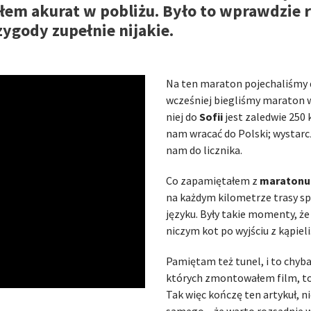
em akurat w pobliżu. Było to wprawdzie 
ygody zupełnie nijakie.
Na ten maraton pojechaliśmy d
wcześniej biegliśmy maraton w
niej do
Sofii
jest zaledwie 250 
nam wracać do Polski; wystarcz
nam do licznika.
Co zapamiętałem z
maratonu 
na każdym kilometrze trasy s
języku. Były takie momenty, ż
niczym kot po wyjściu z kąpieli
Pamiętam też tunel, i to chyba 
których zmontowałem film, to
Tak więc kończę ten artykuł, n