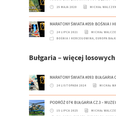
25 MAJA 2020
MICHAŁ WALCZE
MARATONY ŚWIATA #059: BOŚNIA I 
24 LIPCA 2021
MICHAŁ WALCZ
BOŚNIA I HERCEGOWINA
,
EUROPA BAŁ
Bułgaria – więcej losowyc
MARATONY ŚWIATA #093: BUŁGARIA C
24 LISTOPADA 2024
MICHAŁ W
PODRÓŻ 074: BUŁGARIA CZ.3 – MUZEU
15 LIPCA 2025
MICHAŁ WALCZ