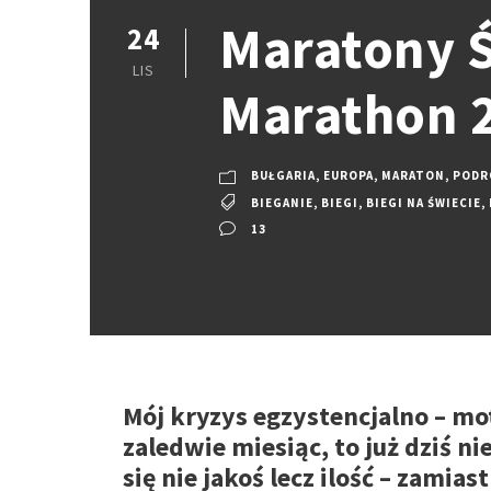
Maratony Ś
24
LIS
Marathon 
BUŁGARIA
,
EUROPA
,
MARATON
,
PODRÓ
BIEGANIE
,
BIEGI
,
BIEGI NA ŚWIECIE
,
13
Mój kryzys egzystencjalno – mo
zaledwie miesiąc, to już dziś n
się nie jakoś lecz ilość – zamia