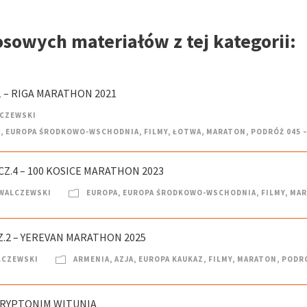
osowych materiałów z tej kategorii:
1 – RIGA MARATHON 2021
LCZEWSKI
E
,
EUROPA ŚRODKOWO-WSCHODNIA
,
FILMY
,
ŁOTWA
,
MARATON
,
PODRÓŻ 045 
Z.4 – 100 KOSICE MARATHON 2023
 WALCZEWSKI
EUROPA
,
EUROPA ŚRODKOWO-WSCHODNIA
,
FILMY
,
MAR
Z.2 – YEREVAN MARATHON 2025
LCZEWSKI
ARMENIA
,
AZJA
,
EUROPA KAUKAZ
,
FILMY
,
MARATON
,
PODRÓ
 KRYPTONIM WITUNIA