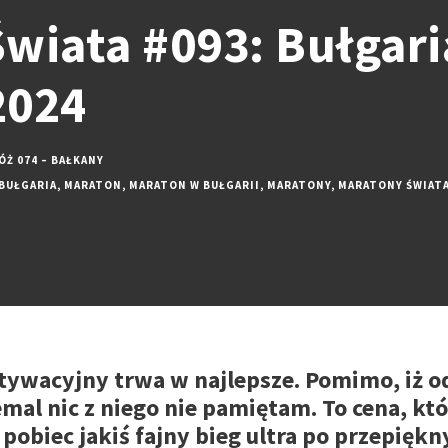
wiata #093: Bułgaria
2024
Ż 074 – BAŁKANY
BUŁGARIA
,
MARATON
,
MARATON W BUŁGARII
,
MARATONY
,
MARATONY ŚWIAT
tywacyjny trwa w najlepsze. Pomimo, iż od
iemal nic z niego nie pamiętam. To cena, kt
st pobiec jakiś fajny bieg ultra po przepię