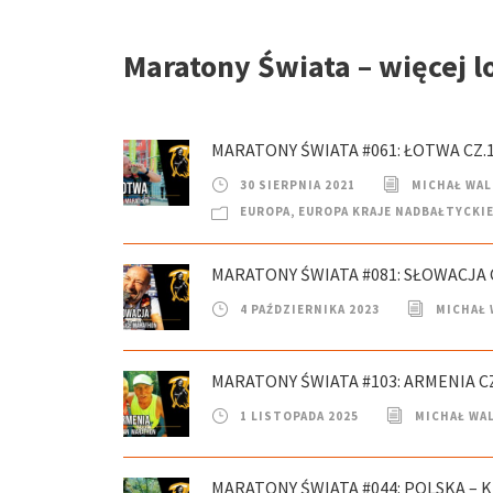
Maratony Świata – więcej l
MARATONY ŚWIATA #061: ŁOTWA CZ.
30 SIERPNIA 2021
MICHAŁ WA
EUROPA
,
EUROPA KRAJE NADBAŁTYCKI
MARATONY ŚWIATA #081: SŁOWACJA C
4 PAŹDZIERNIKA 2023
MICHAŁ
MARATONY ŚWIATA #103: ARMENIA C
1 LISTOPADA 2025
MICHAŁ WA
MARATONY ŚWIATA #044: POLSKA –