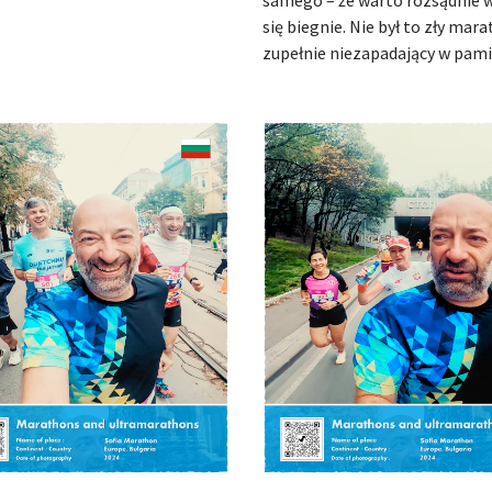
samego – że warto rozsądnie wy
się biegnie. Nie był to zły mar
zupełnie niezapadający w pami