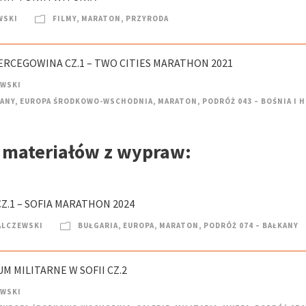
WSKI
FILMY
,
MARATON
,
PRZYRODA
HERCEGOWINA CZ.1 – TWO CITIES MARATHON 2021
EWSKI
KANY
,
EUROPA ŚRODKOWO-WSCHODNIA
,
MARATON
,
PODRÓŻ 043 – BOŚNIA I 
h materiałów z wypraw:
Z.1 – SOFIA MARATHON 2024
ALCZEWSKI
BUŁGARIA
,
EUROPA
,
MARATON
,
PODRÓŻ 074 – BAŁKANY
M MILITARNE W SOFII CZ.2
EWSKI