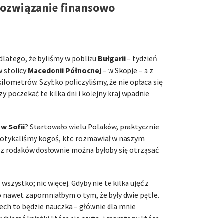
rozwiązanie finansowo
latego, że byliśmy w pobliżu
Bułgarii
– tydzień
 stolicy
Macedonii Północnej
– w Skopje – a z
kilometrów. Szybko policzyliśmy, że nie opłaca się
y poczekać te kilka dni i kolejny kraj wpadnie
w Sofii
? Startowało wielu Polaków, praktycznie
potykaliśmy kogoś, kto rozmawiał w naszym
e z rodaków dosłownie można byłoby się otrząsać
.
wszystko; nic więcej. Gdyby nie te kilka ujęć z
 nawet zapomniałbym o tym, że były dwie pętle.
iech to będzie nauczka – głównie dla mnie