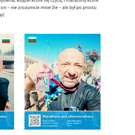
bierać książki które się czyta, i maratony które
aton – nie zrozumcie mnie źle – ale był po prostu
ęć.