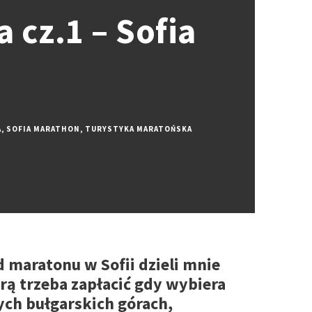
 cz.1 – Sofia
A
,
SOFIA MARATHON
,
TURYSTYKA MARATOŃSKA
 maratonu w Sofii dzieli mnie
órą trzeba zapłacić gdy wybiera
knych bułgarskich górach,