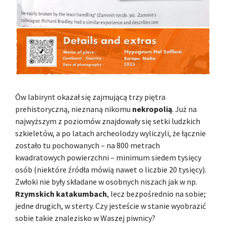
Ów labirynt okazał się zajmującą trzy piętra
prehistoryczną, nieznaną nikomu
nekropolią
. Już na
najwyższym z poziomów znajdowały się setki ludzkich
szkieletów, a po latach archeolodzy wyliczyli, że łącznie
zostało tu pochowanych – na 800 metrach
kwadratowych powierzchni – minimum siedem tysięcy
osób (niektóre źródła mówią nawet o liczbie 20 tysięcy).
Zwłoki nie były składane w osobnych niszach jak w np.
Rzymskich katakumbach
, lecz bezpośrednio na sobie;
jedne drugich, w sterty. Czy jesteście w stanie wyobrazić
sobie takie znalezisko w Waszej piwnicy?