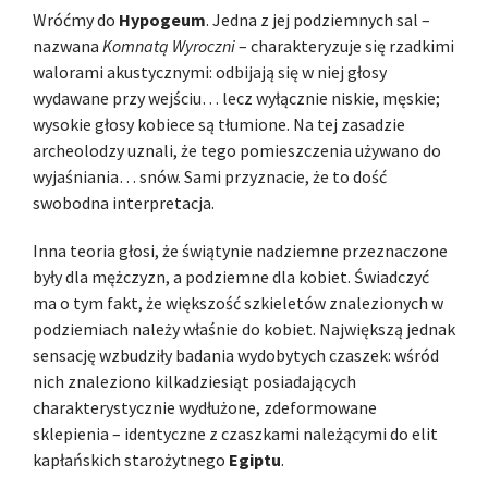
Wróćmy do
Hypogeum
. Jedna z jej podziemnych sal –
nazwana
Komnatą Wyroczni
– charakteryzuje się rzadkimi
walorami akustycznymi: odbijają się w niej głosy
wydawane przy wejściu… lecz wyłącznie niskie, męskie;
wysokie głosy kobiece są tłumione. Na tej zasadzie
archeolodzy uznali, że tego pomieszczenia używano do
wyjaśniania… snów. Sami przyznacie, że to dość
swobodna interpretacja.
Inna teoria głosi, że świątynie nadziemne przeznaczone
były dla mężczyzn, a podziemne dla kobiet. Świadczyć
ma o tym fakt, że większość szkieletów znalezionych w
podziemiach należy właśnie do kobiet. Największą jednak
sensację wzbudziły badania wydobytych czaszek: wśród
nich znaleziono kilkadziesiąt posiadających
charakterystycznie wydłużone, zdeformowane
sklepienia – identyczne z czaszkami należącymi do elit
kapłańskich starożytnego
Egiptu
.