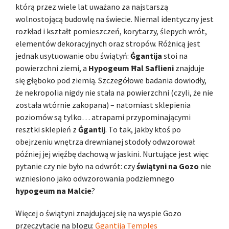
którą przez wiele lat uważano za najstarszą
wolnostojącą budowlę na świecie. Niemal identyczny jest
rozkład i kształt pomieszczeń, korytarzy, ślepych wrót,
elementów dekoracyjnych oraz stropów. Różnicą jest
jednak usytuowanie obu świątyń:
Ġgantija
stoi na
powierzchni ziemi, a
Hypogeum Ħal Saflieni
znajduje
się głęboko pod ziemią. Szczegółowe badania dowiodły,
że nekropolia nigdy nie stała na powierzchni (czyli, że nie
została wtórnie zakopana) – natomiast sklepienia
poziomów są tylko… atrapami przypominającymi
resztki sklepień z
Ġgantij
. To tak, jakby ktoś po
obejrzeniu wnętrza drewnianej stodoły odwzorował
później jej więźbę dachową w jaskini. Nurtujące jest więc
pytanie czy nie było na odwrót: czy
świątyni na Gozo
nie
wzniesiono jako odwzorowania podziemnego
hypogeum na Malcie
?
Więcej o świątyni znajdującej się na wyspie Gozo
przeczytacie na blogu:
Ġgantija Temples