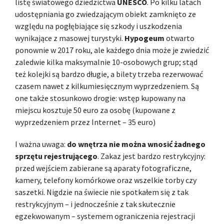
listę światowego dziedzictwa
UNESCO
. Po kilku latach
udostępniania go zwiedzającym obiekt zamknięto ze
względu na pogłębiające się szkody i uszkodzenia
wynikające z masowej turystyki.
Hypogeum
otwarto
ponownie w 2017 roku, ale każdego dnia może je zwiedzić
zaledwie kilka maksymalnie 10-osobowych grup; stąd
też kolejki są bardzo długie, a bilety trzeba rezerwować
czasem nawet z kilkumiesięcznym wyprzedzeniem. Są
one także stosunkowo drogie: wstęp kupowany na
miejscu kosztuje 50 euro za osobę (kupowane z
wyprzedzeniem przez Internet – 35 euro)
I ważna uwaga:
do wnętrza nie można wnosić żadnego
sprzętu rejestrującego
. Zakaz jest bardzo restrykcyjny:
przed wejściem zabierane są aparaty fotograficzne,
kamery, telefony komórkowe oraz wszelkie torby czy
saszetki. Nigdzie na świecie nie spotkałem się z tak
restrykcyjnym – i jednocześnie z tak skutecznie
egzekwowanym – systemem ograniczenia rejestracji