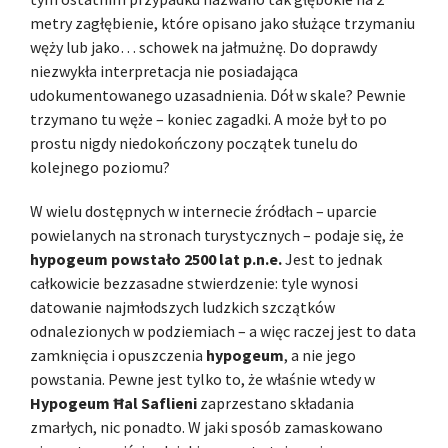
metry zagłębienie, które opisano jako służące trzymaniu
węży lub jako… schowek na jałmużnę. Do doprawdy
niezwykła interpretacja nie posiadająca
udokumentowanego uzasadnienia. Dół w skale? Pewnie
trzymano tu węże – koniec zagadki. A może był to po
prostu nigdy niedokończony początek tunelu do
kolejnego poziomu?
W wielu dostępnych w internecie źródłach – uparcie
powielanych na stronach turystycznych – podaje się, że
hypogeum powstało 2500 lat p.n.e.
Jest to jednak
całkowicie bezzasadne stwierdzenie: tyle wynosi
datowanie najmłodszych ludzkich szczątków
odnalezionych w podziemiach – a więc raczej jest to data
zamknięcia i opuszczenia
hypogeum
, a nie jego
powstania. Pewne jest tylko to, że właśnie wtedy w
Hypogeum Ħal Saflieni
zaprzestano składania
zmarłych, nic ponadto. W jaki sposób zamaskowano