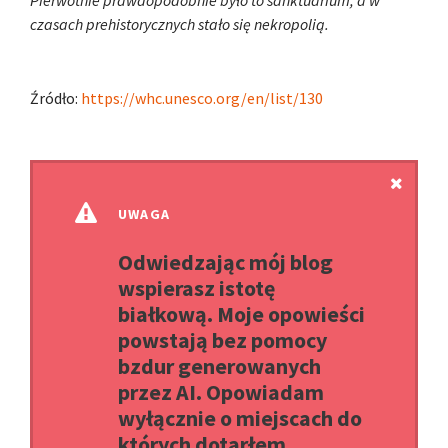
Pierwotnie prawdopodobnie było to sanktuarium, a w
czasach prehistorycznych stało się nekropolią.
Źródło:
https://whc.unesco.org/en/list/130
UWAGA
Odwiedzając mój blog
wspierasz istotę
białkową. Moje opowieści
powstają bez pomocy
bzdur generowanych
przez AI. Opowiadam
wyłącznie o miejscach do
których dotarłem