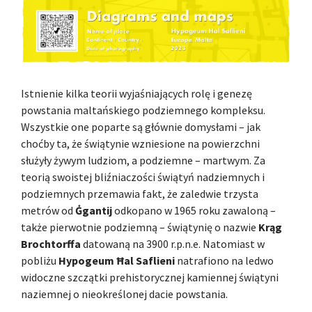
Istnienie kilka teorii wyjaśniających rolę i genezę
powstania maltańskiego podziemnego kompleksu.
Wszystkie one poparte są głównie domysłami – jak
choćby ta, że świątynie wzniesione na powierzchni
służyły żywym ludziom, a podziemne – martwym. Za
teorią swoistej bliźniaczości świątyń nadziemnych i
podziemnych przemawia fakt, że zaledwie trzysta
metrów od
Ġgantij
odkopano w 1965 roku zawaloną –
także pierwotnie podziemną – świątynię o nazwie
Krąg
Brochtorffa
datowaną na 3900 r.p.n.e. Natomiast w
pobliżu
Hypogeum Ħal Saflieni
natrafiono na ledwo
widoczne szczątki prehistorycznej kamiennej świątyni
naziemnej o nieokreślonej dacie powstania.