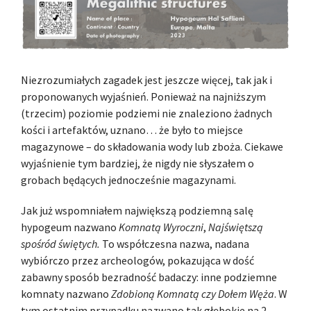
Niezrozumiałych zagadek jest jeszcze więcej, tak jak i
proponowanych wyjaśnień. Ponieważ na najniższym
(trzecim) poziomie podziemi nie znaleziono żadnych
kości i artefaktów, uznano… że było to miejsce
magazynowe – do składowania wody lub zboża. Ciekawe
wyjaśnienie tym bardziej, że nigdy nie słyszałem o
grobach będących jednocześnie magazynami.
Jak już wspomniałem największą podziemną salę
hypogeum nazwano
Komnatą Wyroczni
,
Najświętszą
spośród świętych.
To współczesna nazwa, nadana
wybiórczo przez archeologów, pokazująca w dość
zabawny sposób bezradność badaczy: inne podziemne
komnaty nazwano
Zdobioną Komnatą
czy
Dołem Węża
. W
tym ostatnim przypadku nazwano tak głębokie na 2