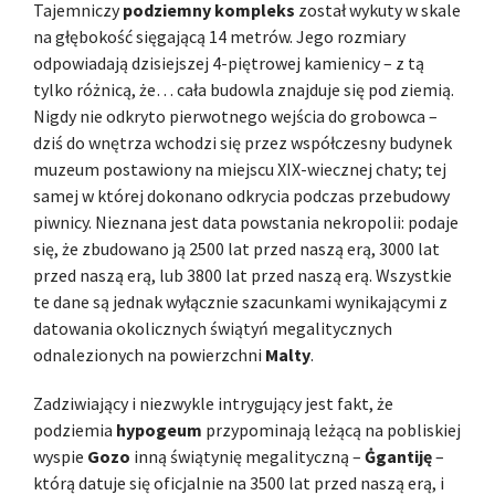
Tajemniczy
podziemny kompleks
został wykuty w skale
na głębokość sięgającą 14 metrów. Jego rozmiary
odpowiadają dzisiejszej 4-piętrowej kamienicy – z tą
tylko różnicą, że… cała budowla znajduje się pod ziemią.
Nigdy nie odkryto pierwotnego wejścia do grobowca –
dziś do wnętrza wchodzi się przez współczesny budynek
muzeum postawiony na miejscu XIX-wiecznej chaty; tej
samej w której dokonano odkrycia podczas przebudowy
piwnicy. Nieznana jest data powstania nekropolii: podaje
się, że zbudowano ją 2500 lat przed naszą erą, 3000 lat
przed naszą erą, lub 3800 lat przed naszą erą. Wszystkie
te dane są jednak wyłącznie szacunkami wynikającymi z
datowania okolicznych świątyń megalitycznych
odnalezionych na powierzchni
Malty
.
Zadziwiający i niezwykle intrygujący jest fakt, że
podziemia
hypogeum
przypominają leżącą na pobliskiej
wyspie
Gozo
inną świątynię megalityczną –
Ġgantiję
–
którą datuje się oficjalnie na 3500 lat przed naszą erą, i