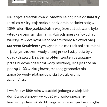
Na leżące zaledwie dwa kilometry na południe od
Valetty
(stolica
Malty
) tajemnicze podziemia natknięto się w
1899 roku. Niewysokie skalne wzgórze zabudowane było
wtedy skromnymi domami, których mieszkańcy od lat
walczyli z wiecznymi niedoborami wody. Na otoczonej
Morzem Śródziemnym
wyspie nie ma rzek ani strumieni
– jedynym źródłem wody pitnej przez tysiąclecia były
opady deszczu. Dziś ten problem został rozwiązany
przez budowę odsalarni wody morskiej, lecz jeszcze na
początku XX wieku główną metodą gromadzenia
zapasów wody zdatnej do picia było zbieranie
deszczówki.
I właśnie w 1899 roku właściciel jednego z wiejskich
domów postanowił wykopać w piwnicy specjalny
kamienny zbiornik, do którego w trakcie opadów mógłby