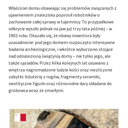
Właściciel domu obawiając się problemów związanych z
ujawnieniem znaleziska poprosił robotników o
zachowanie całej sprawy w tajemnicy. To przypadkowe
odkrycie wyszło jednak na jaw już trzy lata później – w
1902 roku. Okazało się, że obawy inwestora były
uzasadnione: pod jego domem rozpoczęto intensywne
badania archeologiczne, i wkrótce wyburzono stojące
nad odnalezioną świątynią domy – nie tylko jego, ale
także sąsiadów. Przez kilka kolejnych lat usuwano z
wnętrza nagromadzone ludzie kości oraz niezliczone
zabytki: biżuterię z rogów, fragmenty ceramiki,
neolityczne figurki oraz różnorodne dary składane do
grobowca wraz ze zmarłymi.