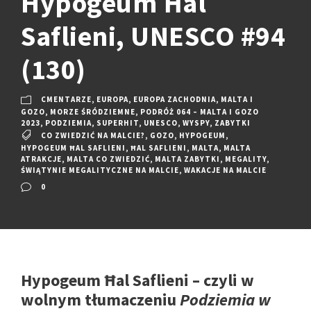
Hypogeum Ħal
Saflieni, UNESCO #94
(130)
CMENTARZE
,
EUROPA
,
EUROPA ZACHODNIA
,
MALTA I
GOZO
,
MORZE ŚRÓDZIEMNE
,
PODRÓŻ 064 – MALTA I GOZO
2023
,
PODZIEMIA
,
SUPERHIT
,
UNESCO
,
WYSPY
,
ZABYTKI
CO ZWIEDZIĆ NA MALCIE?
,
GOZO
,
HYPOGEUM
,
HYPOGEUM ĦAL SAFLIENI
,
ĦAL SAFLIENI
,
MALTA
,
MALTA
ATRAKCJE
,
MALTA CO ZWIEDZIĆ
,
MALTA ZABYTKI
,
MEGALITY
,
ŚWIĄTYNIE MEGALITYCZNE NA MALCIE
,
WAKACJE NA MALCIE
0
Hypogeum Ħal Saflieni – czyli w
wolnym tłumaczeniu
Podziemia w