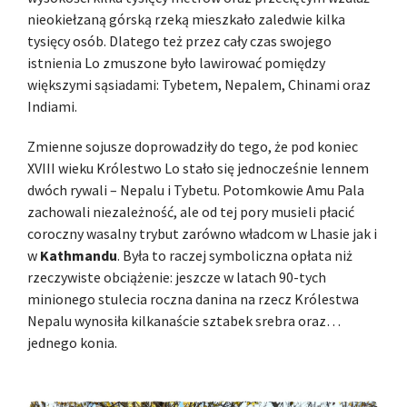
nieokiełzaną górską rzeką mieszkało zaledwie kilka
tysięcy osób. Dlatego też przez cały czas swojego
istnienia Lo zmuszone było lawirować pomiędzy
większymi sąsiadami: Tybetem, Nepalem, Chinami oraz
Indiami.
Zmienne sojusze doprowadziły do tego, że pod koniec
XVIII wieku Królestwo Lo stało się jednocześnie lennem
dwóch rywali – Nepalu i Tybetu. Potomkowie Amu Pala
zachowali niezależność, ale od tej pory musieli płacić
coroczny wasalny trybut zarówno władcom w Lhasie jak i
w
Kathmandu
. Była to raczej symboliczna opłata niż
rzeczywiste obciążenie: jeszcze w latach 90-tych
minionego stulecia roczna danina na rzecz Królestwa
Nepalu wynosiła kilkanaście sztabek srebra oraz…
jednego konia.