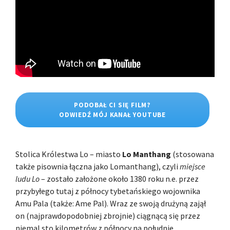
PODOBAŁ CI SIĘ FILM?
ODWIEDŹ MÓJ KANAŁ YOUTUBE
Stolica Królestwa Lo – miasto
Lo Manthang
(stosowana
także pisownia łączna jako Lomanthang), czyli
miejsce
ludu Lo
– zostało założone około 1380 roku n.e. przez
przybyłego tutaj z północy tybetańskiego wojownika
Amu Pala (także: Ame Pal). Wraz ze swoją drużyną zajął
on (najprawdopodobniej zbrojnie) ciągnącą się przez
niemal sto kilometrów z północy na południe