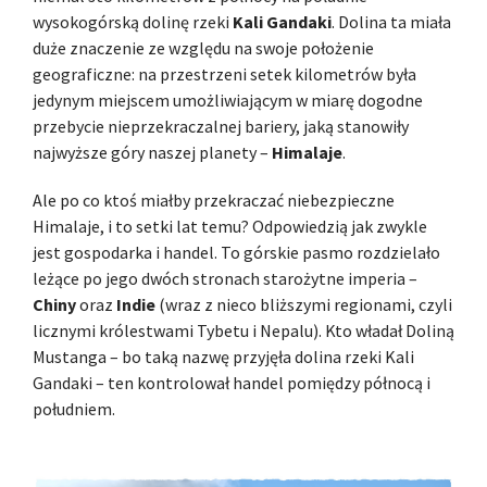
wysokogórską dolinę rzeki
Kali Gandaki
. Dolina ta miała
duże znaczenie ze względu na swoje położenie
geograficzne: na przestrzeni setek kilometrów była
jedynym miejscem umożliwiającym w miarę dogodne
przebycie nieprzekraczalnej bariery, jaką stanowiły
najwyższe góry naszej planety –
Himalaje
.
Ale po co ktoś miałby przekraczać niebezpieczne
Himalaje, i to setki lat temu? Odpowiedzią jak zwykle
jest gospodarka i handel. To górskie pasmo rozdzielało
leżące po jego dwóch stronach starożytne imperia –
Chiny
oraz
Indie
(wraz z nieco bliższymi regionami, czyli
licznymi królestwami Tybetu i Nepalu). Kto władał Doliną
Mustanga – bo taką nazwę przyjęła dolina rzeki Kali
Gandaki – ten kontrolował handel pomiędzy północą i
południem.