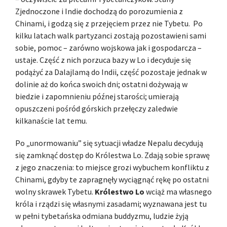
Zjednoczone i Indie dochodzą do porozumienia z
Chinami, i godzą się z przejęciem przez nie Tybetu. Po
kilku latach walk partyzanci zostają pozostawieni sami
sobie, pomoc – zarówno wojskowa jak i gospodarcza –
ustaje. Część z nich porzuca bazy w Lo i decyduje się
podążyć za Dalajlamą do Indii, część pozostaje jednak w
dolinie aż do końca swoich dni; ostatni dożywają w
biedzie i zapomnieniu późnej starości; umierają
opuszczeni pośród górskich przełęczy zaledwie
kilkanaście lat temu.
Po „unormowaniu” się sytuacji władze Nepalu decydują
się zamknąć dostęp do Królestwa Lo. Zdają sobie sprawę
z jego znaczenia: to miejsce grozi wybuchem konfliktu z
Chinami, gdyby te zapragnęły wyciągnąć rękę po ostatni
wolny skrawek Tybetu.
Królestwo Lo
wciąż ma własnego
króla i rządzi się własnymi zasadami; wyznawana jest tu
w pełni tybetańska odmiana buddyzmu, ludzie żyją