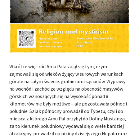
Wkrótce więc ród Amu Pala zajął się tym, czym
zajmowali się od wieków żyjący w surowych warunkach
górale na całym świecie: grabieżami sąsiadów. Wyprawy
na wschód i zachód ze względu na obecność masywów
górskich wznoszących się na wysokość ponad 8
kilometrów nie były możliwe – ale pozostawała północ i
południe. Szlak północny prowadził do Tybetu, czyli do
miejsca z którego Amu Pal przybył do Doliny Mustanga,
za to kierunek południowy wydawał się o wiele bardziej
atrakcyjny: prowadził na niziny dzisiejszego Nepalu oraz