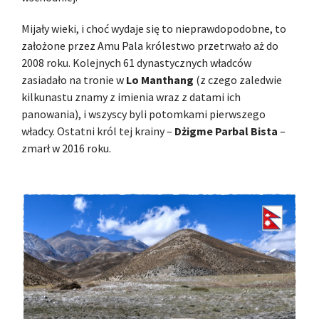
Mijały wieki, i choć wydaje się to nieprawdopodobne, to
założone przez Amu Pala królestwo przetrwało aż do
2008 roku. Kolejnych 61 dynastycznych władców
zasiadało na tronie w
Lo Manthang
(z czego zaledwie
kilkunastu znamy z imienia wraz z datami ich
panowania), i wszyscy byli potomkami pierwszego
władcy. Ostatni król tej krainy –
Dżigme Parbal Bista
–
zmarł w 2016 roku.