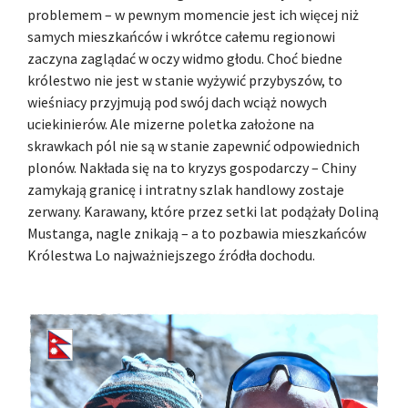
problemem – w pewnym momencie jest ich więcej niż
samych mieszkańców i wkrótce całemu regionowi
zaczyna zaglądać w oczy widmo głodu. Choć biedne
królestwo nie jest w stanie wyżywić przybyszów, to
wieśniacy przyjmują pod swój dach wciąż nowych
uciekinierów. Ale mizerne poletka założone na
skrawkach pól nie są w stanie zapewnić odpowiednich
plonów. Nakłada się na to kryzys gospodarczy – Chiny
zamykają granicę i intratny szlak handlowy zostaje
zerwany. Karawany, które przez setki lat podążały Doliną
Mustanga, nagle znikają – a to pozbawia mieszkańców
Królestwa Lo najważniejszego źródła dochodu.