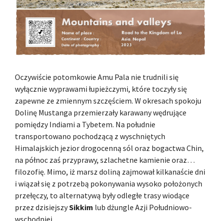
Oczywiście potomkowie Amu Pala nie trudnili się
wyłącznie wyprawami łupieżczymi, które toczyły się
zapewne ze zmiennym szczęściem. W okresach spokoju
Dolinę Mustanga przemierzały karawany wędrujące
pomiędzy Indiami a Tybetem. Na południe
transportowano pochodzącą z wyschniętych
Himalajskich jezior drogocenną sól oraz bogactwa Chin,
na północ zaś przyprawy, szlachetne kamienie oraz…
filozofię. Mimo, iż marsz doliną zajmował kilkanaście dni
i wiązał się z potrzebą pokonywania wysoko położonych
przełęczy, to alternatywą były odległe trasy wiodące
przez dzisiejszy
Sikkim
lub dżungle Azji Południowo-
wschodniej.