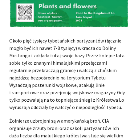
Około pięć tysięcy tybetańskich partyzantów (łącznie
mogło być ich nawet 7-8 tysięcy) wkracza do Doliny
Mustanga i zakłada tutaj swoje bazy. Przez kolejne lata
sobie tylko znanymi himalajskimi przełęczami
regularnie przekraczają granicę i walczą z chińskim
najeźdźcą bezpośrednio na terytorium Tybetu.
Wysadzają posterunki wojskowe, atakują linie
transportowe oraz przejmują wojskowe magazyny. Gdy
tylko pozwalają na to topniejące śniegi z Królestwa Lo
wyruszają oddziały by walczyć o niepodległość Tybetu.
Żołnierze uzbrojeni są w amerykańską broń. CIA
organizuje zrzuty broni oraz szkoli partyzantów. Ich
duża liczba dla malutkiego królestwa staje się wielkim