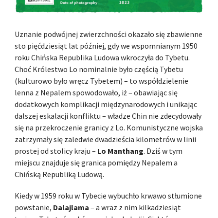
Uznanie podwójnej zwierzchności okazało się zbawienne
sto pięćdziesiąt lat później, gdy we wspomnianym 1950
roku Chińska Republika Ludowa wkroczyła do Tybetu.
Choć Królestwo Lo nominalnie było częścią Tybetu
(kulturowo było wręcz Tybetem) – to współdzielenie
lenna z Nepalem spowodowało, iż – obawiając się
dodatkowych komplikacji międzynarodowych i unikając
dalszej eskalacji konfliktu – władze Chin nie zdecydowały
się na przekroczenie granicy z Lo. Komunistyczne wojska
zatrzymały się zaledwie dwadzieścia kilometrów w linii
prostej od stolicy kraju –
Lo Manthang
. Dziś w tym
miejscu znajduje się granica pomiędzy Nepalem a
Chińską Republiką Ludową.
Kiedy w 1959 roku w Tybecie wybuchło krwawo stłumione
powstanie,
Dalajlama
– a wraz z nim kilkadziesiąt