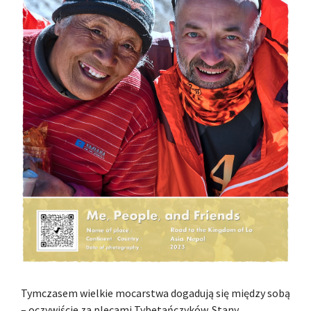
Tymczasem wielkie mocarstwa dogadują się między sobą
– oczywiście za plecami Tybetańczyków. Stany