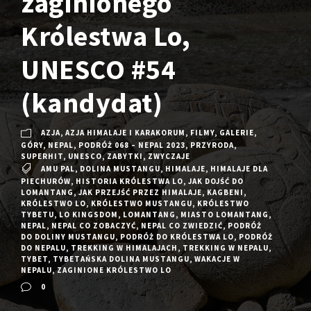
zaginionego
Królestwa Lo,
UNESCO #54
(kandydat)
AZJA
,
AZJA HIMALAJE I KARAKORUM
,
FILMY
,
GALERIE
,
GÓRY
,
NEPAL
,
PODRÓŻ 068 – NEPAL 2023
,
PRZYRODA
,
SUPERHIT
,
UNESCO
,
ZABYTKI
,
ZWYCZAJE
AMU PAL
,
DOLINA MUSTANGU
,
HIMALAJE
,
HIMALAJE DLA
PIECHURÓW
,
HISTORIA KRÓLESTWA LO
,
JAK DOJŚĆ DO
LOMANTANG
,
JAK PRZEJŚĆ PRZEZ HIMALAJE
,
KAGBENI
,
KRÓLESTWO LO
,
KRÓLESTWO MUSTANGU
,
KRÓLESTWO
TYBETU
,
LO KINGSDOM
,
LOMANTANG
,
MIASTO LOMANTANG
,
NEPAL
,
NEPAL CO ZOBACZYĆ
,
NEPAL CO ZWIEDZIĆ
,
PODRÓŻ
DO DOLINY MUSTANGU
,
PODRÓŻ DO KRÓLESTWA LO
,
PODRÓŻ
DO NEPALU
,
TREKKING W HIMALAJACH
,
TREKKING W NEPALU
,
TYBET
,
TYBETAŃSKA DOLINA MUSTANGU
,
WAKACJE W
NEPALU
,
ZAGINIONE KRÓLESTWO LO
0