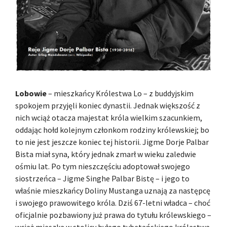
Lobowie
– mieszkańcy Królestwa Lo – z buddyjskim
spokojem przyjęli koniec dynastii. Jednak większość z
nich wciąż otacza majestat króla wielkim szacunkiem,
oddając hołd kolejnym członkom rodziny królewskiej; bo
to nie jest jeszcze koniec tej historii. Jigme Dorje Palbar
Bista miał syna, który jednak zmarł w wieku zaledwie
ośmiu lat. Po tym nieszczęściu adoptował swojego
siostrzeńca – Jigme Singhe Palbar Bistę – i jego to
właśnie mieszkańcy Doliny Mustanga uznają za następcę
i swojego prawowitego króla. Dziś 67-letni władca – choć
oficjalnie pozbawiony już prawa do tytułu królewskiego –
wciąż mieszka w stolicy byłego tybetańskiego królestwa