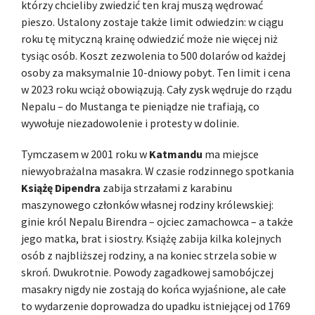
którzy chcieliby zwiedzić ten kraj muszą wędrować
pieszo. Ustalony zostaje także limit odwiedzin: w ciągu
roku tę mityczną krainę odwiedzić może nie więcej niż
tysiąc osób. Koszt zezwolenia to 500 dolarów od każdej
osoby za maksymalnie 10-dniowy pobyt. Ten limit i cena
w 2023 roku wciąż obowiązują. Cały zysk wędruje do rządu
Nepalu – do Mustanga te pieniądze nie trafiają, co
wywołuje niezadowolenie i protesty w dolinie.
Tymczasem w 2001 roku w
Katmandu
ma miejsce
niewyobrażalna masakra. W czasie rodzinnego spotkania
Książę Dipendra
zabija strzałami z karabinu
maszynowego członków własnej rodziny królewskiej:
ginie król Nepalu Birendra – ojciec zamachowca – a także
jego matka, brat i siostry. Książę zabija kilka kolejnych
osób z najbliższej rodziny, a na koniec strzela sobie w
skroń. Dwukrotnie. Powody zagadkowej samobójczej
masakry nigdy nie zostają do końca wyjaśnione, ale całe
to wydarzenie doprowadza do upadku istniejącej od 1769