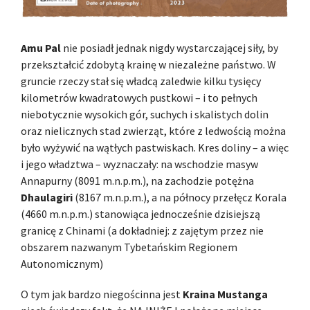
Amu Pal
nie posiadł jednak nigdy wystarczającej siły, by
przekształcić zdobytą krainę w niezależne państwo. W
gruncie rzeczy stał się władcą zaledwie kilku tysięcy
kilometrów kwadratowych pustkowi – i to pełnych
niebotycznie wysokich gór, suchych i skalistych dolin
oraz nielicznych stad zwierząt, które z ledwością można
było wyżywić na wątłych pastwiskach. Kres doliny – a więc
i jego władztwa – wyznaczały: na wschodzie masyw
Annapurny (8091 m.n.p.m.), na zachodzie potężna
Dhaulagiri
(8167 m.n.p.m.), a na północy przełęcz Korala
(4660 m.n.p.m.) stanowiąca jednocześnie dzisiejszą
granicę z Chinami (a dokładniej: z zajętym przez nie
obszarem nazwanym Tybetańskim Regionem
Autonomicznym)
O tym jak bardzo niegościnna jest
Kraina Mustanga