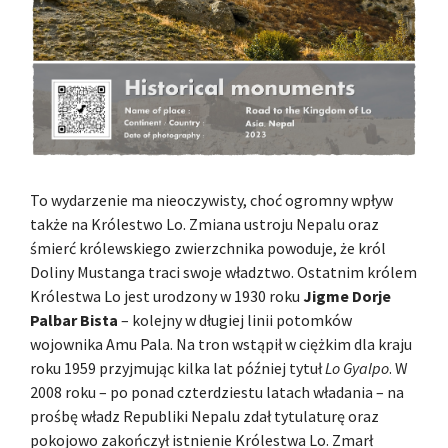
To wydarzenie ma nieoczywisty, choć ogromny wpływ
także na Królestwo Lo. Zmiana ustroju Nepalu oraz
śmierć królewskiego zwierzchnika powoduje, że król
Doliny Mustanga traci swoje władztwo. Ostatnim królem
Królestwa Lo jest urodzony w 1930 roku
Jigme Dorje
Palbar Bista
– kolejny w długiej linii potomków
wojownika Amu Pala. Na tron wstąpił w ciężkim dla kraju
roku 1959 przyjmując kilka lat później tytuł
Lo Gyalpo
. W
2008 roku – po ponad czterdziestu latach władania – na
prośbę władz Republiki Nepalu zdał tytulaturę oraz
pokojowo zakończył istnienie Królestwa Lo. Zmarł