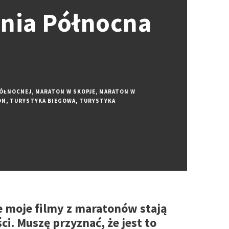
nia Północna
PÓŁNOCNEJ
,
MARATON W SKOPJE
,
MARATON W
ON
,
TURYSTYKA BIEGOWA
,
TURYSTYKA
e moje filmy z maratonów stają
ści. Muszę przyznać, że jest to