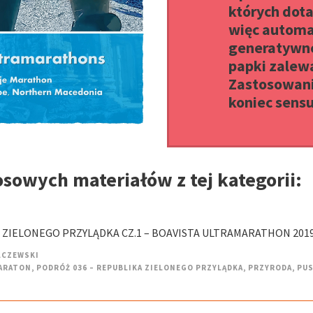
których dota
więc autom
generatywne
papki zalewa
Zastosowani
koniec sensu
osowych materiałów z tej kategorii:
 ZIELONEGO PRZYLĄDKA CZ.1 – BOAVISTA ULTRAMARATHON 201
LCZEWSKI
ARATON
,
PODRÓŻ 036 – REPUBLIKA ZIELONEGO PRZYLĄDKA
,
PRZYRODA
,
PUS