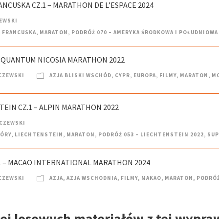
ANCUSKA CZ.1 – MARATHON DE L’ESPACE 2024
EWSKI
A FRANCUSKA
,
MARATON
,
PODRÓŻ 070 – AMERYKA ŚRODKOWA I POŁUDNIOWA
 – QUANTUM NICOSIA MARATHON 2022
CZEWSKI
AZJA BLISKI WSCHÓD
,
CYPR
,
EUROPA
,
FILMY
,
MARATON
,
M
TEIN CZ.1 – ALPIN MARATHON 2022
CZEWSKI
ÓRY
,
LIECHTENSTEIN
,
MARATON
,
PODRÓŻ 053 – LIECHTENSTEIN 2022
,
SUP
.1 – MACAO INTERNATIONAL MARATHON 2024
CZEWSKI
AZJA
,
AZJA WSCHODNIA
,
FILMY
,
MAKAO
,
MARATON
,
PODRÓŻ
ej losowych materiałów z tej wypra