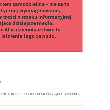
rłem samodzielnie – nie są to
atyczne, wyimaginowane,
 treści o smaku informacyjnej
jące dzisiejsze media.
e AI w dziennikarstwie to
 istnienia tego zawodu.
9
TYNIA
,
REPUBLIKA ZIELONEGO PRZYLĄDKA
,
SUPERHIT
,