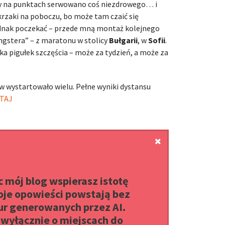
eby na punktach serwowano coś niezdrowego… i
 krzaki na poboczu, bo może tam czaić się
ednak poczekać – przede mną montaż kolejnego
angstera” – z maratonu w stolicy
Bułgarii
, w
Sofii
.
ka pigułek szczęścia – może za tydzień, a może za
ów wystartowało wielu. Pełne wyniki dystansu
TAJ
 mój blog wspierasz istotę
oje opowieści powstają bez
r generowanych przez AI.
yłącznie o miejscach do