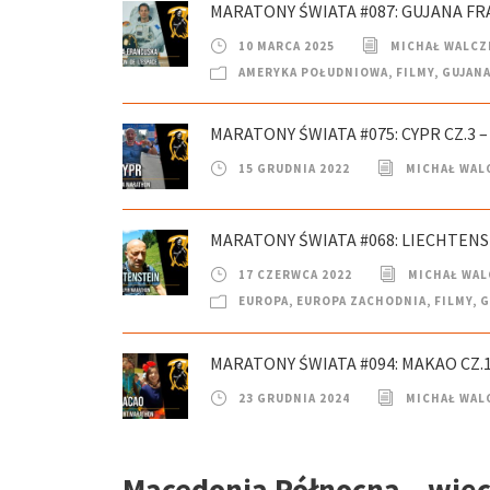
MARATONY ŚWIATA #087: GUJANA FR
10 MARCA 2025
MICHAŁ WALCZ
AMERYKA POŁUDNIOWA
,
FILMY
,
GUJAN
MARATONY ŚWIATA #075: CYPR CZ.3
15 GRUDNIA 2022
MICHAŁ WAL
MARATONY ŚWIATA #068: LIECHTENS
17 CZERWCA 2022
MICHAŁ WAL
EUROPA
,
EUROPA ZACHODNIA
,
FILMY
,
G
MARATONY ŚWIATA #094: MAKAO CZ
23 GRUDNIA 2024
MICHAŁ WAL
Macedonia Północna – więc