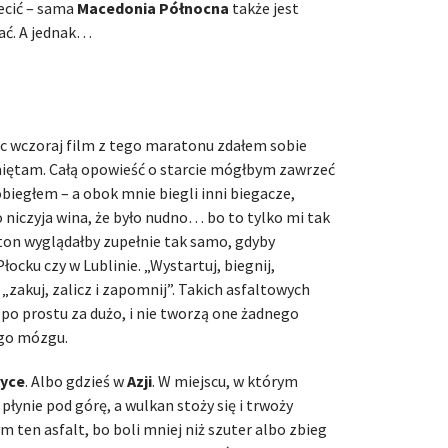
cić – sama
Macedonia Północna
także jest
zać. A jednak…
ąc wczoraj film z tego maratonu zdałem sobie
miętam. Całą opowieść o starcie mógłbym zawrzeć
obiegłem – a obok mnie biegli inni biegacze,
 to niczyja wina, że było nudno… bo to tylko mi tak
ton wyglądałby zupełnie tak samo, gdyby
ocku czy w Lublinie. „Wystartuj, biegnij,
: „zakuj, zalicz i zapomnij”. Takich asfaltowych
 prostu za dużo, i nie tworzą one żadnego
go mózgu.
ryce
. Albo gdzieś w
Azji
. W miejscu, w którym
łynie pod górę, a wulkan stoży się i trwoży
m ten asfalt, bo boli mniej niż szuter albo zbieg