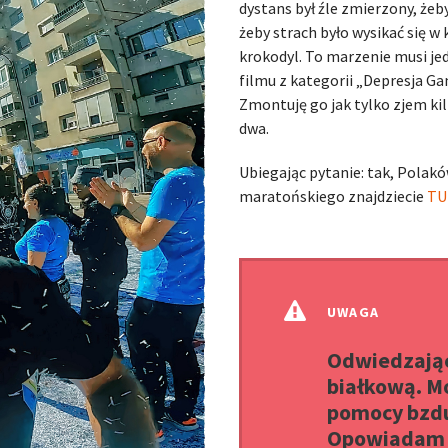
dystans był źle zmierzony, ż
żeby strach było wysikać się w
krokodyl. To marzenie musi j
filmu z kategorii „Depresja G
Zmontuję go jak tylko zjem kil
dwa.
Ubiegając pytanie: tak, Polak
maratońskiego znajdziecie
TU
UWAGA
Odwiedzając
białkową. M
pomocy bzdu
Opowiadam w