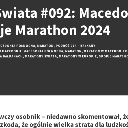
wiata #092: Macedo
pje Marathon 2024
CEDONIA PÓŁNOCNA
,
MARATON
,
PODRÓŻ 074 – BAŁKANY
W MACEDONII
,
MACEDONIA PÓŁNOCNA
,
MARATON
,
MARATON W MACEDONII 
A BAŁKANACH
,
MARATONY ŚWIATA
,
MARATONY W EUROPIE
,
SKOPJE MARATH
gawczy osobnik – niedawno skomentował, ż
e szkoda, że ogólnie wielka strata dla ludzko