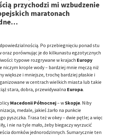
ością przychodzi mi wzbudzenie
ropejskich maratonach
nudne…
dpowiedzialnością. Po przebiegnięciu ponad stu
 oraz porównując je do kilkunastu egzotycznych
liwości: typowe rozgrywane w krajach
Europy
e niczym krople wody – bardziej mnie męczą niż
 większe i mniejsze, trochę bardziej płaskie i
organizowane w centrach wielkich miasta lub takie
ciąż stara, dobra, przewidywalna
Europa
.
olicy
Macedonii Północnej
– w
Skopje
. Niby
izacja, medale, jakieś żarło na punkcie
 pyszczka. Trasa też w okey – dwie pętle; a więc
iły, i nie na tyle mało, żeby biegaczy wyrzucić
ieścia domków jednorodzinnych. Sumarycznie ten