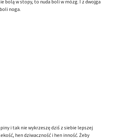
ie bolą w stopy, to nuda boli w mózg. I z dwojga
boli noga.
ny i tak nie wykrzeszę dziś z siebie lepszej
lekość, hen dziwaczność i hen inność. Żeby