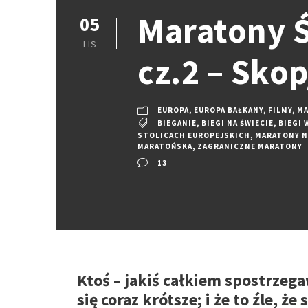
Maratony Ś
05
LIS
cz.2 – Sko
EUROPA
,
EUROPA BAŁKANY
,
FILMY
,
MA
BIEGANIE
,
BIEGI NA ŚWIECIE
,
BIEGI 
STOLICACH EUROPEJSKICH
,
MARATONY N
MARATOŃSKA
,
ZAGRANICZNE MARATONY
13
Ktoś – jakiś całkiem spostrze
się coraz krótsze; i że to źle, ż