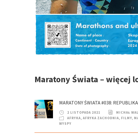
Maratony Świata – więcej l
MARATONY ŚWIATA #038: REPUBLIKA
2 LISTOPADA 2021
MICHAŁ WA
AFRYKA
,
AFRYKA ZACHODNIA
,
FILMY
,
M
WYSPY