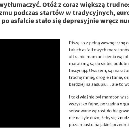
 wytłumaczyć. Otóż z coraz większą trudn
azmu podczas startów w tradycyjnych, eu
 po asfalcie stało się depresyjnie wręcz 
Piszę to z pełną wewnętrzną o
takich asfaltowych maratonów
ultra nie mam ani cienia wątp
maratony, są do siebie podobn
fascynują. Owszem, są maratony
trochę mniej, drogie i tanie, 
bardziej na zadupiu… ale to w
I taki właśnie był maraton w st
wszystko fajne, porządna organ
serwowane wprost do biegowego
nie na tyle dużo, żeby się znudz
poza miasto na jakieś przedm