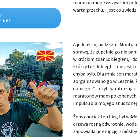
maraton mogę wszystkim pole
warta grzechu, i jest co zwied
?
UTUBE
A jednak się nudziłem! Montuj
sprawę, że zupełnie go nie pa
w krótkim zdaniu: biegłem, i d
którzy też dobiegli. I nie jest
chyba było. Dla mnie ten mara
zorganizowano go w Lesznie, Pł
dobiegnij” – czyli parafrazując
maratonów mam pokonanych po
impulsu dla mojego znudzone
Żeby chociaż ten bieg był w
Af
drzewa rosną odwrotnie, woda p
zapowiadając erupcję. Zniósłby