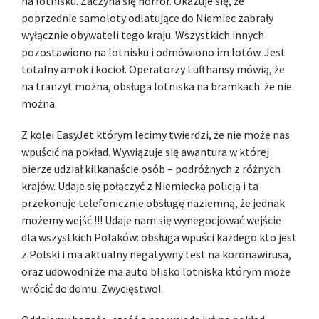
na lotnisku. Zaczyna się horror. Okazuje się, że
poprzednie samoloty odlatujące do Niemiec zabrały
wyłącznie obywateli tego kraju. Wszystkich innych
pozostawiono na lotnisku i odmówiono im lotów. Jest
totalny amok i kocioł. Operatorzy Lufthansy mówią, że
na tranzyt można, obsługa lotniska na bramkach: że nie
można.
Z kolei EasyJet którym lecimy twierdzi, że nie może nas
wpuścić na pokład. Wywiązuje się awantura w której
bierze udział kilkanaście osób – podróżnych z różnych
krajów. Udaje się połączyć z Niemiecką policją i ta
przekonuje telefonicznie obsługę naziemną, że jednak
możemy wejść !!! Udaje nam się wynegocjować wejście
dla wszystkich Polaków: obsługa wpuści każdego kto jest
z Polski i ma aktualny negatywny test na koronawirusa,
oraz udowodni że ma auto blisko lotniska którym może
wrócić do domu. Zwycięstwo!