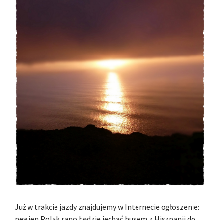
Już w trakcie jazdy znajdujemy w Internecie ogłoszenie:
pewien Polak rano będzie jechać busem z Hiszpanii do