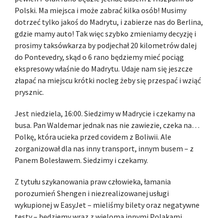
Polski. Ma miejsca i może zabrać kilka osób! Musimy
dotrzeć tylko jakoś do Madrytu, i zabierze nas do Berlina,
gdzie mamy auto! Tak więc szybko zmieniamy decyzję i
prosimy taksówkarza by podjechał 20 kilometrów dalej
do Pontevedry, skąd o 6 rano będziemy mieć pociąg
ekspresowy właśnie do Madrytu. Udaje nam się jeszcze
złapać na miejscu krótki nocleg żeby się przespać i wziąć
prysznic.
Jest niedziela, 16:00. Siedzimy w Madrycie i czekamy na
busa. Pan Waldemar jednak nas nie zawiezie, czeka na…
Polkę, która ucieka przed covidem z Boliwii. Ale
zorganizował dla nas inny transport, innym busem – z
Panem Bolesławem. Siedzimy i czekamy.
Z tytułu szykanowania praw człowieka, łamania
porozumień Shengen i niezrealizowanej usługi
wykupionej w EasyJet – mieliśmy bilety oraz negatywne
testy – będziemy wraz z wieloma innymi Polakami