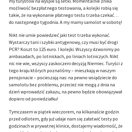
my turystów na wyspie są setki. Momentalnie znika
możliwość bezpłatnego testowania, a kolejki robią się
takie, że na wykonanie płatnego testu trzeba czekać…
do następnego tygodnia. A my mamy samolot w sobotę!
Nikt nie umie powiedzieć jaki test trzeba wykonać.
Wystarczy tani i szybki antygenowy, czy musi być drogi
PCR? Koszt to 125 euro. I kolejki. Wszyscy dzwonimy po
ambasadach, po lotniskach, po liniach lotniczych. Nikt
nic nie wie, wszyscy zaskoczeni decyzją Niemiec. Turyści z
tego kraju których poznaliśmy – mieszkają w naszym
pensjonacie – pocieszają nas: na pewno wsiądziecie do
samolotu bez problemu, przecież nie mogą z dnia na
dzień wprowadzić zakazu, na pewno będzie obowiązywał
dopiero od poniedziałku!
Tymczasem w piątek wieczorem, na kilkanaście godzin
przed odlotem, gdy już udaje nam się załatwić testy po
godzinach w prywatnej klinice, dostajemy wiadomość, że