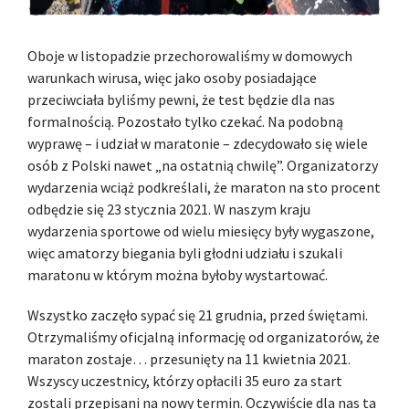
Oboje w listopadzie przechorowaliśmy w domowych
warunkach wirusa, więc jako osoby posiadające
przeciwciała byliśmy pewni, że test będzie dla nas
formalnością. Pozostało tylko czekać. Na podobną
wyprawę – i udział w maratonie – zdecydowało się wiele
osób z Polski nawet „na ostatnią chwilę”. Organizatorzy
wydarzenia wciąż podkreślali, że maraton na sto procent
odbędzie się 23 stycznia 2021. W naszym kraju
wydarzenia sportowe od wielu miesięcy były wygaszone,
więc amatorzy biegania byli głodni udziału i szukali
maratonu w którym można byłoby wystartować.
Wszystko zaczęło sypać się 21 grudnia, przed świętami.
Otrzymaliśmy oficjalną informację od organizatorów, że
maraton zostaje… przesunięty na 11 kwietnia 2021.
Wszyscy uczestnicy, którzy opłacili 35 euro za start
zostali przepisani na nowy termin. Oczywiście dla nas ta