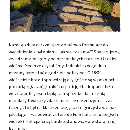
Każdego dnia otrzymujemy mailowo formularz do
wypełnienia z pytaniami „jak się czujemy?”. Spacerujemy,
zwiedzamy, biegamy po przepięknych trasach. O takiej
właśnie Maderze czytaliśmy. Jednak każdego dnia
musimy pamiętać o godzinie policyjnej. O 18:00
właściciele hoteli sprawdzają czy goście są w pokojach i
potrafią zgłaszać „braki” na policję. Na drogach dużo
wozów policyjnych łapiących spóźnialskich. Lepią
mandaty. Dwa razy zdarza nam się nie zdążyć na czas
(każdy kto był na Maderze wie, jaka to górzysta wyspa i
jak długo trwa powrót autem do Funchal z nieodległych
wiosek). Policjanci są bardzo stanowczy ale starają się
być mili.