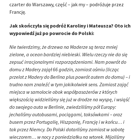
czarter do Warszawy, część – jak my – podróżuje przez
Francję.
Jak skończyła się podróż Karoliny i Mateusza? Oto ich
wypowiedź już po powrocie do Polski:
Nie twierdzimy, że drzewa na Maderze są teraz mniej
zielone, a ocean bardziej niebieski. Wielu rzeczy nie da się
zepsuć irracjonalnymi rozporządzeniami. Nam powrót do
domu z Madery zajął 66 godzin, zamiast ośmiu (licząc
przelot z Madery do Berlina plus powrót autem do domu) – i
trudno nam znaleźć w tym jakikolwiek sens. Zamiast zająć
miejsca w samolocie obok współpasażerów z których
większością widzieliśmy się już w drodze na wyspę, i wsiąść
do swojego auta w Berlinie, zwiedziliśmy pół Europy:
jechaliśmy autobusami, pociągami, taksówkami – oraz
busem przez Portugalię, Hiszpanię, Francję i w końcu… i
tak przez Niemcy. Do Polski dotarliśmy zamiast w sobotę
wieczorem… w nocy z poniedziałku na wtorek. Mijaliśmy