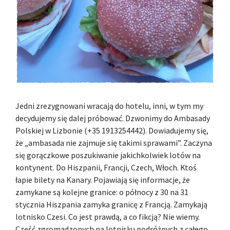
Jedni zrezygnowani wracają do hotelu, inni, w tym my
decydujemy się dalej próbować. Dzwonimy do Ambasady
Polskiej w Lizbonie (+35 1913254442). Dowiadujemy się,
że „ambasada nie zajmuje się takimi sprawami”. Zaczyna
się gorączkowe poszukiwanie jakichkolwiek lotów na
kontynent. Do Hiszpanii, Francji, Czech, Włoch. Ktoś
łapie bilety na Kanary. Pojawiają się informacje, że
zamykane są kolejne granice: o północy z 30 na 31
stycznia Hiszpania zamyka granicę z Francją. Zamykają
lotnisko Czesi. Co jest prawdą, a co fikcją? Nie wiemy.
Część zgromadzonych na lotnisku podróżnych z całego