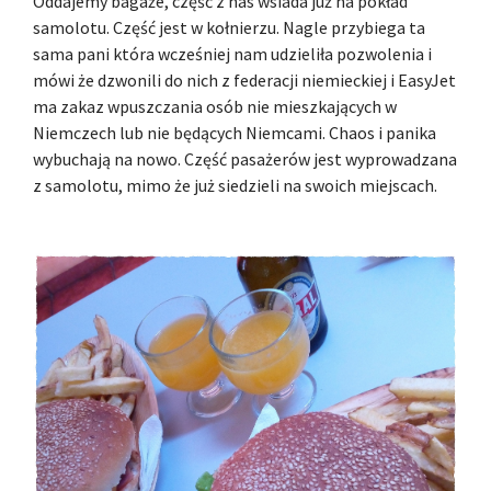
Oddajemy bagaże, część z nas wsiada już na pokład
samolotu. Część jest w kołnierzu. Nagle przybiega ta
sama pani która wcześniej nam udzieliła pozwolenia i
mówi że dzwonili do nich z federacji niemieckiej i EasyJet
ma zakaz wpuszczania osób nie mieszkających w
Niemczech lub nie będących Niemcami. Chaos i panika
wybuchają na nowo. Część pasażerów jest wyprowadzana
z samolotu, mimo że już siedzieli na swoich miejscach.