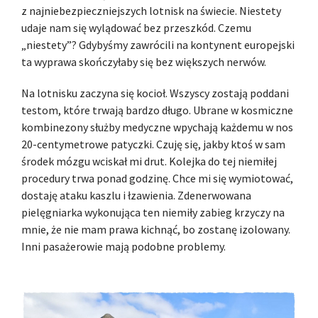
z najniebezpieczniejszych lotnisk na świecie. Niestety
udaje nam się wylądować bez przeszkód. Czemu
„niestety”? Gdybyśmy zawrócili na kontynent europejski
ta wyprawa skończyłaby się bez większych nerwów.
Na lotnisku zaczyna się kocioł. Wszyscy zostają poddani
testom, które trwają bardzo długo. Ubrane w kosmiczne
kombinezony służby medyczne wpychają każdemu w nos
20-centymetrowe patyczki. Czuję się, jakby ktoś w sam
środek mózgu wciskał mi drut. Kolejka do tej niemiłej
procedury trwa ponad godzinę. Chce mi się wymiotować,
dostaję ataku kaszlu i łzawienia. Zdenerwowana
pielęgniarka wykonująca ten niemiły zabieg krzyczy na
mnie, że nie mam prawa kichnąć, bo zostanę izolowany.
Inni pasażerowie mają podobne problemy.