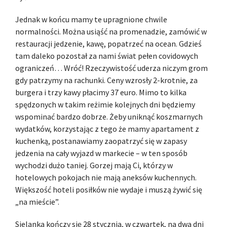
Jednak w końcu mamy te upragnione chwile
normalności. Można usiąść na promenadzie, zamówić w
restauracji jedzenie, kawę, popatrzeć na ocean. Gdzieś
tam daleko pozostał za nami świat pełen covidowych
ograniczeń… Wróć! Rzeczywistość uderza niczym grom
gdy patrzymy na rachunki. Ceny wzrosły 2-krotnie, za
burgera i trzy kawy płacimy 37 euro. Mimo to kilka
spędzonych w takim reżimie kolejnych dni będziemy
wspominać bardzo dobrze. Żeby uniknąć koszmarnych
wydatków, korzystając z tego że mamy apartament z
kuchenką, postanawiamy zaopatrzyć się w zapasy
jedzenia na cały wyjazd w markecie – w ten sposób
wychodzi dużo taniej. Gorzej mają Ci, którzy w
hotelowych pokojach nie mają aneksów kuchennych.
Większość hoteli posiłków nie wydaje i muszą żywić się
„na mieście”.
Sielanka kończy się 28 stycznia, w czwartek, na dwa dni