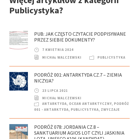
Więcej artykułów z kategorii
Publicystyka?
PUB: JAK CZĘSTO CZYTACIE PODPISYWANE
PRZEZ SIEBIE DOKUMENTY?
7 KWIETNIA 2024
MICHAŁ WALCZEWSKI
PUBLICYSTYKA
PODRÓŻ 001: ANTARKTYDA CZ.7 – ZIEMIA
NICZYJA?
23 LIPCA 2021
MICHAŁ WALCZEWSKI
ANTARKTYDA
,
OCEAN ANTARKTYCZNY
,
PODRÓŻ
001 - ANTARKTYDA
,
PUBLICYSTYKA
,
ZWYCZAJE
PODRÓŻ 078: JORDANIA CZ.8 –
SANKTUARIUM AGIOS LOT CZYLI JASKINIA
LOTA, UNESCO #106 (KANDYDAT)