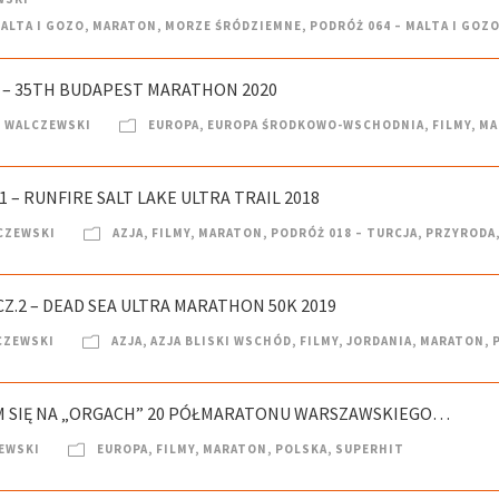
ALTA I GOZO
,
MARATON
,
MORZE ŚRÓDZIEMNE
,
PODRÓŻ 064 – MALTA I GOZO
2 – 35TH BUDAPEST MARATHON 2020
 WALCZEWSKI
EUROPA
,
EUROPA ŚRODKOWO-WSCHODNIA
,
FILMY
,
MA
 – RUNFIRE SALT LAKE ULTRA TRAIL 2018
CZEWSKI
AZJA
,
FILMY
,
MARATON
,
PODRÓŻ 018 – TURCJA
,
PRZYRODA
Z.2 – DEAD SEA ULTRA MARATHON 50K 2019
CZEWSKI
AZJA
,
AZJA BLISKI WSCHÓD
,
FILMY
,
JORDANIA
,
MARATON
,
EM SIĘ NA „ORGACH” 20 PÓŁMARATONU WARSZAWSKIEGO…
EWSKI
EUROPA
,
FILMY
,
MARATON
,
POLSKA
,
SUPERHIT