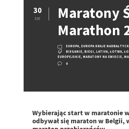
Maratony Ś
30
SIE
Marathon 
EUROPA
,
EUROPA KRAJE NADBAŁTYCK
BIEGANIE
,
BIEGI
,
LATIVA
,
ŁOTWA
,
ŁO
EUROPEJSKIE
,
MARATONY NA ŚWIECIE
,
MA
0
Wybierając start w maratonie 
odbywał się maraton w Belgii, w
maraton przebierańców.