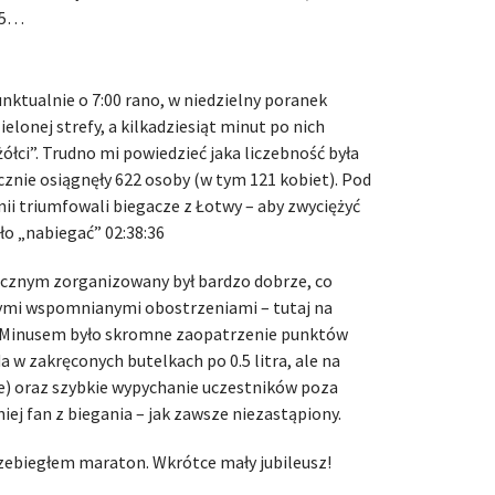
05…
nktualnie o 7:00 rano, w niedzielny poranek
ielonej strefy, a kilkadziesiąt minut po nich
ółci”. Trudno mi powiedzieć jaka liczebność była
ącznie osiągnęły 622 osoby (w tym 121 kobiet). Pod
i triumfowali biegacze z Łotwy – aby zwyciężyć
ło „nabiegać” 02:38:36
cznym zorganizowany był bardzo dobrze, co
ymi wspomnianymi obostrzeniami – tutaj na
a. Minusem było skromne zaopatrzenie punktów
 w zakręconych butelkach po 0.5 litra, ale na
e) oraz szybkie wypychanie uczestników poza
ej fan z biegania – jak zawsze niezastąpiony.
rzebiegłem maraton. Wkrótce mały jubileusz!