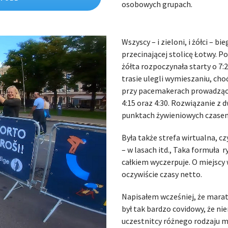
osobowych grupach.
Wszyscy – i zieloni, i żółci – b
przecinającej stolicę Łotwy. Po
żółta rozpoczynała starty o 7:
trasie ulegli wymieszaniu, cho
przy pacemakerach prowadzących
4:15 oraz 4:30. Rozwiązanie z 
punktach żywieniowych czasem
Była także strefa wirtualna, c
– w lasach itd., Taka formuła r
całkiem wyczerpuje. O miejsc
oczywiście czasy netto.
Napisałem wcześniej, że marato
był tak bardzo covidowy, że ni
uczestnitcy różnego rodzaju m