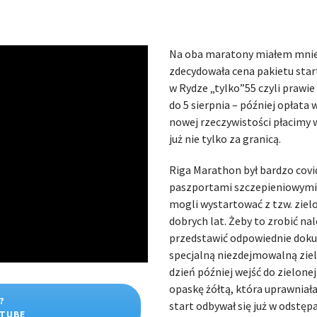
Na oba maratony miałem mniej
zdecydowała cena pakietu star
w Rydze „tylko”55 czyli prawie
do 5 sierpnia – później opłata w
nowej rzeczywistości płacimy 
już nie tylko za granicą.
Riga Marathon był bardzo covi
paszportami szczepieniowymi
mogli wystartować z tzw. zielon
dobrych lat. Żeby to zrobić n
przedstawić odpowiednie dok
specjalną niezdejmowalną zie
dzień później wejść do zielone
opaskę żółtą, która uprawniała
?
start odbywał się już w odstęp
UTUBE