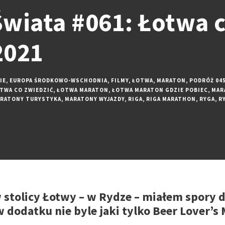
wiata #061: Łotwa c
2021
IE
,
EUROPA ŚRODKOWO-WSCHODNIA
,
FILMY
,
ŁOTWA
,
MARATON
,
PODRÓŻ 045
TWA CO ZWIEDZIĆ
,
ŁOTWA MARATON
,
ŁOTWA MARATON GDZIE POBIEC
,
MAR
RATONY TURYSTYKA
,
MARATONY WYJAZDY
,
RIGA
,
RIGA MARATHON
,
RYGA
,
R
w stolicy Łotwy – w Rydze – miałem spory
 dodatku nie byle jaki tylko Beer Lover’s