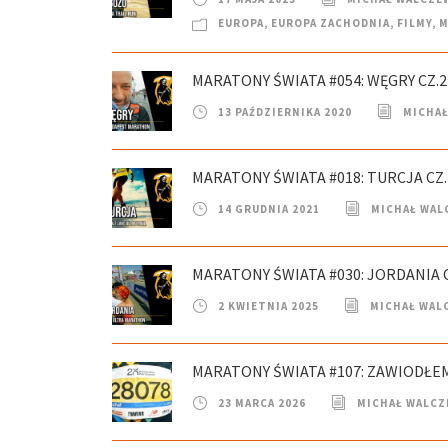
EUROPA
,
EUROPA ZACHODNIA
,
FILMY
,
M
MARATONY ŚWIATA #054: WĘGRY CZ.
13 PAŹDZIERNIKA 2020
MICHAŁ
MARATONY ŚWIATA #018: TURCJA CZ.1
14 GRUDNIA 2021
MICHAŁ WAL
MARATONY ŚWIATA #030: JORDANIA C
2 KWIETNIA 2025
MICHAŁ WAL
MARATONY ŚWIATA #107: ZAWIODŁ
23 MARCA 2026
MICHAŁ WALCZ