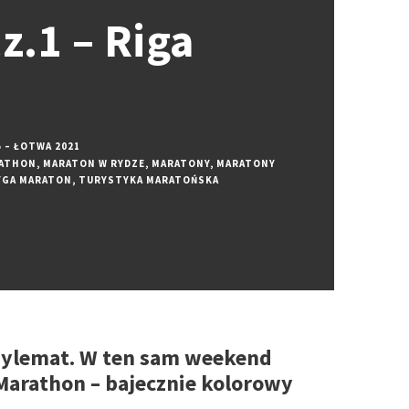
z.1 – Riga
 – ŁOTWA 2021
ATHON
,
MARATON W RYDZE
,
MARATONY
,
MARATONY
YGA MARATON
,
TURYSTYKA MARATOŃSKA
 dylemat. W ten sam weekend
 Marathon – bajecznie kolorowy