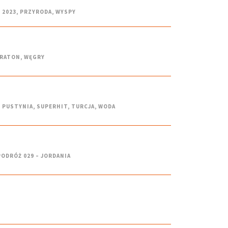
 2023
,
PRZYRODA
,
WYSPY
RATON
,
WĘGRY
,
PUSTYNIA
,
SUPERHIT
,
TURCJA
,
WODA
PODRÓŻ 029 – JORDANIA