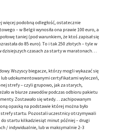
 więcej podobną odległość, ostatecznie
towego – w Belgii wynosiła ona prawie 100 euro, a
 połowę taniej (pod warunkiem, że ktoś zapisał się
zrastała do 85 euro). To i tak 250 złotych – tyle w
w dzisiejszych czasach za starty w maratonach…
dowy. Wszyscy biegacze, którzy mogli wykazać się
 lub udokumentowanymi certyfikatami wyleczeń,
ej strefy – czyli grupowo, jak za starych,
ależało w biurze zawodów podczas odbioru pakietu
umenty. Zostawało się wtedy… zachipowanym
loną opaską na podstawie której można było
j strefy startu. Pozostali uczestnicy otrzymywali
 do startu kilkadziesiąt minut później – drugi
ach / indywidualnie, lub w maksymalnie 2-3