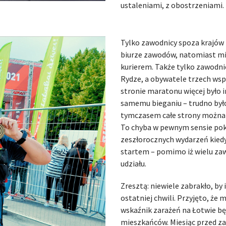
ustaleniami, z obostrzeniami.
Tylko zawodnicy spoza krajów 
biurze zawodów, natomiast mie
kurierem. Także tylko zawodni
Rydze, a obywatele trzech wspo
stronie maratonu więcej było 
samemu bieganiu – trudno był
tymczasem całe strony można b
To chyba w pewnym sensie pokło
zeszłorocznych wydarzeń kied
startem – pomimo iż wielu za
udziału.
Zresztą: niewiele zabrakło, by
ostatniej chwili. Przyjęto, że 
wskaźnik zarażeń na Łotwie będ
mieszkańców. Miesiąc przed z