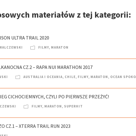
osowych materiałów z tej kategorii:
ISON ULTRA TRAIL 2020
 WALCZEWSKI
FILMY
,
MARATON
LKANOCNA CZ.2 – RAPA NUI MARATHON 2017
WSKI
AUSTRALIA I OCEANIA
,
CHILE
,
FILMY
,
MARATON
,
OCEAN SPOKO
IEG CICHOCIEMNYCH, CZYLI PO PIERWSZE PRZEŻYĆ!
LCZEWSKI
FILMY
,
MARATON
,
SUPERHIT
O CZ.1 – XTERRA TRAIL RUN 2023
WSKI