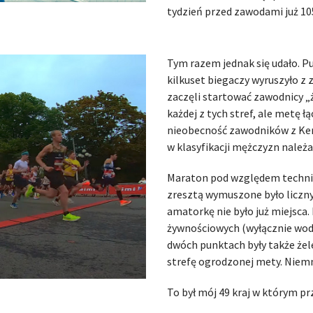
tydzień przed zawodami już 1
Tym razem jednak się udało. Pu
kilkuset biegaczy wyruszyło z z
zaczęli startować zawodnicy „ż
każdej z tych stref, ale metę ł
nieobecność zawodników z Keni
w klasyfikacji mężczyzn należa
Maraton pod względem techni
zresztą wymuszone było liczn
amatorkę nie było już miejsc
żywnościowych (wyłącznie woda
dwóch punktach były także żel
strefę ogrodzonej mety. Niemni
To był mój 49 kraj w którym p