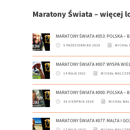
Maratony Świata – więcej l
MARATONY ŚWIATA #053: POLSKA – B
5 PAŹDZIERNIKA 2020
MICHAŁ
MARATONY ŚWIATA #007: WYSPA WIE
14 MAJA 2021
MICHAŁ WALCZE
MARATONY ŚWIATA #000: POLSKA – B
26 SIERPNIA 2020
MICHAŁ WA
MARATONY ŚWIATA #077: MALTA I GOZ
17 MAJA 2023
MICHAŁ WALCZE