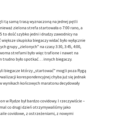
iegli tą samą trasą wyznaczoną na jednej pętli
nieważ zielona strefa startowała o 7:00 rano, a
25 to dość szybko jedni i drudzy zawodnicy na
ć większe skupiska biegaczy widać było wyłącznie
 grupy „zielonych” na czasy 3:30, 3:45, 4:00,
dwoma strefami było więc trafione i nawet na
 trudno było spotkać… innych biegaczy.
zyli biegacze którzy „startować” mogli poza Rygą
ywalizacji korespondencyjnej chyba już się jednak
y w wynikach końcowych maratonu decydowały
n w Rydze był bardzo covidowy. I rzeczywiście –
emal co drugi dzień otrzymywaliśmy jako
aile covidowe, z ostrzeżeniami, z nowymi