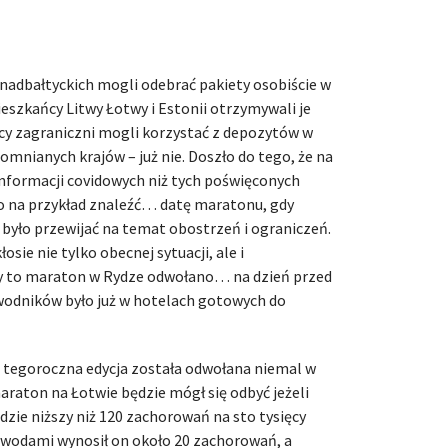
nadbałtyckich mogli odebrać pakiety osobiście w
szkańcy Litwy Łotwy i Estonii otrzymywali je
cy zagraniczni mogli korzystać z depozytów w
mnianych krajów – już nie. Doszło do tego, że na
informacji covidowych niż tych poświęconych
o na przykład znaleźć… datę maratonu, gdy
yło przewijać na temat obostrzeń i ograniczeń.
sie nie tylko obecnej sytuacji, ale i
y to maraton w Rydze odwołano… na dzień przed
wodników było już w hotelach gotowych do
 i tegoroczna edycja została odwołana niemal w
maraton na Łotwie będzie mógł się odbyć jeżeli
zie niższy niż 120 zachorowań na sto tysięcy
awodami wynosił on około 20 zachorowań, a