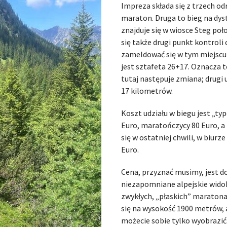
Impreza składa się z trzech od
maraton. Druga to bieg na dys
znajduje się w wiosce Steg poł
się także drugi punkt kontroli
zameldować się w tym miejscu 
jest sztafeta 26+17. Oznacza t
tutaj następuje zmiana; drugi
17 kilometrów.
Koszt udziału w biegu jest „ty
Euro, maratończycy 80 Euro, a
się w ostatniej chwili, w biur
Euro.
Cena, przyznać musimy, jest 
niezapomniane alpejskie widok
zwykłych, „płaskich” marato
się na wysokość 1900 metrów, a
możecie sobie tylko wyobrazić