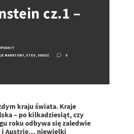
stein cz.1 –
UPERHIT
JE MARATONY
,
STEG
,
VADUZ
0
dym kraju świata. Kraje
ska – po kilkadziesiąt, czy
ągu roku odbywa się zaledwie
 i Austrię… niewielki