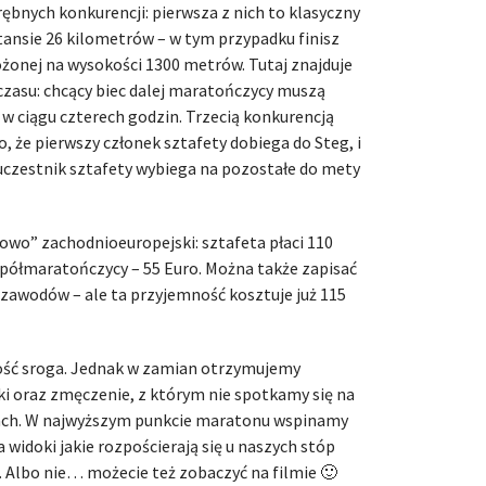
rębnych konkurencji: pierwsza z nich to klasyczny
tansie 26 kilometrów – w tym przypadku finisz
ożonej na wysokości 1300 metrów. Tutaj znajduje
 czasu: chcący biec dalej maratończycy muszą
w ciągu czterech godzin. Trzecią konkurencją
o, że pierwszy członek sztafety dobiega do Steg, i
 uczestnik sztafety wybiega na pozostałe do mety
powo” zachodnioeuropejski: sztafeta płaci 110
 półmaratończycy – 55 Euro. Można także zapisać
ze zawodów – ale ta przyjemność kosztuje już 115
dość sroga. Jednak w zamian otrzymujemy
i oraz zmęczenie, z którym nie spotkamy się na
nach. W najwyższym punkcie maratonu wspinamy
 widoki jakie rozpościerają się u naszych stóp
. Albo nie… możecie też zobaczyć na filmie 🙂