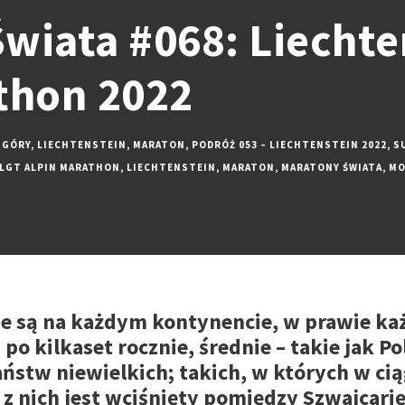
wiata #068: Liechten
thon 2022
GÓRY
,
LIECHTENSTEIN
,
MARATON
,
PODRÓŻ 053 – LIECHTENSTEIN 2022
,
S
LGT ALPIN MARATHON
,
LIECHTENSTEIN
,
MARATON
,
MARATONY ŚWIATA
,
MO
e są na każdym kontynencie, w prawie każ
o kilkaset rocznie, średnie – takie jak Pol
państw niewielkich; takich, w których w ci
z nich jest wciśnięty pomiędzy Szwajcarię