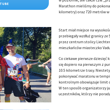
UTUBE
Marathon mieliśmy do pokonan
kilometry) oraz 720 metrów w
Start miał miejsce na wysokoś
przebiegały wzdłuż granicy ze 
przez centrum stolicy Liechten
mieszkańców miasteczko Vadu
Co ciekawe pierwsze dziesięć k
się dopiero na pierwszym z pu
10.5 kilometrze trasy. Niestet
pokonywać maratonu w tempie
kontrolnym obowiązuje limit c
W ten sposób organizatorzy ju
uczestników, którzy nie porad