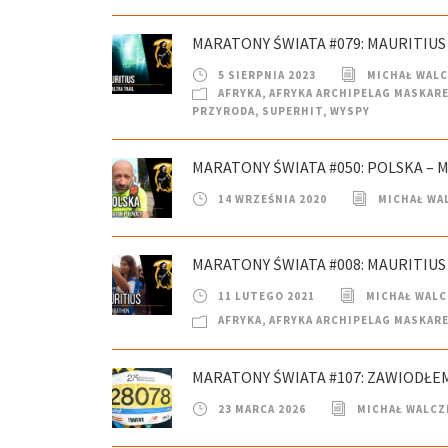
MARATONY ŚWIATA #079: MAURITIUS 
5 SIERPNIA 2023
MICHAŁ WAL
AFRYKA
,
AFRYKA ARCHIPELAG MASKAR
PRZYRODA
,
SUPERHIT
,
WYSPY
MARATONY ŚWIATA #050: POLSKA – 
14 WRZEŚNIA 2020
MICHAŁ WA
MARATONY ŚWIATA #008: MAURITIUS
11 LUTEGO 2021
MICHAŁ WAL
AFRYKA
,
AFRYKA ARCHIPELAG MASKAR
MARATONY ŚWIATA #107: ZAWIODŁ
23 MARCA 2026
MICHAŁ WALCZ