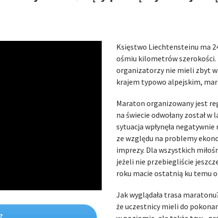
Księstwo Liechtensteinu ma 24 
ośmiu kilometrów szerokości.
organizatorzy nie mieli zbyt w
krajem typowo alpejskim, ma
Maraton organizowany jest regu
na świecie odwołany został w l
sytuacja wpłynęła negatywnie 
ze względu na problemy ekonom
imprezy. Dla wszystkich miłoś
jeżeli nie przebiegliście jesz
roku macie ostatnią ku temu o
Jak wyglądała trasa maratonu?
że uczestnicy mieli do pokona
?
w poziomie, ale także tzw. „p