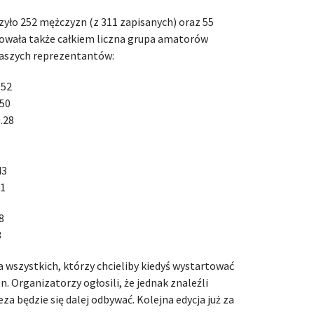
zyło 252 mężczyzn (z 311 zapisanych) oraz 55
rtowała także całkiem liczna grupa amatorów
 naszych reprezentantów:
.52
.50
.28
43
41
8
3
 wszystkich, którzy chcieliby kiedyś wystartować
. Organizatorzy ogłosili, że jednak znaleźli
a będzie się dalej odbywać. Kolejna edycja już za