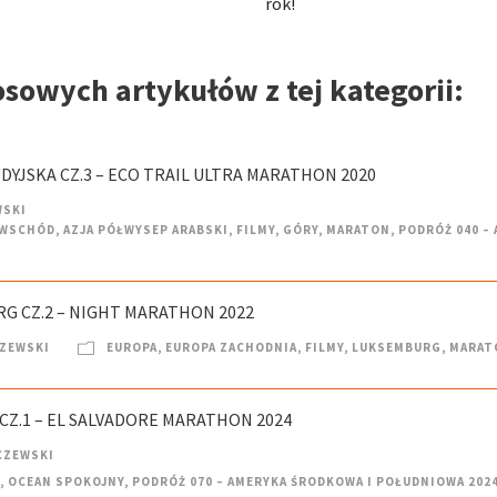
rok!
osowych artykułów z tej kategorii:
DYJSKA CZ.3 – ECO TRAIL ULTRA MARATHON 2020
WSKI
I WSCHÓD
,
AZJA PÓŁWYSEP ARABSKI
,
FILMY
,
GÓRY
,
MARATON
,
PODRÓŻ 040 – 
G CZ.2 – NIGHT MARATHON 2022
CZEWSKI
EUROPA
,
EUROPA ZACHODNIA
,
FILMY
,
LUKSEMBURG
,
MARAT
CZ.1 – EL SALVADORE MARATHON 2024
CZEWSKI
,
OCEAN SPOKOJNY
,
PODRÓŻ 070 – AMERYKA ŚRODKOWA I POŁUDNIOWA 202