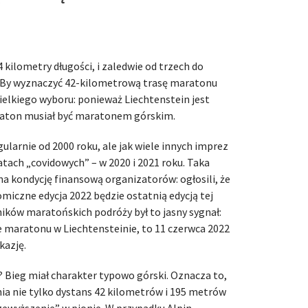
kilometry długości, i zaledwie od trzech do
 By wyznaczyć 42-kilometrową trasę maratonu
ielkiego wyboru: ponieważ Liechtenstein jest
raton musiał być maratonem górskim.
larnie od 2000 roku, ale jak wiele innych imprez
atach „covidowych” – w 2020 i 2021 roku. Taka
na kondycję finansową organizatorów: ogłosili, że
iczne edycja 2022 będzie ostatnią edycją tej
ników maratońskich podróży był to jasny sygnał:
cze maratonu w Liechtensteinie, to 11 czerwca 2022
kazję.
 Bieg miał charakter typowo górski. Oznacza to,
nia nie tylko dystans 42 kilometrów i 195 metrów
rzewyższenie” w pionie. W przypadku Alpin