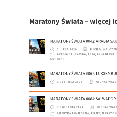
Maratony Świata – więcej l
MARATONY ŚWIATA #042: ARABIA SAU
2 LIPCA 2020
MICHAŁ WALCZE
ARABIA SAUDYJSKA
,
AZJA
,
AZJA BLISK
SUPERHIT
MARATONY ŚWIATA #067: LUKSEMBUR
3 CZERWCA 2022
MICHAŁ WAL
MARATONY ŚWIATA #084: SALWADOR 
7 KWIETNIA 2024
MICHAŁ WAL
AMERYKA PÓŁNOCNA
,
FILMY
,
MARATON