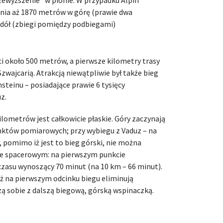
ia aż 1870 metrów w górę (prawie dwa
 dół (zbiegi pomiędzy podbiegami)
ci około 500 metrów, a pierwsze kilometry trasy
Szwajcarią. Atrakcją niewątpliwie był także bieg
steinu – posiadające prawie 6 tysięcy
z.
ilometrów jest całkowicie płaskie. Góry zaczynają
nktów pomiarowych; przy wybiegu z Vaduz – na
y, pomimo iż jest to bieg górski, nie można
 spacerowym: na pierwszym punkcie
zasu wynoszący 70 minut (na 10 km – 66 minut).
ż na pierwszym odcinku biegu eliminują
zą sobie z dalszą biegową, górską wspinaczką.