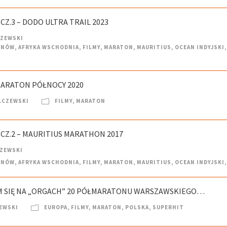
CZ.3 – DODO ULTRA TRAIL 2023
CZEWSKI
ENÓW
,
AFRYKA WSCHODNIA
,
FILMY
,
MARATON
,
MAURITIUS
,
OCEAN INDYJSKI
,
MARATON PÓŁNOCY 2020
LCZEWSKI
FILMY
,
MARATON
 CZ.2 – MAURITIUS MARATHON 2017
CZEWSKI
ENÓW
,
AFRYKA WSCHODNIA
,
FILMY
,
MARATON
,
MAURITIUS
,
OCEAN INDYJSKI
,
EM SIĘ NA „ORGACH” 20 PÓŁMARATONU WARSZAWSKIEGO…
EWSKI
EUROPA
,
FILMY
,
MARATON
,
POLSKA
,
SUPERHIT