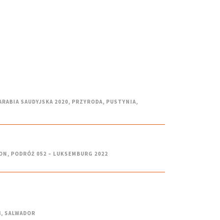
ARABIA SAUDYJSKA 2020
,
PRZYRODA
,
PUSTYNIA
,
ON
,
PODRÓŻ 052 – LUKSEMBURG 2022
4
,
SALWADOR