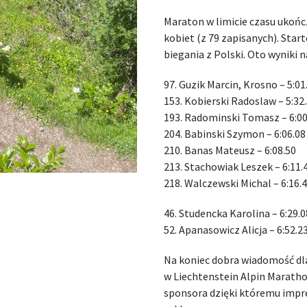
Maraton w limicie czasu ukońc
kobiet (z 79 zapisanych). Sta
biegania z Polski. Oto wyniki
97. Guzik Marcin, Krosno – 5:01
153. Kobierski Radoslaw – 5:32
193. Radominski Tomasz – 6:00
204. Babinski Szymon – 6:06.08
210. Banas Mateusz – 6:08.50
213. Stachowiak Leszek – 6:11.
218. Walczewski Michal – 6:16.
46. Studencka Karolina – 6:29.0
52. Apanasowicz Alicja – 6:52.2
Na koniec dobra wiadomość dla
w Liechtenstein Alpin Marathon
sponsora dzięki któremu imprez