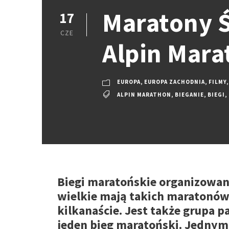
Maratony Ś
17
CZE
Alpin Mara
EUROPA
,
EUROPA ZACHODNIA
,
FILMY
,
ALPIN MARATHON
,
BIEGANIE
,
BIEGI
,
Biegi maratońskie organizowan
wielkie mają takich maratonów p
kilkanaście. Jest także grupa 
jeden bieg maratoński. Jednym 