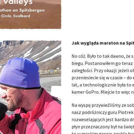
Jak wygląda maraton na Spi
No cóż. Było to tak dawno, że
biegu. Postanowiłem go teraz 
zaległości. Przy okazji: jeżeli
przeniesiecie się w czasie – do
lat, a technologicznie była to
kamer GoPro. Miejcie to więc 
Na wyspę przywieźliśmy ze sob
nasz podróżniczy guru Piotrek
rozweselających jest bardzo d
płyn przeznaczony był na święt
to w męskim gronie zwykle byw