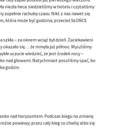
a niezła heca: siedzieliśmy w hotelu i czytaliśmy
my zupełnie rachubę czasu. Nikt z nas nawet się
ym, która może być godzina; przecież SŁOŃCE
 szkła – za oknem wciąż był dzień. Zaciekawieni
dy okazało się… że minęła już północ. Wyszliśmy
ykłe uczucie wiedzieć, że jest środek nocy –
oko nad głowami. Natychmiast poszliśmy spać, bo
lka godzin.
ysoko nad horyzontem. Podczas biegu na zmianę
mroźne powiewy; przez cały bieg co chwilę albo się