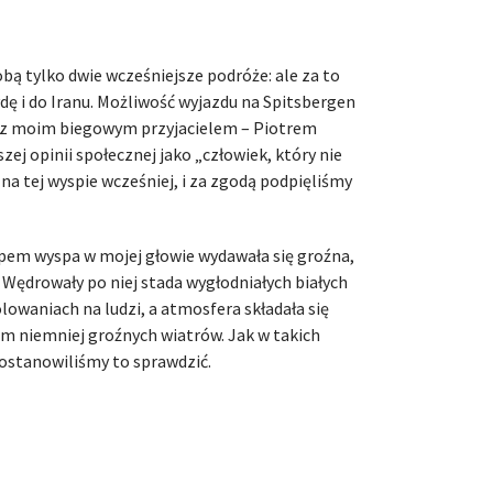
bą tylko dwie wcześniejsze podróże: ale za to
dę i do Iranu. Możliwość wyjazdu na Spitsbergen
 z moim biegowym przyjacielem – Piotrem
zej opinii społecznej jako „człowiek, który nie
ż na tej wyspie wcześniej, i za zgodą podpięliśmy
pem wyspa w mojej głowie wydawała się groźna,
Wędrowały po niej stada wygłodniałych białych
olowaniach na ludzi, a atmosfera składała się
m niemniej groźnych wiatrów. Jak w takich
stanowiliśmy to sprawdzić.