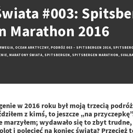
wiata #003: Spitsbe
n Marathon 2016
RWEGIA
,
OCEAN ARKTYCZNY
,
PODRÓŻ 003 – SPITSBERGEN 2016
,
SPITSBER
ENIE
,
MARATONY ŚWIATA
,
SPITSBERGEN
,
SPITSBERGEN MARATHON
,
SVALB
enie w 2016 roku był moją trzecią podróżą
eździłem z kimś, to jeszcze „na przyczepk
e marzyłem; wydawało się to zbyt trudne,
olot i polecieć na koniec świata? Przecież