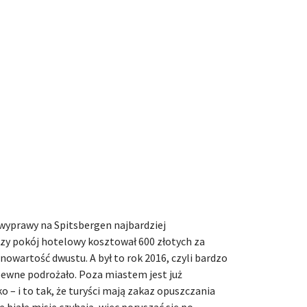
 wyprawy na Spitsbergen najbardziej
y pokój hotelowy kosztował 600 złotych za
wnowartość dwustu. A był to rok 2016, czyli bardzo
ewne podrożało. Poza miastem jest już
ko – i to tak, że turyści mają zakaz opuszczania
białe misie czyhają, więc poruszać się po