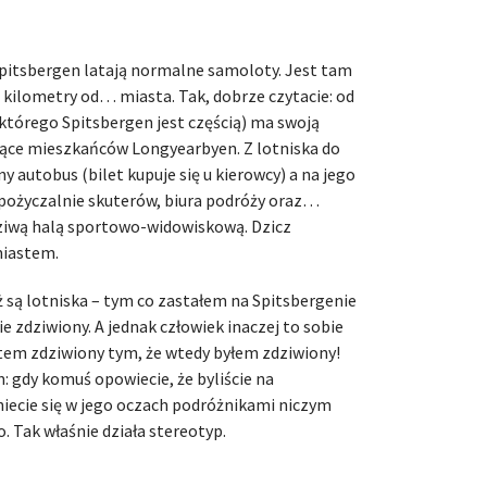
 Spitsbergen latają normalne samoloty. Jest tam
 kilometry od… miasta. Tak, dobrze czytacie: od
(którego Spitsbergen jest częścią) ma swoją
siące mieszkańców Longyearbyen. Z lotniska do
 autobus (bilet kupuje się u kierowcy) a na jego
ypożyczalnie skuterów, biura podróży oraz…
dziwą halą sportowo-widowiskową. Dzicz
miastem.
ż są lotniska – tym co zastałem na Spitsbergenie
 zdziwiony. A jednak człowiek inaczej to sobie
stem zdziwiony tym, że wtedy byłem zdziwiony!
: gdy komuś opowiecie, że byliście na
niecie się w jego oczach podróżnikami niczym
 Tak właśnie działa stereotyp.