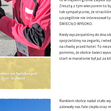
Zresztą z tym wieczorem to był
tak sympatycznie, że straciliś
szczególnie nie interesował t
ŚWIECIŁO WYSOKO.
Kiedy wyczerpaliśmy do dna oba
spojrzeliśmy na zegarki, i wte
na chwilę przed hotel. To niezw
pomimo, że słońce świeci wys
start w maratonie był już za ki
Rankiem słońce nadal stało w
zalewały nas fale ciepła oraz 