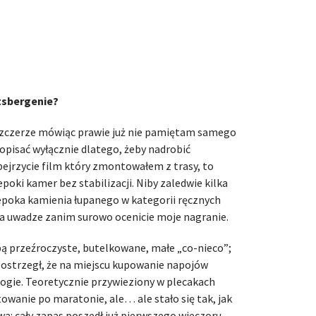
tsbergenie?
 szczerze mówiąc prawie już nie pamiętam samego
opisać wyłącznie dlatego, żeby nadrobić
 obejrzycie film który zmontowałem z trasy, to
 epoki kamer bez stabilizacji. Niby zaledwie kilka
 epoka kamienia łupanego w kategorii ręcznych
na uwadze zanim surowo ocenicie moje nagranie.
ą przeźroczyste, butelkowane, małe „co-nieco”;
 ostrzegł, że na miejscu kupowanie napojów
rogie. Teoretycznie przywieziony w plecakach
owanie po maratonie, ale… ale stało się tak, jak
a: cały zapas poszedł już pierwszego wieczoru.