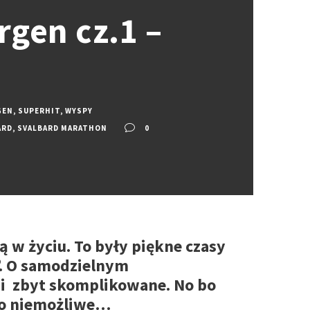
rgen cz.1 –
GEN
,
SUPERHIT
,
WYSPY
ARD
,
SVALBARD MARATHON
0
 w życiu. To były piękne czasy
ę”. O samodzielnym
 i zbyt skomplikowane. No bo
 to niemożliwe…