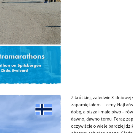
Z krótkiej, zaledwie 3-dniowej
zapamiętałem… ceny. Najtańsz
dobę, a pizza i małe piwo – ró
dawno, dawno temu. Teraz zap
oczywiście o wiele bardziej dzi
obszaru zabudowanego. Głodne 