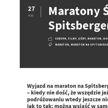
Maratony Ś
27
KW.
Spitsberge
EUROPA
,
FILMY
,
GÓRY
,
MARATON
,
NO
MARATON
,
MARATON NA SPITSBERG
Wyjazd na maraton na Spitsberg
– kiedy nie dość, że wszędzie j
podróżowaniu wtedy jeszcze ni
jak to tak: można wsiąść w sam