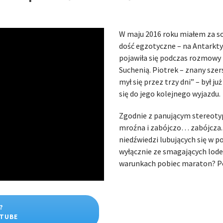
W maju 2016 roku miałem za so
dość egzotyczne – na Antarkty
pojawiła się podczas rozmowy
Suchenią. Piotrek – znany szers
mył się przez trzy dni” – był ju
się do jego kolejnego wyjazdu.
Zgodnie z panującym stereoty
mroźna i zabójczo… zabójcza. 
niedźwiedzi lubujących się w p
wyłącznie ze smagających lode
warunkach pobiec maraton? Po
?
UTUBE