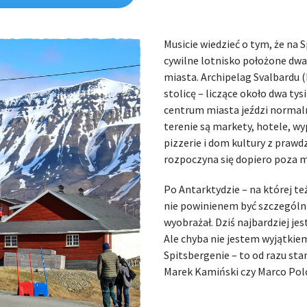
Musicie wiedzieć o tym, że na
cywilne lotnisko położone dwa
miasta. Archipelag Svalbardu 
stolicę – liczące około dwa ty
centrum miasta jeździ normalny
terenie są markety, hotele, w
pizzerie i dom kultury z praw
rozpoczyna się dopiero poza 
Po Antarktydzie – na której te
nie powinienem być szczególnie
wyobrażał. Dziś najbardziej je
Ale chyba nie jestem wyjątkiem
Spitsbergenie – to od razu sta
Marek Kamiński czy Marco Polo.