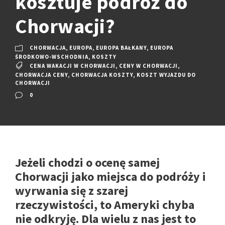
kosztuje podróż do
Chorwacji?
CHORWACJA
,
EUROPA
,
EUROPA BAŁKANY
,
EUROPA
ŚRODKOWO-WSCHODNIA
,
KOSZTY
CENA WAKACJI W CHORWACJI
,
CENY W CHORWACJI
,
CHORWACJA CENY
,
CHORWACJA KOSZTY
,
KOSZT WYJAZDU DO
CHORWACJI
0
Jeżeli chodzi o ocenę samej
Chorwacji jako miejsca do podróży i
wyrwania się z szarej
rzeczywistości, to Ameryki chyba
nie odkryję. Dla wielu z nas jest to