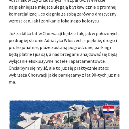
Austriaków czy znudzonych Hiszpanów. W efekcie
najpiękniejsze miejsca ulegają błyskawicznie ogromnej
komercjalizacji, co ciągnie za sobą zarówno drastyczny
wzrost cen, jak i zanikanie lokalnego kolorytu.
Już za kilka lat w Chorwacji będzie tak, jak w położonych
po drugiej stronie Adriatyku Włoszech – pięknie, drogo i
profesjonalnie; plaże zostaną pogrodzone, parkingi
będą płatne (już są), a nad brzegami znajdować się będą
wyłącznie ekskluzywne hotele i apartamentowce.
Chciałbym się mylić, ale to już się praktycznie stało:
wybrzeża Chorwacji jakie pamiętamy z lat 90-tych już nie
ma.