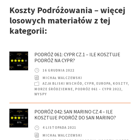
Koszty Podróżowania – więcej
losowych materiałów z tej
kategorii:
PODRÓŻ 061: CYPR CZ.1 – ILE KOSZTUJE
PODRÓŻ NA CYPR?
16 GRUDNIA 2022
MICHAŁ WALCZEWSKI
AZJA BLISKI WSCHÓD
,
CYPR
,
EUROPA
,
KOSZTY
,
MORZE ŚRÓDZIEMNE
,
PODRÓŻ 061 – CYPR 2022
,
WYSPY
PODRÓŻ 042: SAN MARINO CZ.4 – ILE
KOSZTUJE PODRÓŻ DO SAN MARINO?
4 LISTOPADA 2021
MICHAŁ WALCZEWSKI