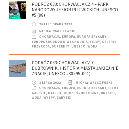
PODRÓŻ 033: CHORWACJA CZ.4 – PARK
NARODOWY JEZIOR PLITWICKICH, UNESCO
#5 (98)
26 LISTOPADA 2020
MICHAŁ WALCZEWSKI
CHORWACJA
,
EUROPA
,
EUROPA BAŁKANY
,
EUROPA ŚRODKOWO-WSCHODNIA
,
FILMY
,
GALERIE
,
PRZYRODA
,
SUPERHIT
,
UNESCO
,
WODA
PODRÓŻ 033: CHORWACJA CZ.7 –
DUBROWNIK, HISTORIA MIASTA JAKIEJ NIE
ZNACIE, UNESCO #30 (95-001)
8 LIPCA 2022
MICHAŁ WALCZEWSKI
CHORWACJA
,
EUROPA
,
EUROPA BAŁKANY
,
FILMY
,
GALERIE
,
MIASTA
,
MORZE ŚRÓDZIEMNE
,
UNESCO
,
WODA
,
WYSPY
,
ZABYTKI