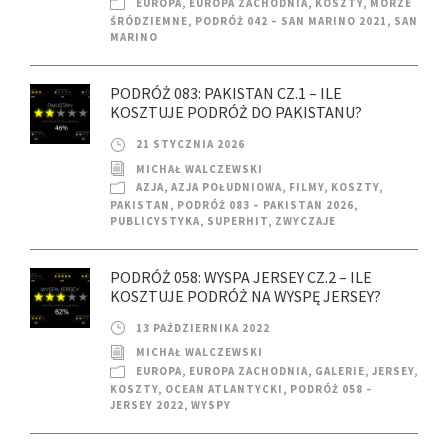
EUROPA
,
EUROPA ZACHODNIA
,
KOSZTY
,
MORZE
ŚRÓDZIEMNE
,
PODRÓŻ 042 – SAN MARINO 2021
,
SAN
MARINO
PODRÓŻ 083: PAKISTAN CZ.1 – ILE
KOSZTUJE PODRÓŻ DO PAKISTANU?
21 STYCZNIA 2026
MICHAŁ WALCZEWSKI
AZJA
,
AZJA POŁUDNIOWA
,
FILMY
,
KOSZTY
,
PAKISTAN
,
PODRÓŻ 083 – PAKISTAN 2026
,
PUBLICYSTYKA
,
SUPERHIT
,
ZWYCZAJE
PODRÓŻ 058: WYSPA JERSEY CZ.2 – ILE
KOSZTUJE PODRÓŻ NA WYSPĘ JERSEY?
13 PAŹDZIERNIKA 2022
MICHAŁ WALCZEWSKI
EUROPA
,
EUROPA ZACHODNIA
,
GALERIE
,
JERSEY
,
KOSZTY
,
OCEAN ATLANTYCKI
,
PODRÓŻ 058 –
JERSEY 2022
,
WYSPY