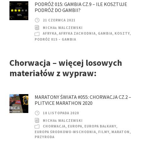
PODRÓŻ 015: GAMBIA CZ.9 – ILE KOSZTUJE
PODRÓŻ DO GAMBII?
21 CZERWCA 2021
MICHAŁ WALCZEWSKI
AFRYKA
,
AFRYKA ZACHODNIA
,
GAMBIA
,
KOSZTY
,
PODRÓŻ 015 – GAMBIA
Chorwacja – więcej losowych
materiałów z wypraw:
MARATONY ŚWIATA #055: CHORWACJA CZ.2 –
PLITVICE MARATHON 2020
18 LISTOPADA 2020
MICHAŁ WALCZEWSKI
CHORWACJA
,
EUROPA
,
EUROPA BAŁKANY
,
EUROPA ŚRODKOWO-WSCHODNIA
,
FILMY
,
MARATON
,
PRZYRODA