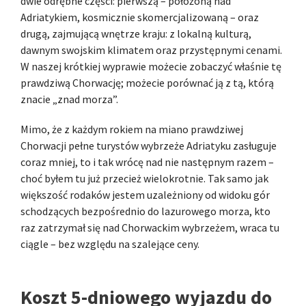
dwie odrębne części: pierwszą – położoną nad
Adriatykiem, kosmicznie skomercjalizowaną – oraz
drugą, zajmującą wnętrze kraju: z lokalną kulturą,
dawnym swojskim klimatem oraz przystępnymi cenami.
W naszej krótkiej wyprawie możecie zobaczyć właśnie tę
prawdziwą Chorwację; możecie porównać ją z tą, którą
znacie „znad morza”.
Mimo, że z każdym rokiem na miano prawdziwej
Chorwacji pełne turystów wybrzeże Adriatyku zasługuje
coraz mniej, to i tak wrócę nad nie następnym razem –
choć byłem tu już przecież wielokrotnie. Tak samo jak
większość rodaków jestem uzależniony od widoku gór
schodzących bezpośrednio do lazurowego morza, kto
raz zatrzymał się nad Chorwackim wybrzeżem, wraca tu
ciągle – bez względu na szalejące ceny.
Koszt 5-dniowego wyjazdu do