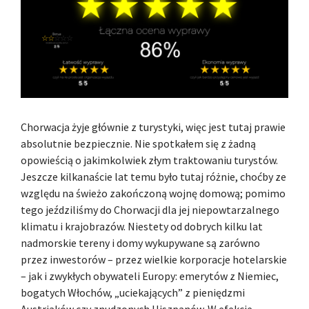
Chorwacja żyje głównie z turystyki, więc jest tutaj prawie
absolutnie bezpiecznie. Nie spotkałem się z żadną
opowieścią o jakimkolwiek złym traktowaniu turystów.
Jeszcze kilkanaście lat temu było tutaj różnie, choćby ze
względu na świeżo zakończoną wojnę domową; pomimo
tego jeździliśmy do Chorwacji dla jej niepowtarzalnego
klimatu i krajobrazów. Niestety od dobrych kilku lat
nadmorskie tereny i domy wykupywane są zarówno
przez inwestorów – przez wielkie korporacje hotelarskie
– jak i zwykłych obywateli Europy: emerytów z Niemiec,
bogatych Włochów, „uciekających” z pieniędzmi