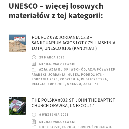
UNESCO – więcej losowych
materiałów z tej kategorii:
PODRÓŻ 078: JORDANIA CZ.8 –
SANKTUARIUM AGIOS LOT CZYLI JASKINIA
LOTA, UNESCO #106 (KANDYDAT)
28 MARCA 2026
MICHAŁ WALCZEWSKI
AZJA
,
AZJA BLISKI WSCHÓD
,
AZJA PÓŁWYSEP
ARABSKI
,
JORDANIA
,
MUZEA
,
PODRÓŻ 078 –
JORDANIA 2025
,
PODZIEMIA
,
PUBLICYSTYKA
,
RELIGIA
,
SUPERHIT
,
UNESCO
,
ZABYTKI
THE POLSKA #033: ST. JOHN THE BAPTIST
CHURCH ORAWKA, UNESCO #17
9 WRZEŚNIA 2021
MICHAŁ WALCZEWSKI
CMENTARZE
,
EUROPA
,
EUROPA ŚRODKOWO-