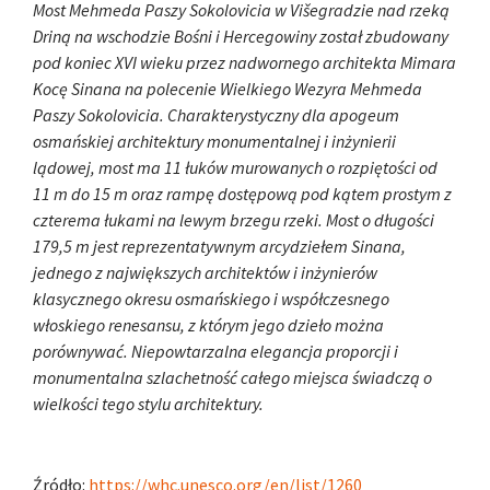
Most Mehmeda Paszy Sokolovicia w Višegradzie nad rzeką
Driną na wschodzie Bośni i Hercegowiny został zbudowany
pod koniec XVI wieku przez nadwornego architekta Mimara
Kocę Sinana na polecenie Wielkiego Wezyra Mehmeda
Paszy Sokolovicia. Charakterystyczny dla apogeum
osmańskiej architektury monumentalnej i inżynierii
lądowej, most ma 11 łuków murowanych o rozpiętości od
11 m do 15 m oraz rampę dostępową pod kątem prostym z
czterema łukami na lewym brzegu rzeki. Most o długości
179,5 m jest reprezentatywnym arcydziełem Sinana,
jednego z największych architektów i inżynierów
klasycznego okresu osmańskiego i współczesnego
włoskiego renesansu, z którym jego dzieło można
porównywać. Niepowtarzalna elegancja proporcji i
monumentalna szlachetność całego miejsca świadczą o
wielkości tego stylu architektury.
Źródło:
https://whc.unesco.org/en/list/1260