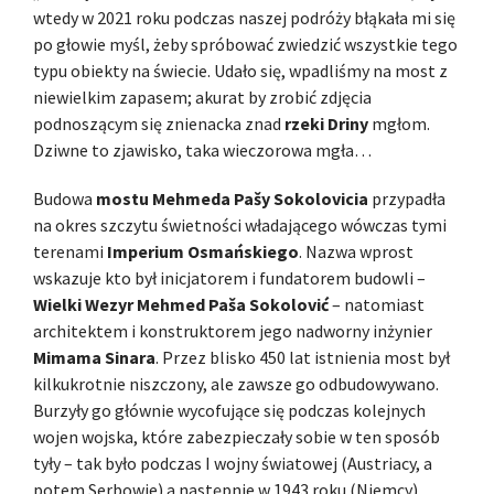
wtedy w 2021 roku podczas naszej podróży błąkała mi się
po głowie myśl, żeby spróbować zwiedzić wszystkie tego
typu obiekty na świecie. Udało się, wpadliśmy na most z
niewielkim zapasem; akurat by zrobić zdjęcia
podnoszącym się znienacka znad
rzeki Driny
mgłom.
Dziwne to zjawisko, taka wieczorowa mgła…
Budowa
mostu Mehmeda Pašy Sokolovicia
przypadła
na okres szczytu świetności władającego wówczas tymi
terenami
Imperium Osmańskiego
. Nazwa wprost
wskazuje kto był inicjatorem i fundatorem budowli –
Wielki Wezyr Mehmed Paša Sokolović
– natomiast
architektem i konstruktorem jego nadworny inżynier
Mimama Sinara
. Przez blisko 450 lat istnienia most był
kilkukrotnie niszczony, ale zawsze go odbudowywano.
Burzyły go głównie wycofujące się podczas kolejnych
wojen wojska, które zabezpieczały sobie w ten sposób
tyły – tak było podczas I wojny światowej (Austriacy, a
potem Serbowie) a następnie w 1943 roku (Niemcy)