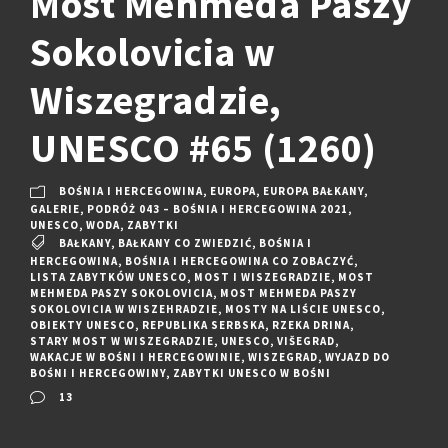
Most Mehmeda Paszy
Sokolovicia w
Wiszegradzie,
UNESCO #65 (1260)
BOŚNIA I HERCEGOWINA
,
EUROPA
,
EUROPA BAŁKANY
,
GALERIE
,
PODRÓŻ 043 – BOŚNIA I HERCEGOWINA 2021
,
UNESCO
,
WODA
,
ZABYTKI
BAŁKANY
,
BAŁKANY CO ZWIEDZIĆ
,
BOŚNIA I
HERCEGOWINA
,
BOŚNIA I HERCEGOWINA CO ZOBACZYĆ
,
LISTA ZABYTKÓW UNESCO
,
MOST I WISZEGRADZIE
,
MOST
MEHMEDA PASZY SOKOLOVICIA
,
MOST MEHMEDA PASZY
SOKOLOVICIA W WISZEHRADZIE
,
MOSTY NA LIŚCIE UNESCO
,
OBIEKTY UNESCO
,
REPUBLIKA SERBSKA
,
RZEKA DRINA
,
STARY MOST W WISZEGRADZIE
,
UNESCO
,
VIŠEGRAD
,
WAKACJE W BOŚNI I HERCEGOWINIE
,
WISZEGRAD
,
WYJAZD DO
BOŚNI I HERCEGOWINY
,
ZABYTKI UNESCO W BOŚNI
13