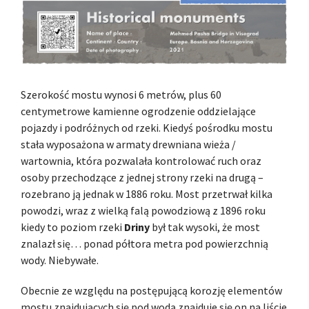
Szerokość mostu wynosi 6 metrów, plus 60
centymetrowe kamienne ogrodzenie oddzielające
pojazdy i podróżnych od rzeki. Kiedyś pośrodku mostu
stała wyposażona w armaty drewniana wieża /
wartownia, która pozwalała kontrolować ruch oraz
osoby przechodzące z jednej strony rzeki na drugą –
rozebrano ją jednak w 1886 roku. Most przetrwał kilka
powodzi, wraz z wielką falą powodziową z 1896 roku
kiedy to poziom rzeki
Driny
był tak wysoki, że most
znalazł się… ponad półtora metra pod powierzchnią
wody. Niebywałe.
Obecnie ze względu na postępującą korozję elementów
mostu znajdujących się pod wodą znajduje się on na liście