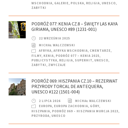
WSCHODNIA
,
GALERIE
,
POLSKA
,
RELIGIA
,
UNESCO
,
ZABYTKI
PODRÓŻ 077: KENIA CZ.8 – ŚWIĘTY LAS KAYA
GIRIAMA, UNESCO #89 (1231-001)
22 WRZEŚNIA 2025
MICHAŁ WALCZEWSKI
AFRYKA
,
AFRYKA WSCHODNIA
,
CMENTARZE
,
FILMY
,
KENIA
,
PODRÓŻ 077 – KENIA 2025
,
PUBLICYSTYKA
,
RELIGIA
,
SUPERHIT
,
UNESCO
,
ZABYTKI
,
ZWYCZAJE
PODRÓŻ 069: HISZPANIA CZ.10 – REZERWAT
PRZYRODY TORCAL DE ANTEQUERA,
UNESCO #122 (1501-004)
2 LIPCA 2026
MICHAŁ WALCZEWSKI
EUROPA
,
EUROPA ZACHODNIA
,
GÓRY
,
HISZPANIA
,
PODRÓŻ 069 – HISZPANIA MURCJA 2023
,
PRZYRODA
,
UNESCO