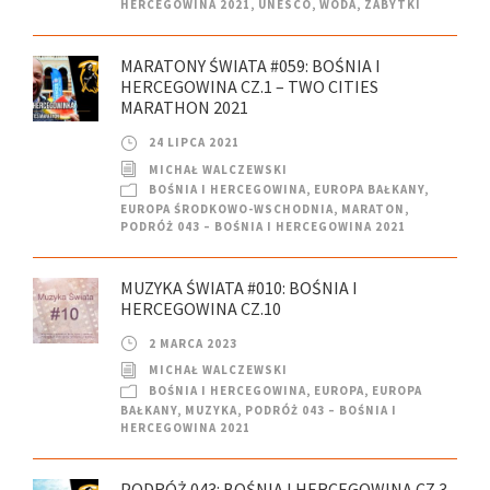
HERCEGOWINA 2021
,
UNESCO
,
WODA
,
ZABYTKI
MARATONY ŚWIATA #059: BOŚNIA I
HERCEGOWINA CZ.1 – TWO CITIES
MARATHON 2021
24 LIPCA 2021
MICHAŁ WALCZEWSKI
BOŚNIA I HERCEGOWINA
,
EUROPA BAŁKANY
,
EUROPA ŚRODKOWO-WSCHODNIA
,
MARATON
,
PODRÓŻ 043 – BOŚNIA I HERCEGOWINA 2021
MUZYKA ŚWIATA #010: BOŚNIA I
HERCEGOWINA CZ.10
2 MARCA 2023
MICHAŁ WALCZEWSKI
BOŚNIA I HERCEGOWINA
,
EUROPA
,
EUROPA
BAŁKANY
,
MUZYKA
,
PODRÓŻ 043 – BOŚNIA I
HERCEGOWINA 2021
PODRÓŻ 043: BOŚNIA I HERCEGOWINA CZ.3