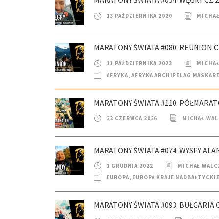
MARATONY ŚWIATA #054: WĘGRY CZ.
13 PAŹDZIERNIKA 2020
MICHAŁ
MARATONY ŚWIATA #080: REUNION CZ
11 PAŹDZIERNIKA 2023
MICHAŁ
AFRYKA
,
AFRYKA ARCHIPELAG MASKAR
MARATONY ŚWIATA #110: PÓŁMARAT
22 CZERWCA 2026
MICHAŁ WAL
MARATONY ŚWIATA #074: WYSPY ALA
1 GRUDNIA 2022
MICHAŁ WALC
EUROPA
,
EUROPA KRAJE NADBAŁTYCKI
MARATONY ŚWIATA #093: BUŁGARIA C