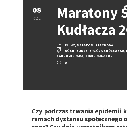
Maratony Ś
08
CZE
Kudłacza 
FILMY
,
MARATON
,
PRZYRODA
BÓBR
,
BOBRY
,
BRZÓZA KRÓLEWSKA
,
SANDOMIERSKA
,
TRAIL MARATON
0
Czy podczas trwania epidemii 
ramach dystansu społecznego o
sens? Czy dają uczestnikom saty