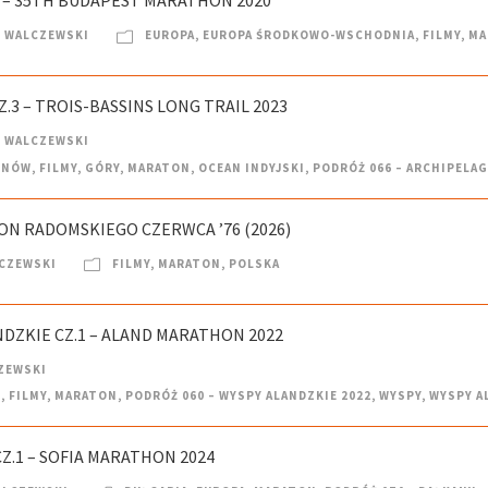
2 – 35TH BUDAPEST MARATHON 2020
 WALCZEWSKI
EUROPA
,
EUROPA ŚRODKOWO-WSCHODNIA
,
FILMY
,
MA
.3 – TROIS-BASSINS LONG TRAIL 2023
 WALCZEWSKI
ENÓW
,
FILMY
,
GÓRY
,
MARATON
,
OCEAN INDYJSKI
,
PODRÓŻ 066 – ARCHIPELA
ON RADOMSKIEGO CZERWCA ’76 (2026)
CZEWSKI
FILMY
,
MARATON
,
POLSKA
NDZKIE CZ.1 – ALAND MARATHON 2022
ZEWSKI
E
,
FILMY
,
MARATON
,
PODRÓŻ 060 – WYSPY ALANDZKIE 2022
,
WYSPY
,
WYSPY A
Z.1 – SOFIA MARATHON 2024