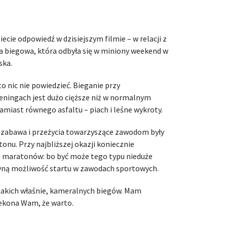
ecie odpowiedź w dzisiejszym filmie – w relacji z
a biegowa, która odbyła się w miniony weekend w
ska.
o nic nie powiedzieć. Bieganie przy
ningach jest dużo cięższe niż w normalnym
 zamiast równego asfaltu – piach i leśne wykroty.
 zabawa i przeżycia towarzyszące zawodom były
nu. Przy najbliższej okazji koniecznie
h maratonów: bo być może tego typu nieduże
dyną możliwość startu w zawodach sportowych.
takich właśnie, kameralnych biegów. Mam
rzekona Wam, że warto.