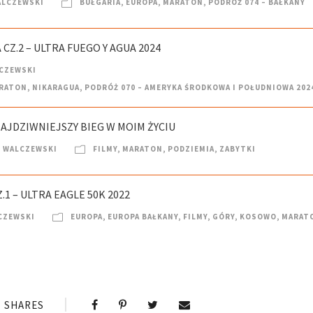
ALCZEWSKI
BUŁGARIA
,
EUROPA
,
MARATON
,
PODRÓŻ 074 – BAŁKANY
CZ.2 – ULTRA FUEGO Y AGUA 2024
CZEWSKI
RATON
,
NIKARAGUA
,
PODRÓŻ 070 – AMERYKA ŚRODKOWA I POŁUDNIOWA 202
NAJDZIWNIEJSZY BIEG W MOIM ŻYCIU
 WALCZEWSKI
FILMY
,
MARATON
,
PODZIEMIA
,
ZABYTKI
1 – ULTRA EAGLE 50K 2022
CZEWSKI
EUROPA
,
EUROPA BAŁKANY
,
FILMY
,
GÓRY
,
KOSOWO
,
MARAT
SHARES