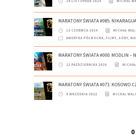
24 LISTOPADA 2024
MICHAŁ W
MARATONY ŚWIATA #085: NIKARAGUA 
13 CZERWCA 2024
MICHAŁ WAL
AMERYKA PÓŁNOCNA
,
FILMY
,
GÓRY
,
MA
MARATONY ŚWIATA #000: MODLIN – 
22 PAŹDZIERNIKA 2020
MICHAŁ
MARATONY ŚWIATA #071: KOSOWO CZ.
8 WRZEŚNIA 2022
MICHAŁ WAL
0