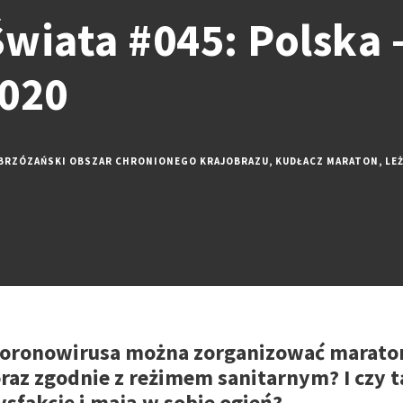
wiata #045: Polska 
2020
BRZÓZAŃSKI OBSZAR CHRONIONEGO KRAJOBRAZU
,
KUDŁACZ MARATON
,
LE
koronowirusa można zorganizować maraton?
raz zgodnie z reżimem sanitarnym? I czy 
sfakcję i mają w sobie ogień?