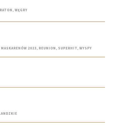
RATON
,
WĘGRY
G MASKARENÓW 2023
,
REUNION
,
SUPERHIT
,
WYSPY
LANDZKIE