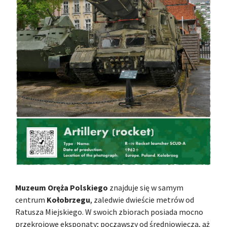
Muzeum Oręża Polskiego
znajduje się w samym
centrum
Kołobrzegu
, zaledwie dwieście metrów od
Ratusza Miejskiego. W swoich zbiorach posiada mocno
przekrojowe eksponaty; począwszy od średniowiecza, aż