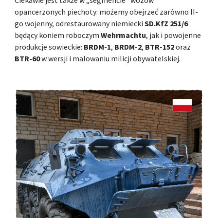
Ciekawie jest także w „segmencie” wozów
opancerzonych piechoty: możemy obejrzeć zarówno II-
go wojenny, odrestaurowany niemiecki
SD.KfZ 251/6
będący koniem roboczym
Wehrmachtu
, jak i powojenne
produkcje sowieckie:
BRDM-1
,
BRDM-2
,
BTR-152
oraz
BTR-60
w wersji i malowaniu milicji obywatelskiej.