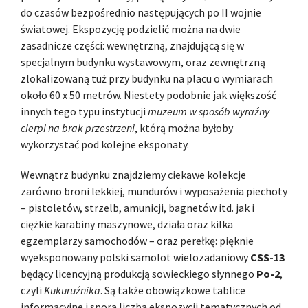
do czasów bezpośrednio następujących po II wojnie
światowej. Ekspozycję podzielić można na dwie
zasadnicze części: wewnętrzną, znajdującą się w
specjalnym budynku wystawowym, oraz zewnętrzną
zlokalizowaną tuż przy budynku na placu o wymiarach
około 60 x 50 metrów. Niestety podobnie jak większość
innych tego typu instytucji
muzeum w sposób wyraźny
cierpi na brak przestrzeni
, którą można byłoby
wykorzystać pod kolejne eksponaty.
Wewnątrz budynku znajdziemy ciekawe kolekcje
zarówno broni lekkiej, mundurów i wyposażenia piechoty
– pistoletów, strzelb, amunicji, bagnetów itd. jak i
ciężkie karabiny maszynowe, działa oraz kilka
egzemplarzy samochodów – oraz perełkę: pięknie
wyeksponowany polski samolot wielozadaniowy
CSS-13
będący licencyjną produkcją sowieckiego słynnego
Po-2
,
czyli
Kukuruźnika
. Są także obowiązkowe tablice
informacyjne i spora liczba ekspozycji tematycznych od