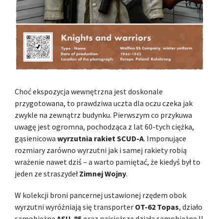
Choć ekspozycja wewnętrzna jest doskonale
przygotowana, to prawdziwa uczta dla oczu czeka jak
zwykle na zewnątrz budynku. Pierwszym co przykuwa
uwagę jest ogromna, pochodząca z lat 60-tych ciężka,
gąsienicowa
wyrzutnia rakiet SCUD-A
. Imponujące
rozmiary zarówno wyrzutni jak i samej rakiety robią
wrażenie nawet dziś – a warto pamiętać, że kiedyś był to
jeden ze straszydeł
Zimnej Wojny
.
W kolekcji broni pancernej ustawionej rzędem obok
wyrzutni wyróżniają się transporter
OT-62 Topas
, działo
samobieżne
ASU-85
oraz najcięższe działa samobieżne II