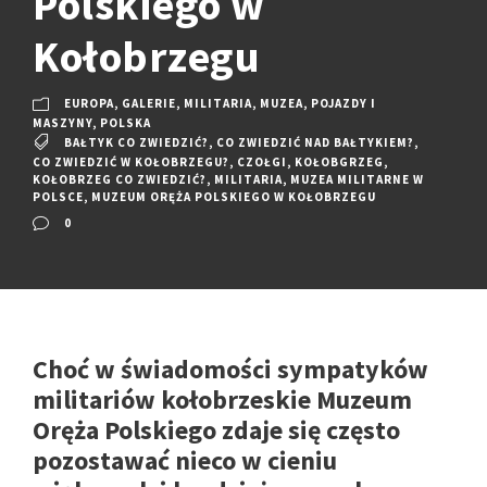
Polskiego w
Kołobrzegu
EUROPA
,
GALERIE
,
MILITARIA
,
MUZEA
,
POJAZDY I
MASZYNY
,
POLSKA
BAŁTYK CO ZWIEDZIĆ?
,
CO ZWIEDZIĆ NAD BAŁTYKIEM?
,
CO ZWIEDZIĆ W KOŁOBRZEGU?
,
CZOŁGI
,
KOŁOBGRZEG
,
KOŁOBRZEG CO ZWIEDZIĆ?
,
MILITARIA
,
MUZEA MILITARNE W
POLSCE
,
MUZEUM ORĘŻA POLSKIEGO W KOŁOBRZEGU
0
Choć w świadomości sympatyków
militariów kołobrzeskie Muzeum
Oręża Polskiego zdaje się często
pozostawać nieco w cieniu