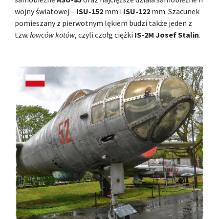
wojny światowej –
ISU-152
mm i
ISU-122
mm. Szacunek
pomieszany z pierwotnym lękiem budzi także jeden z
tzw.
łowców kotów
, czyli czołg ciężki
IS-2M Josef Stalin
.