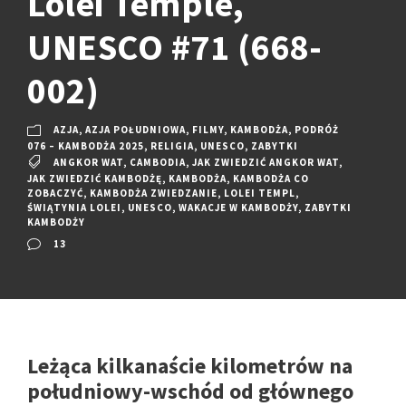
Lolei Temple,
UNESCO #71 (668-
002)
AZJA
,
AZJA POŁUDNIOWA
,
FILMY
,
KAMBODŻA
,
PODRÓŻ
076 – KAMBODŻA 2025
,
RELIGIA
,
UNESCO
,
ZABYTKI
ANGKOR WAT
,
CAMBODIA
,
JAK ZWIEDZIĆ ANGKOR WAT
,
JAK ZWIEDZIĆ KAMBODŻĘ
,
KAMBODŻA
,
KAMBODŻA CO
ZOBACZYĆ
,
KAMBODŻA ZWIEDZANIE
,
LOLEI TEMPL
,
ŚWIĄTYNIA LOLEI
,
UNESCO
,
WAKACJE W KAMBODŻY
,
ZABYTKI
KAMBODŻY
13
Leżąca kilkanaście kilometrów na
południowy-wschód od głównego