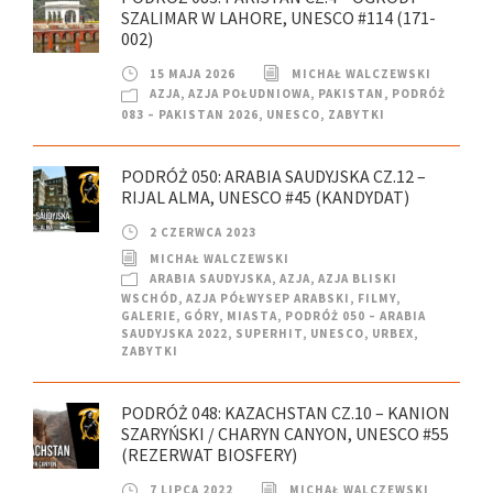
SZALIMAR W LAHORE, UNESCO #114 (171-
002)
15 MAJA 2026
MICHAŁ WALCZEWSKI
AZJA
,
AZJA POŁUDNIOWA
,
PAKISTAN
,
PODRÓŻ
083 – PAKISTAN 2026
,
UNESCO
,
ZABYTKI
PODRÓŻ 050: ARABIA SAUDYJSKA CZ.12 –
RIJAL ALMA, UNESCO #45 (KANDYDAT)
2 CZERWCA 2023
MICHAŁ WALCZEWSKI
ARABIA SAUDYJSKA
,
AZJA
,
AZJA BLISKI
WSCHÓD
,
AZJA PÓŁWYSEP ARABSKI
,
FILMY
,
GALERIE
,
GÓRY
,
MIASTA
,
PODRÓŻ 050 – ARABIA
SAUDYJSKA 2022
,
SUPERHIT
,
UNESCO
,
URBEX
,
ZABYTKI
PODRÓŻ 048: KAZACHSTAN CZ.10 – KANION
SZARYŃSKI / CHARYN CANYON, UNESCO #55
(REZERWAT BIOSFERY)
7 LIPCA 2022
MICHAŁ WALCZEWSKI