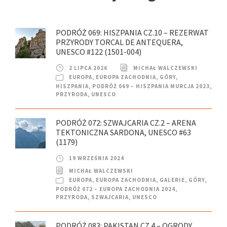
PODRÓŻ 069: HISZPANIA CZ.10 – REZERWAT
PRZYRODY TORCAL DE ANTEQUERA,
UNESCO #122 (1501-004)
2 LIPCA 2026
MICHAŁ WALCZEWSKI
EUROPA
,
EUROPA ZACHODNIA
,
GÓRY
,
HISZPANIA
,
PODRÓŻ 069 – HISZPANIA MURCJA 2023
,
PRZYRODA
,
UNESCO
PODRÓŻ 072: SZWAJCARIA CZ.2 – ARENA
TEKTONICZNA SARDONA, UNESCO #63
(1179)
19 WRZEŚNIA 2024
MICHAŁ WALCZEWSKI
EUROPA
,
EUROPA ZACHODNIA
,
GALERIE
,
GÓRY
,
PODRÓŻ 072 – EUROPA ZACHODNIA 2024
,
PRZYRODA
,
SZWAJCARIA
,
UNESCO
PODRÓŻ 083: PAKISTAN CZ.4 – OGRODY