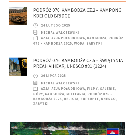
PODRÓŻ 076: KAMBODŻA CZ.2 – KAMPONG
KDEI OLD BRIDGE
24 LUTEGO 2025
MICHAŁ WALCZEWSKI
AZJA
,
AZJA POŁUDNIOWA
,
KAMBODŻA
,
PODRÓŻ
076 – KAMBODŻA 2025
,
WODA
,
ZABYTKI
PODRÓŻ 076: KAMBODŻA CZ.5 – ŚWIĄTYNIA
PREAH VIHEAR, UNESCO #81 (1224)
26 LIPCA 2025
MICHAŁ WALCZEWSKI
AZJA
,
AZJA POŁUDNIOWA
,
FILMY
,
GALERIE
,
GÓRY
,
KAMBODŻA
,
MILITARIA
,
PODRÓŻ 076 –
KAMBODŻA 2025
,
RELIGIA
,
SUPERHIT
,
UNESCO
,
ZABYTKI