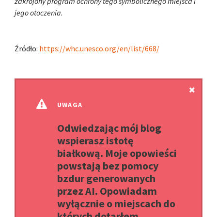
zakrojony program ochrony tego symbolicznego miejsca i
jego otoczenia.
Źródło:
https://whc.unesco.org/en/list/668/
UWAGA
Odwiedzając mój blog
wspierasz istotę
białkową. Moje opowieści
powstają bez pomocy
bzdur generowanych
przez AI. Opowiadam
wyłącznie o miejscach do
których dotarłem