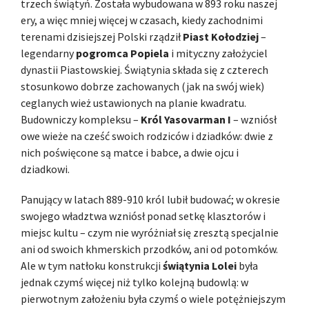
trzech świątyń. Została wybudowana w 893 roku naszej
ery, a więc mniej więcej w czasach, kiedy zachodnimi
terenami dzisiejszej Polski rządził
Piast Kołodziej
–
legendarny
pogromca Popiela
i mityczny założyciel
dynastii Piastowskiej. Świątynia składa się z czterech
stosunkowo dobrze zachowanych (jak na swój wiek)
ceglanych wież ustawionych na planie kwadratu.
Budowniczy kompleksu –
Król Yasovarman I
– wzniósł
owe wieże na cześć swoich rodziców i dziadków: dwie z
nich poświęcone są matce i babce, a dwie ojcu i
dziadkowi.
Panujący w latach 889-910 król lubił budować; w okresie
swojego władztwa wzniósł ponad setkę klasztorów i
miejsc kultu – czym nie wyróżniał się zresztą specjalnie
ani od swoich khmerskich przodków, ani od potomków.
Ale w tym natłoku konstrukcji
świątynia
Lolei
była
jednak czymś więcej niż tylko kolejną budowlą: w
pierwotnym założeniu była czymś o wiele potężniejszym