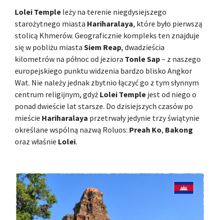
Lolei Temple
leży na terenie niegdysiejszego
starożytnego miasta
Hariharalaya
, które było pierwszą
stolicą Khmerów. Geograficznie kompleks ten znajduje
się w pobliżu miasta
Siem Reap
, dwadzieścia
kilometrów na północ od jeziora
Tonle Sap
– z naszego
europejskiego punktu widzenia bardzo blisko Angkor
Wat. Nie należy jednak zbytnio łączyć go z tym słynnym
centrum religijnym, gdyż
Lolei Temple
jest od niego o
ponad dwieście lat starsze. Do dzisiejszych czasów po
mieście
Hariharalaya
przetrwały jedynie trzy świątynie
określane wspólną nazwą Roluos:
Preah Ko
,
Bakong
oraz właśnie
Lolei
.