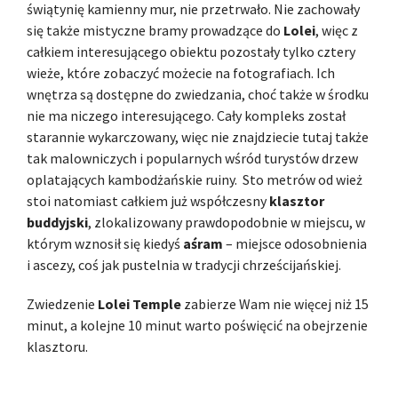
świątynię kamienny mur, nie przetrwało. Nie zachowały
się także mistyczne bramy prowadzące do
Lolei
, więc z
całkiem interesującego obiektu pozostały tylko cztery
wieże, które zobaczyć możecie na fotografiach. Ich
wnętrza są dostępne do zwiedzania, choć także w środku
nie ma niczego interesującego. Cały kompleks został
starannie wykarczowany, więc nie znajdziecie tutaj także
tak malowniczych i popularnych wśród turystów drzew
oplatających kambodżańskie ruiny. Sto metrów od wież
stoi natomiast całkiem już współczesny
klasztor
buddyjski
, zlokalizowany prawdopodobnie w miejscu, w
którym wznosił się kiedyś
aśram
– miejsce odosobnienia
i ascezy, coś jak pustelnia w tradycji chrześcijańskiej.
Zwiedzenie
Lolei Temple
zabierze Wam nie więcej niż 15
minut, a kolejne 10 minut warto poświęcić na obejrzenie
klasztoru.