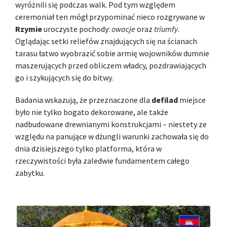
wyróżnili się podczas walk. Pod tym względem
ceremoniał ten mógł przypominać nieco rozgrywane w
Rzymie
uroczyste pochody:
owacje
oraz
triumfy
.
Oglądając setki reliefów znajdujących się na ścianach
tarasu łatwo wyobrazić sobie armię wojowników dumnie
maszerujących przed obliczem władcy, pozdrawiających
go i szykujących się do bitwy.
Badania wskazują, że przeznaczone dla
defilad
miejsce
było nie tylko bogato dekorowane, ale także
nadbudowane drewnianymi konstrukcjami – niestety ze
względu na panujące w dżungli warunki zachowała się do
dnia dzisiejszego tylko platforma, która w
rzeczywistości była zaledwie fundamentem całego
zabytku.