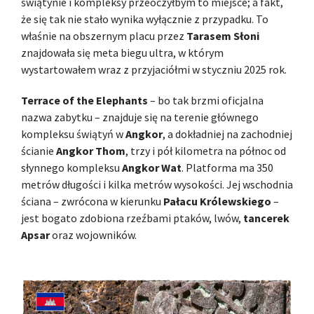
świątynie i kompleksy przeoczyłbym to miejsce; a fakt,
że się tak nie stało wynika wyłącznie z przypadku. To
właśnie na obszernym placu przez
Tarasem Słoni
znajdowała się meta biegu ultra, w którym
wystartowałem wraz z przyjaciółmi w styczniu 2025 rok.
Terrace of the Elephants
– bo tak brzmi oficjalna
nazwa zabytku – znajduje się na terenie głównego
kompleksu świątyń w
Angkor
, a dokładniej na zachodniej
ścianie
Angkor Thom
, trzy i pół kilometra na północ od
słynnego kompleksu
Angkor Wat
. Platforma ma 350
metrów długości i kilka metrów wysokości. Jej wschodnia
ściana – zwrócona w kierunku
Pałacu Królewskiego
–
jest bogato zdobiona rzeźbami ptaków, lwów,
tancerek
Apsar
oraz wojowników.