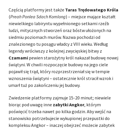
Częścią platformy jest także
Taras Trędowatego Króla
(
Preah Ponlea Sdach Komlong
) – miejsce mające kształt
niewielkiego labiryntu wypełnionego setkami rzeźb
ludzi, mitycznych stworzeń oraz bóstw ułożonych na
siedmiu poziomach murów. Nazwa pochodzi od
znalezionego tu posągu władcy z VIII wieku. Według
legendy wróciwszy z kolejnej zwycięskiej bitwy z
Czamami
pewien starożytny król nakazał budowę nowej
świątyni. W chwili rozpoczęcie budowy na jego ciele
pojawił się trąd, który rozprzestrzeniał się w tempie
wznoszenia świątyni – ostatecznie król stracił wzrok i
umarł tuż po zakończeniu jej budowy.
Zwiedzenie platformy zajmuje 15-20 minut; niewiele
biorąc pod uwagę inne
zabytki Angkor
, którym
poświęcić trzeba nawet po kilka godzin. Aby wejść na
stanowisko potrzebujecie wykupionej przepustki do
kompleksu Angkor – inaczej obejrzeć możecie zabytek