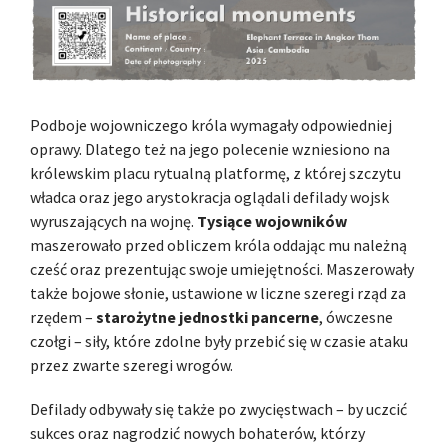
Podboje wojowniczego króla wymagały odpowiedniej
oprawy. Dlatego też na jego polecenie wzniesiono na
królewskim placu rytualną platformę, z której szczytu
władca oraz jego arystokracja oglądali defilady wojsk
wyruszających na wojnę.
Tysiące wojowników
maszerowało przed obliczem króla oddając mu należną
cześć oraz prezentując swoje umiejętności. Maszerowały
także bojowe słonie, ustawione w liczne szeregi rząd za
rzędem –
starożytne jednostki pancerne
, ówczesne
czołgi – siły, które zdolne były przebić się w czasie ataku
przez zwarte szeregi wrogów.
Defilady odbywały się także po zwycięstwach – by uczcić
sukces oraz nagrodzić nowych bohaterów, którzy