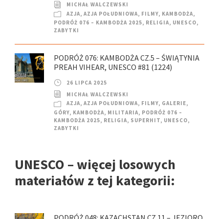
MICHAŁ WALCZEWSKI
AZJA
,
AZJA POŁUDNIOWA
,
FILMY
,
KAMBODŻA
,
PODRÓŻ 076 – KAMBODŻA 2025
,
RELIGIA
,
UNESCO
,
ZABYTKI
PODRÓŻ 076: KAMBODŻA CZ.5 – ŚWIĄTYNIA
PREAH VIHEAR, UNESCO #81 (1224)
26 LIPCA 2025
MICHAŁ WALCZEWSKI
AZJA
,
AZJA POŁUDNIOWA
,
FILMY
,
GALERIE
,
GÓRY
,
KAMBODŻA
,
MILITARIA
,
PODRÓŻ 076 –
KAMBODŻA 2025
,
RELIGIA
,
SUPERHIT
,
UNESCO
,
ZABYTKI
UNESCO – więcej losowych
materiałów z tej kategorii:
PODRÓŻ 048: KAZACHSTAN CZ.11 – JEZIORO