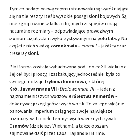
Tym co nadało nazwę całemu stanowisku są wyróżniające
się na tle reszty rzeźb wysokie posągi słoni bojowych. Są
one zgrupowane w kilka odrębnych zespołów i mają
naturalne rozmiary – odpowiadające prawdziwym
słoniom azjatyckim wykorzystywanym na polu bitwy. Na
części z nich siedzą
kornakowie
–
mahout –
jeźdźcy oraz
treserzy słoni.
Platforma została wybudowana pod koniec XII wieku n.e.
Jej cel był i prosty, i zaskakujący jednocześnie: była to
swojego rodzaju
trybuna honorowa
, z której
Król Jayavarmana VII
(
Dżajawarman VII
) – jeden z
najznamienitszych wodzów
Królestwa Khmerów
–
dokonywał przeglądów swych wojsk. To za jego właśnie
panowania imperium osiągnęło swoje największe
rozmiary: wchłonęło tereny swych wiecznych rywali
Czamów
(dzisiejszy Wietnam), a także obszary
zajmowane dziś przez Laos, Tajlandię i Birmę.