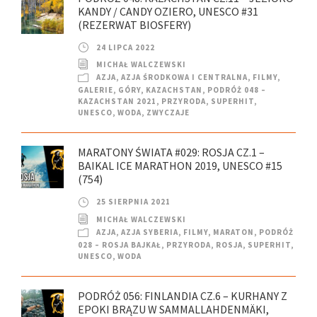
KANDY / CANDY OZIERO, UNESCO #31
(REZERWAT BIOSFERY)
24 LIPCA 2022
MICHAŁ WALCZEWSKI
AZJA
,
AZJA ŚRODKOWA I CENTRALNA
,
FILMY
,
GALERIE
,
GÓRY
,
KAZACHSTAN
,
PODRÓŻ 048 –
KAZACHSTAN 2021
,
PRZYRODA
,
SUPERHIT
,
UNESCO
,
WODA
,
ZWYCZAJE
MARATONY ŚWIATA #029: ROSJA CZ.1 –
BAIKAL ICE MARATHON 2019, UNESCO #15
(754)
25 SIERPNIA 2021
MICHAŁ WALCZEWSKI
AZJA
,
AZJA SYBERIA
,
FILMY
,
MARATON
,
PODRÓŻ
028 – ROSJA BAJKAŁ
,
PRZYRODA
,
ROSJA
,
SUPERHIT
,
UNESCO
,
WODA
PODRÓŻ 056: FINLANDIA CZ.6 – KURHANY Z
EPOKI BRĄZU W SAMMALLAHDENMÄKI,