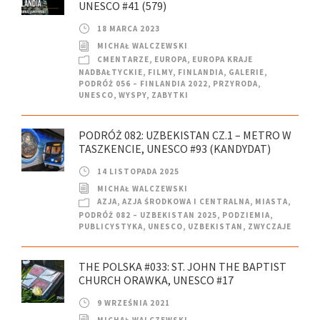
UNESCO #41 (579)
18 MARCA 2023
MICHAŁ WALCZEWSKI
CMENTARZE
,
EUROPA
,
EUROPA KRAJE
NADBAŁTYCKIE
,
FILMY
,
FINLANDIA
,
GALERIE
,
PODRÓŻ 056 – FINLANDIA 2022
,
PRZYRODA
,
UNESCO
,
WYSPY
,
ZABYTKI
PODRÓŻ 082: UZBEKISTAN CZ.1 – METRO W
TASZKENCIE, UNESCO #93 (KANDYDAT)
14 LISTOPADA 2025
MICHAŁ WALCZEWSKI
AZJA
,
AZJA ŚRODKOWA I CENTRALNA
,
MIASTA
,
PODRÓŻ 082 – UZBEKISTAN 2025
,
PODZIEMIA
,
PUBLICYSTYKA
,
UNESCO
,
UZBEKISTAN
,
ZWYCZAJE
THE POLSKA #033: ST. JOHN THE BAPTIST
CHURCH ORAWKA, UNESCO #17
9 WRZEŚNIA 2021