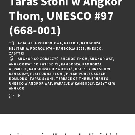
Taras Słoni w Angkor
Thom, UNESCO #97
(668-001)
AZJA
,
AZJA POŁUDNIOWA
,
GALERIE
,
KAMBODŻA
,
MILITARIA
,
PODRÓŻ 076 – KAMBODŻA 2025
,
UNESCO
,
ZABYTKI
ANGKOR CO ZOBACZYĆ
,
ANGKOR THOM
,
ANGKOR WAT
,
ANGKOR WAT CO ZWIEDZIĆ?
,
KAMBODŻA
,
KAMBODŻA
ATRAKCJE
,
KAMBODŻA CO ZWIEDZIĆ
,
OBIEKTY UNESCO W
KAMBODŻY
,
PLATFORMA SŁONI
,
PREAH PONLEA SDACH
KOMLONG
,
TARAS SŁONI
,
TERRACE OF THE ELEPHANTS
,
UNESCO W ANGKOR WAT
,
WAKACJE W KAMBODŻY
,
ZABYTKI W
ANGKOR
0