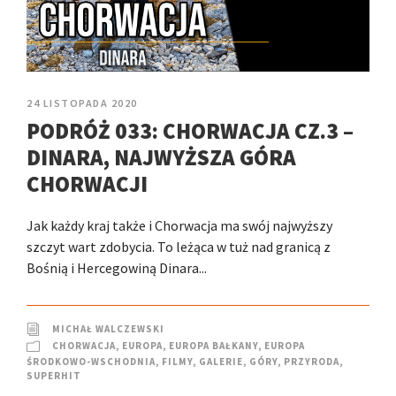
24 LISTOPADA 2020
PODRÓŻ 033: CHORWACJA CZ.3 –
DINARA, NAJWYŻSZA GÓRA
CHORWACJI
Jak każdy kraj także i Chorwacja ma swój najwyższy
szczyt wart zdobycia. To leżąca w tuż nad granicą z
Bośnią i Hercegowiną Dinara...
MICHAŁ WALCZEWSKI
CHORWACJA
,
EUROPA
,
EUROPA BAŁKANY
,
EUROPA
ŚRODKOWO-WSCHODNIA
,
FILMY
,
GALERIE
,
GÓRY
,
PRZYRODA
,
SUPERHIT