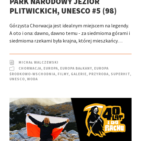
PARK NARODOWY JEZIOR
PLITWICKICH, UNESCO #5 (98)
Górzysta Chorwacja jest idealnym miejscem na legendy.
A oto i ona: dawno, dawno temu - za siedmioma górami i
siedmioma rzekami była krajna, której mieszkańcy…
MICHAŁ WALCZEWSKI
CHORWACJA
,
EUROPA
,
EUROPA BAŁKANY
,
EUROPA
ŚRODKOWO-WSCHODNIA
,
FILMY
,
GALERIE
,
PRZYRODA
,
SUPERHIT
,
UNESCO
,
WODA