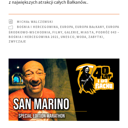
z największych atrakcji całych Bałkanów...
MICHAŁ WALCZEWSKI
BOŚNIA I HERCEGOWINA
,
EUROPA
,
EUROPA BAŁKANY
,
EUROPA
ŚRODKOWO-WSCHODNIA
,
FILMY
,
GALERIE
,
MIASTA
,
PODRÓŻ 043 –
BOŚNIA I HERCEGOWINA 2021
,
UNESCO
,
WODA
,
ZABYTKI
,
ZWYCZAJE