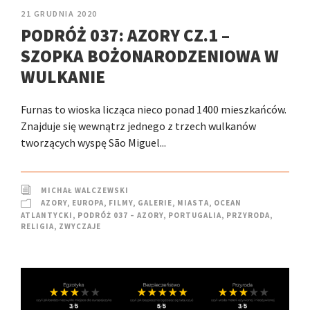
21 GRUDNIA 2020
PODRÓŻ 037: AZORY CZ.1 –
SZOPKA BOŻONARODZENIOWA W
WULKANIE
Furnas to wioska licząca nieco ponad 1400 mieszkańców.
Znajduje się wewnątrz jednego z trzech wulkanów
tworzących wyspę São Miguel...
MICHAŁ WALCZEWSKI
AZORY
,
EUROPA
,
FILMY
,
GALERIE
,
MIASTA
,
OCEAN
ATLANTYCKI
,
PODRÓŻ 037 – AZORY
,
PORTUGALIA
,
PRZYRODA
,
RELIGIA
,
ZWYCZAJE