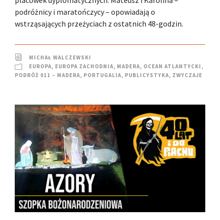
podróżnicy i maratończycy – opowiadają o
wstrząsających przeżyciach z ostatnich 48-godzin.
MICHAŁ WALCZEWSKI
EUROPA
,
EUROPA ZACHODNIA
,
MADERA
,
OCEAN ATLANTYCKI
,
PODRÓŻ 011 – MADERA
,
PORTUGALIA
,
PUBLICYSTYKA
,
ZWYCZAJE