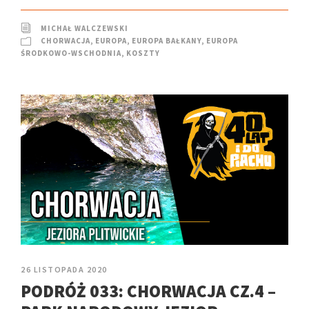
MICHAŁ WALCZEWSKI
CHORWACJA
,
EUROPA
,
EUROPA BAŁKANY
,
EUROPA
ŚRODKOWO-WSCHODNIA
,
KOSZTY
26 LISTOPADA 2020
PODRÓŻ 033: CHORWACJA CZ.4 –