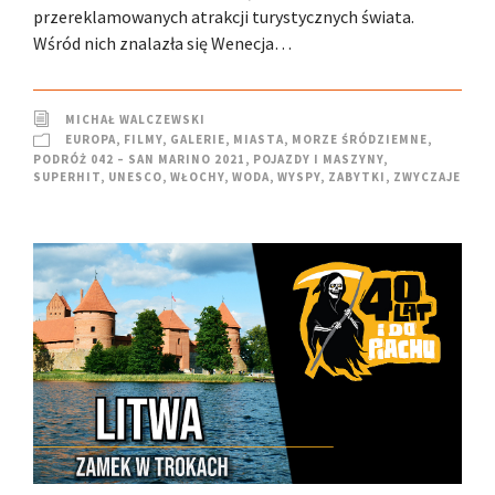
przereklamowanych atrakcji turystycznych świata.
Wśród nich znalazła się Wenecja…
MICHAŁ WALCZEWSKI
EUROPA
,
FILMY
,
GALERIE
,
MIASTA
,
MORZE ŚRÓDZIEMNE
,
PODRÓŻ 042 – SAN MARINO 2021
,
POJAZDY I MASZYNY
,
SUPERHIT
,
UNESCO
,
WŁOCHY
,
WODA
,
WYSPY
,
ZABYTKI
,
ZWYCZAJE