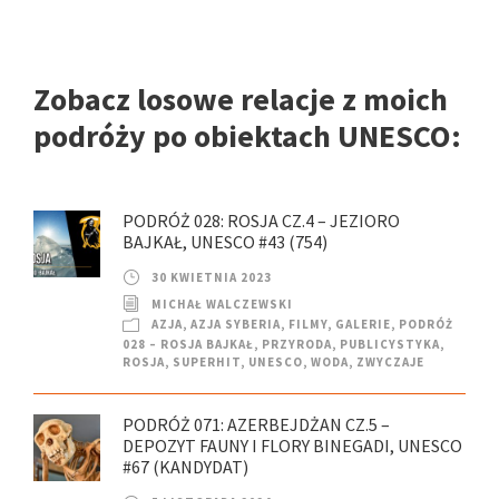
Zobacz losowe relacje z moich
podróży po obiektach UNESCO:
PODRÓŻ 028: ROSJA CZ.4 – JEZIORO
BAJKAŁ, UNESCO #43 (754)
30 KWIETNIA 2023
MICHAŁ WALCZEWSKI
AZJA
,
AZJA SYBERIA
,
FILMY
,
GALERIE
,
PODRÓŻ
028 – ROSJA BAJKAŁ
,
PRZYRODA
,
PUBLICYSTYKA
,
ROSJA
,
SUPERHIT
,
UNESCO
,
WODA
,
ZWYCZAJE
PODRÓŻ 071: AZERBEJDŻAN CZ.5 –
DEPOZYT FAUNY I FLORY BINEGADI, UNESCO
#67 (KANDYDAT)