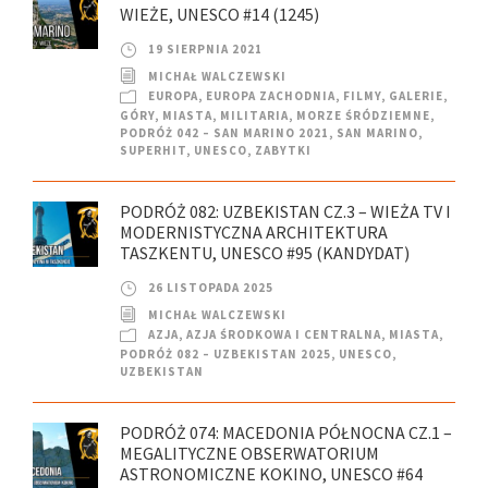
WIEŻE, UNESCO #14 (1245)
19 SIERPNIA 2021
MICHAŁ WALCZEWSKI
EUROPA
,
EUROPA ZACHODNIA
,
FILMY
,
GALERIE
,
GÓRY
,
MIASTA
,
MILITARIA
,
MORZE ŚRÓDZIEMNE
,
PODRÓŻ 042 – SAN MARINO 2021
,
SAN MARINO
,
SUPERHIT
,
UNESCO
,
ZABYTKI
PODRÓŻ 082: UZBEKISTAN CZ.3 – WIEŻA TV I
MODERNISTYCZNA ARCHITEKTURA
TASZKENTU, UNESCO #95 (KANDYDAT)
26 LISTOPADA 2025
MICHAŁ WALCZEWSKI
AZJA
,
AZJA ŚRODKOWA I CENTRALNA
,
MIASTA
,
PODRÓŻ 082 – UZBEKISTAN 2025
,
UNESCO
,
UZBEKISTAN
PODRÓŻ 074: MACEDONIA PÓŁNOCNA CZ.1 –
MEGALITYCZNE OBSERWATORIUM
ASTRONOMICZNE KOKINO, UNESCO #64