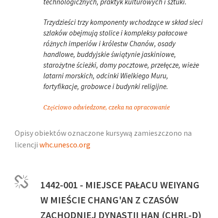
technologicznych, praktyk kulturowych i sztuki.
Trzydzieści trzy komponenty wchodzące w skład sieci
szlaków obejmują stolice i kompleksy pałacowe
różnych imperiów i królestw Chanów, osady
handlowe, buddyjskie świątynie jaskiniowe,
starożytne ścieżki, domy pocztowe, przełęcze, wieże
latarni morskich, odcinki Wielkiego Muru,
fortyfikacje, grobowce i budynki religijne.
Częściowo odwiedzone, czeka na opracowanie
Opisy obiektów oznaczone kursywą zamieszczono na
licencji
whc.unesco.org
1442-001 - MIEJSCE PAŁACU WEIYANG
W MIEŚCIE CHANG'AN Z CZASÓW
ZACHODNIEJ DYNASTII HAN (CHRL-D)