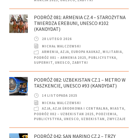
PODRÓŻ 081: ARMENIA CZ.4 – STAROŻYTNA
TWIERDZA EREBUNI, UNESCO #102
(KANDYDAT)
28 LUTEGO 2026
MICHAŁ WALCZEWSKI
ARMENIA
,
AZJA
,
EUROPA KAUKAZ
,
MILITARIA
,
PODRÓŻ 081 – ARMENIA 2025
,
PUBLICYSTYKA
,
SUPERHIT
,
UNESCO
,
ZABYTKI
PODRÓŻ 082: UZBEKISTAN CZ.1 – METRO W
TASZKENCIE, UNESCO #93 (KANDYDAT)
14 LISTOPADA 2025
MICHAŁ WALCZEWSKI
AZJA
,
AZJA ŚRODKOWA I CENTRALNA
,
MIASTA
,
PODRÓŻ 082 – UZBEKISTAN 2025
,
PODZIEMIA
,
PUBLICYSTYKA
,
UNESCO
,
UZBEKISTAN
,
ZWYCZAJE
PODRÓŻ 042: SAN MARINO CZ.2 – TRZY