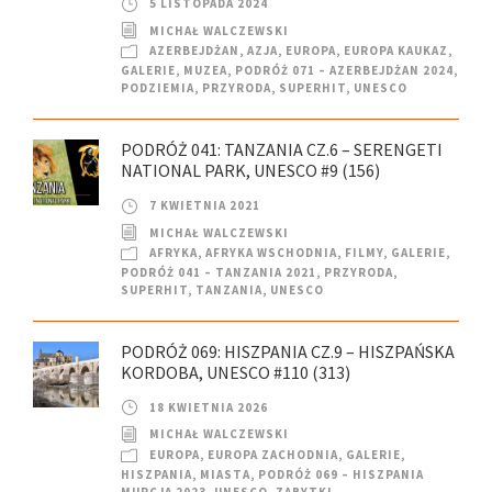
5 LISTOPADA 2024
MICHAŁ WALCZEWSKI
AZERBEJDŻAN
,
AZJA
,
EUROPA
,
EUROPA KAUKAZ
,
GALERIE
,
MUZEA
,
PODRÓŻ 071 – AZERBEJDŻAN 2024
,
PODZIEMIA
,
PRZYRODA
,
SUPERHIT
,
UNESCO
PODRÓŻ 041: TANZANIA CZ.6 – SERENGETI
NATIONAL PARK, UNESCO #9 (156)
7 KWIETNIA 2021
MICHAŁ WALCZEWSKI
AFRYKA
,
AFRYKA WSCHODNIA
,
FILMY
,
GALERIE
,
PODRÓŻ 041 – TANZANIA 2021
,
PRZYRODA
,
SUPERHIT
,
TANZANIA
,
UNESCO
PODRÓŻ 069: HISZPANIA CZ.9 – HISZPAŃSKA
KORDOBA, UNESCO #110 (313)
18 KWIETNIA 2026
MICHAŁ WALCZEWSKI
EUROPA
,
EUROPA ZACHODNIA
,
GALERIE
,
HISZPANIA
,
MIASTA
,
PODRÓŻ 069 – HISZPANIA
MURCJA 2023
,
UNESCO
,
ZABYTKI