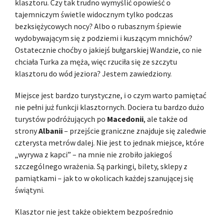
klasztoru. Czy tak trudno wymyślić opowieść o
tajemniczym świetle widocznym tylko podczas
bezksiężycowych nocy? Albo o rubasznym śpiewie
wydobywającym się z podziemi i kuszącym mnichów?
Ostatecznie choćby o jakiejś bułgarskiej Wandzie, co nie
chciała Turka za męża, więc rzuciła się ze szczytu
klasztoru do wód jeziora? Jestem zawiedziony.
Miejsce jest bardzo turystyczne, i o czym warto pamiętać
nie pełni już funkcji klasztornych. Dociera tu bardzo dużo
turystów podróżujących po
Macedonii
, ale także od
strony
Albanii
– przejście graniczne znajduje się zaledwie
czterysta metrów dalej. Nie jest to jednak miejsce, które
„wyrywa z kapci” – na mnie nie zrobiło jakiegoś
szczególnego wrażenia. Są parkingi, bilety, sklepy z
pamiątkami – jak to w okolicach każdej szanującej się
świątyni.
Klasztor nie jest także obiektem bezpośrednio