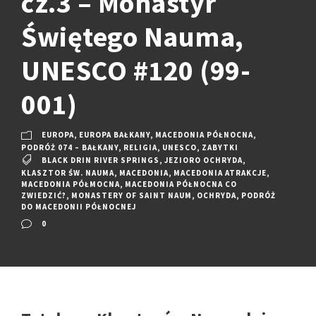
cz.3 – Monastyr
Świętego Nauma,
UNESCO #120 (99-
001)
EUROPA
,
EUROPA BAŁKANY
,
MACEDONIA PÓŁNOCNA
,
PODRÓŻ 074 – BAŁKANY
,
RELIGIA
,
UNESCO
,
ZABYTKI
BLACK DRIN RIVER SPRINGS
,
JEZIORO OCHRYDA
,
KLASZTOR ŚW. NAUMA
,
MACEDONIA
,
MACEDONIA ATRAKCJE
,
MACEDONIA PÓŁMOCNA
,
MACEDONIA PÓŁNOCNA CO
ZWIEDZIĆ?
,
MONASTERY OF SAINT NAUM
,
OCHRYDA
,
PODRÓŻ
DO MACEDONII PÓŁNOCNEJ
0