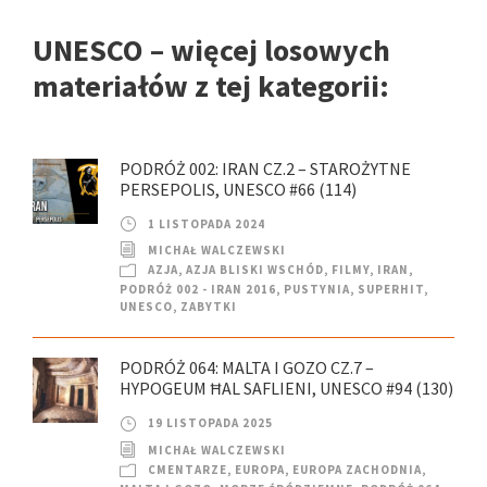
UNESCO – więcej losowych
materiałów z tej kategorii:
PODRÓŻ 002: IRAN CZ.2 – STAROŻYTNE
PERSEPOLIS, UNESCO #66 (114)
1 LISTOPADA 2024
MICHAŁ WALCZEWSKI
AZJA
,
AZJA BLISKI WSCHÓD
,
FILMY
,
IRAN
,
PODRÓŻ 002 - IRAN 2016
,
PUSTYNIA
,
SUPERHIT
,
UNESCO
,
ZABYTKI
PODRÓŻ 064: MALTA I GOZO CZ.7 –
HYPOGEUM ĦAL SAFLIENI, UNESCO #94 (130)
19 LISTOPADA 2025
MICHAŁ WALCZEWSKI
CMENTARZE
,
EUROPA
,
EUROPA ZACHODNIA
,