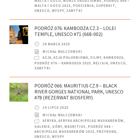
MALTA I GOZO
,
MORZE ŚRÓDZIEMNE
,
PODRÓŻ 064 –
MALTA I GOZO 2023
,
PODZIEMIA
,
SUPERHIT
,
UNESCO
,
WYSPY
,
ZABYTKI
PODRÓŻ 076: KAMBODŻA CZ.3 – LOLEI
TEMPLE, UNESCO #71 (668-002)
29 MARCA 2025
MICHAŁ WALCZEWSKI
AZJA
,
AZJA POŁUDNIOWA
,
FILMY
,
KAMBODŻA
,
PODRÓŻ 076 – KAMBODŻA 2025
,
RELIGIA
,
UNESCO
,
ZABYTKI
PODRÓŻ 066: MAURITIUS CZ.9 – BLACK
RIVER GORGES NATIONAL PARK, UNESCO
#78 (REZERWAT BIOSFERY)
10 LIPCA 2025
MICHAŁ WALCZEWSKI
AFRYKA
,
AFRYKA ARCHIPELAG MASKARENÓW
,
GALERIE
,
GÓRY
,
MAURITIUS
,
PODRÓŻ 066 –
ARCHIPELAG MASKARENÓW 2023
,
PRZYRODA
,
UNESCO
,
WYSPY