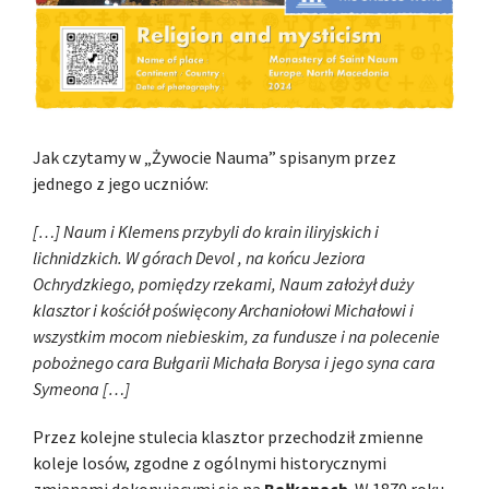
Jak czytamy w „Żywocie Nauma” spisanym przez
jednego z jego uczniów:
[…] Naum i Klemens przybyli do krain iliryjskich i
lichnidzkich. W górach Devol , na końcu Jeziora
Ochrydzkiego, pomiędzy rzekami, Naum założył duży
klasztor i kościół poświęcony Archaniołowi Michałowi i
wszystkim mocom niebieskim, za fundusze i na polecenie
pobożnego cara Bułgarii Michała Borysa i jego syna cara
Symeona […]
Przez kolejne stulecia klasztor przechodził zmienne
koleje losów, zgodne z ogólnymi historycznymi
zmianami dokonującymi się na
Bałkanach
. W 1870 roku