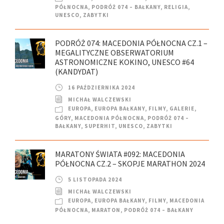
PÓŁNOCNA
,
PODRÓŻ 074 – BAŁKANY
,
RELIGIA
,
UNESCO
,
ZABYTKI
PODRÓŻ 074: MACEDONIA PÓŁNOCNA CZ.1 –
MEGALITYCZNE OBSERWATORIUM
ASTRONOMICZNE KOKINO, UNESCO #64
(KANDYDAT)
16 PAŹDZIERNIKA 2024
MICHAŁ WALCZEWSKI
EUROPA
,
EUROPA BAŁKANY
,
FILMY
,
GALERIE
,
GÓRY
,
MACEDONIA PÓŁNOCNA
,
PODRÓŻ 074 –
BAŁKANY
,
SUPERHIT
,
UNESCO
,
ZABYTKI
MARATONY ŚWIATA #092: MACEDONIA
PÓŁNOCNA CZ.2 – SKOPJE MARATHON 2024
5 LISTOPADA 2024
MICHAŁ WALCZEWSKI
EUROPA
,
EUROPA BAŁKANY
,
FILMY
,
MACEDONIA
PÓŁNOCNA
,
MARATON
,
PODRÓŻ 074 – BAŁKANY