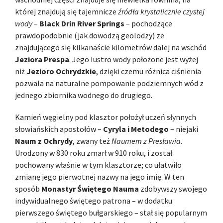
której znajdują się tajemnicze
źródła krystalicznie czystej
wody
–
Black Drin River Springs
– pochodzące
prawdopodobnie (jak dowodzą geolodzy) ze
znajdującego się kilkanaście kilometrów dalej na wschód
Jeziora Prespa
. Jego lustro wody położone jest wyżej
niż
Jezioro Ochrydzkie
, dzięki czemu różnica ciśnienia
pozwala na naturalne pompowanie podziemnych wód z
jednego zbiornika wodnego do drugiego.
Kamień węgielny pod klasztor położył uczeń słynnych
słowiańskich apostołów –
Cyryla i Metodego
– niejaki
Naum z Ochrydy
, zwany też
Naumem z Presławia
.
Urodzony w 830 roku zmarł w 910 roku, i został
pochowany właśnie w tym klasztorze; co ułatwiło
zmianę jego pierwotnej nazwy na jego imię. W ten
sposób
Monastyr Świętego Nauma
zdobywszy swojego
indywidualnego świętego patrona – w dodatku
pierwszego świętego bułgarskiego – stał się popularnym