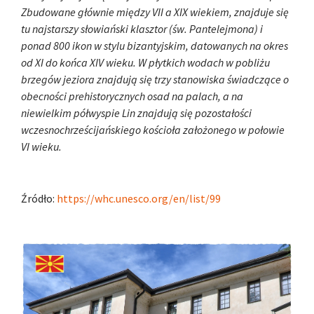
Zbudowane głównie między VII a XIX wiekiem, znajduje się
tu najstarszy słowiański klasztor (św. Pantelejmona) i
ponad 800 ikon w stylu bizantyjskim, datowanych na okres
od XI do końca XIV wieku. W płytkich wodach w pobliżu
brzegów jeziora znajdują się trzy stanowiska świadczące o
obecności prehistorycznych osad na palach, a na
niewielkim półwyspie Lin znajdują się pozostałości
wczesnochrześcijańskiego kościoła założonego w połowie
VI wieku.
Źródło:
https://whc.unesco.org/en/list/99