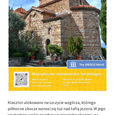
Klasztor ulokowano na szczycie wzgórza, którego
północne zbocze wznosi się tuż nad taflą jeziora. W jego
wschodniej części znajduje się niewielka równina, na