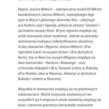
Region Jeziora Wiktorii – zakotwiczony wokół 69 484 km
kwadratowych Jeziora Wiktorii, największego tego
typu w Afryce i głównego zbiornika Nilu – obejmuje
wschodnie części Ugandy, północne obszary Tanzanii i
zachodnie obszary Kenii. W tym regionie znajduje się
wiele stanowisk sztuki naskalnej. Jednak na potrzeby
zamierzonej inskrypcji zidentyfikowano określoną
liczbę stanowisk z Regionu Jeziora Wiktorii: 24 w
Ugandzie (sześć na wyspie Dolwe i 18 w dystrykcie
Kumi), trzy w Kenii (na wyspie Mfagano znajdują się
dwa stanowiska – Kwitone i Mawanga – oraz
schronisko Kakapel) i 46 w Tanzanii (cztery w Bukoba,
24 w Muleba, dwa w Mwanza, dziewięć w dystrykcie
Bukoba i siedem w Musoma)
Wszystkie te stanowiska znajdują się na granitowych
odsłonięciach. Wśród motywów znalezionych we
wszystkich tych miejscach sztuki naskalnej znajdują się
duże i czerwone geometryczne kształty malowane