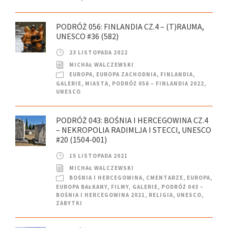
PODRÓŻ 056: FINLANDIA CZ.4 – (T)RAUMA,
UNESCO #36 (582)
23 LISTOPADA 2022
MICHAŁ WALCZEWSKI
EUROPA
,
EUROPA ZACHODNIA
,
FINLANDIA
,
GALERIE
,
MIASTA
,
PODRÓŻ 056 – FINLANDIA 2022
,
UNESCO
PODRÓŻ 043: BOŚNIA I HERCEGOWINA CZ.4
– NEKROPOLIA RADIMLJA I STECCI, UNESCO
#20 (1504-001)
15 LISTOPADA 2021
MICHAŁ WALCZEWSKI
BOŚNIA I HERCEGOWINA
,
CMENTARZE
,
EUROPA
,
EUROPA BAŁKANY
,
FILMY
,
GALERIE
,
PODRÓŻ 043 –
BOŚNIA I HERCEGOWINA 2021
,
RELIGIA
,
UNESCO
,
ZABYTKI