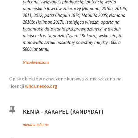
palcami, związane z płodnością i potencją wśród
pigmejskich łowców-zbieraczy (Namono, 2010a, 2010b,
2011, 2012; patrz Chaplin 1974; Mabulla 2005; Namono
2010b; Hollman 2017). Istniejąca wiedza, oparta na
badaniach datowania przeprowadzonych w dwóch
miejscach w Ugandzie (Nyero i Kakoro), wskazuje, że
malowidła sztuki naskalnej powstały między 1000 a
5000 lat temu.
Nieodwiedzone
Opisy obiektów oznaczone kursywą zamieszczono na
licencji
whc.unesco.org
KENIA - KAKAPEL (KANDYDAT)
nieodwiedzone