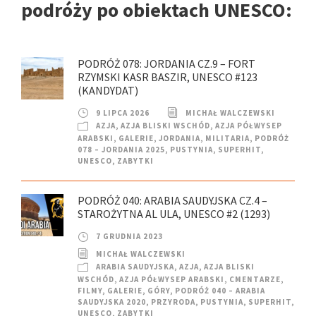
podróży po obiektach UNESCO:
PODRÓŻ 078: JORDANIA CZ.9 – FORT
RZYMSKI KASR BASZIR, UNESCO #123
(KANDYDAT)
9 LIPCA 2026
MICHAŁ WALCZEWSKI
AZJA
,
AZJA BLISKI WSCHÓD
,
AZJA PÓŁWYSEP
ARABSKI
,
GALERIE
,
JORDANIA
,
MILITARIA
,
PODRÓŻ
078 – JORDANIA 2025
,
PUSTYNIA
,
SUPERHIT
,
UNESCO
,
ZABYTKI
PODRÓŻ 040: ARABIA SAUDYJSKA CZ.4 –
STAROŻYTNA AL ULA, UNESCO #2 (1293)
7 GRUDNIA 2023
MICHAŁ WALCZEWSKI
ARABIA SAUDYJSKA
,
AZJA
,
AZJA BLISKI
WSCHÓD
,
AZJA PÓŁWYSEP ARABSKI
,
CMENTARZE
,
FILMY
,
GALERIE
,
GÓRY
,
PODRÓŻ 040 – ARABIA
SAUDYJSKA 2020
,
PRZYRODA
,
PUSTYNIA
,
SUPERHIT
,
UNESCO
,
ZABYTKI