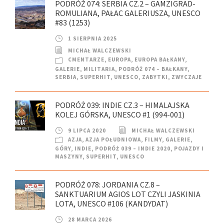
PODRÓŻ 074: SERBIA CZ.2 – GAMZIGRAD-
ROMULIANA, PAŁAC GALERIUSZA, UNESCO
#83 (1253)
1 SIERPNIA 2025
MICHAŁ WALCZEWSKI
CMENTARZE
,
EUROPA
,
EUROPA BAŁKANY
,
GALERIE
,
MILITARIA
,
PODRÓŻ 074 – BAŁKANY
,
SERBIA
,
SUPERHIT
,
UNESCO
,
ZABYTKI
,
ZWYCZAJE
PODRÓŻ 039: INDIE CZ.3 – HIMALAJSKA
KOLEJ GÓRSKA, UNESCO #1 (994-001)
9 LIPCA 2020
MICHAŁ WALCZEWSKI
AZJA
,
AZJA POŁUDNIOWA
,
FILMY
,
GALERIE
,
GÓRY
,
INDIE
,
PODRÓŻ 039 – INDIE 2020
,
POJAZDY I
MASZYNY
,
SUPERHIT
,
UNESCO
PODRÓŻ 078: JORDANIA CZ.8 –
SANKTUARIUM AGIOS LOT CZYLI JASKINIA
LOTA, UNESCO #106 (KANDYDAT)
28 MARCA 2026