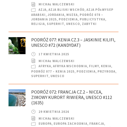
MICHAŁ WALCZEWSKI
AZJA
,
AZJA BLISKI WSCHÓD
,
AZJA PÓŁWYSEP
ARABSKI
,
JORDANIA
,
MUZEA
,
PODRÓŻ 078 –
JORDANIA 2025
,
PODZIEMIA
,
PUBLICYSTYKA
,
RELIGIA
,
SUPERHIT
,
UNESCO
,
ZABYTKI
PODRÓŻ 077: KENIA CZ.3 – JASKINIE KILIFI,
UNESCO #72 (KANDYDAT)
17 KWIETNIA 2025
MICHAŁ WALCZEWSKI
AFRYKA
,
AFRYKA WSCHODNIA
,
FILMY
,
KENIA
,
PODRÓŻ 077 – KENIA 2025
,
PODZIEMIA
,
PRZYRODA
,
SUPERHIT
,
UNESCO
PODRÓŻ 072: FRANCJA CZ.2 – NICEA,
ZIMOWY KURORT RIWIERA, UNESCO #112
(1635)
29 KWIETNIA 2026
MICHAŁ WALCZEWSKI
EUROPA
,
EUROPA ZACHODNIA
,
FRANCJA
,