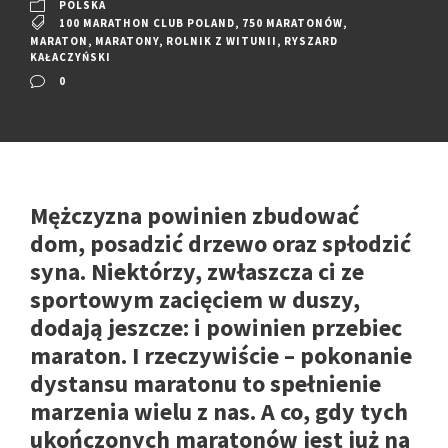
POLSKA
100 MARATHON CLUB POLAND
,
750 MARATONÓW
,
MARATON
,
MARATONY
,
ROLNIK Z WITUNII
,
RYSZARD
KAŁACZYŃSKI
0
Mężczyzna powinien zbudować
dom, posadzić drzewo oraz spłodzić
syna. Niektórzy, zwłaszcza ci ze
sportowym zacięciem w duszy,
dodają jeszcze: i powinien przebiec
maraton. I rzeczywiście – pokonanie
dystansu maratonu to spełnienie
marzenia wielu z nas. A co, gdy tych
ukończonych maratonów jest już na