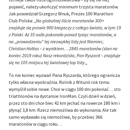
pojawić, należy ukończyć minimum trzysta maratonów.
Jak powiedział Grzegorz Wnuk, Prezes 100 Marathon
Club Polska: „
Na globalnej liście maratonów 300+
znajduje się prawie 900 biegaczy z całego świata, w tym 19
z Polski. Aż 35 osób pokonało ponad tysiąc maratonów, a
na „prowadzeniu” tej niezwykłej listy jest Niemiec,
Christian Hottas – z wynikiem… 2845 maratonów (stan na
koniec 2019 roku) Nasz rekordzista, Pan Ryszard – znajduje
się na 105 miejscu tej światowej top listy.
„
To nie koniec wyzwań Pana Ryszarda, którego ogranicza
tylko własna wyobraźnia. Rolnik z Witunii rok temu
wymyślił sobie nowe. Chce w ciągu 100 dni pokonać… sto
triathlonów na dystansie IronMan. Czyli dzień w dzień,
przez sto dni chce biec 42 km jechać na rowerze 180 km i
płynąć 3,8 km. Rzecz niemożliwa do wykonania. Ale tak
samo wydawało się niemożliwe, by przebiec 366
maratonów w ciągu roku…