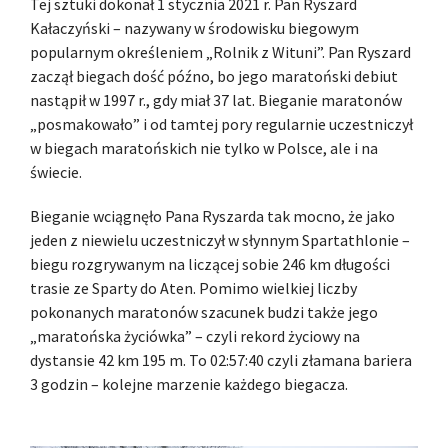
Tej sztuki dokonał 1 stycznia 2021 r. Pan Ryszard
Kałaczyński – nazywany w środowisku biegowym
popularnym określeniem „Rolnik z Wituni”. Pan Ryszard
zaczął biegach dość późno, bo jego maratoński debiut
nastąpił w 1997 r., gdy miał 37 lat. Bieganie maratonów
„posmakowało” i od tamtej pory regularnie uczestniczył
w biegach maratońskich nie tylko w Polsce, ale i na
świecie.
Bieganie wciągnęło Pana Ryszarda tak mocno, że jako
jeden z niewielu uczestniczył w słynnym Spartathlonie –
biegu rozgrywanym na liczącej sobie 246 km długości
trasie ze Sparty do Aten. Pomimo wielkiej liczby
pokonanych maratonów szacunek budzi także jego
„maratońska życiówka” – czyli rekord życiowy na
dystansie 42 km 195 m. To 02:57:40 czyli złamana bariera
3 godzin – kolejne marzenie każdego biegacza.