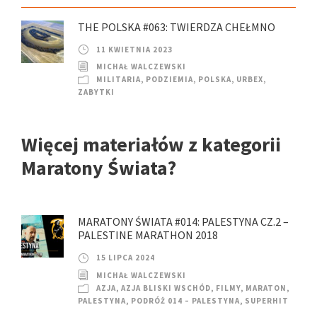
THE POLSKA #063: TWIERDZA CHEŁMNO
11 KWIETNIA 2023
MICHAŁ WALCZEWSKI
MILITARIA
,
PODZIEMIA
,
POLSKA
,
URBEX
,
ZABYTKI
Więcej materiałów z kategorii
Maratony Świata?
MARATONY ŚWIATA #014: PALESTYNA CZ.2 –
PALESTINE MARATHON 2018
15 LIPCA 2024
MICHAŁ WALCZEWSKI
AZJA
,
AZJA BLISKI WSCHÓD
,
FILMY
,
MARATON
,
PALESTYNA
,
PODRÓŻ 014 – PALESTYNA
,
SUPERHIT