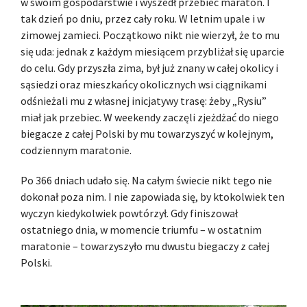
w swoim gospodarstwie i wyszedł przebiec maraton. I
tak dzień po dniu, przez cały roku. W letnim upale i w
zimowej zamieci. Początkowo nikt nie wierzył, że to mu
się uda: jednak z każdym miesiącem przybliżał się uparcie
do celu. Gdy przyszła zima, był już znany w całej okolicy i
sąsiedzi oraz mieszkańcy okolicznych wsi ciągnikami
odśnieżali mu z własnej inicjatywy trasę: żeby „Rysiu”
miał jak przebiec. W weekendy zaczęli zjeżdżać do niego
biegacze z całej Polski by mu towarzyszyć w kolejnym,
codziennym maratonie.
Po 366 dniach udało się. Na całym świecie nikt tego nie
dokonał poza nim. I nie zapowiada się, by ktokolwiek ten
wyczyn kiedykolwiek powtórzył. Gdy finiszował
ostatniego dnia, w momencie triumfu – w ostatnim
maratonie – towarzyszyło mu dwustu biegaczy z całej
Polski.