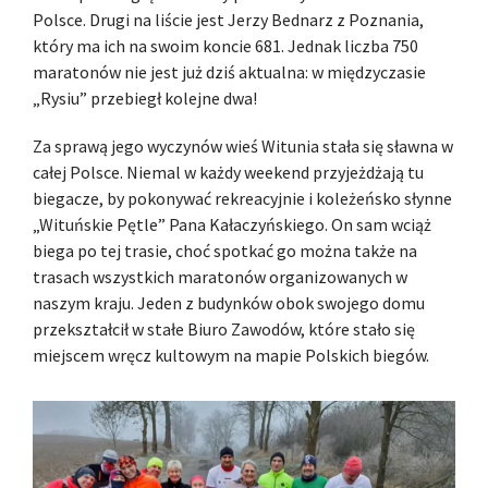
Polsce. Drugi na liście jest Jerzy Bednarz z Poznania,
który ma ich na swoim koncie 681. Jednak liczba 750
maratonów nie jest już dziś aktualna: w międzyczasie
„Rysiu” przebiegł kolejne dwa!
Za sprawą jego wyczynów wieś Witunia stała się sławna w
całej Polsce. Niemal w każdy weekend przyjeżdżają tu
biegacze, by pokonywać rekreacyjnie i koleżeńsko słynne
„Wituńskie Pętle” Pana Kałaczyńskiego. On sam wciąż
biega po tej trasie, choć spotkać go można także na
trasach wszystkich maratonów organizowanych w
naszym kraju. Jeden z budynków obok swojego domu
przekształcił w stałe Biuro Zawodów, które stało się
miejscem wręcz kultowym na mapie Polskich biegów.