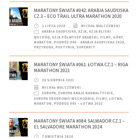
MARATONY ŚWIATA #042: ARABIA SAUDYJSKA
CZ.3 – ECO TRAIL ULTRA MARATHON 2020
2 LIPCA 2020
MICHAŁ WALCZEWSKI
ARABIA SAUDYJSKA
,
AZJA
,
AZJA BLISKI
WSCHÓD
,
AZJA PÓŁWYSEP ARABSKI
,
FILMY
,
GÓRY
,
MARATON
,
PODRÓŻ 040 – ARABIA SAUDYJSKA 2020
,
PRZYRODA
,
PUSTYNIA
,
SUPERHIT
MARATONY ŚWIATA #061: ŁOTWA CZ.1 – RIGA
MARATHON 2021
30 SIERPNIA 2021
MICHAŁ WALCZEWSKI
EUROPA
,
EUROPA KRAJE NADBAŁTYCKIE
,
EUROPA ŚRODKOWO-WSCHODNIA
,
FILMY
,
ŁOTWA
,
MARATON
,
PODRÓŻ 045 – ŁOTWA 2021
MARATONY ŚWIATA #084: SALWADOR CZ.1 –
EL SALVADORE MARATHON 2024
7 KWIETNIA 2024