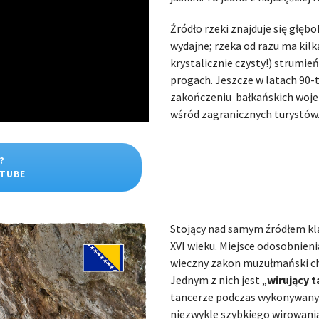
Źródło rzeki znajduje się głęb
wydajne; rzeka od razu ma kilk
krystalicznie czysty!) strumie
progach. Jeszcze w latach 90-
zakończeniu bałkańskich woj
wśród zagranicznych turystów
?
UTUBE
Stojący nad samym źródłem kla
XVI wieku. Miejsce odosobnieni
wieczny zakon muzułmański ch
Jednym z nich jest „
wirujący t
tancerze podczas wykonywanyc
niezwykle szybkiego wirowania