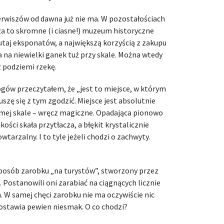
rwiszów od dawna już nie ma. W pozostałościach
 za to skromne (i ciasne!) muzeum historyczne
 tutaj eksponatów, a największą korzyścią z zakupu
 na niewielki ganek tuż przy skale. Można wtedy
z podziemi rzekę.
gów przeczytałem, że „jest to miejsce, w którym
uszę się z tym zgodzić. Miejsce jest absolutnie
samej skale – wręcz magiczne. Opadająca pionowo
ści skała przytłacza, a błękit krystalicznie
tarzalny. I to tyle jeżeli chodzi o zachwyty.
posób zarobku „na turystów”, stworzony przez
 Postanowili oni zarabiać na ciągnących licznie
. W samej chęci zarobku nie ma oczywiście nic
ostawia pewien niesmak. O co chodzi?