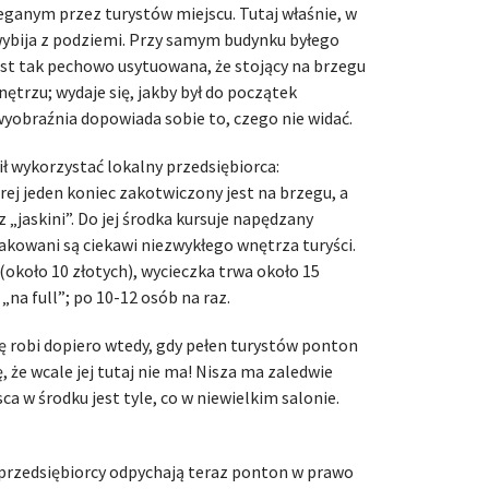
eganym przez turystów miejscu. Tutaj właśnie, w
i wybija z podziemi. Przy samym budynku byłego
jest tak pechowo usytuowana, że stojący na brzegu
wnętrzu; wydaje się, jakby był do początek
 wyobraźnia dopowiada sobie to, czego nie widać.
 wykorzystać lokalny przedsiębiorca:
órej jeden koniec zakotwiczony jest na brzegu, a
 „jaskini”. Do jej środka kursuje napędzany
kowani są ciekawi niezwykłego wnętrza turyści.
 (około 10 złotych), wycieczka trwa około 15
„na full”; po 10-12 osób na raz.
ię robi dopiero wtedy, gdy pełen turystów ponton
ę, że wcale jej tutaj nie ma! Nisza ma zaledwie
ca w środku jest tyle, co w niewielkim salonie.
ni przedsiębiorcy odpychają teraz ponton w prawo