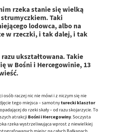
nim rzeka stanie się wielką
m strumyczkiem. Taki
niejącego lodowca, albo na
w rzeczki, i tak dalej, i tak
 razu ukształtowana. Takie
ę w Bośni i Hercegowinie, 13
wieść.
 osób raczej nic nie mówi i z niczym się nie
 zdjęcie tego miejsca – samotny
turecki klasztor
padającej do rzeki skały – od razu skojarzycie. To
jszych atrakcji
Bośni i Hercegowiny
. Soczysta
oka rzeka wystrzeliwująca wprost z niewielkiej
j fotografowanych miejsc na całych Bałkanach.