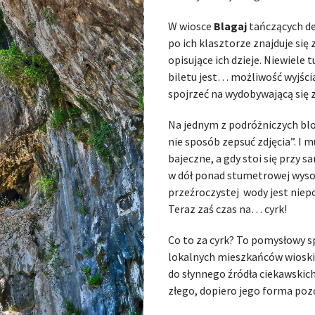
W wiosce
Blagaj
tańczących de
po ich klasztorze znajduje się
opisujące ich dzieje. Niewiele
biletu jest… możliwość wyjścia
spojrzeć na wydobywającą się 
Na jednym z podróżniczych blo
nie sposób zepsuć zdjęcia”. I m
bajeczne, a gdy stoi się przy 
w dół ponad stumetrowej wysoko
przeźroczystej wody jest niepow
Teraz zaś czas na… cyrk!
Co to za cyrk? To pomysłowy s
lokalnych mieszkańców wioski.
do słynnego źródła ciekawskich
złego, dopiero jego forma poz