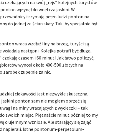
ia czekających na swój „rejs” kolejnych turystów.
 ponton wpłynął do wnętrza jaskini. W
 przewodnicy trzymają pełen ludzi ponton na
 do jednej ze ścian skały. Tak, by specjalnie był
onton wraca wzdłuż liny na brzeg, turyści są
 wsiadają następni. Kolejka potrafi być długa,
 czekają czasem i 60 minut! Jak łatwo policzyć,
biorców wynosi około 400-500 złotych na
to zarobek zupełnie za nic.
udzkiej ciekawości jest niezwykle skuteczna.
j jaskini ponton sam nie mogłem oprzeć się
ł uwagi na miny wracających z wycieczki – tak
do swoich miejsc. Piętnaście minut później to my
 o ujemnym wzniosie. Ale starający się zająć
już napierali. Istne pontonum-perpetolum-