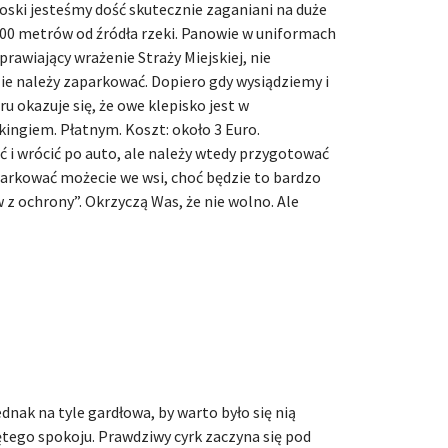
ski jesteśmy dość skutecznie zaganiani na duże
 500 metrów od źródła rzeki. Panowie w uniformach
rawiający wrażenie Straży Miejskiej, nie
e należy zaparkować. Dopiero gdy wysiądziemy i
u okazuje się, że owe klepisko jest w
ingiem. Płatnym. Koszt: około 3 Euro.
 i wrócić po auto, ale należy wtedy przygotować
parkować możecie we wsi, choć będzie to bardzo
z ochrony”. Okrzyczą Was, że nie wolno. Ale
dnak na tyle gardłowa, by warto było się nią
ętego spokoju. Prawdziwy cyrk zaczyna się pod