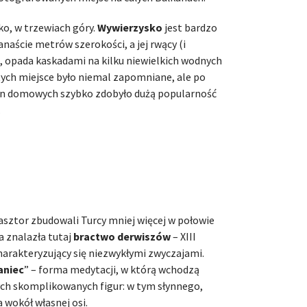
oko, w trzewiach góry.
Wywierzysko
jest bardzo
anaście metrów szerokości, a jej rwący (i
ń, opada kaskadami na kilku niewielkich wodnych
tych miejsce było niemal zapomniane, ale po
en domowych szybko zdobyło dużą popularność
.
sztor zbudowali Turcy mniej więcej w połowie
a znalazła tutaj
bractwo derwiszów
– XIII
arakteryzujący się niezwykłymi zwyczajami.
aniec
” – forma medytacji, w którą wchodzą
h skomplikowanych figur: w tym słynnego,
 wokół własnej osi.