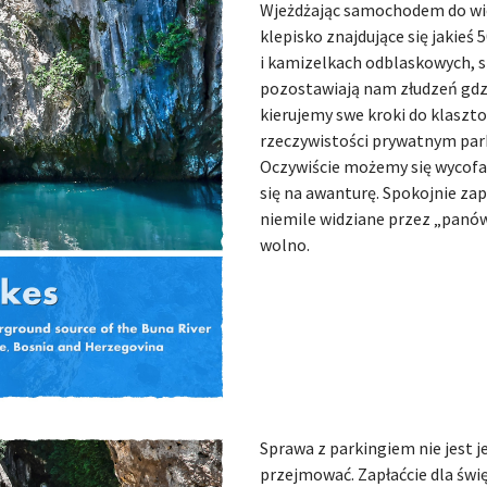
Wjeżdżając samochodem do wio
klepisko znajdujące się jakieś
i kamizelkach odblaskowych, sp
pozostawiają nam złudzeń gdzi
kierujemy swe kroki do klasztor
rzeczywistości prywatnym park
Oczywiście możemy się wycofać
się na awanturę. Spokojnie za
niemile widziane przez „panów 
wolno.
Sprawa z parkingiem nie jest je
przejmować. Zapłaćcie dla świ