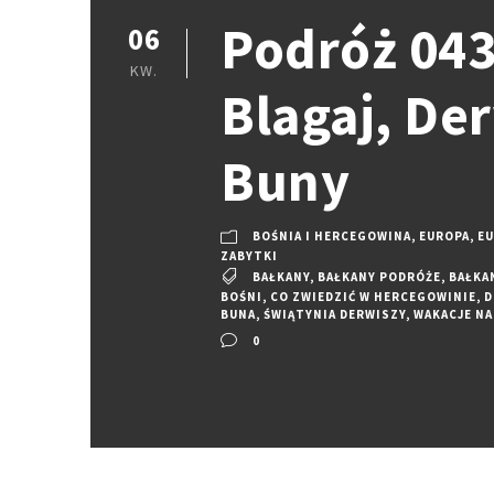
Podróż 043
06
KW.
Blagaj, De
Buny
BOŚNIA I HERCEGOWINA
,
EUROPA
,
EU
ZABYTKI
BAŁKANY
,
BAŁKANY PODRÓŻE
,
BAŁKA
BOŚNI
,
CO ZWIEDZIĆ W HERCEGOWINIE
,
D
BUNA
,
ŚWIĄTYNIA DERWISZY
,
WAKACJE NA
0