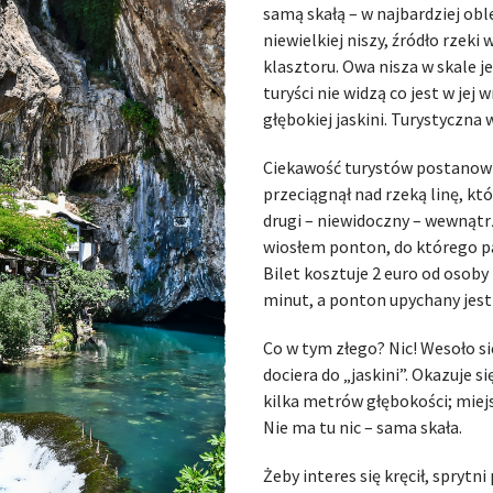
samą skałą – w najbardziej obl
niewielkiej niszy, źródło rzek
klasztoru. Owa nisza w skale 
turyści nie widzą co jest w jej 
głębokiej jaskini. Turystyczna
Ciekawość turystów postanowił
przeciągnął nad rzeką linę, kt
drugi – niewidoczny – wewnątrz
wiosłem ponton, do którego pa
Bilet kosztuje 2 euro od osoby
minut, a ponton upychany jest 
Co w tym złego? Nic! Wesoło s
dociera do „jaskini”. Okazuje si
kilka metrów głębokości; miejs
Nie ma tu nic – sama skała.
Żeby interes się kręcił, spryt