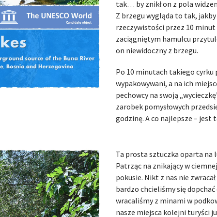
tak… by znikł on z pola widzen
Z brzegu wygląda to tak, jakby
rzeczywistości przez 10 minut
zaciągniętym hamulcu przytulony
on niewidoczny z brzegu.
Po 10 minutach takiego cyrku p
wypakowywani, a na ich miejsce
pechowcy na swoją „wycieczkę”
zarobek pomysłowych przedsię
godzinę. A co najlepsze – jest 
Ta prosta sztuczka oparta na l
Patrząc na znikający w ciemne
pokusie. Nikt z nas nie zwraca
bardzo chcieliśmy się dopchać 
wracaliśmy z minami w podkowę
nasze miejsca kolejni turyści 