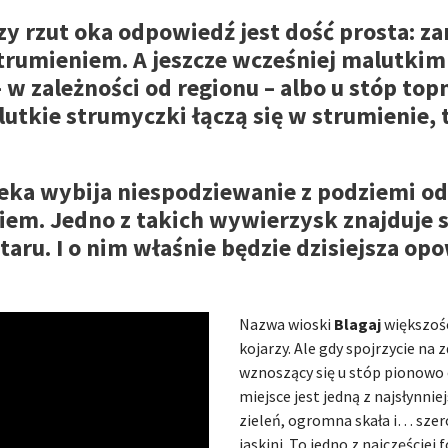
zy rzut oka odpowiedź jest dość prosta: za
 strumieniem. A jeszcze wcześniej malutki
w zależności od regionu – albo u stóp top
kie strumyczki łączą się w strumienie, te 
eka wybija niespodziewanie z podziemi od
em. Jedno z takich wywierzysk znajduje si
aru. I o nim właśnie będzie dzisiejsza opo
Nazwa wioski
Blagaj
większości
kojarzy. Ale gdy spojrzycie na
wznoszący się u stóp pionowo o
miejsce jest jedną z najsłynnie
zieleń, ogromna skała i… szer
jaskini. To jedno z najczęście