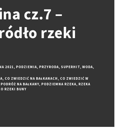
na cz.7 –
ródło rzeki
NA 2021
,
PODZIEMIA
,
PRZYRODA
,
SUPERHIT
,
WODA
,
NA
,
CO ZWIEDZIĆ NA BAŁKANACH
,
CO ZWIEDZIĆ W
PODRÓŻ NA BAŁKANY
,
PODZIEMNA RZEKA
,
RZEKA
O RZEKI BUNY