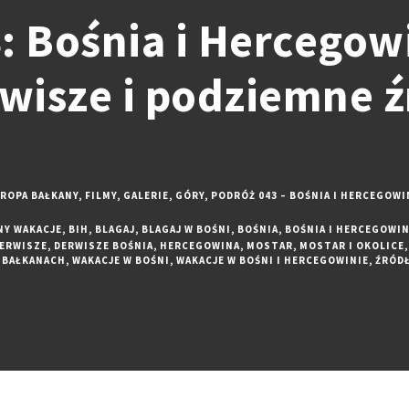
: Bośnia i Hercegowi
rwisze i podziemne ź
ROPA BAŁKANY
,
FILMY
,
GALERIE
,
GÓRY
,
PODRÓŻ 043 – BOŚNIA I HERCEGOWI
NY WAKACJE
,
BIH
,
BLAGAJ
,
BLAGAJ W BOŚNI
,
BOŚNIA
,
BOŚNIA I HERCEGOWI
ERWISZE
,
DERWISZE BOŚNIA
,
HERCEGOWINA
,
MOSTAR
,
MOSTAR I OKOLICE
,
 BAŁKANACH
,
WAKACJE W BOŚNI
,
WAKACJE W BOŚNI I HERCEGOWINIE
,
ŹRÓDŁ