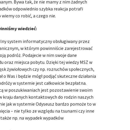
anym. Bywa tak, że nie mamy z nim żadnych
padków odpowiednio szybka reakcja potrafi
 wiemy co robić, a czego nie.
inniśmy wiedzieć:
alny system informatyczny obsługiwany przez
anicznym, w którym powinniście zarejestrować
ją podróż. Podajecie w nim swoje dane
u oraz miejsca pobytu. Dzięki tej wiedzy MSZ w
ęsk żywiołowych czy np. rozruchów społecznych,
iał o Was i będzie mógł podjąć skuteczne działania
dróży w systemie jest całkowicie bezpłatna.
ą w poszukiwaniach jest pozostawienie swoim
 kraju danych kontaktowych do rodzin naszych
ie jak w systemie Odyseusz bardzo pomoże to w
ęcia – nie tylko ze względu na tsunami czy inne
e także np. na wypadek wypadków