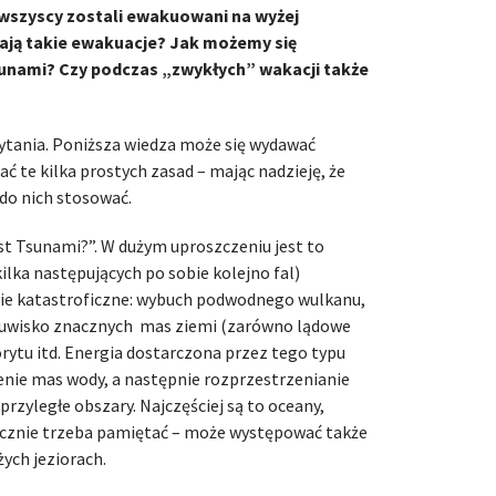
wszyscy zostali ewakuowani na wyżej
ają takie ewakuacje? Jak możemy się
sunami? Czy podczas „zwykłych” wakacji także
ytania. Poniższa wiedza może się wydawać
ć te kilka prostych zasad – mając nadzieję, że
 do nich stosować.
st Tsunami?”. W dużym uproszczeniu jest to
lka następujących po sobie kolejno fal)
nie katastroficzne: wybuch podwodnego wulkanu,
suwisko znacznych mas ziemi (zarówno lądowe
rytu itd. Energia dostarczona przez tego typu
nie mas wody, a następnie rozprzestrzenianie
przyległe obszary. Najczęściej są to oceany,
ecznie trzeba pamiętać – może występować także
żych jeziorach.