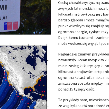
Cechą charakterystyczną tsunam
zwykłych fal morskich, może by
kilkaset metrów) oraz jest bard
bardzo głęboki i może minąć w
punkt w którym się znajdujemy
ogromna energia, tysiące razy
Dzięki temu tsunami – zanim 
może wedrzeć się w głąb lądu 
Najbardziej znanym przykładem
nawiedziło Ocean Indyjski w 20
miała zasięg kilku tysięcy kil
kilkunastu krajów śmierć ponio
ogromna katastrofa miała miej
zniszczona została między inn
ponad 15 tysięcy osób.
Te przykłady nam, mieszkańcom
ze względu na różnorodność źr