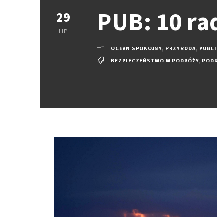
PUB: 10 ra
29
LIP
OCEAN SPOKOJNY
,
PRZYRODA
,
PUBL
BEZPIECZEŃSTWO W PODRÓŻY
,
POD