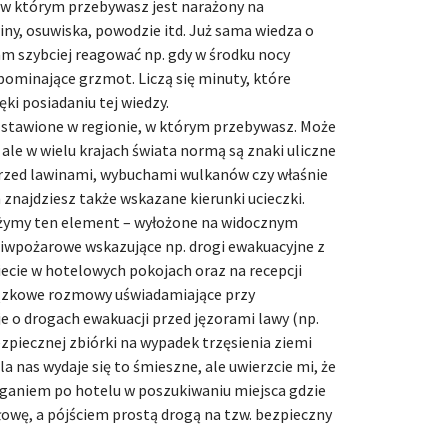
r w którym przebywasz jest narażony na
iny, osuwiska, powodzie itd. Już sama wiedza o
 szybciej reagować np. gdy w środku nocy
ominające grzmot. Liczą się minuty, które
ki posiadaniu tej wiedzy.
zstawione w regionie, w którym przebywasz. Może
ale w wielu krajach świata normą są znaki uliczne
przed lawinami, wybuchami wulkanów czy właśnie
znajdziesz także wskazane kierunki ucieczki.
żymy ten element – wyłożone na widocznym
iwpożarowe wskazujące np. drogi ewakuacyjne z
iecie w hotelowych pokojach oraz na recepcji
ązkowe rozmowy uświadamiające przy
 o drogach ewakuacji przed jęzorami lawy (np.
bezpiecznej zbiórki na wypadek trzęsienia ziemi
la nas wydaje się to śmieszne, ale uwierzcie mi, że
eganiem po hotelu w poszukiwaniu miejsca gdzie
głowę, a pójściem prostą drogą na tzw. bezpieczny