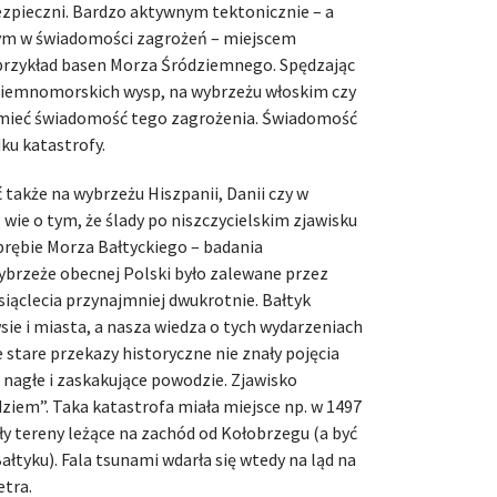
ezpieczni. Bardzo aktywnym tektonicznie – a
ym w świadomości zagrożeń – miejscem
przykład basen Morza Śródziemnego. Spędzając
dziemnomorskich wysp, na wybrzeżu włoskim czy
 mieć świadomość tego zagrożenia. Świadomość
ku katastrofy.
także na wybrzeżu Hiszpanii, Danii czy w
 wie o tym, że ślady po niszczycielskim zjawisku
rębie Morza Bałtyckiego – badania
ybrzeże obecnej Polski było zalewane przez
siąclecia przynajmniej dwukrotnie. Bałtyk
ie i miasta, a nasza wiedza o tych wydarzeniach
e stare przekazy historyczne nie znały pojęcia
 nagłe i zaskakujące powodzie. Zjawisko
iem”. Taka katastrofa miała miejsce np. w 1497
gły tereny leżące na zachód od Kołobrzegu (a być
ałtyku). Fala tsunami wdarła się wtedy na ląd na
etra.