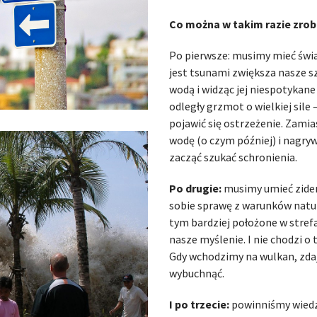
Co można w takim razie zrobi
Po pierwsze: musimy mieć świ
jest tsunami zwiększa nasze s
wodą i widząc jej niespotykane
odległy grzmot o wielkiej sil
pojawić się ostrzeżenie. Zami
wodę (o czym później) i nagr
zacząć szukać schronienia.
Po drugie:
musimy umieć ziden
sobie sprawę z warunków natur
tym bardziej położone w stre
nasze myślenie. I nie chodzi o t
Gdy wchodzimy na wulkan, zda
wybuchnąć.
I po trzecie:
powinniśmy wiedzi