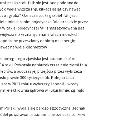
i jest kształt fali: nie jest ona podobna do
ć o wiele wyższa (np. kilkadziesiąt czy nawet
zo „gruba”. Oznacza to, że grzbiet fali jest
iele minut zanim pojedyncza fala przejdzie przez
. W takiej pojedynczej fali zmagazynowana jest
 większa niż w znanych nam falach morskich.
napotkane przeszkody odbiorą mu energię –
nawet na wiele kilometrów.
 potęgi tego zjawiska jest tsunami które
04 roku. Powstała na skutek trzęsienia ziemi fala
ometrów, a podczas jej przejścia przez wybrzeża
sło prawie 300 tysięcy osób. Kolejna taka
sce w 2011 roku u wybrzeży Japonii – wtedy
ymi elektrownia jądrowa w Fukushimie. Zginęło
 Polski, wydają się bardzo egzotyczne. Jednak
ódeł powstawania tsunami nie oznacza to, że w