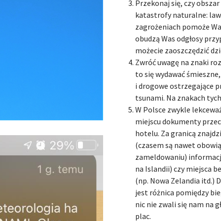
Przekonaj się, czy obsza
katastrofy naturalne: law
zagrożeniach pomoże Wam
obudzą Was odgłosy przyp
możecie zaoszczędzić dzię
Zwróć uwagę na znaki ro
to się wydawać śmieszne, 
i drogowe ostrzegające 
tsunami. Na znakach tych 
W Polsce zwykle lekcewa
miejscu dokumenty przec
hotelu. Za granicą znajdz
(czasem są nawet obowi
zameldowaniu) informacje
na Islandii) czy miejsca 
(np. Nowa Zelandia itd.) D
jest różnica pomiędzy bi
nic nie zwali się nam na 
plac.