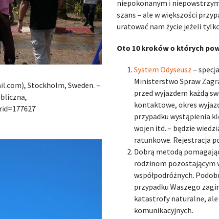
niepokonanym i niepowstrzym
szans – ale w większości przy
uratować nam życie jeżeli tylko
Oto 10 kroków o których pow
System Odyseusz
– specj
Ministerstwo Spraw Zagr
ail.com), Stockholm, Sweden. –
przed wyjazdem każdą swo
bliczna,
kontaktowe, okres wyjazd
rid=177627
przypadku wystąpienia kl
wojen itd. – będzie wiedz
ratunkowe. Rejestracja po
Dobrą metodą pomagając
rodzinom pozostającym w
współpodróżnych. Podobn
przypadku Waszego zagini
katastrofy naturalne, al
komunikacyjnych.