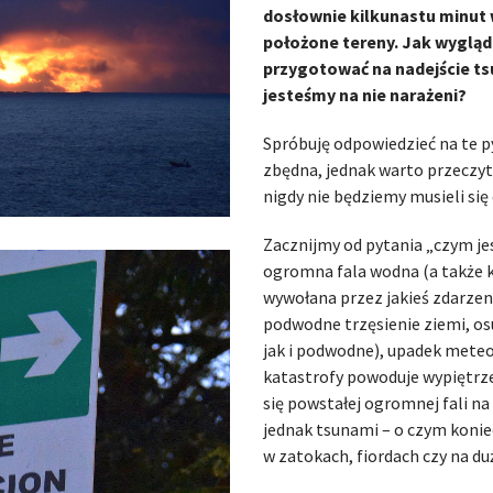
dosłownie kilkunastu minut 
położone tereny. Jak wygląd
przygotować na nadejście t
jesteśmy na nie narażeni?
Spróbuję odpowiedzieć na te p
zbędna, jednak warto przeczyta
nigdy nie będziemy musieli się
Zacznijmy od pytania „czym je
ogromna fala wodna (a także ki
wywołana przez jakieś zdarze
podwodne trzęsienie ziemi, o
jak i podwodne), upadek meteo
katastrofy powoduje wypiętrze
się powstałej ogromnej fali na 
jednak tsunami – o czym koni
w zatokach, fiordach czy na du