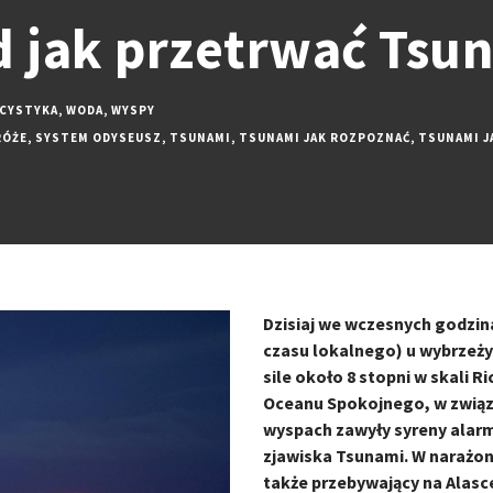
d jak przetrwać Tsu
ICYSTYKA
,
WODA
,
WYSPY
RÓŻE
,
SYSTEM ODYSEUSZ
,
TSUNAMI
,
TSUNAMI JAK ROZPOZNAĆ
,
TSUNAMI J
Dzisiaj we wczesnych godzin
czasu lokalnego) u wybrzeży 
sile około 8 stopni w skali 
Oceanu Spokojnego, w związ
wyspach zawyły syreny alarm
zjawiska Tsunami. W narażon
także przebywający na Alasce