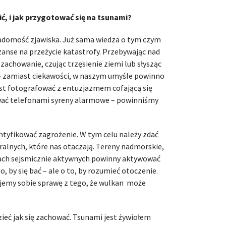
ć, i jak przygotować się na tsunami?
adomość zjawiska. Już sama wiedza o tym czym
zanse na przeżycie katastrofy. Przebywając nad
 zachowanie, czując trzęsienie ziemi lub słysząc
e – zamiast ciekawości, w naszym umyśle powinno
ast fotografować z entuzjazmem cofającą się
ywać telefonami syreny alarmowe – powinniśmy
tyfikować zagrożenie. W tym celu należy zdać
alnych, które nas otaczają. Tereny nadmorskie,
fach sejsmicznie aktywnych powinny aktywować
o, by się bać – ale o to, by rozumieć otoczenie.
jemy sobie sprawę z tego, że wulkan może
eć jak się zachować. Tsunami jest żywiołem