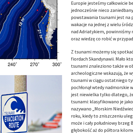
Europie jesteśmy całkowicie b
jednocześnie nieco zaniedban
powstawania tsunami jest na 
wakacje na jednej z wielu śró
nad Adriatykiem, powinniśmy
oraz wiedzę co robić w przypad
Z tsunami możemy się spotkać 
fiordach Skandynawii. Mało kto
tsunami znaleziono także w ob
archeologiczne wskazują, że w
tsunami w ciągu ostatniego ty
pochłonął wtedy nadmorskie ws
jest niewielka tylko dlatego, ż
tsunami: klasyfikowano je jako
nazywano „Morskim Niedźwiedz
roku, kiedy to zniszczeniu ule
może i cały południowy brzeg B
głębokość aż do półtora kilom