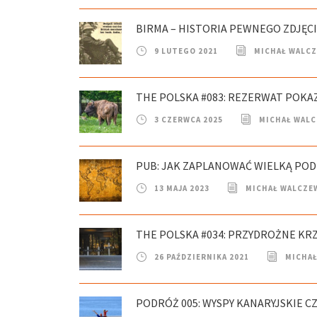
BIRMA – HISTORIA PEWNEGO ZDJĘC
9 LUTEGO 2021
MICHAŁ WALC
THE POLSKA #083: REZERWAT POK
3 CZERWCA 2025
MICHAŁ WAL
PUB: JAK ZAPLANOWAĆ WIELKĄ PO
13 MAJA 2023
MICHAŁ WALCZE
THE POLSKA #034: PRZYDROŻNE KR
26 PAŹDZIERNIKA 2021
MICHAŁ
PODRÓŻ 005: WYSPY KANARYJSKIE CZ