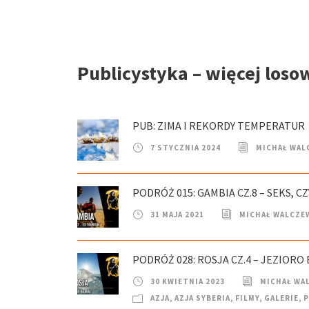
Publicystyka – więcej loso
PUB: ZIMA I REKORDY TEMPERATUR
7 STYCZNIA 2024
MICHAŁ WAL
PODRÓŻ 015: GAMBIA CZ.8 – SEKS, C
31 MAJA 2021
MICHAŁ WALCZE
PODRÓŻ 028: ROSJA CZ.4 – JEZIORO 
30 KWIETNIA 2023
MICHAŁ WA
AZJA
,
AZJA SYBERIA
,
FILMY
,
GALERIE
,
P