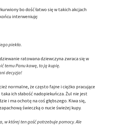
kurwiony bo dość łatwo się w takich akcjach
ońcu interweniuję:
jego piekła.
dziewanie ratowana dziewczyna zwraca się w
ić temu Panu kawę, to ją kupię.
ani decyzja!
cież normalne, że często fajne i ciężko pracujące
taka ich słabość nadopiekuńcza. Żul nie jest
odzie i ma ochotę na coś głębszego. Kiwa się,
zapachową świeczką o nucie świeżej kupy.
cja, w której ten gość potrzebuje pomocy. Ale