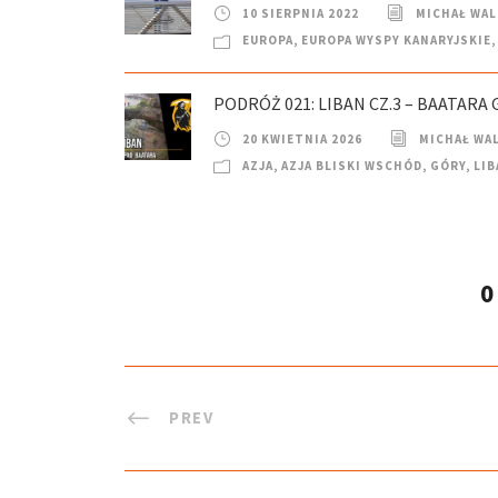
10 SIERPNIA 2022
MICHAŁ WA
EUROPA
,
EUROPA WYSPY KANARYJSKIE
,
PODRÓŻ 021: LIBAN CZ.3 – BAATAR
20 KWIETNIA 2026
MICHAŁ WA
AZJA
,
AZJA BLISKI WSCHÓD
,
GÓRY
,
LIB
0
PREV