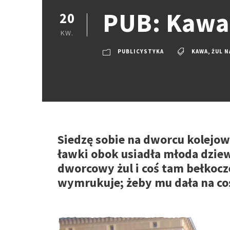
PUB: Kawa 
20
KW.
PUBLICYSTYKA
KAWA
,
ŻUL 
Siedzę sobie na dworcu kolejo
ławki obok usiadła młoda dziewc
dworcowy żul i coś tam bełkocz
wymrukuje; żeby mu dała na coś