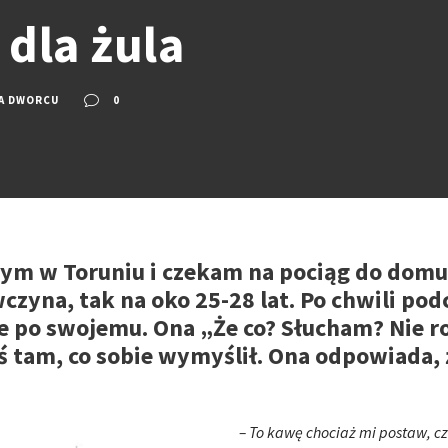
dla żula
NA DWORCU
0
wym w Toruniu i czekam na pociąg do domu
zyna, tak na oko 25-28 lat. Po chwili pod
e po swojemu. Ona „Że co? Słucham? Nie ro
 tam, co sobie wymyślił. Ona odpowiada, 
– To kawę chociaż mi postaw, c