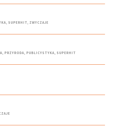
YKA
,
SUPERHIT
,
ZWYCZAJE
A
,
PRZYRODA
,
PUBLICYSTYKA
,
SUPERHIT
CZAJE