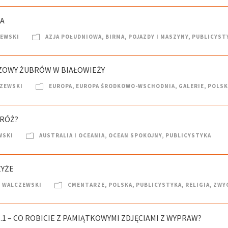
IA
ZEWSKI
AZJA POŁUDNIOWA
,
BIRMA
,
POJAZDY I MASZYNY
,
PUBLICYST
AZOWY ŻUBRÓW W BIAŁOWIEŻY
CZEWSKI
EUROPA
,
EUROPA ŚRODKOWO-WSCHODNIA
,
GALERIE
,
POLSK
DRÓŻ?
WSKI
AUSTRALIA I OCEANIA
,
OCEAN SPOKOJNY
,
PUBLICYSTYKA
ZYŻE
 WALCZEWSKI
CMENTARZE
,
POLSKA
,
PUBLICYSTYKA
,
RELIGIA
,
ZWY
.1 – CO ROBICIE Z PAMIĄTKOWYMI ZDJĘCIAMI Z WYPRAW?