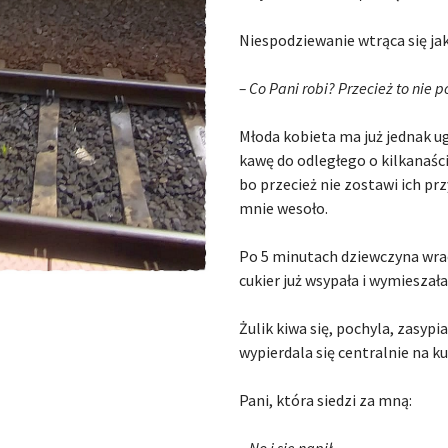
Niespodziewanie wtrąca się ja
– Co Pani robi? Przecież to nie 
Młoda kobieta ma już jednak u
kawę do odległego o kilkanaści
bo przecież nie zostawi ich prz
mnie wesoło.
Po 5 minutach dziewczyna wrac
cukier już wsypała i wymieszał
Żulik kiwa się, pochyla, zasyp
wypierdala się centralnie na k
Pani, która siedzi za mną:
– No i się napił.