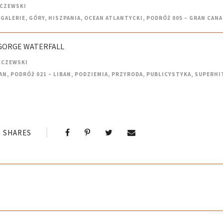
LCZEWSKI
GALERIE
,
GÓRY
,
HISZPANIA
,
OCEAN ATLANTYCKI
,
PODRÓŻ 005 – GRAN CANA
A GORGE WATERFALL
LCZEWSKI
AN
,
PODRÓŻ 021 – LIBAN
,
PODZIEMIA
,
PRZYRODA
,
PUBLICYSTYKA
,
SUPERHI
SHARES