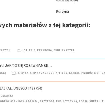
Kurtyna.
wych materiałów z tej kategorii:
CZEWSKI
GALERIE
,
PRZYRODA
,
PUBLICYSTYKA
ZYLI JAK TO SIĘ ROBI W GAMBII…
WSKI
AFRYKA
,
AFRYKA ZACHODNIA
,
FILMY
,
GAMBIA
,
PODRÓŻ 015 – G
BAJKAŁ, UNESCO #43 (754)
LCZEWSKI
ODRÓŻ 028 – ROSJA BAJKAŁ
,
PRZYRODA
,
PUBLICYSTYKA
,
ROSJA
,
SUPERHIT
,