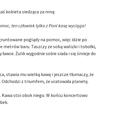
kaś kobieta siedząca za mną:
pomoc, ten człowiek tylko z Pani kasę wyciąga!
gruntowane poglądy na pomoc, więc idzie po
e metrów baru. Taszczy ze sobą walizki i tobołki,
y ławce. Żulik wygodnie sobie siada i się śmieje do
a, stawia mu wielką kawę i jeszcze tłumaczy, że
a. Odchodzi z triumfem, że uratowała planetę.
ia. Kawa stoi obok niego. W końcu koncertowo
ubek.