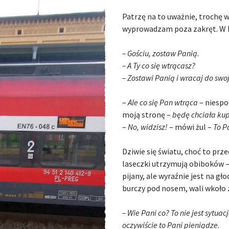
Patrzę na to uważnie, trochę w
wyprowadzam poza zakręt. W k
– Gościu, zostaw Panią.
– A Ty co się wtrącasz?
– Zostawi Panią i wracaj do swo
–
Ale co się Pan wtrąca
– niespo
moją stronę –
będę chciała kup
–
No, widzisz!
– mówi żul –
To P
Dziwie się światu, choć to prze
laseczki utrzymują obiboków – 
pijany, ale wyraźnie jest na gł
burczy pod nosem, wali wkoło 
– Wie Pani co? To nie jest sytua
oczywiście to Pani pieniądze.