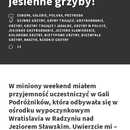
jesienne grzyby!
EUROPA
,
GALERIE
,
POLSKA
,
PRZYRODA
DZIWNE GRZYBY
,
GRYBY TRUJĄCE
,
GRZYBOBRANIE
,
GRZYBY
,
GRZYBY TRUJĄCE I JADALNE
,
GRZYBY W POLSCE
,
JESIENNE GRZYBOBRANIE
,
JEZIORO SŁAWIEŃSKIE
,
KOLOROWE GRZYBY
,
NIETYPOWE GRZYBY
,
NIEZWYKŁE
GRZYBY
,
RADZYŃ
,
RZADKIE GRZYBY
13
W miniony weekend miałem
przyjemność uczestniczyć w Gali
Podróżników, która odbywała się w
ośrodku wypoczynkowym
Wratislavia w Radzyniu nad
Jeziorem Sławskim. Uwierzcie mi –