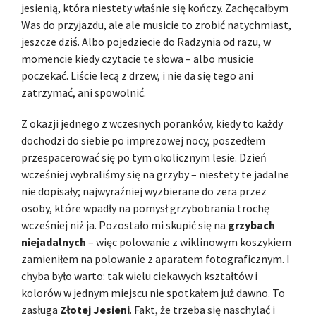
jesienią, która niestety właśnie się kończy. Zachęcałbym
Was do przyjazdu, ale ale musicie to zrobić natychmiast,
jeszcze dziś. Albo pojedziecie do Radzynia od razu, w
momencie kiedy czytacie te słowa – albo musicie
poczekać. Liście lecą z drzew, i nie da się tego ani
zatrzymać, ani spowolnić.
Z okazji jednego z wczesnych poranków, kiedy to każdy
dochodzi do siebie po imprezowej nocy, poszedłem
przespacerować się po tym okolicznym lesie. Dzień
wcześniej wybraliśmy się na grzyby – niestety te jadalne
nie dopisały; najwyraźniej wyzbierane do zera przez
osoby, które wpadły na pomysł grzybobrania trochę
wcześniej niż ja. Pozostało mi skupić się na
grzybach
niejadalnych
– więc polowanie z wiklinowym koszykiem
zamieniłem na polowanie z aparatem fotograficznym. I
chyba było warto: tak wielu ciekawych kształtów i
kolorów w jednym miejscu nie spotkałem już dawno. To
zasługa
Złotej Jesieni
. Fakt, że trzeba się naschylać i