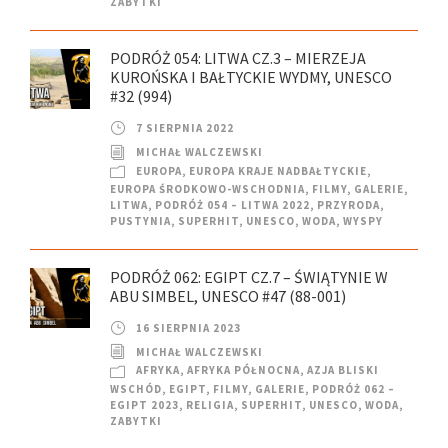
ZABYTKI
PODRÓŻ 054: LITWA CZ.3 – MIERZEJA
KUROŃSKA I BAŁTYCKIE WYDMY, UNESCO
#32 (994)
7 SIERPNIA 2022
MICHAŁ WALCZEWSKI
EUROPA
,
EUROPA KRAJE NADBAŁTYCKIE
,
EUROPA ŚRODKOWO-WSCHODNIA
,
FILMY
,
GALERIE
,
LITWA
,
PODRÓŻ 054 – LITWA 2022
,
PRZYRODA
,
PUSTYNIA
,
SUPERHIT
,
UNESCO
,
WODA
,
WYSPY
PODRÓŻ 062: EGIPT CZ.7 – ŚWIĄTYNIE W
ABU SIMBEL, UNESCO #47 (88-001)
16 SIERPNIA 2023
MICHAŁ WALCZEWSKI
AFRYKA
,
AFRYKA PÓŁNOCNA
,
AZJA BLISKI
WSCHÓD
,
EGIPT
,
FILMY
,
GALERIE
,
PODRÓŻ 062 –
EGIPT 2023
,
RELIGIA
,
SUPERHIT
,
UNESCO
,
WODA
,
ZABYTKI