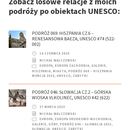
Zobacz losowe relacje z moich
podróży po obiektach UNESCO:
PODRÓŻ 069: HISZPANIA CZ.6 –
RENESANSOWA BAEZA, UNESCO #74 (522-
002)
16 CZERWCA 2025
MICHAŁ WALCZEWSKI
EUROPA
,
EUROPA ZACHODNIA
,
GALERIE
,
HISZPANIA
,
MIASTA
,
PODRÓŻ 069 – HISZPANIA
MURCJA 2023
,
UNESCO
,
ZABYTKI
PODRÓŻ 046: SŁOWACJA CZ.2 – GÓRSKA
WIOSKA VLKOLINEC, UNESCO #42 (622)
27 MARCA 2023
MICHAŁ WALCZEWSKI
EUROPA
,
EUROPA ŚRODKOWO-WSCHODNIA
,
GALERIE
,
GÓRY
,
PODRÓŻ 046 – SŁOWACJA 2021
,
SŁOWACJA
,
UNESCO
,
ZABYTKI