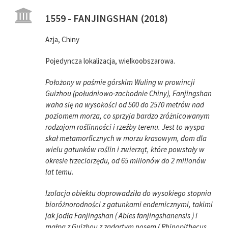
1559 - FANJINGSHAN (2018)
Azja, Chiny
Pojedyncza lokalizacja, wielkoobszarowa.
Położony w paśmie górskim Wuling w prowincji
Guizhou (południowo-zachodnie Chiny), Fanjingshan
waha się na wysokości od 500 do 2570 metrów nad
poziomem morza, co sprzyja bardzo zróżnicowanym
rodzajom roślinności i rzeźby terenu. Jest to wyspa
skał metamorficznych w morzu krasowym, dom dla
wielu gatunków roślin i zwierząt, które powstały w
okresie trzeciorzędu, od 65 milionów do 2 milionów
lat temu.
Izolacja obiektu doprowadziła do wysokiego stopnia
bioróżnorodności z gatunkami endemicznymi, takimi
jak jodła Fanjingshan ( Abies fanjingshanensis ) i
małpa z Guizhou z zadartym nosem ( Rhinopithecus