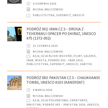
9 SIERPNIA 2025
MICHAŁ WALCZEWSKI
PUBLICYSTYKA
,
SUPERHIT
,
UNESCO
PODRÓŻ 002: IRAN CZ.3 – DROGA Z
TEHERANU I SPACER PO SHIRAZ, UNESCO
#75 (1372-002)
21 CZERWCA 2025
MICHAŁ WALCZEWSKI
AZJA
,
AZJA BLISKI WSCHÓD
,
FILMY
,
GALERIE
,
IRAN
,
MIASTA
,
PODRÓŻ 002 - IRAN 2016
,
PUBLICYSTYKA
,
SUPERHIT
,
UNESCO
,
ZABYTKI
PODRÓŻ 083: PAKISTAN CZ.3 – CHAUKHANDI
TOMBS, UNESCO #103 (KANDYDAT)
9 MARCA 2026
MICHAŁ WALCZEWSKI
AZJA
,
AZJA POŁUDNIOWA
,
CMENTARZE
,
PAKISTAN
,
PODRÓŻ 083 – PAKISTAN 2026
,
UNESCO
,