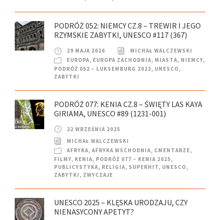
PODRÓŻ 052: NIEMCY CZ.8 – TREWIR I JEGO
RZYMSKIE ZABYTKI, UNESCO #117 (367)
29 MAJA 2026
MICHAŁ WALCZEWSKI
EUROPA
,
EUROPA ZACHODNIA
,
MIASTA
,
NIEMCY
,
PODRÓŻ 052 – LUKSEMBURG 2022
,
UNESCO
,
ZABYTKI
PODRÓŻ 077: KENIA CZ.8 – ŚWIĘTY LAS KAYA
GIRIAMA, UNESCO #89 (1231-001)
22 WRZEŚNIA 2025
MICHAŁ WALCZEWSKI
AFRYKA
,
AFRYKA WSCHODNIA
,
CMENTARZE
,
FILMY
,
KENIA
,
PODRÓŻ 077 – KENIA 2025
,
PUBLICYSTYKA
,
RELIGIA
,
SUPERHIT
,
UNESCO
,
ZABYTKI
,
ZWYCZAJE
UNESCO 2025 – KLĘSKA URODZAJU, CZY
NIENASYCONY APETYT?